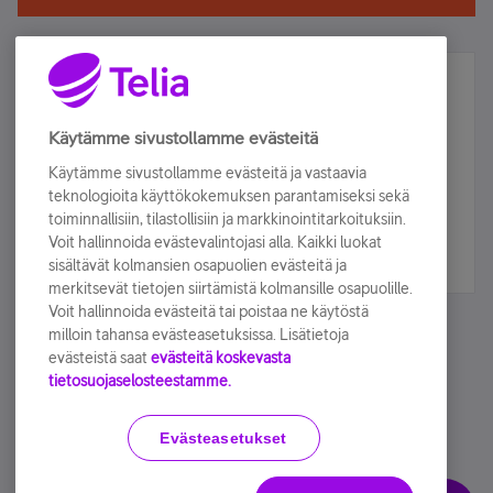
Älä jää paitsi – osallistu ja voita!
Tilaa Telian uutiskirje ja olet mukana arvonnassa.
Käytämme sivustollamme evästeitä
Samalla saat parhaat asiakasedut suoraan
Käytämme sivustollamme evästeitä ja vastaavia
sähköpostiisi.
teknologioita käyttökokemuksen parantamiseksi sekä
toiminnallisiin, tilastollisiin ja markkinointitarkoituksiin.
Voit hallinnoida evästevalintojasi alla. Kaikki luokat
Tilaa nyt
sisältävät kolmansien osapuolien evästeitä ja
merkitsevät tietojen siirtämistä kolmansille osapuolille.
Voit hallinnoida evästeitä tai poistaa ne käytöstä
milloin tahansa evästeasetuksissa. Lisätietoja
evästeistä saat
evästeitä koskevasta
tietosuojaselosteestamme.
Käyttöehdot
Accessibility statement
Evästeasetukset