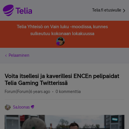
Telia.fi etusivulle
Telia Yhteisö on Vain luku -moodissa, kunnes
sulkeutuu kokonaan lokakuussa
Pelaaminen
Voita itsellesi ja kaverillesi ENCEn pelipaidat
Telia Gaming Twitterissä
Forum|Forum|6 years ago
0 kommenttia
SaJoonas