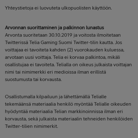
Yhteystietoja ei luovuteta ulkopuolisten käyttöön.
Arvonnan suorittaminen ja palkinnon lunastus
Arvonta suoritetaan 30.10.2019 ja voitosta ilmoitetaan
Twitterissä Telia Gaming Suomi Twitter-tilin kautta. Jos
voittajaa ei tavoiteta kahden (2) vuorokauden kuluessa,
arvotaan uusi voittaja. Telia ei korvaa palkintoa, mikäli
osallistujaa ei tavoiteta. Telialla on oikeus julkaista voittajan
nimi tai nimimerkki eri medioissa ilman erillistä
suostumusta tai korvausta.
Osallistumalla kilpailuun ja lähettämällä Telialle
tekemäänsä materiaalia henkilö myöntää Telialle oikeuden
hyödyntää materiaalia Telian markkinoinnissa ilman eri
korvausta, sekä julkaista materiaalin tehneiden henkilöiden
Twitter-tilien nimimerkit.