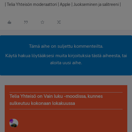
| Telia Yhteisön moderaattori | Apple | Juokseminen ja salitreeni |
Tämä aihe on suljettu kommenteilta.
Käytä hakua löytääksesi muita kirjoituksia tästä aiheesta, tai
aloita uusi aihe.
Telia Yhteisö on Vain luku -moodissa, kunnes
sulkeutuu kokonaan lokakuussa