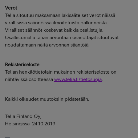
Verot
Telia sitoutuu maksamaan lakisääteiset verot näissä
virallisissa säännöissä ilmoitetuista palkinnoista.
Viralliset säännöt koskevat kaikkia osallistujia.
Osallistumalla tähän arvontaan osanottajat sitoutuvat
noudattamaan näitä arvonnan sääntöjä.
Rekisteriseloste
Telian henkilötietolain mukainen rekisteriseloste on
nähtävissä osoitteessa
www.telia.fi/tietosuoja
.
Kaikki oikeudet muutoksiin pidätetään.
Telia Finland Oyj
Helsingissä 24.10.2019