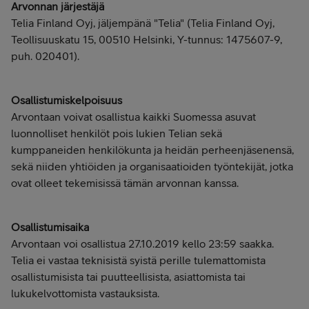
Arvonnan järjestäjä
Telia Finland Oyj, jäljempänä "Telia" (Telia Finland Oyj,
Teollisuuskatu 15, 00510 Helsinki, Y-tunnus: 1475607-9,
puh. 020401).
Osallistumiskelpoisuus
Arvontaan voivat osallistua kaikki Suomessa asuvat
luonnolliset henkilöt pois lukien Telian sekä
kumppaneiden henkilökunta ja heidän perheenjäsenensä,
sekä niiden yhtiöiden ja organisaatioiden työntekijät, jotka
ovat olleet tekemisissä tämän arvonnan kanssa.
Osallistumisaika
Arvontaan voi osallistua 27.10.2019 kello 23:59 saakka.
Telia ei vastaa teknisistä syistä perille tulemattomista
osallistumisista tai puutteellisista, asiattomista tai
lukukelvottomista vastauksista.