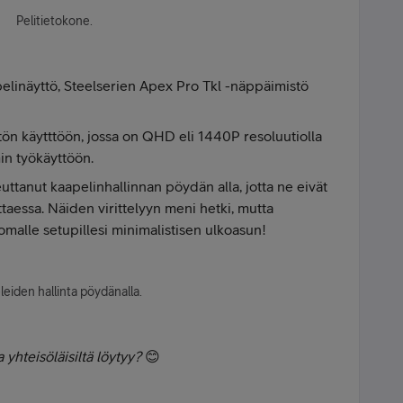
Pelitietokone.
pelinäyttö, Steelserien Apex Pro Tkl -näppäimistö
ön käytttöön, jossa on QHD eli 1440P resoluutiolla
in työkäyttöön.
uttanut kaapelinhallinnan pöydän alla, jotta ne eivät
ttaessa. Näiden virittelyyn meni hetki, mutta
omalle setupillesi minimalistisen ulkoasun!
eiden hallinta pöydänalla.
a yhteisöläisiltä löytyy?
😊