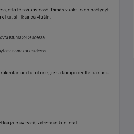
sa, että töissä käytössä. Tämän vuoksi olen päätynyt
i tulisi liikaa päivittäin.
öytä istumakorkeudessa.
ytä seisomakorkeudessa.
e rakentamani tietokone, jossa komponentteina nämä:
aa jo päivitystä, katsotaan kun Intel