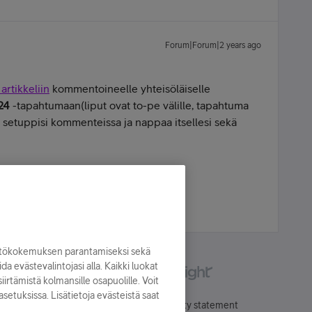
Forum|Forum|2 years ago
artikkeliin
kommentoineelle yhteisöläiselle
24
-tapahtumaan(liput ovat to-pe välille, tapahtuma
le setuppisi kommenteissa ja nappaa itsellesi sekä
lokuvat | Pelaaminen | Reenaaminen |
yttökokemuksen parantamiseksi sekä
oida evästevalintojasi alla. Kaikki luokat
irtämistä kolmansille osapuolille. Voit
asetuksissa. Lisätietoja evästeistä saat
Käyttöehdot
Accessibility statement