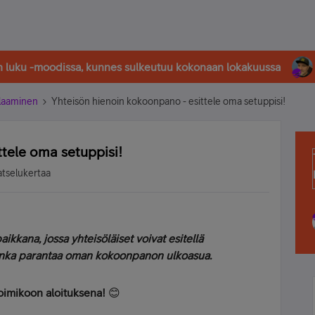
in luku -moodissa, kunnes sulkeutuu kokonaan lokakuussa
laaminen
Yhteisön hienoin kokoonpano - esittele oma setuppisi!
ttele oma setuppisi!
atselukertaa
kkana, jossa yhteisöläiset voivat esitellä
uinka parantaa oman kokoonpanon ulkoasua.
toimikoon aloituksena!
😊