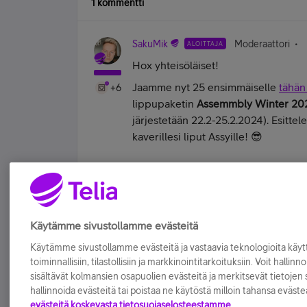
1 kommentti
SakuMik
Moderaattori
ALOITTAJA
Hox yhteisöläiset!
Jaamme nyt 25 ensimmäiselle
tähän 
+6
lippupaketin
Assemmbly Winter 20
järjestetään 22.2-25.2.2024). Esitte
kaverillesi liput Assyille! 😎
| Telia Yhteisön Moderaattori | Sarjat | E
Tykkää
Käytämme sivustollamme evästeitä
Käytämme sivustollamme evästeitä ja vastaavia teknologioita kä
toiminnallisiin, tilastollisiin ja markkinointitarkoituksiin. Voit hallinn
sisältävät kolmansien osapuolien evästeitä ja merkitsevät tietojen si
hallinnoida evästeitä tai poistaa ne käytöstä milloin tahansa eväste
evästeitä koskevasta tietosuojaselosteestamme.