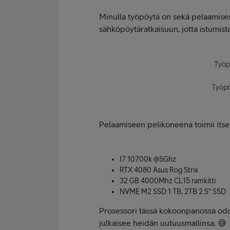
Minulla työpöytä on sekä pelaamises
sähköpöytäratkaisuun, jotta istumista e
Työp
Työpö
Pelaamiseen pelikoneena toimii its
I7 10700k @5Ghz
RTX 4080 Asus Rog Strix
32 GB 4000Mhz CL15 ramkitti
NVME M2 SSD 1 TB, 2TB 2.5" SSD
Prosessori tässä kokoonpanossa odott
julkaisee heidän uutuusmallinsa. 😅