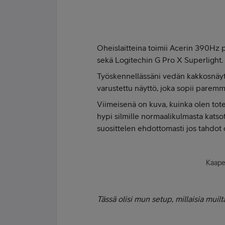
Oheislaitteina toimii Acerin 390Hz 
sekä Logitechin G Pro X Superlight.
Työskennellässäni vedän kakkosnäyt
varustettu näyttö, joka sopii paremm
Viimeisenä on kuva, kuinka olen tote
hypi silmille normaalikulmasta katso
suosittelen ehdottomasti jos tahdot 
Kaapel
Tässä olisi mun setup, millaisia muilt