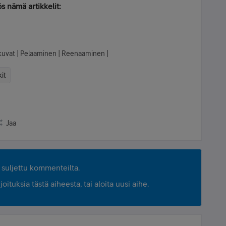
s nämä artikkelit:
lokuvat | Pelaaminen | Reenaaminen |
kit
Jaa
suljettu kommenteilta.
ituksia tästä aiheesta, tai aloita uusi aihe.