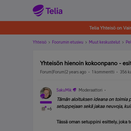
Telia Yhteisö on Va
Yhteisö
Foorumin etusivu
Muut keskustelut
Pe
Yhteisön hienoin kokoonpano - esi
Forum|Forum|2 years ago
1 kommentti
356 k
SakuMik
Moderaattori
Tämän aloituksen ideana on toimia pai
setuppejaan sekä jakaa neuvoja, k
+6
Tässä oman setuppini esittely, joka 