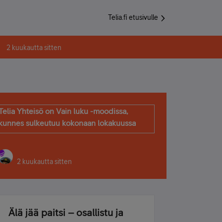
Telia.fi etusivulle
2 kuukautta sitten
Telia Yhteisö on Vain luku -moodissa,
kunnes sulkeutuu kokonaan lokakuussa
2 kuukautta sitten
Älä jää paitsi – osallistu ja