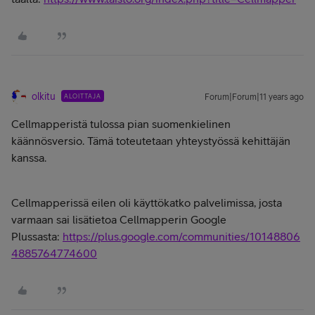
olkitu
ALOITTAJA
Forum|Forum|11 years ago
Cellmapperistä tulossa pian suomenkielinen
käännösversio. Tämä toteutetaan yhteystyössä kehittäjän
kanssa.
Cellmapperissä eilen oli käyttökatko palvelimissa, josta
varmaan sai lisätietoa Cellmapperin Google
Plussasta:
https://plus.google.com/communities/10148806
4885764774600