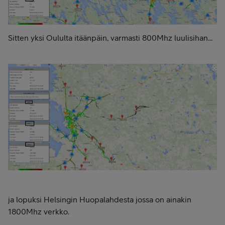
Sitten yksi Oululta itäänpäin, varmasti 800Mhz luulisihan...
ja lopuksi Helsingin Huopalahdesta jossa on ainakin
1800Mhz verkko.