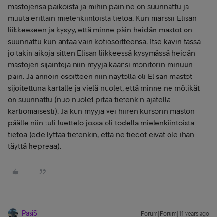
mastojensa paikoista ja mihin päin ne on suunnattu ja
muuta erittäin mielenkiintoista tietoa. Kun marssii Elisan
liikkeeseen ja kysyy, että minne päin heidän mastot on
suunnattu kun antaa vain kotiosoitteensa. Itse kävin tässä
joitakin aikoja sitten Elisan liikkeessä kysymässä heidän
mastojen sijainteja niin myyjä käänsi monitorin minuun
päin. Ja annoin osoitteen niin näytöllä oli Elisan mastot
sijoitettuna kartalle ja vielä nuolet, että minne ne mötikät
on suunnattu (nuo nuolet pitää tietenkin ajatella
kartiomaisesti). Ja kun myyjä vei hiiren kursorin maston
päälle niin tuli luettelo jossa oli todella mielenkiintoista
tietoa (edellyttää tietenkin, että ne tiedot eivät ole ihan
täyttä hepreaa).
PasiS
Forum|Forum|11 years ago