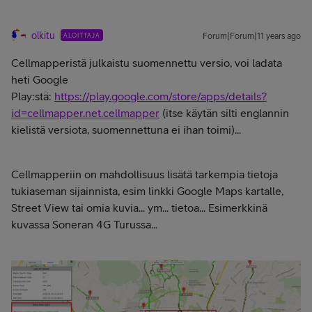
olkitu
ALOITTAJA
Forum|Forum|11 years ago
Cellmapperistä julkaistu suomennettu versio, voi ladata
heti Google
Play:stä:
https://play.google.com/store/apps/details?
id=cellmapper.net.cellmapper
(itse käytän silti englannin
kielistä versiota, suomennettuna ei ihan toimi)...
Cellmapperiin on mahdollisuus lisätä tarkempia tietoja
tukiaseman sijainnista, esim linkki Google Maps kartalle,
Street View tai omia kuvia... ym... tietoa... Esimerkkinä
kuvassa Soneran 4G Turussa...