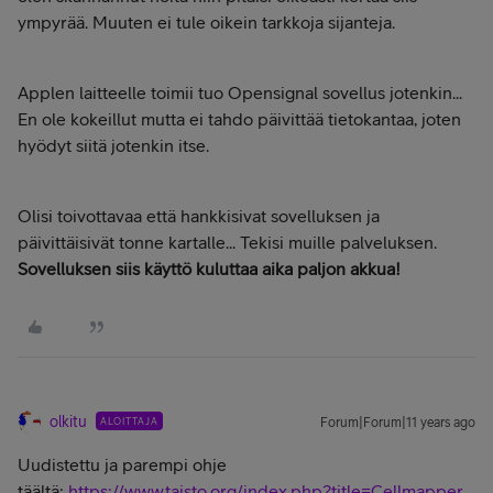
ympyrää. Muuten ei tule oikein tarkkoja sijanteja.
Applen laitteelle toimii tuo Opensignal sovellus jotenkin...
En ole kokeillut mutta ei tahdo päivittää tietokantaa, joten
hyödyt siitä jotenkin itse.
Olisi toivottavaa että hankkisivat sovelluksen ja
päivittäisivät tonne kartalle... Tekisi muille palveluksen.
Sovelluksen siis käyttö kuluttaa aika paljon akkua!
olkitu
ALOITTAJA
Forum|Forum|11 years ago
Uudistettu ja parempi ohje
täältä:
https://www.taisto.org/index.php?title=Cellmapper