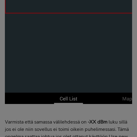
Varmista että samassa välilehdessä on
-XX dBm
luku sillä
jos ei ole niin sovellus ei toimi oikein puhelimessasi. Tämä
ongelma saattaa johtua jos olet ottanut käyttöön Use new