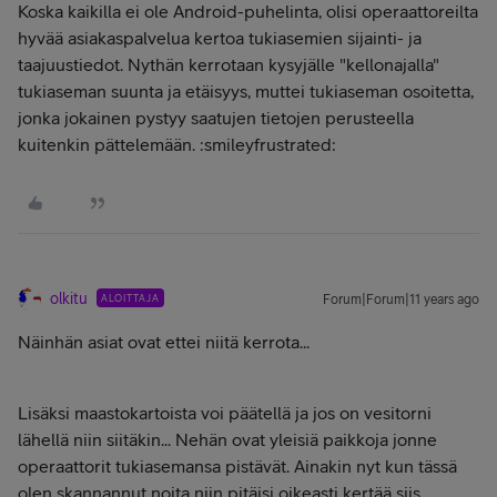
Koska kaikilla ei ole Android-puhelinta, olisi operaattoreilta
hyvää asiakaspalvelua kertoa tukiasemien sijainti- ja
taajuustiedot. Nythän kerrotaan kysyjälle "kellonajalla"
tukiaseman suunta ja etäisyys, muttei tukiaseman osoitetta,
jonka jokainen pystyy saatujen tietojen perusteella
kuitenkin pättelemään. :smileyfrustrated:
olkitu
ALOITTAJA
Forum|Forum|11 years ago
Näinhän asiat ovat ettei niitä kerrota...
Lisäksi maastokartoista voi päätellä ja jos on vesitorni
lähellä niin siitäkin... Nehän ovat yleisiä paikkoja jonne
operaattorit tukiasemansa pistävät. Ainakin nyt kun tässä
olen skannannut noita niin pitäisi oikeasti kertää siis