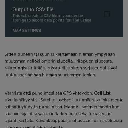
Sitten puhelin taskuun ja kiertämään hieman ympyrään
muutaman neliökilomerin alueella... riippuen alueesta.
Kaupungista riittää siis kortteli ja sitten syrjäseudulla voi
joutuu kiertämään hieman suuremman lenkin.
Varmista että puhelimesi saa GPS yhteyden.
Cell List
sivulla näkyy siis "Satelite Locked" lukumäärä kuinka monta
sateliitti yhteyttä puhelin saa. Mahdollisimman monta kun
saa niin sijaintisi saadaan tarkemmin sekä tukiaseman
sijainti kartalle. Kuvankaappausta ottaessani olin sisätilassa
joten en saanut GPS yhteyttä.