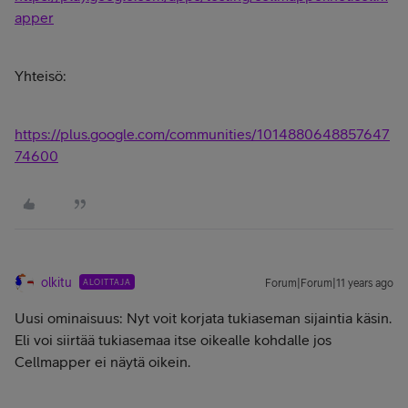
apper
Yhteisö:
https://plus.google.com/communities/1014880648857647
74600
olkitu
ALOITTAJA
Forum|Forum|11 years ago
Uusi ominaisuus: Nyt voit korjata tukiaseman sijaintia käsin.
Eli voi siirtää tukiasemaa itse oikealle kohdalle jos
Cellmapper ei näytä oikein.