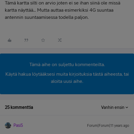
Tämä kartta silti on arvio joten ei se ihan siinä ole missä
kartta näyttää... Mutta auttaa esimerkiksi 4G suuntaa
antennin suuntaamisessa todella paljon.
Tämä aihe on suljettu kommenteilta.
Käytä hakua löytääksesi muita kirjoituksia tästä aiheesta, tai
aloita uusi aihe.
25 kommenttia
Vanhin ensin
PasiS
Forum|Forum|11 years ago