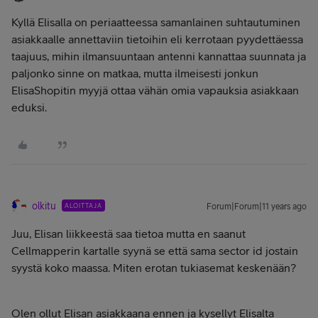
Kyllä Elisalla on periaatteessa samanlainen suhtautuminen
asiakkaalle annettaviin tietoihin eli kerrotaan pyydettäessa
taajuus, mihin ilmansuuntaan antenni kannattaa suunnata ja
paljonko sinne on matkaa, mutta ilmeisesti jonkun
ElisaShopitin myyjä ottaa vähän omia vapauksia asiakkaan
eduksi.
olkitu
ALOITTAJA
Forum|Forum|11 years ago
Juu, Elisan liikkeestä saa tietoa mutta en saanut
Cellmapperin kartalle syynä se että sama sector id jostain
syystä koko maassa. Miten erotan tukiasemat keskenään?
Olen ollut Elisan asiakkaana ennen ja kysellyt Elisalta