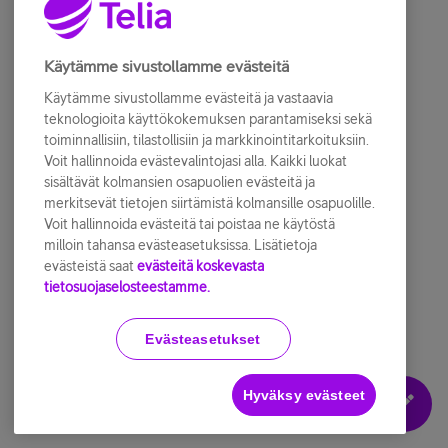
Käytämme sivustollamme evästeitä
Käytämme sivustollamme evästeitä ja vastaavia
teknologioita käyttökokemuksen parantamiseksi sekä
toiminnallisiin, tilastollisiin ja markkinointitarkoituksiin.
Voit hallinnoida evästevalintojasi alla. Kaikki luokat
sisältävät kolmansien osapuolien evästeitä ja
merkitsevät tietojen siirtämistä kolmansille osapuolille.
Voit hallinnoida evästeitä tai poistaa ne käytöstä
milloin tahansa evästeasetuksissa. Lisätietoja
evästeistä saat
evästeitä koskevasta
tietosuojaselosteestamme.
3. Kirjoita käyttäjätunnus ja salasana (salasana ei
Evästeasetukset
piiloutunut ainakaan kirjoitusvaiheessa, laitettu palaute
kehittäjälle). Jos sinulla ei tunnusta, valitse rekisteröidy.
Tähän käy sama tunnus kuin sovelluksen käyttäjät sivulle.
Hyväksy evästeet
Tähän ei kelpaa Cellmapper Wiki tunnus ja salasana.