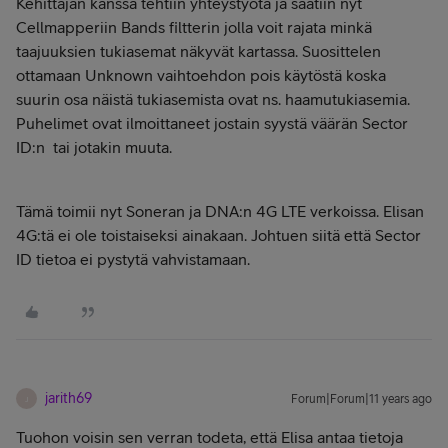
Kehittäjän kanssa tehtiin yhteystyötä ja saatiin nyt
Cellmapperiin Bands filtterin jolla voit rajata minkä
taajuuksien tukiasemat näkyvät kartassa. Suosittelen
ottamaan Unknown vaihtoehdon pois käytöstä koska
suurin osa näistä tukiasemista ovat ns. haamutukiasemia.
Puhelimet ovat ilmoittaneet jostain syystä väärän Sector
ID:n tai jotakin muuta.
Tämä toimii nyt Soneran ja DNA:n 4G LTE verkoissa. Elisan
4G:tä ei ole toistaiseksi ainakaan. Johtuen siitä että Sector
ID tietoa ei pystytä vahvistamaan.
jarith69
Forum|Forum|11 years ago
J
Tuohon voisin sen verran todeta, että Elisa antaa tietoja