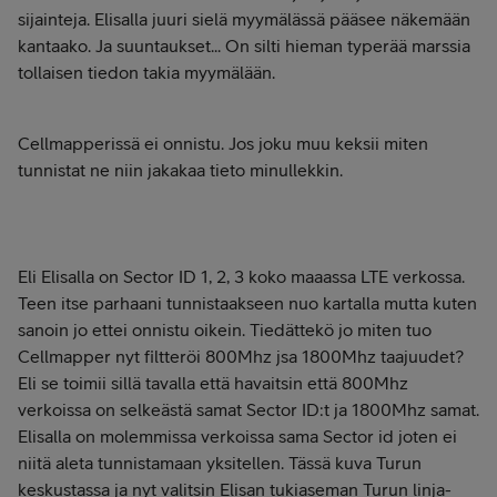
sijainteja. Elisalla juuri sielä myymälässä pääsee näkemään
kantaako. Ja suuntaukset... On silti hieman typerää marssia
tollaisen tiedon takia myymälään.
Cellmapperissä ei onnistu. Jos joku muu keksii miten
tunnistat ne niin jakakaa tieto minullekkin.
Eli Elisalla on Sector ID 1, 2, 3 koko maaassa LTE verkossa.
Teen itse parhaani tunnistaakseen nuo kartalla mutta kuten
sanoin jo ettei onnistu oikein. Tiedättekö jo miten tuo
Cellmapper nyt filtteröi 800Mhz jsa 1800Mhz taajuudet?
Eli se toimii sillä tavalla että havaitsin että 800Mhz
verkoissa on selkeästä samat Sector ID:t ja 1800Mhz samat.
Elisalla on molemmissa verkoissa sama Sector id joten ei
niitä aleta tunnistamaan yksitellen. Tässä kuva Turun
keskustassa ja nyt valitsin Elisan tukiaseman Turun linja-