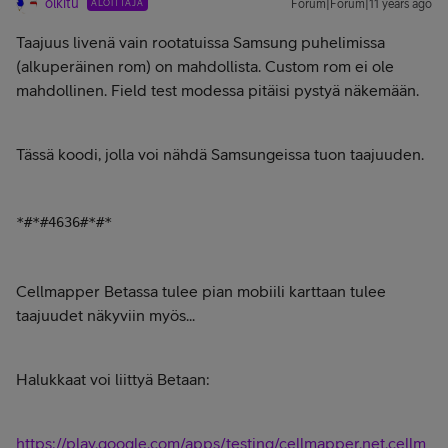
olkitu
ALOITTAJA
Forum|Forum|11 years ago
Taajuus livenä vain rootatuissa Samsung puhelimissa
(alkuperäinen rom) on mahdollista. Custom rom ei ole
mahdollinen. Field test modessa pitäisi pystyä näkemään.
Tässä koodi, jolla voi nähdä Samsungeissa tuon taajuuden.
*#*#4636#*#*
Cellmapper Betassa tulee pian mobiili karttaan tulee
taajuudet näkyviin myös...
Halukkaat voi liittyä Betaan:
https://play.google.com/apps/testing/cellmapper.net.cellm