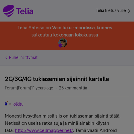
Telia.fi etusivulle
Telia Yhteisö on Vain luku -moodissa, kunnes
sulkeutuu kokonaan lokakuussa
Puhelinliittymät
2G/3G/4G tukiasemien sijainnit kartalle
Forum|Forum|11 years ago
25 kommenttia
olkitu
Monesti kysytään missä siis on tukiaseman sijainti täälä.
Netissä on useita ratkaisuja ja minä ainakin käytän
tätä:
http://www.cellmapper.net/
. Tämä vaatii Android