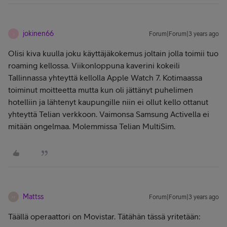
jokinen66
Forum|Forum|3 years ago
J
Olisi kiva kuulla joku käyttäjäkokemus joltain jolla toimii tuo
roaming kellossa. Viikonloppuna kaverini kokeili
Tallinnassa yhteyttä kellolla Apple Watch 7. Kotimaassa
toiminut moitteetta mutta kun oli jättänyt puhelimen
hotelliin ja lähtenyt kaupungille niin ei ollut kello ottanut
yhteyttä Telian verkkoon. Vaimonsa Samsung Activella ei
mitään ongelmaa. Molemmissa Telian MultiSim.
Mattss
Forum|Forum|3 years ago
M
Täällä operaattori on Movistar. Tätähän tässä yritetään: