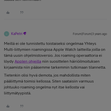
KaPetri
Forum|Forum|3 years ago
K
Meillä ei ole tunnistettu toistaiseksi ongelmaa Yhteys
Multi-liittymien roamingissa Apple Watch laitteilla joilla on
tämä uusin ohjelmistoversio. Jos roaming operaattoria ei
löydy
Applen ohjeilla
niin suosittelen häiriöilmoituksen
kirjaamista niin pääsemme tarkemmin tutkimaan tilannetta.
Tietenkin olisi hyvä demota, jos mahdollista miten
pääliittymä toimisi kellossa. Siten saataisiin varmuus
johtuuko roaming ongelma nyt itse kellosta vai
liittymätyypistä.