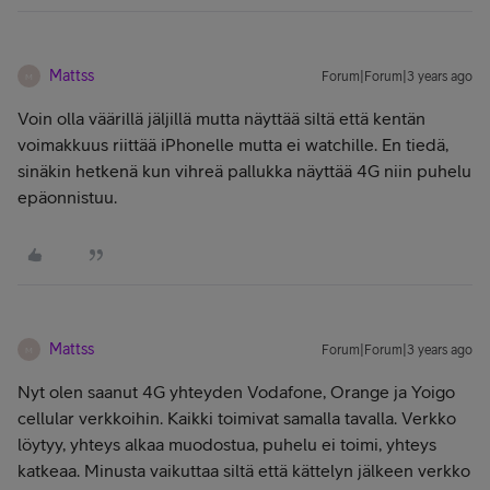
Mattss
Forum|Forum|3 years ago
M
Voin olla väärillä jäljillä mutta näyttää siltä että kentän
voimakkuus riittää iPhonelle mutta ei watchille. En tiedä,
sinäkin hetkenä kun vihreä pallukka näyttää 4G niin puhelu
epäonnistuu.
Mattss
Forum|Forum|3 years ago
M
Nyt olen saanut 4G yhteyden Vodafone, Orange ja Yoigo
cellular verkkoihin. Kaikki toimivat samalla tavalla. Verkko
löytyy, yhteys alkaa muodostua, puhelu ei toimi, yhteys
katkeaa. Minusta vaikuttaa siltä että kättelyn jälkeen verkko