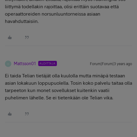
liittymä todellakin rajoittaa, olisi erittäin suotavaa että
operaattoreiden norsunluuntorneissa asiaan
havahduttaisiin.
Mattsson01
ALOITTAJA
Forum|Forum|3 years ago
M
Ei taida Telian tietäjät olla kuulolla mutta minäpä testaan
asian lokakuun loppupuolella. Tosin koko palvelu taitaa olla
tarpeeton kun monet sovellukset kuitenkin vaatii
puhelimen lähelle. Se ei tietenkään ole Telian vika.