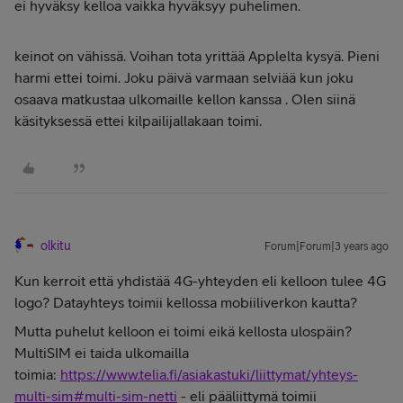
ei hyväksy kelloa vaikka hyväksyy puhelimen.
keinot on vähissä. Voihan tota yrittää Applelta kysyä. Pieni
harmi ettei toimi. Joku päivä varmaan selviää kun joku
osaava matkustaa ulkomaille kellon kanssa . Olen siinä
käsityksessä ettei kilpailijallakaan toimi.
olkitu
Forum|Forum|3 years ago
Kun kerroit että yhdistää 4G-yhteyden eli kelloon tulee 4G
logo? Datayhteys toimii kellossa mobiiliverkon kautta?
Mutta puhelut kelloon ei toimi eikä kellosta ulospäin?
MultiSIM ei taida ulkomailla
toimia:
https://www.telia.fi/asiakastuki/liittymat/yhteys-
multi-sim#multi-sim-netti
- eli pääliittymä toimii