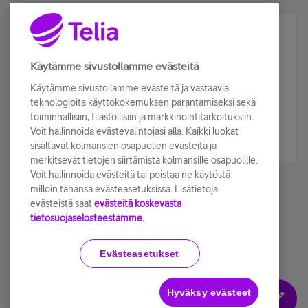
Älä jää paitsi – osallistu ja voita!
Tilaa Telian uutiskirje ja olet mukana arvonnassa.
Käytämme sivustollamme evästeitä
Samalla saat parhaat asiakasedut suoraan
Käytämme sivustollamme evästeitä ja vastaavia
sähköpostiisi.
teknologioita käyttökokemuksen parantamiseksi sekä
toiminnallisiin, tilastollisiin ja markkinointitarkoituksiin.
Voit hallinnoida evästevalintojasi alla. Kaikki luokat
Tilaa nyt
sisältävät kolmansien osapuolien evästeitä ja
merkitsevät tietojen siirtämistä kolmansille osapuolille.
Voit hallinnoida evästeitä tai poistaa ne käytöstä
milloin tahansa evästeasetuksissa. Lisätietoja
evästeistä saat
evästeitä koskevasta
tietosuojaselosteestamme.
Käyttöehdot
Accessibility statement
Evästeasetukset
Hyväksy evästeet
Evästeasetukset