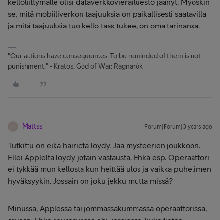
kelloliittymälle olisi dataverkkovierailuesto jäänyt. Myöskin
se, mitä mobiiliverkon taajuuksia on paikallisesti saatavilla
ja mitä taajuuksia tuo kello taas tukee, on oma tarinansa.
"Our actions have consequences. To be reminded of them is not
punishment." - Kratos, God of War: Ragnarök
Mattss
Forum|Forum|3 years ago
M
Tutkittu on eikä häiriötä löydy. Jää mysteerien joukkoon.
Ellei Applelta löydy jotain vastausta. Ehkä esp. Operaattori
ei tykkää mun kellosta kun heittää ulos ja vaikka puhelimen
hyväksyykin. Jossain on joku jekku mutta missä?
Minussa, Applessa tai jommassakummassa operaattorissa,