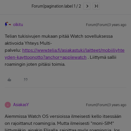
Forum|pagination.label 1 / 2
olkitu
Forum|Forum|3 years ago
Telian tukisivujen mukaan pitää Watch sovelluksessa
aktivoida Yhteys Multi-
palvelu:
https://www.telia.fi/asiakastuki/laitteet/mobiiliyhte
yden-kayttoonotto?anchor=applewatch
. Liittymä sallii
roamingin joten pitäisi toimia.
AsiakasY
Forum|Forum|3 years ago
A
Aiemmissa Watch OS versioissa ilmeisesti kello itsessään
on rajoittanut roaming:ia. Mutta ilmeisesti "moni-SIM"
liittymäkin, ainakin Elisalla, rajoittaa myös roaming:ia. Jos