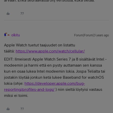
arvaan. Ehkä seuraavassa ohj versiossa, kuka tietää.
olkitu
Forum|Forum|3 years ago
Apple Watch tuetut taajuudet on listattu
täältä:
https://www.apple.com/watch/cellular/
EDIT: Ilmeisesti Apple Watch Series 7 ja 8 sisältävät Intel -
modeemin ja harmi että en pysty auttamaan sen kanssa
kun en osaa lukea Intel modeemin lokia. Jospa Telialta tai
jostakin löytää jonkun ketä lukee Baseband for watchOS
lokia (ohje:
https://developer.apple.com/bug-
reporting/profiles-and-logs/
) niin sieltä löytyisi vastaus
miksi ei toimi.