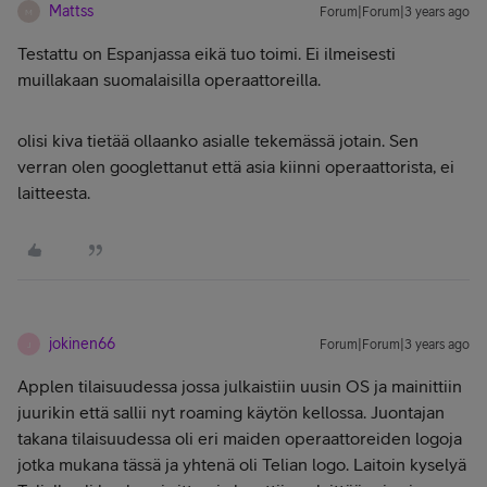
Mattss
Forum|Forum|3 years ago
M
Testattu on Espanjassa eikä tuo toimi. Ei ilmeisesti
muillakaan suomalaisilla operaattoreilla.
olisi kiva tietää ollaanko asialle tekemässä jotain. Sen
verran olen googlettanut että asia kiinni operaattorista, ei
laitteesta.
jokinen66
Forum|Forum|3 years ago
J
Applen tilaisuudessa jossa julkaistiin uusin OS ja mainittiin
juurikin että sallii nyt roaming käytön kellossa. Juontajan
takana tilaisuudessa oli eri maiden operaattoreiden logoja
jotka mukana tässä ja yhtenä oli Telian logo. Laitoin kyselyä