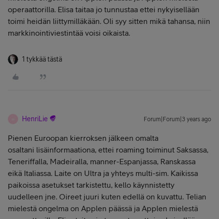
operaattorilla. Elisa taitaa jo tunnustaa ettei nykyisellään
toimi heidän liittymilläkään. Oli syy sitten mikä tahansa, niin
markkinointiviestintää voisi oikaista.
1 tykkää tästä
HenriLie
Forum|Forum|3 years ago
H
Pienen Euroopan kierroksen jälkeen omalta
osaltani lisäinformaationa, ettei roaming toiminut Saksassa,
Teneriffalla, Madeiralla, manner-Espanjassa, Ranskassa
eikä Italiassa. Laite on Ultra ja yhteys multi-sim. Kaikissa
paikoissa asetukset tarkistettu, kello käynnistetty
uudelleen jne. Oireet juuri kuten edellä on kuvattu. Telian
mielestä ongelma on Applen päässä ja Applen mielestä