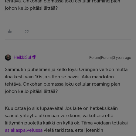
tehtävä. Onkohan olemassa joku cellular roaming plan
johon kello pitäisi liittää?
HeikkiSul
Forum|Forum|3 years ago
Sammutin puhelimen ja kello löysi Orangen verkon mutta
iloa kesti vain 10s ja sitten se hävisi. Aika mahdoton
tehtävä. Onkohan olemassa joku cellular roaming plan
johon kello pitäisi liittää?
Kuulostaa jo siis lupaavalta! Jos laite on hetkeksikään
saanut yhteyttä ulkomaan verkkoon, vaikuttaisi että
liittymän puolelta kaikki on kyllä ok. Tämä voidaan tottakai
asiakaspalvelussa
vielä tarkistaa, ettei jotenkin