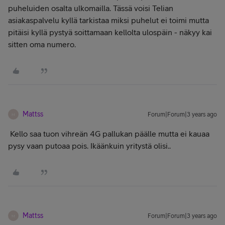
puheluiden osalta ulkomailla. Tässä voisi Telian
asiakaspalvelu kyllä tarkistaa miksi puhelut ei toimi mutta
pitäisi kyllä pystyä soittamaan kellolta ulospäin - näkyy kai
sitten oma numero.
Mattss
Forum|Forum|3 years ago
M
Kello saa tuon vihreän 4G pallukan päälle mutta ei kauaa
pysy vaan putoaa pois. Ikäänkuin yritystä olisi..
Mattss
Forum|Forum|3 years ago
M