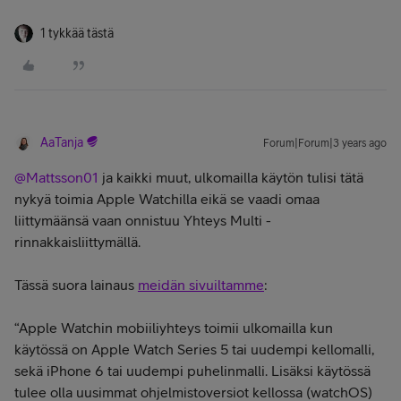
1 tykkää tästä
AaTanja
Forum|Forum|3 years ago
@Mattsson01
ja kaikki muut, ulkomailla käytön tulisi tätä
nykyä toimia Apple Watchilla eikä se vaadi omaa
liittymäänsä vaan onnistuu Yhteys Multi -
rinnakkaisliittymällä.
Tässä suora lainaus
meidän sivuiltamme
:
“Apple Watchin mobiiliyhteys toimii ulkomailla kun
käytössä on Apple Watch Series 5 tai uudempi kellomalli,
sekä iPhone 6 tai uudempi puhelinmalli. Lisäksi käytössä
tulee olla uusimmat ohjelmistoversiot kellossa (watchOS)