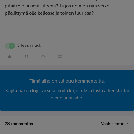
pitääkö olla oma liittymä? Ja jos noin on niin voiko
pääliittymä olla kellossa ja toinen luurissa?
2 tykkää tästä
M
T
Tämä aihe on suljettu kommenteilta.
Käytä hakua löytääksesi muita kirjoituksia tästä aiheesta, tai
aloita uusi aihe.
28 kommenttia
Vanhin ensin