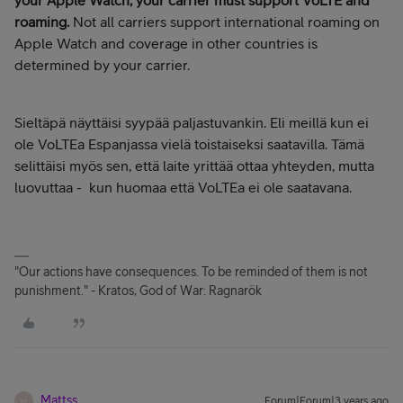
your Apple Watch, your carrier must support VoLTE and
roaming.
Not all carriers support international roaming on
Apple Watch and coverage in other countries is
determined by your carrier.
Sieltäpä näyttäisi syypää paljastuvankin. Eli meillä kun ei
ole VoLTEa Espanjassa vielä toistaiseksi saatavilla. Tämä
selittäisi myös sen, että laite yrittää ottaa yhteyden, mutta
luovuttaa - kun huomaa että VoLTEa ei ole saatavana.
"Our actions have consequences. To be reminded of them is not
punishment." - Kratos, God of War: Ragnarök
Mattss
Forum|Forum|3 years ago
M