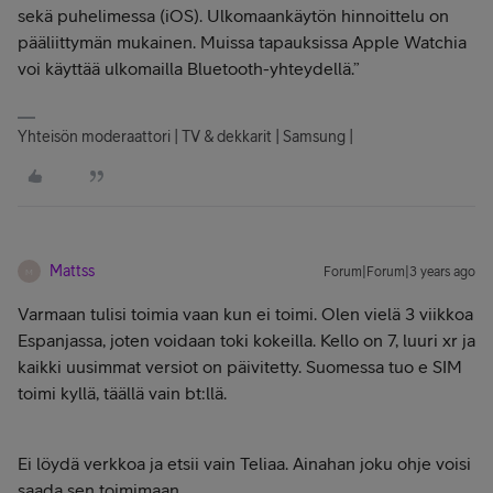
sekä puhelimessa (iOS). Ulkomaankäytön hinnoittelu on
pääliittymän mukainen. Muissa tapauksissa Apple Watchia
voi käyttää ulkomailla Bluetooth-yhteydellä.”
Yhteisön moderaattori | TV & dekkarit | Samsung |
Mattss
Forum|Forum|3 years ago
M
Varmaan tulisi toimia vaan kun ei toimi. Olen vielä 3 viikkoa
Espanjassa, joten voidaan toki kokeilla. Kello on 7, luuri xr ja
kaikki uusimmat versiot on päivitetty. Suomessa tuo e SIM
toimi kyllä, täällä vain bt:llä.
Ei löydä verkkoa ja etsii vain Teliaa. Ainahan joku ohje voisi
saada sen toimimaan.