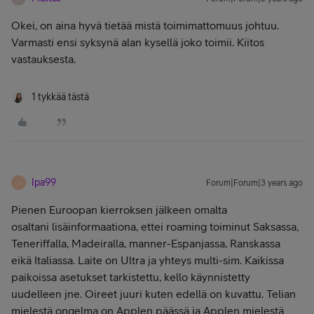
Okei, on aina hyvä tietää mistä toimimattomuus johtuu.
Varmasti ensi syksynä alan kysellä joko toimii. Kiitos
vastauksesta.
1 tykkää tästä
Ipa99
Forum|Forum|3 years ago
I
Pienen Euroopan kierroksen jälkeen omalta
osaltani lisäinformaationa, ettei roaming toiminut Saksassa,
Teneriffalla, Madeiralla, manner-Espanjassa, Ranskassa
eikä Italiassa. Laite on Ultra ja yhteys multi-sim. Kaikissa
paikoissa asetukset tarkistettu, kello käynnistetty
uudelleen jne. Oireet juuri kuten edellä on kuvattu. Telian
mielestä ongelma on Applen päässä ja Applen mielestä