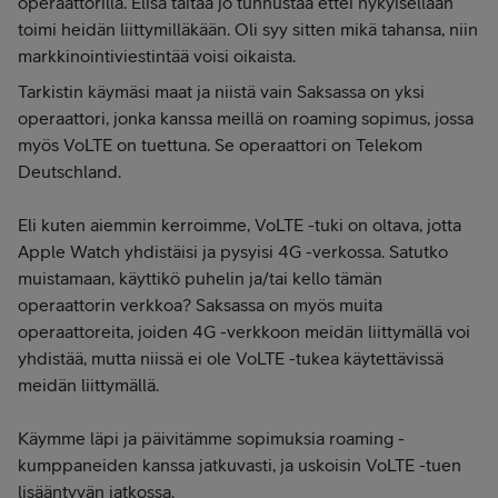
operaattorilla. Elisa taitaa jo tunnustaa ettei nykyisellään
toimi heidän liittymilläkään. Oli syy sitten mikä tahansa, niin
markkinointiviestintää voisi oikaista.
Tarkistin käymäsi maat ja niistä vain Saksassa on yksi
operaattori, jonka kanssa meillä on roaming sopimus, jossa
myös VoLTE on tuettuna. Se operaattori on Telekom
Deutschland.
Eli kuten aiemmin kerroimme, VoLTE -tuki on oltava, jotta
Apple Watch yhdistäisi ja pysyisi 4G -verkossa. Satutko
muistamaan, käyttikö puhelin ja/tai kello tämän
operaattorin verkkoa? Saksassa on myös muita
operaattoreita, joiden 4G -verkkoon meidän liittymällä voi
yhdistää, mutta niissä ei ole VoLTE -tukea käytettävissä
meidän liittymällä.
Käymme läpi ja päivitämme sopimuksia roaming -
kumppaneiden kanssa jatkuvasti, ja uskoisin VoLTE -tuen
lisääntyvän jatkossa.