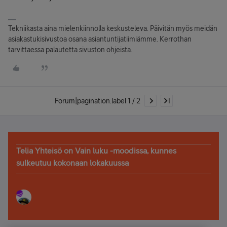
Tekniikasta aina mielenkiinnolla keskusteleva. Päivitän myös meidän
asiakastukisivustoa osana asiantuntijatiimiämme. Kerrothan
tarvittaessa palautetta sivuston ohjeista.
Forum|pagination.label 1 / 2
Telia Yhteisö on Vain luku -moodissa, kunnes
sulkeutuu kokonaan lokakuussa