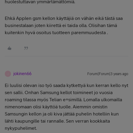
huolestuttavan ymmärtämättömiä.
Ehkä Applen gsm kellon käyttäjiä on vähän eikä tästä saa
businestalaan joten kiirettä ei taida olla. Olisihan tämä
kuitenkin hyvä osoitus tuotteen paremmuudesta .
jokinen66
Forum|Forum|3 years ago
J
Ei luulisi olevan iso työ saada kytkettyä kun kerran kello nyt
sen sallii. Onhan Samsung kellot toimineet jo vuosia
roaming tilassa myös Telian e=simillä. Lomalla ulkomailla
nimenomaan olisi käyttöä tuolle. Aiemmin omistin
Samsungin kellon ja oli kiva jättää puhelin hotelliin kun
lähti kaupungille tai rannalle. Sen verran kookkaita
nykypuhelimet.