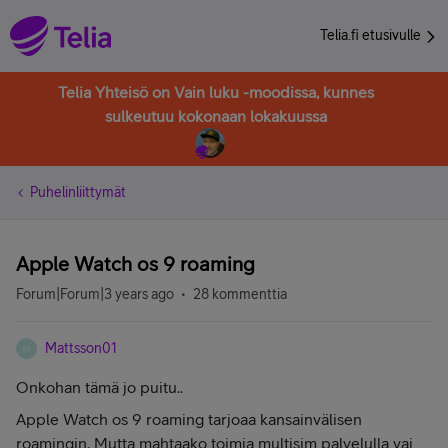
Telia.fi etusivulle
Telia Yhteisö on Vain luku -moodissa, kunnes
sulkeutuu kokonaan lokakuussa
Puhelinliittymät
Apple Watch os 9 roaming
Forum|Forum|3 years ago
28 kommenttia
Mattsson01
M
Onkohan tämä jo puitu..
Apple Watch os 9 roaming tarjoaa kansainvälisen
roamingin. Mutta mahtaako toimia multisim palvelulla vai