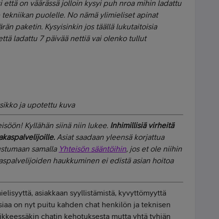
i että on väärässä jolloin kysyi puh nroa mihin ladattu
lle tekniikan puolelle. No nämä ylimieliset apinat
rän paketin. Kysyisinkin jos täällä lukutaitoisia
että ladattu 7 päivää nettiä vai olenko tullut
sikko ja upotettu kuva
isöön! Kyllähän siinä niin lukee.
Inhimillisiä virheitä
akaspalvelijoille.
Asiat saadaan yleensä korjattua
utustumaan samalla
Yhteisön sääntöihin
, jos et ole niihin
kaspalvelijoiden haukkuminen ei edistä asian hoitoa
ielisyyttä, asiakkaan syyllistämistä, kyvyttömyyttä
siaa on nyt puitu kahden chat henkilön ja teknisen
liikkeessäkin chatin kehotuksesta mutta yhtä tyhjän