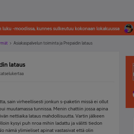
in luku -moodissa, kunnes sulkeutuu kokonaan lokakuussa
tymät
Asiakaspalvelun toiminta ja Prepaidin lataus
din lataus
katselukertaa
ta, sain virheellisesti jonkun s-paketin missä ei ollut
pui muutamassa tunnissa. Menin chattiin jossa apina
äivän nettiaika lataus mahdollisuutta. Vartin jälkeen
lloin kysyi puh nroa mihin ladattu ja välitti tiedon
 No nämä ylimieliset apinat vastasivat että olin