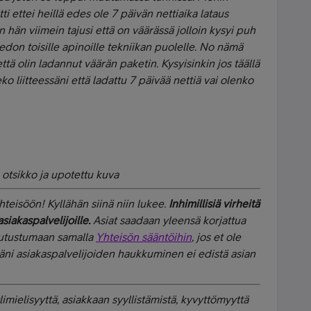
tti ettei heillä edes ole 7 päivän nettiaika lataus
n hän viimein tajusi että on väärässä jolloin kysyi puh
tiedon toisille apinoille tekniikan puolelle. No nämä
että olin ladannut väärän paketin. Kysyisinkin jos täällä
eko liitteessäni että ladattu 7 päivää nettiä vai olenko
otsikko ja upotettu kuva
hteisöön! Kyllähän siinä niin lukee.
Inhimillisiä virheitä
asiakaspalvelijoille.
Asiat saadaan yleensä korjattua
n tutustumaan samalla
Yhteisön sääntöihin
, jos et ole
täni asiakaspalvelijoiden haukkuminen ei edistä asian
limielisyyttä, asiakkaan syyllistämistä, kyvyttömyyttä