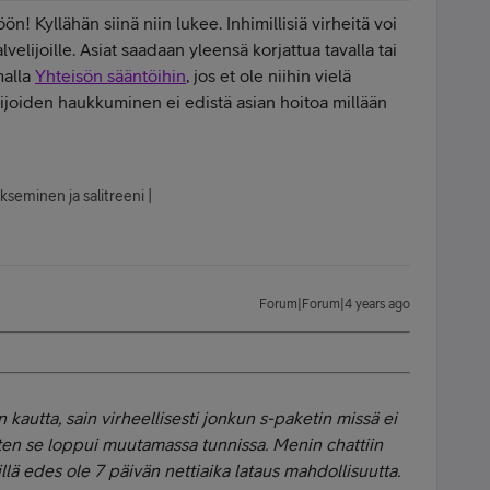
ön! Kyllähän siinä niin lukee. Inhimillisiä virheitä voi
lvelijoille. Asiat saadaan yleensä korjattua tavalla tai
malla
Yhteisön sääntöihin
, jos et ole niihin vielä
ijoiden haukkuminen ei edistä asian hoitoa millään
kseminen ja salitreeni |
Forum|Forum|4 years ago
n kautta, sain virheellisesti jonkun s-paketin missä ei
oten se loppui muutamassa tunnissa. Menin chattiin
eillä edes ole 7 päivän nettiaika lataus mahdollisuutta.