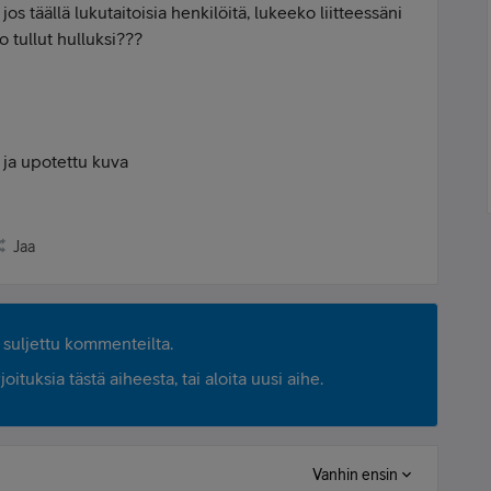
os täällä lukutaitoisia henkilöitä, lukeeko liitteessäni
o tullut hulluksi???
 ja upotettu kuva
Jaa
suljettu kommenteilta.
ituksia tästä aiheesta, tai aloita uusi aihe.
Vanhin ensin