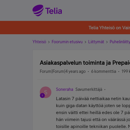
Telia Yhteisö on Va
Yhteisö
Foorumin etusivu
Liittymät
Puhelinliit
Asiakaspalvelun toiminta ja Prepai
Forum|Forum|4 years ago
6 kommenttia
199 
Soneraha
Savumerkittäjä
S
Latasin 7 päivää nettiaikaa netin kaut
kuin giga datan käyttöä joten se lop
ensin väitti ettei heillä edes ole 7 p
hän viimein tajusi että on väärässä jo
toisille apinoille tekniikan puolelle.