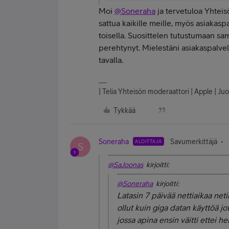
Moi
@Soneraha
ja tervetuloa Yhteisö
sattua kaikille meille, myös asiakaspa
toisella. Suosittelen tutustumaan sa
perehtynyt. Mielestäni asiakaspalvel
tavalla.
| Telia Yhteisön moderaattori | Apple | Juo
Tykkää
Soneraha
Savumerkittäjä
ALOITTAJA
S
@SaJoonas
kirjoitti:
@Soneraha
kirjoitti:
Latasin 7 päivää nettiaikaa neti
ollut kuin giga datan käyttöä j
jossa apina ensin väitti ettei h