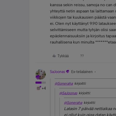
kanssa sekin reissu, samoja no can d
yhteyttä netin aspaan tai laittamaan 
viikkojen tai kuukausien päästä vaan 
ei. Olen nyt käyttänyt 9.90 latauksee
selvittämiseen mutta tyhjän olisi saa
epäolennaisuuksiin ja kirjoitus tapaa
rauhallisena kun minulta *******etaa
Tykkää
SaJoonas
Ex-telialainen
@Soneraha
kirjoitti:
+4
@SaJoonas
kirjoitti:
@Soneraha
kirjoitti:
Latasin 7 päivää nettiaikaa n
ei ollut kuin giga datan käy