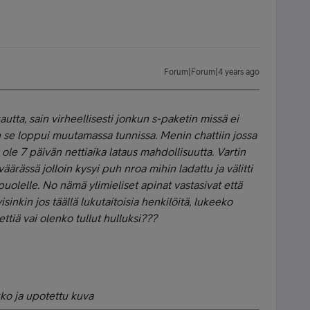
Forum|Forum|4 years ago
autta, sain virheellisesti jonkun s-paketin missä ei
en se loppui muutamassa tunnissa. Menin chattiin jossa
s ole 7 päivän nettiaika lataus mahdollisuutta. Vartin
väärässä jolloin kysyi puh nroa mihin ladattu ja välitti
 puolelle. No nämä ylimieliset apinat vastasivat että
sinkin jos täällä lukutaitoisia henkilöitä, lukeeko
ettiä vai olenko tullut hulluksi???
ko ja upotettu kuva