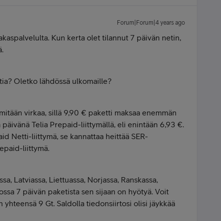
Forum|Forum|4 years ago
spalvelulta. Kun kerta olet tilannut 7 päivän netin,
ä.
ttia? Oletko lähdössä ulkomaille?
 mitään virkaa, sillä 9,90 € paketti maksaa enemmän
 päivänä Telia Prepaid-liittymällä, eli enintään 6,93 €.
aid Netti-liittymä, se kannattaa heittää SER-
epaid-liittymä.
ssa, Latviassa, Liettuassa, Norjassa, Ranskassa,
ossa 7 päivän paketista sen sijaan on hyötyä. Voit
an yhteensä 9 Gt. Saldolla tiedonsiirtosi olisi jäykkää