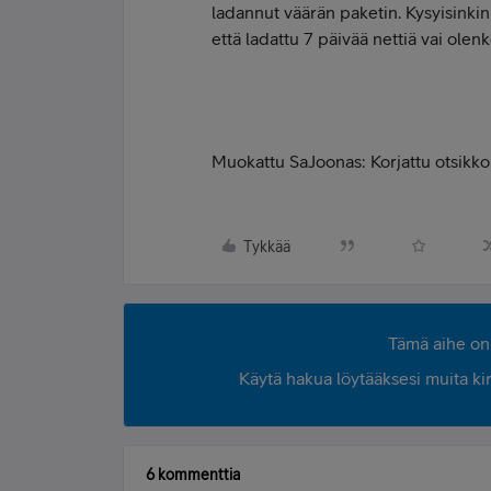
ladannut väärän paketin. Kysyisinkin j
että ladattu 7 päivää nettiä vai olenk
Muokattu SaJoonas: Korjattu otsikko
Tykkää
Tämä aihe on 
Käytä hakua löytääksesi muita kirjo
6 kommenttia