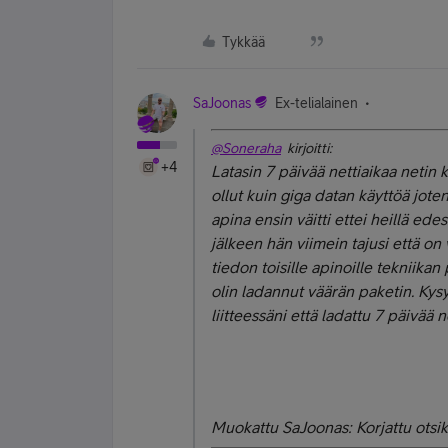
Tykkää
SaJoonas
Ex-telialainen
@Soneraha
kirjoitti:
+4
Latasin 7 päivää nettiaikaa netin k
ollut kuin giga datan käyttöä jot
apina ensin väitti ettei heillä ede
jälkeen hän viimein tajusi että on 
tiedon toisille apinoille tekniikan
olin ladannut väärän paketin. Kysyi
liitteessäni että ladattu 7 päivää n
Muokattu SaJoonas: Korjattu otsik