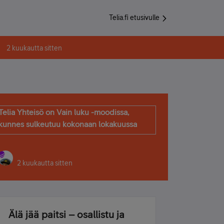
Telia.fi etusivulle
2 kuukautta sitten
Telia Yhteisö on Vain luku -moodissa,
kunnes sulkeutuu kokonaan lokakuussa
2 kuukautta sitten
Älä jää paitsi – osallistu ja