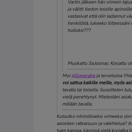
Vartin jälkeen hän viimein tajus
ja välitti tiedon toisille apinoi
vastasivat että olin ladannut vää
henkilöitä, lukeeko liitteessäni 
hulluksi???
Muokattu SaJoonas: Korjattu ot
Moi
@Soneraha
ja tervetuloa Yhte
voi sattua kaikille meille, myös asi
tavalla tai toisella. Suosittelen t
vielä perehtynyt. Mielestäni asia
millään tavalla.
Kutsutko inhimilliseksi virheeksi ylim
asioiden ratkaisuun ja valehtelua? A
tuen kanssa, kävinpä vielä kivijalka 