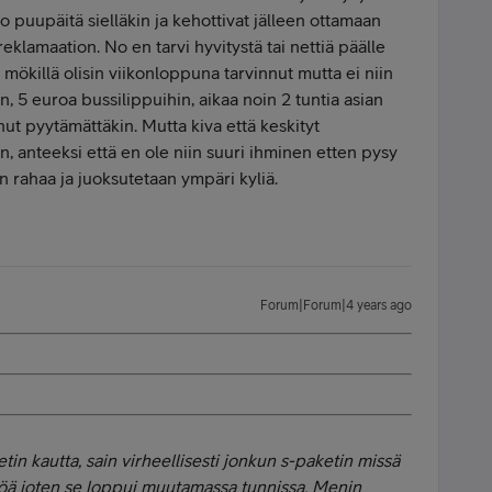
o puupäitä sielläkin ja kehottivat jälleen ottamaan
reklamaation. No en tarvi hyvitystä tai nettiä päälle
mökillä olisin viikonloppuna tarvinnut mutta ei niin
n, 5 euroa bussilippuihin, aikaa noin 2 tuntia asian
nut pyytämättäkin. Mutta kiva että keskityt
n, anteeksi että en ole niin suuri ihminen etten pysy
n rahaa ja juoksutetaan ympäri kyliä.
Forum|Forum|4 years ago
etin kautta, sain virheellisesti jonkun s-paketin missä
ttöä joten se loppui muutamassa tunnissa. Menin