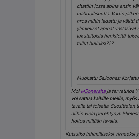
chattiin jossa apina ensin väi
mahdollisuutta. Vartin jälkee
nroa mihin ladattu ja välitti 
ylimieliset apinat vastasivat 
lukutaitoisia henkilöitä, luke
tullut hulluksi???
Muokattu SaJoonas: Korjattu 
Moi
@Soneraha
ja tervetuloa Y
voi sattua kaikille meille, myös 
tavalla tai toisella. Suosittele
niihin vielä perehtynyt. Mieles
hoitoa millään tavalla.
Kutsutko inhimilliseksi virheeksi y