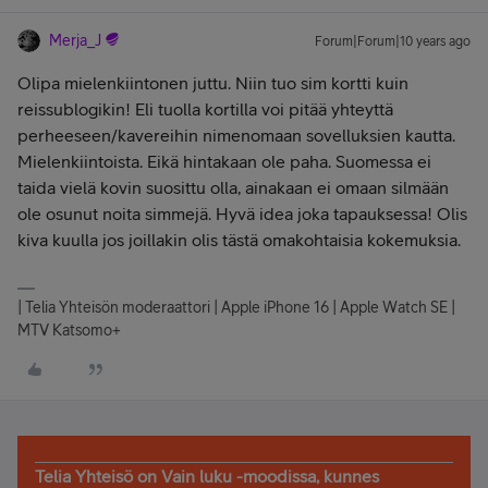
Merja_J
Forum|Forum|10 years ago
Olipa mielenkiintonen juttu. Niin tuo sim kortti kuin
reissublogikin! Eli tuolla kortilla voi pitää yhteyttä
perheeseen/kavereihin nimenomaan sovelluksien kautta.
Mielenkiintoista. Eikä hintakaan ole paha. Suomessa ei
taida vielä kovin suosittu olla, ainakaan ei omaan silmään
ole osunut noita simmejä. Hyvä idea joka tapauksessa! Olis
kiva kuulla jos joillakin olis tästä omakohtaisia kokemuksia.
| Telia Yhteisön moderaattori | Apple iPhone 16 | Apple Watch SE |
MTV Katsomo+
Telia Yhteisö on Vain luku -moodissa, kunnes