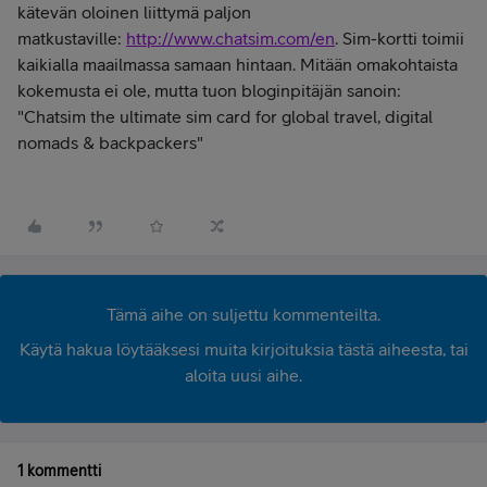
kätevän oloinen liittymä paljon
matkustaville:
http://www.chatsim.com/en
. Sim-kortti toimii
kaikialla maailmassa samaan hintaan. Mitään omakohtaista
kokemusta ei ole, mutta tuon bloginpitäjän sanoin:
"Chatsim the ultimate sim card for global travel, digital
nomads & backpackers"
Tämä aihe on suljettu kommenteilta.
Käytä hakua löytääksesi muita kirjoituksia tästä aiheesta, tai
aloita uusi aihe.
1 kommentti