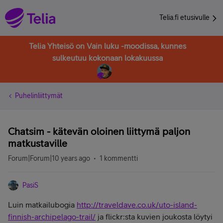
Telia.fi etusivulle
Telia Yhteisö on Vain luku -moodissa, kunnes
sulkeutuu kokonaan lokakuussa
Puhelinliittymät
Chatsim - kätevän oloinen liittymä paljon
matkustaville
Forum|Forum|10 years ago
1 kommentti
PasiS
Luin matkailubogia
http://traveldave.co.uk/uto-island-
finnish-archipelago-trail/
ja flickr:sta kuvien joukosta löytyi