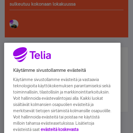
sulkeutuu kokonaan lokakuussa
Älä jää paitsi – osallistu ja voita!
Tilaa Telian uutiskirje ja olet mukana arvonnassa.
Käytämme sivustollamme evästeitä
Samalla saat parhaat asiakasedut suoraan
Käytämme sivustollamme evästeitä ja vastaavia
sähköpostiisi.
teknologioita käyttökokemuksen parantamiseksi sekä
toiminnallisiin, tilastollisiin ja markkinointitarkoituksiin.
Voit hallinnoida evästevalintojasi alla. Kaikki luokat
Tilaa nyt
sisältävät kolmansien osapuolien evästeitä ja
merkitsevät tietojen siirtämistä kolmansille osapuolille.
Voit hallinnoida evästeitä tai poistaa ne käytöstä
milloin tahansa evästeasetuksissa. Lisätietoja
evästeistä saat
evästeitä koskevasta