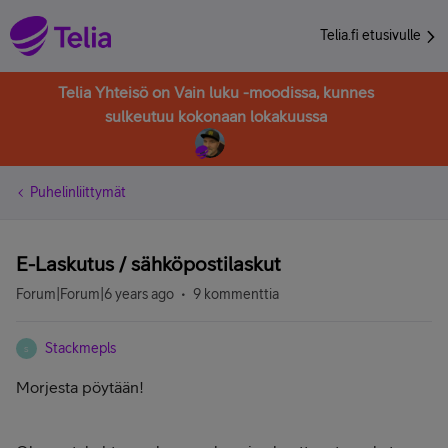
Telia.fi etusivulle
Telia Yhteisö on Vain luku -moodissa, kunnes
sulkeutuu kokonaan lokakuussa
Puhelinliittymät
E-Laskutus / sähköpostilaskut
Forum|Forum|6 years ago
9 kommenttia
Stackmepls
S
Morjesta pöytään!