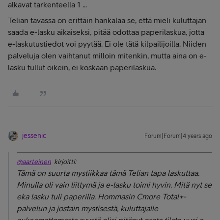
alkavat tarkenteella 1 ...
Telian tavassa on erittäin hankalaa se, että mieli kuluttajan
saada e-lasku aikaiseksi, pitää odottaa paperilaskua, jotta
e-laskutustiedot voi pyytää. Ei ole tätä kilpailijoilla. Niiden
palveluja olen vaihtanut milloin mitenkin, mutta aina on e-
lasku tullut oikein, ei koskaan paperilaskua.
jessenic
Forum|Forum|4 years ago
@aarteinen
kirjoitti:
Tämä on suurta mystiikkaa tämä Telian tapa laskuttaa.
Minulla oli vain liittymä ja e-lasku toimi hyvin. Mitä nyt se
eka lasku tuli paperilla. Hommasin Cmore Total+-
palvelun ja jostain mystisestä, kuluttajalle
aukeamattomasta syystä olisi pitänyt osata tilata uusi e-