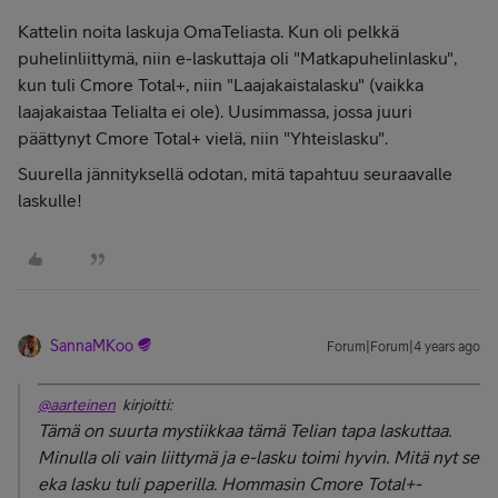
Kattelin noita laskuja OmaTeliasta. Kun oli pelkkä
puhelinliittymä, niin e-laskuttaja oli "Matkapuhelinlasku",
kun tuli Cmore Total+, niin "Laajakaistalasku" (vaikka
laajakaistaa Telialta ei ole). Uusimmassa, jossa juuri
päättynyt Cmore Total+ vielä, niin "Yhteislasku".
Suurella jännityksellä odotan, mitä tapahtuu seuraavalle
laskulle!
SannaMKoo
Forum|Forum|4 years ago
@aarteinen
kirjoitti:
Tämä on suurta mystiikkaa tämä Telian tapa laskuttaa.
Minulla oli vain liittymä ja e-lasku toimi hyvin. Mitä nyt se
eka lasku tuli paperilla. Hommasin Cmore Total+-