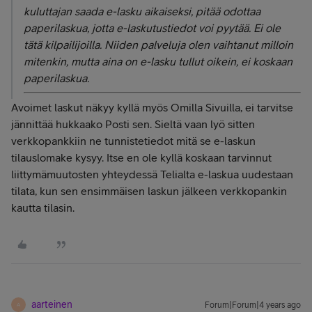
kuluttajan saada e-lasku aikaiseksi, pitää odottaa
paperilaskua, jotta e-laskutustiedot voi pyytää. Ei ole
tätä kilpailijoilla. Niiden palveluja olen vaihtanut milloin
mitenkin, mutta aina on e-lasku tullut oikein, ei koskaan
paperilaskua.
Avoimet laskut näkyy kyllä myös Omilla Sivuilla, ei tarvitse
jännittää hukkaako Posti sen. Sieltä vaan lyö sitten
verkkopankkiin ne tunnistetiedot mitä se e-laskun
tilauslomake kysyy. Itse en ole kyllä koskaan tarvinnut
liittymämuutosten yhteydessä Telialta e-laskua uudestaan
tilata, kun sen ensimmäisen laskun jälkeen verkkopankin
kautta tilasin.
aarteinen
Forum|Forum|4 years ago
A