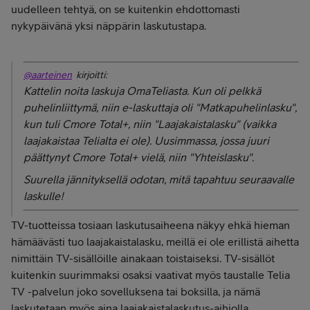
uudelleen tehtyä, on se kuitenkin ehdottomasti
nykypäivänä yksi näppärin laskutustapa.
@aarteinen
kirjoitti:
Kattelin noita laskuja OmaTeliasta. Kun oli pelkkä
puhelinliittymä, niin e-laskuttaja oli "Matkapuhelinlasku",
kun tuli Cmore Total+, niin "Laajakaistalasku" (vaikka
laajakaistaa Telialta ei ole). Uusimmassa, jossa juuri
päättynyt Cmore Total+ vielä, niin "Yhteislasku".
Suurella jännityksellä odotan, mitä tapahtuu seuraavalle
laskulle!
TV-tuotteissa tosiaan laskutusaiheena näkyy ehkä hieman
hämäävästi tuo laajakaistalasku, meillä ei ole erillistä aihetta
nimittäin TV-sisällöille ainakaan toistaiseksi. TV-sisällöt
kuitenkin suurimmaksi osaksi vaativat myös taustalle Telia
TV -palvelun joko sovelluksena tai boksilla, ja nämä
laskutetaan myös aina laajakaistalaskutus-aihiolla.