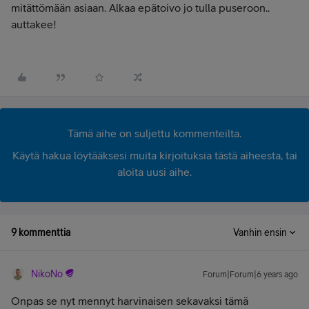
mitättömään asiaan. Alkaa epätoivo jo tulla puseroon..
auttakee!
Tämä aihe on suljettu kommenteilta.
Käytä hakua löytääksesi muita kirjoituksia tästä aiheesta, tai
aloita uusi aihe.
9 kommenttia
Vanhin ensin
NikoNo
Forum|Forum|6 years ago
Onpas se nyt mennyt harvinaisen sekavaksi tämä