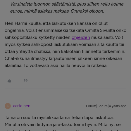
Varsinaista luonnon säästämistä, plus siihen reilu kolme
euroa, minkä asiakas maksaa. Onneksi olkoon.
Hei! Harmi kuulla, että laskutuksen kanssa on ollut
ongelmia. Voisit ensimmäiseksi tsekata Omilta Sivuilta onko
sähköpostilasku kytketty näiden
ohjeiden
mukaisesti. Voit
myös kytkeä sähköpostilaskutuksen voimaan sitä kautta tai
ottaa yhteyttä chatissa, niin katsotaan tilannetta tarkemmin.
Chat-ikkuna ilmestyy kirjautumisen jälkeen sinne oikeaan
alalaitaa. Toivottavasti asia näillä neuvoilla ratkeaa.
aarteinen
Forum|Forum|4 years ago
A
Tämä on suurta mystiikkaa tämä Telian tapa laskuttaa.
Minulla oli vain liittymä ja e-lasku toimi hyvin. Mitä nyt se