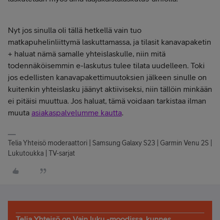
Nyt jos sinulla oli tällä hetkellä vain tuo
matkapuhelinliittymä laskuttamassa, ja tilasit kanavapaketin
+ haluat nämä samalle yhteislaskulle, niin mitä
todennäköisemmin e-laskutus tulee tilata uudelleen. Toki
jos edellisten kanavapakettimuutoksien jälkeen sinulle on
kuitenkin yhteislasku jäänyt aktiiviseksi, niin tällöin minkään
ei pitäisi muuttua. Jos haluat, tämä voidaan tarkistaa ilman
muuta
asiakaspalvelumme kautta
.
Telia Yhteisö moderaattori | Samsung Galaxy S23 | Garmin Venu 2S |
Lukutoukka | TV-sarjat
Telia Yhteisö on Vain luku -moodissa, kunnes