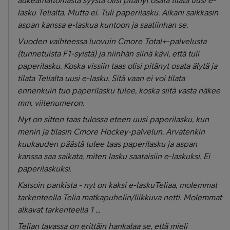
lasku Telialta. Mutta ei. Tuli paperilasku. Aikani saikkasin
aspan kanssa e-laskua kuntoon ja saatiinhan se.
Vuoden vaihteessa luovuin Cmore Total+-palvelusta
(tunnetuista F1-syistä) ja niinhän siinä kävi, että tuli
paperilasku. Koska vissiin taas olisi pitänyt osata älytä ja
tilata Telialta uusi e-lasku. Sitä vaan ei voi tilata
ennenkuin tuo paperilasku tulee, koska siitä vasta näkee
mm. viitenumeron.
Nyt on sitten taas tulossa eteen uusi paperilasku, kun
menin ja tilasin Cmore Hockey-palvelun. Arvatenkin
kuukauden päästä tulee taas paperilasku ja aspan
kanssa saa saikata, miten lasku saataisiin e-laskuksi. Ei
paperilaskuksi.
Katsoin pankista - nyt on kaksi e-laskuTeliaa, molemmat
tarkenteella Telia matkapuhelin/liikkuva netti. Molemmat
alkavat tarkenteella 1 ...
Telian tavassa on erittäin hankalaa se, että mieli