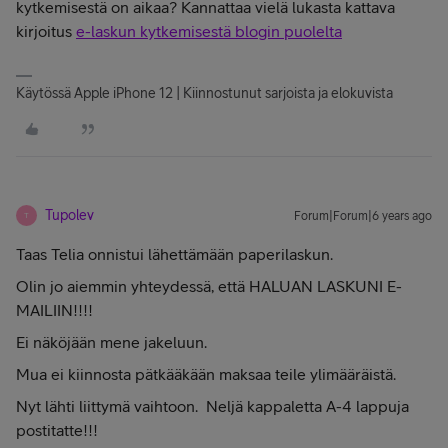
kytkemisestä on aikaa? Kannattaa vielä lukasta kattava
kirjoitus
e-laskun kytkemisestä blogin puolelta
Käytössä Apple iPhone 12 | Kiinnostunut sarjoista ja elokuvista
Tupolev
Forum|Forum|6 years ago
T
Taas Telia onnistui lähettämään paperilaskun.
Olin jo aiemmin yhteydessä, että HALUAN LASKUNI E-
MAILIIN!!!!
Ei näköjään mene jakeluun.
Mua ei kiinnosta pätkääkään maksaa teile ylimääräistä.
Nyt lähti liittymä vaihtoon. Neljä kappaletta A-4 lappuja
postitatte!!!