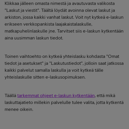
Klikkaa jälleen omasta nimestä ja avautuvasta valikosta
"Laskut ja viestit". Täältä löydät avoinna olevat laskut ja
arkiston, jossa kaikki vanhat laskut. Voit nyt kytkeä e-laskun
erikseen verkkopankista laajakaistalaskulle,
matkapuhelinlaskulle jne. Tarvitset siis e-laskun kytkentään
aina uusimman laskun tiedot.
Toinen vaihtoehto on kytkeä yhteislasku kohdasta "Omat
tiedot ja asetukset" ja "Laskutustiedot", jolloin saat jatkossa
kaikki palvelut samalla laskulla ja voit kytkeä tälle
yhteislaskulle sitten e-laskusopimuksen.
Täällä
tarkemmat ohjeet e-laskun kytkentään
, että mikä
laskuttajatieto millekin palvelulle tulee valita, jotta kytkentä
menee oikein.