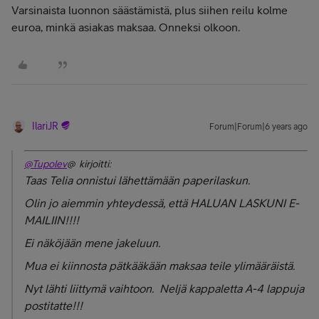
Varsinaista luonnon säästämistä, plus siihen reilu kolme
euroa, minkä asiakas maksaa. Onneksi olkoon.
IlariJR
Forum|Forum|6 years ago
@Tupolev
@ kirjoitti:
Taas Telia onnistui lähettämään paperilaskun.
Olin jo aiemmin yhteydessä, että HALUAN LASKUNI E-
MAILIIN!!!!
Ei näköjään mene jakeluun.
Mua ei kiinnosta pätkääkään maksaa teile ylimääräistä.
Nyt lähti liittymä vaihtoon. Neljä kappaletta A-4 lappuja
postitatte!!!