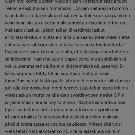
Olen nyt kohta puolen vuoden ajan koettanut saada tuon
Telian e-laskutuksen toimimaan. Jossain vaiheessa homma
vaan katkesi eikä yksikään lasku enää tule suoraan pankkiin
vaan saan siis joka kerta maksumuistutuksia siitä etten ole
maksanut laskua , pistin telian lähettämät laskut
erityistarkkailuun mutta en niitä ole saanu, joten mietin että
mihinkähän sähköpostiin niitä laskuja on sitten lähetetty?
Pyysin edellisen kerran aspalta, ettei laskuja enää lähetetä
sähköpostiin vaan halua ne paperisena, mutta sitäkään ei
voi kuulemma tehdä. Pankin järjstelmässä oli useampi E-
lasku sopimus tehty telian suuntaan mutta ei vaan
toimi.Poistin nyt kaikki paitsi yhden. Aiemmin kesällä tämän
piti olla kunnossa kun meni hermot ja ja telian aspa teki ns.
yhteislaskun mutta vaikka olen syöttänyt sen tiedot OP:n
järjestelmään nini ei näy toimivan. Näyttää siltä että ainoa
tapa saada tämä hel... maksumuistutusrumba poikki on
irtisanoa kaikki Telian palvelut joista kuitenkin maksan
pitkälti toista sataa euroa kuukaudessa. Mittee sitä voisi
vielä tehä? vai katkotaanko 25 v telia asiakkuus näinkin