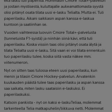
eka lasku tuli paperilla. Hommasin Cmore Total+-palvelun
ja jostain mystisestä, kuluttajalle aukeamattomasta syystä
olisi pitänyt osata tilata uusi e-lasku Telialta. Mutta ei. Tuli
paperilasku. Aikani saikkasin aspan kanssa e-laskua
kuntoon ja saatiinhan se.
Vuoden vaihteessa luovuin Cmore Total+-palvelusta
(tunnetuista F1-syistä) ja niinhän siinä kävi, että tuli
paperilasku. Koska vissiin taas olisi pitänyt osata älytä ja
tilata Telialta uusi e-lasku. Sitä vaan ei voi tilata ennenkuin
tuo paperilasku tulee, koska siitä vasta näkee mm.
viitenumeron.
Nyt on sitten taas tulossa eteen uusi paperilasku, kun
menin ja tilasin Cmore Hockey-palvelun. Arvatenkin
kuukauden päästä tulee taas paperilasku ja aspan kanssa
saa saikata, miten lasku saataisiin e-laskuksi. Ei
paperilaskuksi.
Katsoin pankista - nyt on kaksi e-laskuTeliaa, molemmat
tarkenteella Telia matkapuhelin/liikkuva netti. Molemmat