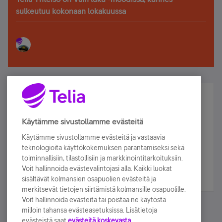
sulkeutuu kokonaan lokakuussa
Älä jää paitsi – osallistu ja voita!
Tilaa Telian uutiskirje ja olet mukana arvonnassa.
Käytämme sivustollamme evästeitä
Samalla saat parhaat asiakasedut suoraan
Käytämme sivustollamme evästeitä ja vastaavia
sähköpostiisi.
teknologioita käyttökokemuksen parantamiseksi sekä
toiminnallisiin, tilastollisiin ja markkinointitarkoituksiin.
Voit hallinnoida evästevalintojasi alla. Kaikki luokat
Tilaa nyt
sisältävät kolmansien osapuolien evästeitä ja
merkitsevät tietojen siirtämistä kolmansille osapuolille.
Voit hallinnoida evästeitä tai poistaa ne käytöstä
milloin tahansa evästeasetuksissa. Lisätietoja
evästeistä saat
evästeitä koskevasta