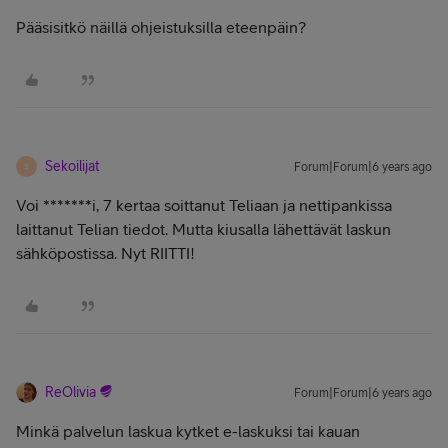
Pääsisitkö näillä ohjeistuksilla eteenpäin?
Sekoilijat
Forum|Forum|6 years ago
S
Voi *******i, 7 kertaa soittanut Teliaan ja nettipankissa
laittanut Telian tiedot. Mutta kiusalla lähettävät laskun
sähköpostissa. Nyt RIITTI!
ReOlivia
Forum|Forum|6 years ago
Minkä palvelun laskua kytket e-laskuksi tai kauan