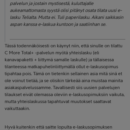
palvelun ja jostain mystisestä, kuluttajalle
aukeamattomasta syystä olisi pitänyt osata tilata uusi e-
lasku Telialta. Mutta ei. Tuli paperilasku. Aikani saikkasin
aspan kanssa e-laskua kuntoon ja saatiinhan se.
Tässä todennäköisesti on käynyt niin, että sinulle on tilattu
C More Total+ -palvelun myötä yhteislasku (eli
kanavapaketti + liittymä samalle laskulle) ja tällaisessa
tilanteessa matkapuhelinliittymällä ollut e-laskusopimus
tipahtaa pois. Tämä on tietenkin sellainen asia mitä sinä et
ole voinut tietää, ja se olisikin tärkeää aina muistaa mainita
asiakaspalvelussamme. Tavallisesti siis uusien palvelujen
tilaukset eivät olemassa oleviin e-laskusopimuksiin vaikuta,
mutta yhteislaskussa tapahtuvat muutokset saattavat
vaikuttaakin.
Hyvä kuitenkin että saitte lopulta e-laskusopimuksen