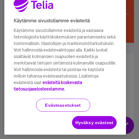
Telia Yhteisö on Vain luku -moodissa, kunnes
sulkeutuu kokonaan lokakuussa
Käytämme sivustollamme evästeitä
Käytämme sivustollamme evästeitä ja vastaavia
teknologioita käyttökokemuksen parantamiseksi sekä
toiminnallisiin, tilastollisiin ja markkinointitarkoituksiin.
Voit hallinnoida evästevalintojasi alla. Kaikki luokat
sisältävät kolmansien osapuolien evästeitä ja
Älä jää paitsi – osallistu ja voita!
merkitsevät tietojen siirtämistä kolmansille osapuolille.
Voit hallinnoida evästeitä tai poistaa ne käytöstä
Tilaa Telian uutiskirje ja olet mukana arvonnassa.
milloin tahansa evästeasetuksissa. Lisätietoja
Samalla saat parhaat asiakasedut suoraan
evästeistä saat
evästeitä koskevasta
tietosuojaselosteestamme.
sähköpostiisi.
Evästeasetukset
Tilaa nyt
Hyväksy evästeet