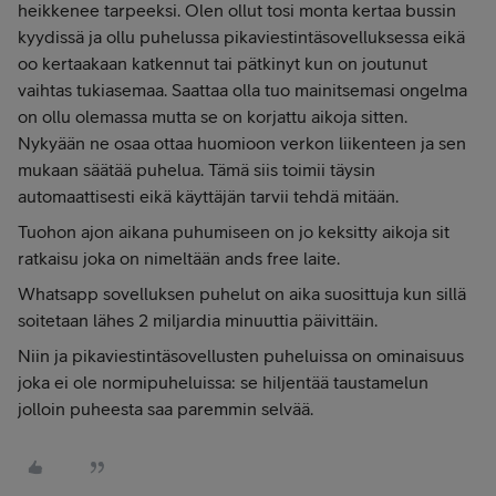
heikkenee tarpeeksi. Olen ollut tosi monta kertaa bussin
kyydissä ja ollu puhelussa pikaviestintäsovelluksessa eikä
oo kertaakaan katkennut tai pätkinyt kun on joutunut
vaihtas tukiasemaa. Saattaa olla tuo mainitsemasi ongelma
on ollu olemassa mutta se on korjattu aikoja sitten.
Nykyään ne osaa ottaa huomioon verkon liikenteen ja sen
mukaan säätää puhelua. Tämä siis toimii täysin
automaattisesti eikä käyttäjän tarvii tehdä mitään.
Tuohon ajon aikana puhumiseen on jo keksitty aikoja sit
ratkaisu joka on nimeltään ands free laite.
Whatsapp sovelluksen puhelut on aika suosittuja kun sillä
soitetaan lähes 2 miljardia minuuttia päivittäin.
Niin ja pikaviestintäsovellusten puheluissa on ominaisuus
joka ei ole normipuheluissa: se hiljentää taustamelun
jolloin puheesta saa paremmin selvää.