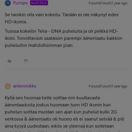
Purnipsi
ALOITTAJA
Forum|Forum|1 year ago
Se taisikin olla vain kokeilu. Tänään ei ole näkynyt edes
HD-ikonia.
Tuossa kokeilin Telia - DNA puheluita ja oli pelkkä HD-
ikoni. Toivottavasti saataisiin parempi äänenlaatu kaikkiin
puheluihin mahdollisimman pian.
anteromikko
Forum|Forum|1 year ago
A
Kyllä sen huomaa kelle soittaa niin kuultavasta
äänenlaadusta joskus huomaan tuon HD ikonin kun
puhelun soittaa muistan sen ajan kun puhelut kulki 2G
verkossa & äänenlaatu oli huono eli ei saanut selvää & piti
aina kysyä uudestaan, eikös se yleensä kun soitetaan