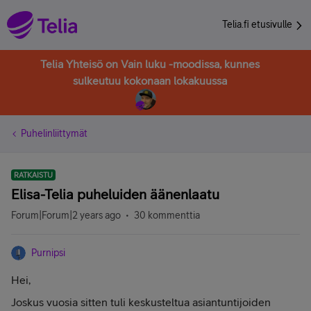
Telia.fi etusivulle
Telia Yhteisö on Vain luku -moodissa, kunnes
sulkeutuu kokonaan lokakuussa
Puhelinliittymät
RATKAISTU
Elisa-Telia puheluiden äänenlaatu
Forum|Forum|2 years ago
30 kommenttia
Purnipsi
Hei,
Joskus vuosia sitten tuli keskusteltua asiantuntijoiden