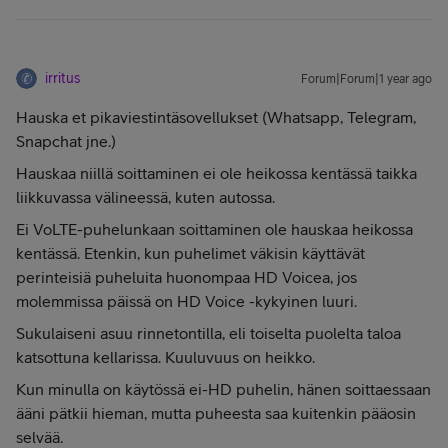
irritus
Forum|Forum|1 year ago
Hauska et pikaviestintäsovellukset (Whatsapp, Telegram,
Snapchat jne.)
Hauskaa niillä soittaminen ei ole heikossa kentässä taikka
liikkuvassa välineessä, kuten autossa.
Ei VoLTE-puhelunkaan soittaminen ole hauskaa heikossa
kentässä. Etenkin, kun puhelimet väkisin käyttävät
perinteisiä puheluita huonompaa HD Voicea, jos
molemmissa päissä on HD Voice -kykyinen luuri.
Sukulaiseni asuu rinnetontilla, eli toiselta puolelta taloa
katsottuna kellarissa. Kuuluvuus on heikko.
Kun minulla on käytössä ei-HD puhelin, hänen soittaessaan
ääni pätkii hieman, mutta puheesta saa kuitenkin pääosin
selvää.