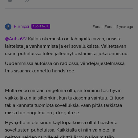
Purnipsi
ALOITTAJA
Forum|Forum|1 year ago
@Antsa92
Kyllä kokemusta on lähiajoilta aivan, uusista
laitteista ja vanhemmista ja eri sovelluksista. Valitettavan
usein puheluissa tulee jälleenyhdistämistä, joka onnistuu.
Uudemmissa autoissa on radiossa, viihdejärjestelmässä,
tms sisäänrakennettu handsfree.
Mulla ei oo mitään ongelmia ollu, se toiminu tosi hyvin
vaikka liikun ja silloinkin, kun tukiasema vaihtuu. Ei tuon
takia kannata tuomiota sovelluksia, vaan pitäs tarkistaa
missä tuo ongelma on ja korjata se.
Hyvä,että ei ole sinun käyttöpaikoissa ollut haasteita
sovellusten puheluissa. Kaikkialla ei niin vain ole, ja
peittoalueiden rajoille ei käyttäjä voi paljoa mitään.