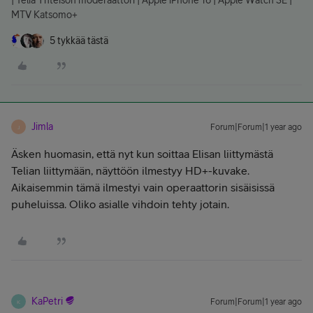
| Telia Yhteisön moderaattori | Apple iPhone 16 | Apple Watch SE |
MTV Katsomo+
5 tykkää tästä
Jimla
Forum|Forum|1 year ago
J
Äsken huomasin, että nyt kun soittaa Elisan liittymästä
Telian liittymään, näyttöön ilmestyy HD+-kuvake.
Aikaisemmin tämä ilmestyi vain operaattorin sisäisissä
puheluissa. Oliko asialle vihdoin tehty jotain.
KaPetri
Forum|Forum|1 year ago
K