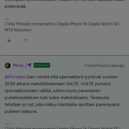
pidempää.
| Telia Yhteisön moderaattori | Apple iPhone 16 | Apple Watch SE |
MTV Katsomo+
Merja_J
RATKAISU
Forum|Forum|2 years ago
@Purnipsi
Sain viestiä että operaattorit pyrkivät vuoden
2024 aikana mahdollistamaan VoLTE -VoLTE puhelut
operaattoreiden välillä, jolloin myös parempien
puhekoodekkien tuki tulee mahdolliseksi. Testausta
tehdään jo nyt, joka näkyy käyttäjille ajoittain parempana
puheen laatuna.