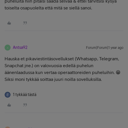
puheluita niin pitäisi saada selvää & ettei tarvitsisi kysyä
toiselta osapuolelta että mitä se siellä sanoi.
Antsa92
Forum|Forum|1 year ago
A
Hauska et pikaviestintäsovellukset (Whatsapp, Telegram,
Snapchat jne.) on valovuosia edellä puhelun
äänenlaadussa kun vertaa operaattoreiden puheluihin. 😁
Siksi moni tykkää soittaa juuri noilla sovelluksilla.
1 tykkää tästä