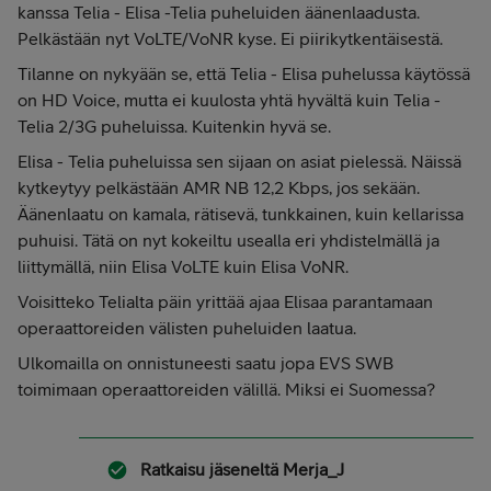
kanssa Telia - Elisa -Telia puheluiden äänenlaadusta.
Pelkästään nyt VoLTE/VoNR kyse. Ei piirikytkentäisestä.
Tilanne on nykyään se, että Telia - Elisa puhelussa käytössä
on HD Voice, mutta ei kuulosta yhtä hyvältä kuin Telia -
Telia 2/3G puheluissa. Kuitenkin hyvä se.
Elisa - Telia puheluissa sen sijaan on asiat pielessä. Näissä
kytkeytyy pelkästään AMR NB 12,2 Kbps, jos sekään.
Äänenlaatu on kamala, rätisevä, tunkkainen, kuin kellarissa
puhuisi. Tätä on nyt kokeiltu usealla eri yhdistelmällä ja
liittymällä, niin Elisa VoLTE kuin Elisa VoNR.
Voisitteko Telialta päin yrittää ajaa Elisaa parantamaan
operaattoreiden välisten puheluiden laatua.
Ulkomailla on onnistuneesti saatu jopa EVS SWB
toimimaan operaattoreiden välillä. Miksi ei Suomessa?
Ratkaisu jäseneltä
Merja_J