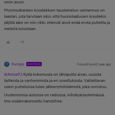
omin avuin.
Monimutkaisten koodekkien taustamelun vaimennus on
laastari, jota tarvitaan siksi, että huonolaatuisen koodekin
jäljiltä ääni on niin rikki, etteivät aivot enää erota puhetta ja
meteliä toisistaan.
Purnipsi
ALOITTAJA
Forum|Forum|1 year ago
@Antsa92
Kyllä kokemusta on lähiajoilta aivan, uusista
laitteista ja vanhemmista ja eri sovelluksista. Valitettavan
usein puheluissa tulee jälleenyhdistämistä, joka onnistuu.
Uudemmissa autoissa on radiossa, viihdejärjestelmässä,
tms sisäänrakennettu handsfree.