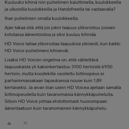
Kuuluuko kihinä niin puhelimen kaiuttimella, kuulokkeella
ja ulkoisilla kuulokkeilla ja Handsfreella tai vastaavalla?
Ihan puhelimen omalla kuulokkeella.
Ajan takaa sitä, että jos jokin taajuus ylikorostuu jossain
kohdassa äänentoistoa ja siksi kuuluu kihinää.
HD Voice taitaa ylikorostaa taajuuksia yleisesti, kun kaikki
HD Voice-puhelimeni kihisevät.
Lisäksi HD Voicen ongelma on, että välitettävä
taajuuskaista yli kaksinkertaistuu 3100 hertsistä 6950
hertsiin, mutta koodekille osoitettu bittinopeus ei
parhaimmassakaan tapauksessa nouse kuin 1,89
kertaiseksi. Ja aivan liian usein HD Voicea ajetaan samalla
bittinopeudella kuin tavanomaisia kännykkäpuheluita.
Silloin HD Voice johtaa ehdottomasti huonompaan
äänenlaatuun kuin tavanomainen kännykkäpuhelu.