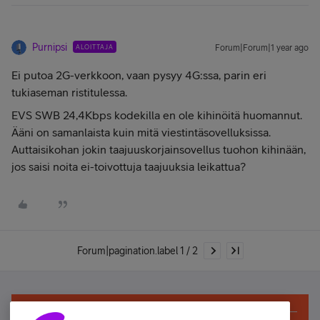
Purnipsi
ALOITTAJA
Forum|Forum|1 year ago
Ei putoa 2G-verkkoon, vaan pysyy 4G:ssa, parin eri
tukiaseman ristitulessa.
EVS SWB 24,4Kbps kodekilla en ole kihinöitä huomannut.
Ääni on samanlaista kuin mitä viestintäsovelluksissa.
Auttaisikohan jokin taajuuskorjainsovellus tuohon kihinään,
jos saisi noita ei-toivottuja taajuuksia leikattua?
Forum|pagination.label 1 / 2