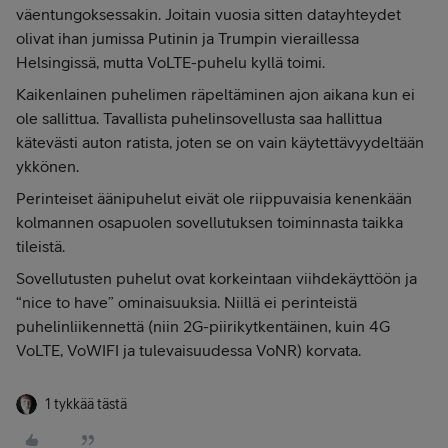
väentungoksessakin. Joitain vuosia sitten datayhteydet
olivat ihan jumissa Putinin ja Trumpin vieraillessa
Helsingissä, mutta VoLTE-puhelu kyllä toimi.
Kaikenlainen puhelimen räpeltäminen ajon aikana kun ei
ole sallittua. Tavallista puhelinsovellusta saa hallittua
kätevästi auton ratista, joten se on vain käytettävyydeltään
ykkönen.
Perinteiset äänipuhelut eivät ole riippuvaisia kenenkään
kolmannen osapuolen sovellutuksen toiminnasta taikka
tileistä.
Sovellutusten puhelut ovat korkeintaan viihdekäyttöön ja
“nice to have” ominaisuuksia. Niillä ei perinteistä
puhelinliikennettä (niin 2G-piirikytkentäinen, kuin 4G
VoLTE, VoWIFI ja tulevaisuudessa VoNR) korvata.
1 tykkää tästä