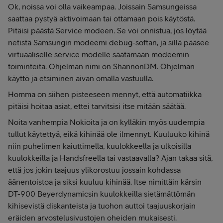
Ok, noissa voi olla vaikeampaa. Joissain Samsungeissa
saattaa pystyä aktivoimaan tai ottamaan pois käytöstä.
Pitäisi päästä Service modeen. Se voi onnistua, jos löytää
netistä Samsungin modeemi debug-softan, ja sillä pääsee
virtuaaliselle service modelle säätämään modeemin
toiminteita. Ohjelman nimi on ShannonDM. Ohjelman
käyttö ja etsiminen aivan omalla vastuulla.
Homma on siihen pisteeseen mennyt, että automatiikka
pitäisi hoitaa asiat, ettei tarvitsisi itse mitään säätää.
Noita vanhempia Nokioita ja on kylläkin myös uudempia
tullut käytettyä, eikä kihinää ole ilmennyt. Kuuluuko kihinä
niin puhelimen kaiuttimella, kuulokkeella ja ulkoisilla
kuulokkeilla ja Handsfreella tai vastaavalla? Ajan takaa sitä,
että jos jokin taajuus ylikorostuu jossain kohdassa
äänentoistoa ja siksi kuuluu kihinää. Itse nimittäin kärsin
DT-900 Beyerdynamicsin kuulokkeilla sietämättömän
kihisevistä diskanteista ja tuohon auttoi taajuuskorjain
eräiden arvostelusivustojen oheiden mukaisesti.