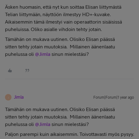
Äsken huomasin, että nyt kun soittaa Elisan liittymästä
Telian liittymään, näyttöön ilmestyy HD+-kuvake.
Aikaisemmin tämä ilmestyi vain operaattorin sisäisissä
puheluissa. Oliko asialle vihdoin tehty jotain.
Tämähän on mukava uutinen. Olisiko Elisan päässä
sitten tehty jotain muutoksia. Millainen äänenlaatu
puhelussa oli
@Jimla
sinun mielestäsi?
Jimla
Forum|Forum|1 year ago
J
Tämähän on mukava uutinen. Olisiko Elisan päässä
sitten tehty jotain muutoksia. Millainen äänenlaatu
puhelussa oli
@Jimla
sinun mielestäsi?
Paljon parempi kuin aikaisemmin. Toivottavasti myös pysyy.