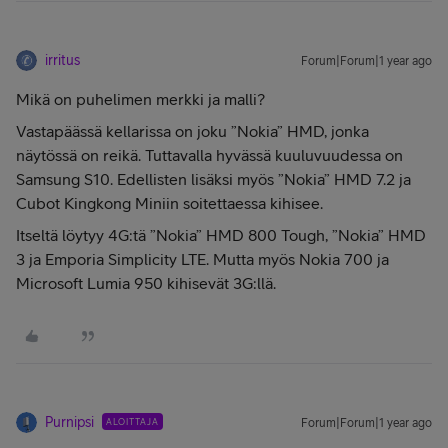
irritus
Forum|Forum|1 year ago
Mikä on puhelimen merkki ja malli?
Vastapäässä kellarissa on joku ”Nokia” HMD, jonka
näytössä on reikä. Tuttavalla hyvässä kuuluvuudessa on
Samsung S10. Edellisten lisäksi myös ”Nokia” HMD 7.2 ja
Cubot Kingkong Miniin soitettaessa kihisee.
Itseltä löytyy 4G:tä ”Nokia” HMD 800 Tough, ”Nokia” HMD
3 ja Emporia Simplicity LTE. Mutta myös Nokia 700 ja
Microsoft Lumia 950 kihisevät 3G:llä.
Purnipsi
ALOITTAJA
Forum|Forum|1 year ago