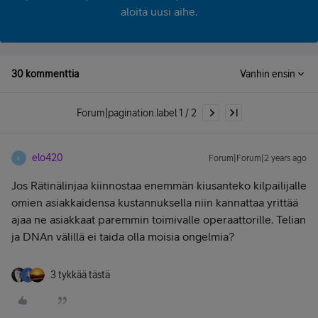
aloita uusi aihe.
30 kommenttia
Vanhin ensin
Forum|pagination.label 1 / 2
elo420
Forum|Forum|2 years ago
E
Jos Rätinälinjaa kiinnostaa enemmän kiusanteko kilpailijalle
omien asiakkaidensa kustannuksella niin kannattaa yrittää
ajaa ne asiakkaat paremmin toimivalle operaattorille. Telian
ja DNAn välillä ei taida olla moisia ongelmia?
3 tykkää tästä