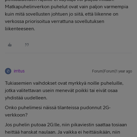
Matkapuhelinverkon puhelut ovat vain paljon varmempia
kuin mitä sovellusten johtuen jo siitä, että liikenne on
verkossa priorisoitua verrattuna sovellutuksen
liikenteeseen.
irritus
Forum|Forum|1 year ago
Tukiasemien vaihdokset ovat myrkkyä noille puheluille,
jotka valitettavan usein menevät poikki tai eivät osaa
yhdistää uudelleen.
Onko puhelimesi näissä tilanteissa pudonnut 2G-
verkkoon?
Jos puhelin putoaa 2G:lle, niin pikaviestin saattaa tosiaan
heittää hanskat naulaan. Ja vaikka ei heittäisikään, niin