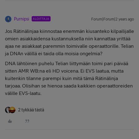
Purnipsi
ALOITTAJA
Forum|Forum|2 years ago
Jos Rätinälinjaa kiinnostaa enemmän kiusanteko kilpailijalle
omien asiakkaidensa kustannuksella niin kannattaa yrittää
ajaa ne asiakkaat paremmin toimivalle operaattorille. Telian
ja DNAn välillä ei taida olla moisia ongelmia?
DNA lähtöinen puhelu Telian liittymään toimi pari päivää
sitten AMR WB:na eli HD voicena. Ei EVS laatua, mutta
kuitenkin tilanne parempi kuin mitä tämä Rätinälinja
tarjoaa. Olisihan se hienoa saada kaikkien operaattoreiden
välille EVS-laatu.
2 tykkää tästä