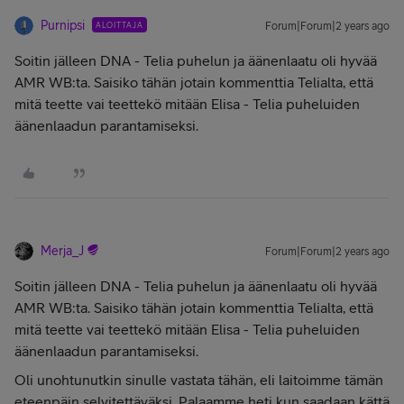
Purnipsi
ALOITTAJA
Forum|Forum|2 years ago
Soitin jälleen DNA - Telia puhelun ja äänenlaatu oli hyvää
AMR WB:ta. Saisiko tähän jotain kommenttia Telialta, että
mitä teette vai teettekö mitään Elisa - Telia puheluiden
äänenlaadun parantamiseksi.
Merja_J
Forum|Forum|2 years ago
Soitin jälleen DNA - Telia puhelun ja äänenlaatu oli hyvää
AMR WB:ta. Saisiko tähän jotain kommenttia Telialta, että
mitä teette vai teettekö mitään Elisa - Telia puheluiden
äänenlaadun parantamiseksi.
Oli unohtunutkin sinulle vastata tähän, eli laitoimme tämän
eteenpäin selvitettäväksi. Palaamme heti kun saadaan kättä