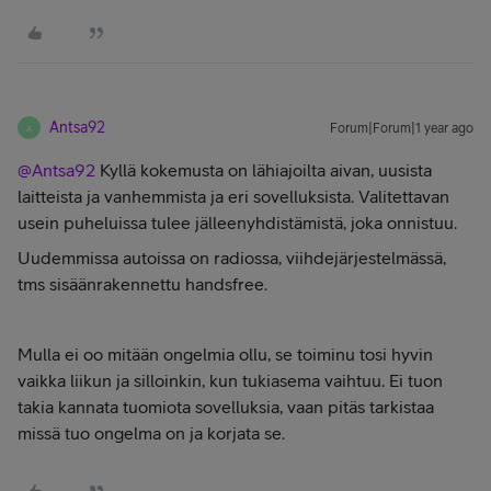
Antsa92
Forum|Forum|1 year ago
A
@Antsa92
Kyllä kokemusta on lähiajoilta aivan, uusista
laitteista ja vanhemmista ja eri sovelluksista. Valitettavan
usein puheluissa tulee jälleenyhdistämistä, joka onnistuu.
Uudemmissa autoissa on radiossa, viihdejärjestelmässä,
tms sisäänrakennettu handsfree.
Mulla ei oo mitään ongelmia ollu, se toiminu tosi hyvin
vaikka liikun ja silloinkin, kun tukiasema vaihtuu. Ei tuon
takia kannata tuomiota sovelluksia, vaan pitäs tarkistaa
missä tuo ongelma on ja korjata se.