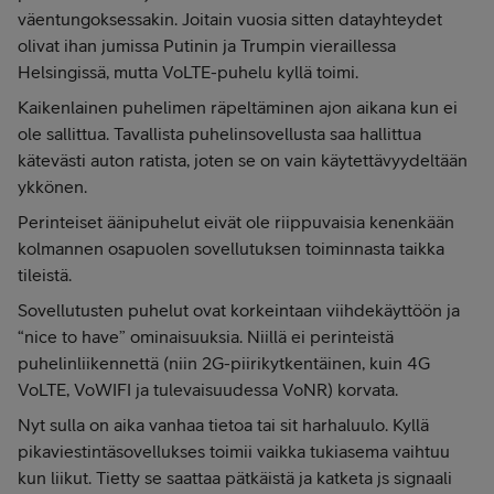
väentungoksessakin. Joitain vuosia sitten datayhteydet
olivat ihan jumissa Putinin ja Trumpin vieraillessa
Helsingissä, mutta VoLTE-puhelu kyllä toimi.
Kaikenlainen puhelimen räpeltäminen ajon aikana kun ei
ole sallittua. Tavallista puhelinsovellusta saa hallittua
kätevästi auton ratista, joten se on vain käytettävyydeltään
ykkönen.
Perinteiset äänipuhelut eivät ole riippuvaisia kenenkään
kolmannen osapuolen sovellutuksen toiminnasta taikka
tileistä.
Sovellutusten puhelut ovat korkeintaan viihdekäyttöön ja
“nice to have” ominaisuuksia. Niillä ei perinteistä
puhelinliikennettä (niin 2G-piirikytkentäinen, kuin 4G
VoLTE, VoWIFI ja tulevaisuudessa VoNR) korvata.
Nyt sulla on aika vanhaa tietoa tai sit harhaluulo. Kyllä
pikaviestintäsovellukses toimii vaikka tukiasema vaihtuu
kun liikut. Tietty se saattaa pätkäistä ja katketa js signaali