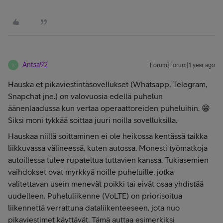
Antsa92
Forum|Forum|1 year ago
A
Hauska et pikaviestintäsovellukset (Whatsapp, Telegram,
Snapchat jne.) on valovuosia edellä puhelun
äänenlaadussa kun vertaa operaattoreiden puheluihin. 😁
Siksi moni tykkää soittaa juuri noilla sovelluksilla.
Hauskaa niillä soittaminen ei ole heikossa kentässä taikka
liikkuvassa välineessä, kuten autossa. Monesti työmatkoja
autoillessa tulee rupateltua tuttavien kanssa. Tukiasemien
vaihdokset ovat myrkkyä noille puheluille, jotka
valitettavan usein menevät poikki tai eivät osaa yhdistää
uudelleen. Puheluliikenne (VoLTE) on priorisoitua
liikennettä verrattuna dataliikenteeseen, jota nuo
pikaviestimet käyttävät. Tämä auttaa esimerkiksi