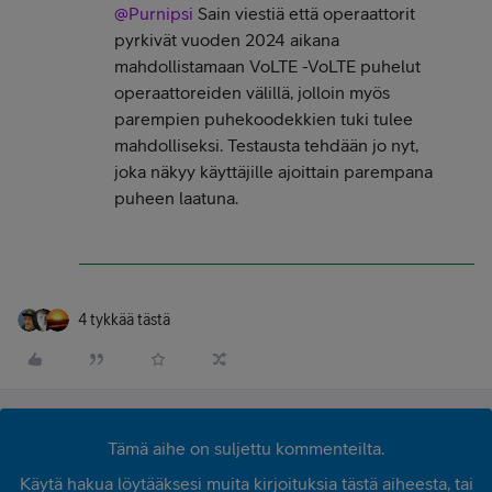
@Purnipsi
Sain viestiä että operaattorit
pyrkivät vuoden 2024 aikana
mahdollistamaan VoLTE -VoLTE puhelut
operaattoreiden välillä, jolloin myös
parempien puhekoodekkien tuki tulee
mahdolliseksi. Testausta tehdään jo nyt,
joka näkyy käyttäjille ajoittain parempana
puheen laatuna.
4 tykkää tästä
Tämä aihe on suljettu kommenteilta.
Käytä hakua löytääksesi muita kirjoituksia tästä aiheesta, tai