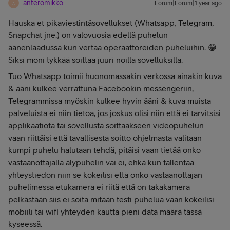
anteromikko
Forum|Forum|1 year ago
A
Hauska et pikaviestintäsovellukset (Whatsapp, Telegram,
Snapchat jne.) on valovuosia edellä puhelun
äänenlaadussa kun vertaa operaattoreiden puheluihin. 😁
Siksi moni tykkää soittaa juuri noilla sovelluksilla.
Tuo Whatsapp toimii huonomassakin verkossa ainakin kuva
& ääni kulkee verrattuna Facebookin messengeriin,
Telegrammissa myöskin kulkee hyvin ääni & kuva muista
palveluista ei niin tietoa, jos joskus olisi niin että ei tarvitsisi
applikaatiota tai sovellusta soittaakseen videopuhelun
vaan riittäisi että tavallisesta soitto ohjelmasta valitaan
kumpi puhelu halutaan tehdä, pitäisi vaan tietää onko
vastaanottajalla älypuhelin vai ei, ehkä kun tallentaa
yhteystiedon niin se kokeilisi että onko vastaanottajan
puhelimessa etukamera ei riitä että on takakamera
pelkästään siis ei soita mitään testi puhelua vaan kokeilisi
mobiili tai wifi yhteyden kautta pieni data määrä tässä
kyseessä.