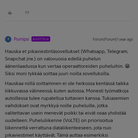
Purnipsi
ALOITTAJA
Forum|Forum|1 year ago
Hauska et pikaviestintäsovellukset (Whatsapp, Telegram,
Snapchat jne.) on valovuosia edellä puhelun
äänenlaadussa kun vertaa operaattoreiden puheluihin. 😁
Siksi moni tykkää soittaa juuri noilla sovelluksilla.
Hauskaa niillä soittaminen ei ole heikossa kentässä taikka
liikkuvassa välineessä, kuten autossa. Monesti työmatkoja
autoillessa tulee rupateltua tuttavien kanssa. Tukiasemien
vaihdokset ovat myrkkyä noille puheluille, jotka
valitettavan usein menevät poikki tai eivät osaa yhdistää
uudelleen. Puheluliikenne (VoLTE) on priorisoitua
liikennettä verrattuna dataliikenteeseen, jota nuo
pikaviestimet käyttävät. Tämä auttaa esimerkiksi