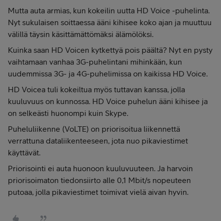
Mutta auta armias, kun kokeilin uutta HD Voice -puhelinta.
Nyt sukulaisen soittaessa ääni kihisee koko ajan ja muuttuu
välillä täysin käsittämättömäksi älämölöksi.
Kuinka saan HD Voicen kytkettyä pois päältä? Nyt en pysty
vaihtamaan vanhaa 3G-puhelintani mihinkään, kun
uudemmissa 3G- ja 4G-puhelimissa on kaikissa HD Voice.
HD Voicea tuli kokeiltua myös tuttavan kanssa, jolla
kuuluvuus on kunnossa. HD Voice puhelun ääni kihisee ja
on selkeästi huonompi kuin Skype.
Puheluliikenne (VoLTE) on priorisoitua liikennettä
verrattuna dataliikenteeseen, jota nuo pikaviestimet
käyttävät.
Priorisointi ei auta huonoon kuuluvuuteen. Ja harvoin
priorisoimaton tiedonsiirto alle 0,1 Mbit/s nopeuteen
putoaa, jolla pikaviestimet toimivat vielä aivan hyvin.