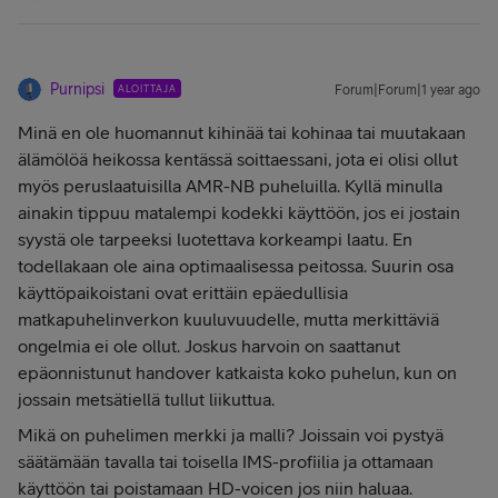
Purnipsi
ALOITTAJA
Forum|Forum|1 year ago
Minä en ole huomannut kihinää tai kohinaa tai muutakaan
älämölöä heikossa kentässä soittaessani, jota ei olisi ollut
myös peruslaatuisilla AMR-NB puheluilla. Kyllä minulla
ainakin tippuu matalempi kodekki käyttöön, jos ei jostain
syystä ole tarpeeksi luotettava korkeampi laatu. En
todellakaan ole aina optimaalisessa peitossa. Suurin osa
käyttöpaikoistani ovat erittäin epäedullisia
matkapuhelinverkon kuuluvuudelle, mutta merkittäviä
ongelmia ei ole ollut. Joskus harvoin on saattanut
epäonnistunut handover katkaista koko puhelun, kun on
jossain metsätiellä tullut liikuttua.
Mikä on puhelimen merkki ja malli? Joissain voi pystyä
säätämään tavalla tai toisella IMS-profiilia ja ottamaan
käyttöön tai poistamaan HD-voicen jos niin haluaa.