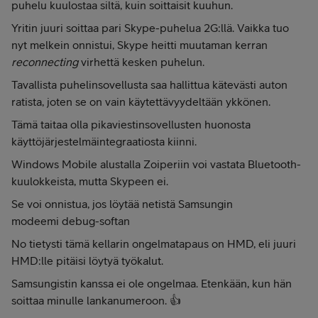
puhelu kuulostaa siltä, kuin soittaisit kuuhun.
Yritin juuri soittaa pari Skype-puhelua 2G:llä. Vaikka tuo
nyt melkein onnistui, Skype heitti muutaman kerran
reconnecting
virhettä kesken puhelun.
Tavallista puhelinsovellusta saa hallittua kätevästi auton
ratista, joten se on vain käytettävyydeltään ykkönen.
Tämä taitaa olla pikaviestinsovellusten huonosta
käyttöjärjestelmäintegraatiosta kiinni.
Windows Mobile alustalla Zoiperiin voi vastata Bluetooth-
kuulokkeista, mutta Skypeen ei.
Se voi onnistua, jos löytää netistä Samsungin
modeemi debug-softan
No tietysti tämä kellarin ongelmatapaus on HMD, eli juuri
HMD:lle pitäisi löytyä työkalut.
Samsungistin kanssa ei ole ongelmaa. Etenkään, kun hän
soittaa minulle lankanumeroon. 👍