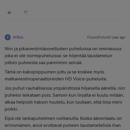
irritus
Forum|Forum|1 year ago
Niin ja pikaviestintäsovellusten puheluissa on ominaisuus
joka ei ole normipuheluissa: se hiljentää taustamelun
jolloin puheesta saa paremmin selvää.
Tämä on kaksipiippuinen juttu ja se koskee myös
matkaviestinoperaattoreiden HD Voice-puheluita.
Jos puhut rauhallisessa ympäristössä hiljaisella äänellä, niin
puheesi leikataan pois. Samoin kun linjalta ei kuulu mitään,
alkaa helposti haloon huutelu, kun luullaan, että linja meni
poikki.
Eipä ole lankapuhelimen voittanutta. Koska äänenlaatu on
erinomainen, aivot erottavat puheen taustametelistä ihan