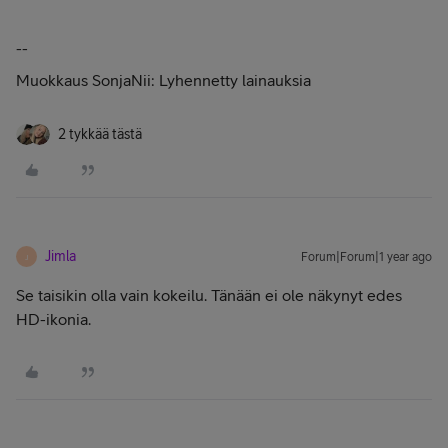
--
Muokkaus SonjaNii: Lyhennetty lainauksia
2 tykkää tästä
Jimla
Forum|Forum|1 year ago
J
Se taisikin olla vain kokeilu. Tänään ei ole näkynyt edes
HD-ikonia.