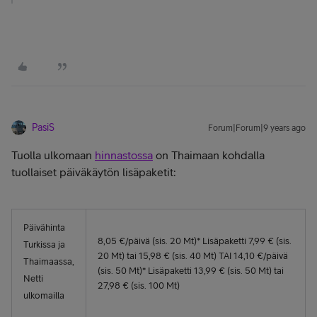
PasiS
Forum|Forum|9 years ago
Tuolla ulkomaan
hinnastossa
on Thaimaan kohdalla
tuollaiset päiväkäytön lisäpaketit:
Päivähinta
8,05 €/päivä (sis. 20 Mt)* Lisäpaketti 7,99 € (sis.
Turkissa ja
20 Mt) tai 15,98 € (sis. 40 Mt) TAI 14,10 €/päivä
Thaimaassa,
(sis. 50 Mt)* Lisäpaketti 13,99 € (sis. 50 Mt) tai
Netti
27,98 € (sis. 100 Mt)
ulkomailla