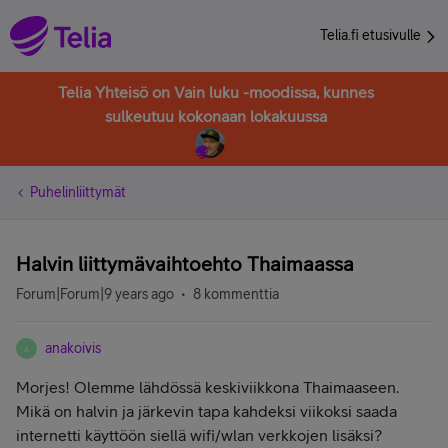
Telia.fi etusivulle
Telia Yhteisö on Vain luku -moodissa, kunnes
sulkeutuu kokonaan lokakuussa
Puhelinliittymät
Halvin liittymävaihtoehto Thaimaassa
Forum|Forum|9 years ago
8 kommenttia
anakoivis
A
Morjes! Olemme lähdössä keskiviikkona Thaimaaseen.
Mikä on halvin ja järkevin tapa kahdeksi viikoksi saada
internetti käyttöön siellä wifi/wlan verkkojen lisäksi?