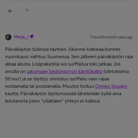
Merja_J
Forum|Forum|9 years ago
Päiväkäytön tullessa täyteen, liikenne katkeaa kunnes
vuorokausi vaihtuu Suomessa. Sen jälkeen päiväkäytön raja
alkaa alusta. Lisäpaketilla voi surffailua toki jatkaa. Jos
sinulla on
ulkomaan tiedonsiirron käyttökatto
(oletuksena
50 eur) ja se täyttyy, onnistuu surffailu vain rajaa
nostamalla tai poistamalla. Muutos hoituu
Omien Sivujen
kautta. Päiväkäytön täyttymisestä lähetetään kyllä aina
tekstareita joten "yllättäen" yhteys ei katkea.