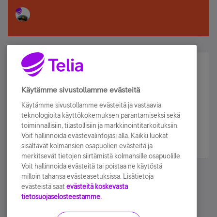
Älä jää paitsi – osallistu ja voita!
Tilaa Telian uutiskirje ja olet mukana arvonnassa.
Käytämme sivustollamme evästeitä
Samalla saat parhaat asiakasedut suoraan
Käytämme sivustollamme evästeitä ja vastaavia
sähköpostiisi.
teknologioita käyttökokemuksen parantamiseksi sekä
toiminnallisiin, tilastollisiin ja markkinointitarkoituksiin.
Voit hallinnoida evästevalintojasi alla. Kaikki luokat
Tilaa nyt
sisältävät kolmansien osapuolien evästeitä ja
merkitsevät tietojen siirtämistä kolmansille osapuolille.
Voit hallinnoida evästeitä tai poistaa ne käytöstä
milloin tahansa evästeasetuksissa. Lisätietoja
evästeistä saat
evästeitä koskevasta
tietosuojaselosteestamme.