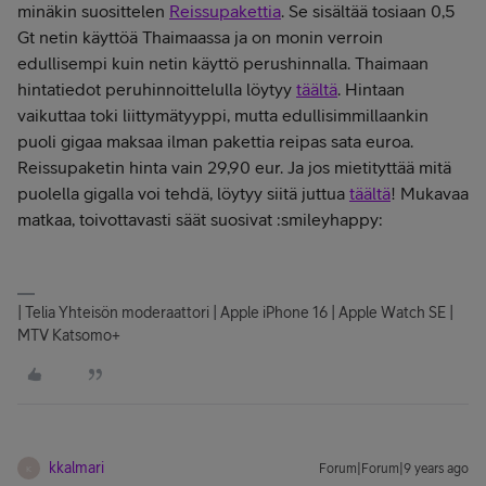
minäkin suosittelen
Reissupakettia
. Se sisältää tosiaan 0,5
Gt netin käyttöä Thaimaassa ja on monin verroin
edullisempi kuin netin käyttö perushinnalla. Thaimaan
hintatiedot peruhinnoittelulla löytyy
täältä
. Hintaan
vaikuttaa toki liittymätyyppi, mutta edullisimmillaankin
puoli gigaa maksaa ilman pakettia reipas sata euroa.
Reissupaketin hinta vain 29,90 eur. Ja jos mietityttää mitä
puolella gigalla voi tehdä, löytyy siitä juttua
täältä
! Mukavaa
matkaa, toivottavasti säät suosivat :smileyhappy:
| Telia Yhteisön moderaattori | Apple iPhone 16 | Apple Watch SE |
MTV Katsomo+
kkalmari
Forum|Forum|9 years ago
K