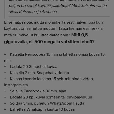
paljon eri softat käyttää paketteja? Minä katselin vähän
aikaa Katsomoa ja Areenaa.
Ei se halpaa ole, mutta moninkertaisesti halvempaa kun
käyttäisit omaa nettiä muuten. Tässä hieman esimerkkiä
Mitä 0,5
mitä eri palvelut kuluttaa dataa noin :
gigatavulla, eli 500 megalla voi sitten tehdä?
• Katsella Periscopea 15 min ja lähettää omaa kuvaa 15
min.
• Ladata 20 Snapchat kuvaa
• Katsella 2 min. Snapchat videoita
• Katsoa kaverin lataama 15 sek. mittainen video
Instagramista
• Selailla Facebookia 30min. ajan
• Ladata 20 kpl kuvia someen tai pilvipalveluun
• Soittaa 5min. puhelun WhatsAppin kautta
• Lähettää Whatsapin kautta 10 kuvaa