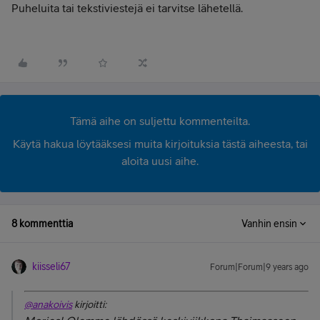
Puheluita tai tekstiviestejä ei tarvitse lähetellä.
Tämä aihe on suljettu kommenteilta.
Käytä hakua löytääksesi muita kirjoituksia tästä aiheesta, tai
aloita uusi aihe.
8 kommenttia
Vanhin ensin
kiisseli67
Forum|Forum|9 years ago
@anakoivis
kirjoitti: