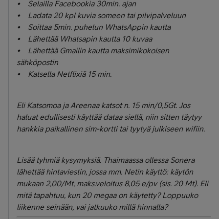
• Selailla Facebookia 30min. ajan
• Ladata 20 kpl kuvia someen tai pilvipalveluun
• Soittaa 5min. puhelun WhatsAppin kautta
• Lähettää Whatsapin kautta 10 kuvaa
• Lähettää Gmailin kautta maksimikokoisen
sähköpostin
• Katsella Netflixiä 15 min.
Eli Katsomoa ja Areenaa katsot n. 15 min/0,5Gt. Jos
haluat edullisesti käyttää dataa siellä, niin sitten täytyy
hankkia paikallinen sim-kortti tai tyytyä julkiseen wifiin.
Lisää tyhmiä kysymyksiä. Thaimaassa ollessa Sonera
lähettää hintaviestin, jossa mm. Netin käyttö: käytön
mukaan 2,00/Mt, maks.veloitus 8,05 e/pv (sis. 20 Mt). Eli
mitä tapahtuu, kun 20 megaa on käytetty? Loppuuko
liikenne seinään, vai jatkuuko millä hinnalla?