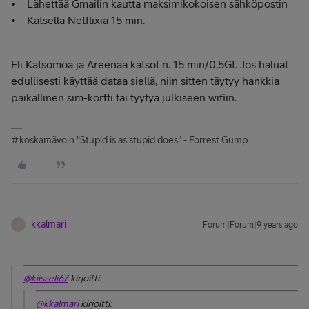
• Lähettää Gmailin kautta maksimikokoisen sähköpostin
• Katsella Netflixiä 15 min.
Eli Katsomoa ja Areenaa katsot n. 15 min/0,5Gt. Jos haluat
edullisesti käyttää dataa siellä, niin sitten täytyy hankkia
paikallinen sim-kortti tai tyytyä julkiseen wifiin.
#koskamävoin "Stupid is as stupid does" - Forrest Gump
kkalmari
Forum|Forum|9 years ago
K
@kiisseli67
kirjoitti:
@kkalmari
kirjoitti: