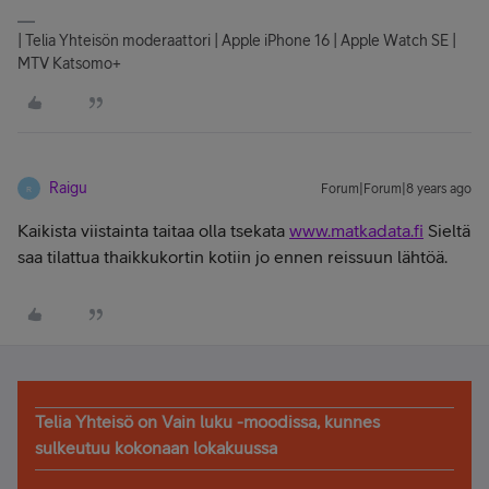
| Telia Yhteisön moderaattori | Apple iPhone 16 | Apple Watch SE |
MTV Katsomo+
Raigu
Forum|Forum|8 years ago
R
Kaikista viistainta taitaa olla tsekata
www.matkadata.fi
Sieltä
saa tilattua thaikkukortin kotiin jo ennen reissuun lähtöä.
Telia Yhteisö on Vain luku -moodissa, kunnes
sulkeutuu kokonaan lokakuussa