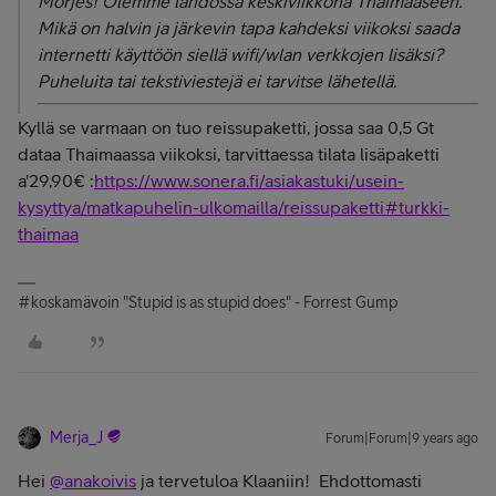
Morjes! Olemme lähdössä keskiviikkona Thaimaaseen.
Mikä on halvin ja järkevin tapa kahdeksi viikoksi saada
internetti käyttöön siellä wifi/wlan verkkojen lisäksi?
Puheluita tai tekstiviestejä ei tarvitse lähetellä.
Kyllä se varmaan on tuo reissupaketti, jossa saa 0,5 Gt
dataa Thaimaassa viikoksi, tarvittaessa tilata lisäpaketti
a'29,90€ :
https://www.sonera.fi/asiakastuki/usein-
kysyttya/matkapuhelin-ulkomailla/reissupaketti#turkki-
thaimaa
#koskamävoin "Stupid is as stupid does" - Forrest Gump
Merja_J
Forum|Forum|9 years ago
Hei
@anakoivis
ja tervetuloa Klaaniin! Ehdottomasti