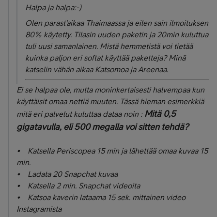
Halpa ja halpa:-)
Olen parast'aikaa Thaimaassa ja eilen sain ilmoituksen
80% käytetty. Tilasin uuden paketin ja 20min kuluttua
tuli uusi samanlainen. Mistä hemmetistä voi tietää
kuinka paljon eri softat käyttää paketteja? Minä
katselin vähän aikaa Katsomoa ja Areenaa.
Ei se halpaa ole, mutta moninkertaisesti halvempaa kun
käyttäisit omaa nettiä muuten. Tässä hieman esimerkkiä
Mitä 0,5
mitä eri palvelut kuluttaa dataa noin :
gigatavulla, eli 500 megalla voi sitten tehdä?
• Katsella Periscopea 15 min ja lähettää omaa kuvaa 15
min.
• Ladata 20 Snapchat kuvaa
• Katsella 2 min. Snapchat videoita
• Katsoa kaverin lataama 15 sek. mittainen video
Instagramista