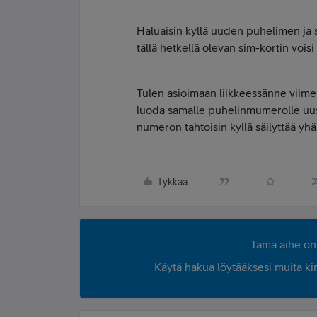
Haluaisin kyllä uuden puhelimen ja s
tällä hetkellä olevan sim-kortin voisi
Tulen asioimaan liikkeessänne viimei
luoda samalle puhelinmumerolle uusi
numeron tahtoisin kyllä säilyttää yhä
Tykkää
Tämä aihe on 
Käytä hakua löytääksesi muita kirjo