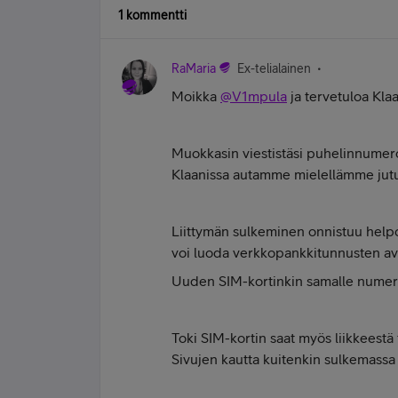
1 kommentti
RaMaria
Ex-telialainen
Moikka
@V1mpula
ja tervetuloa Klaa
Muokkasin viestistäsi puhelinnumeros
Klaanissa autamme mielellämme jutuis
Liittymän sulkeminen onnistuu help
voi luoda verkkopankkitunnusten av
Uuden SIM-kortinkin samalle numeroll
Toki SIM-kortin saat myös liikkeestä 
Sivujen kautta kuitenkin sulkemassa l