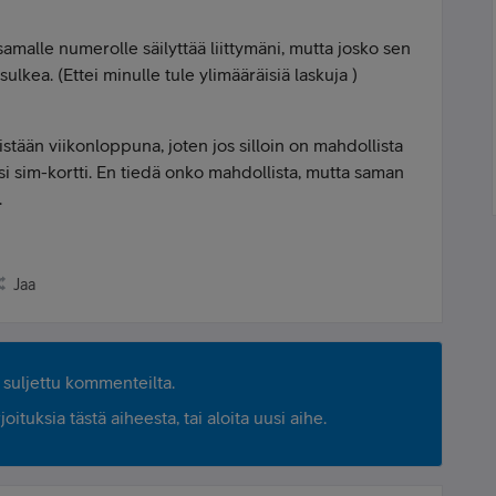
amalle numerolle säilyttää liittymäni, mutta josko sen
 sulkea. (Ettei minulle tule ylimääräisiä laskuja )
stään viikonloppuna, joten jos silloin on mahdollista
 sim-kortti. En tiedä onko mahdollista, mutta saman
.
Jaa
suljettu kommenteilta.
ituksia tästä aiheesta, tai aloita uusi aihe.