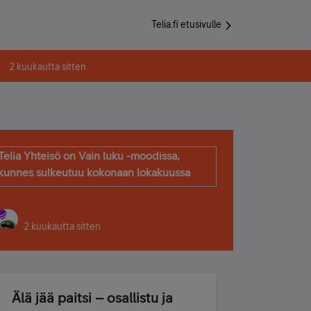
Telia.fi etusivulle
2 kuukautta sitten
Telia Yhteisö on Vain luku -moodissa,
kunnes sulkeutuu kokonaan lokakuussa
2 kuukautta sitten
Älä jää paitsi – osallistu ja