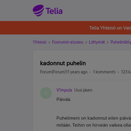
Telia Yhteisö on Va
Yhteisö
Foorumin etusivu
Liittymät
Puhelinliit
kadonnut puhelin
Forum|Forum|11 years ago
1 kommentti
123 k
V1mpula
Uusi jäsen
V
Päivää.
Puhelimeni on kadonnut eilen päivällä
mitään. Teihin on hirveän vaikea olla 