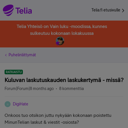
Telia.fi etusivulle
Telia Yhteisö on Vain luku -moodissa, kunnes
sulkeutuu kokonaan lokakuussa
Puhelinliittymät
RATKAISTU
Kuluvan laskutuskauden laskukertymä - missä?
Forum|Forum|8 months ago
8 kommenttia
DigiHate
D
Onkoos tuo otsikon juttu nykyään kokonaan poistettu
MinunTelian laskut & viestit -osiosta?