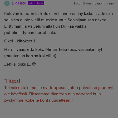
DigiHate
ALOITTAJA
Forum|Forum|8 months ago
D
Kuluvan kauden laskutuksen tilanne ei näy laskuissa, koska
sellaista ei ole vielä muodostunut. Sen sijaan sen näkee
Liittymäni ja Palveluni alla kun klikkaa vaikka
puhelinliittymän tiedot auki.
Okei - kiitokset!!
Harmi vaan, että koko Minun Telia -osio vastaakin nyt
(muutaman kerran kokeillut)…
...ehkä joskus… 😅
“Hups!
Tekniikka teki meille nyt tepposet, joten palvelu ei juuri nyt
ole käytössä. Fiksaamme tilanteen niin nopeasti kuin
pystymme. Kokeile kohta uudelleen!”