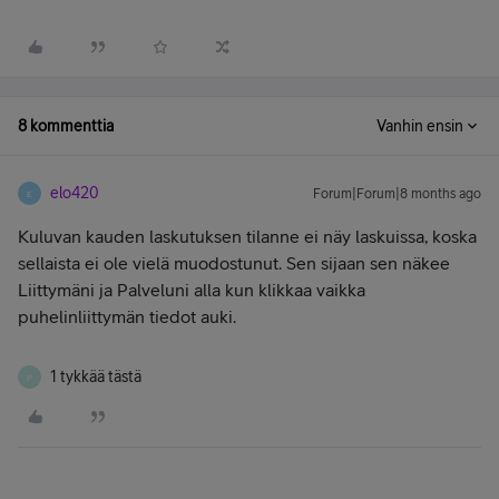
8 kommenttia
Vanhin ensin
elo420
Forum|Forum|8 months ago
E
Kuluvan kauden laskutuksen tilanne ei näy laskuissa, koska
sellaista ei ole vielä muodostunut. Sen sijaan sen näkee
Liittymäni ja Palveluni alla kun klikkaa vaikka
puhelinliittymän tiedot auki.
1 tykkää tästä
P