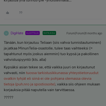
kirjautua yhä tunnus-pw -yhdistelmällä….
DigiHate
ALOITTAJA
RATKAISU
Forum|Forum|8 months ago
D
Tänään, kun kirjautuu Teliaan (siis vahva tunnistautuminen)
ja jatkaa MinunTelia-osastolle, tulee taas vaihteeksi (=
tapahtunut myös joskus aiemmin) tuo kypsä ja pakollinen
vahvistuspyyntö (kts. alla)
Kypsäksi asian tekee se, että vaikka juuri on kirjautunut
vahvasti, niin
tuossa tarkistusikkunassa yhteystietoruudut
ovatkin tyhjät eli siinä ei ole pohjana olemassa olevia
tietoja (puh.nro ja spostiosoite)
, vaikka siis ohjeen mukaan
korjauksia pitää naputella vain tarvittaessa.
?????