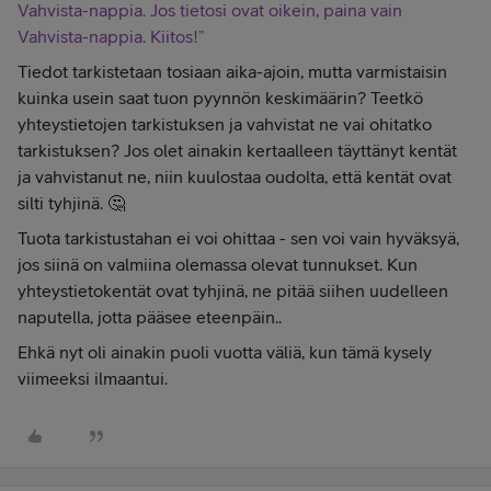
Vahvista-nappia. Jos tietosi ovat oikein, paina vain
Vahvista-nappia. Kiitos!”
Tiedot tarkistetaan tosiaan aika-ajoin, mutta varmistaisin
kuinka usein saat tuon pyynnön keskimäärin? Teetkö
yhteystietojen tarkistuksen ja vahvistat ne vai ohitatko
tarkistuksen? Jos olet ainakin kertaalleen täyttänyt kentät
ja vahvistanut ne, niin kuulostaa oudolta, että kentät ovat
silti tyhjinä. 🤔
Tuota tarkistustahan ei voi ohittaa - sen voi vain hyväksyä,
jos siinä on valmiina olemassa olevat tunnukset. Kun
yhteystietokentät ovat tyhjinä, ne pitää siihen uudelleen
naputella, jotta pääsee eteenpäin..
Ehkä nyt oli ainakin puoli vuotta väliä, kun tämä kysely
viimeeksi ilmaantui.