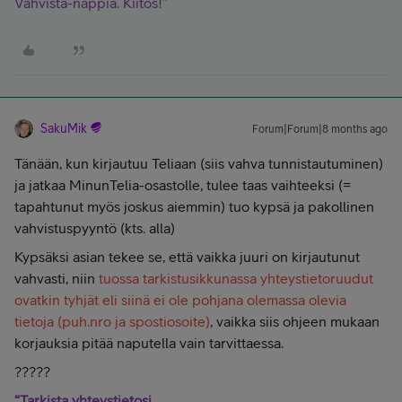
Vahvista-nappia. Kiitos!”
SakuMik
Forum|Forum|8 months ago
Tänään, kun kirjautuu Teliaan (siis vahva tunnistautuminen)
ja jatkaa MinunTelia-osastolle, tulee taas vaihteeksi (=
tapahtunut myös joskus aiemmin) tuo kypsä ja pakollinen
vahvistuspyyntö (kts. alla)
Kypsäksi asian tekee se, että vaikka juuri on kirjautunut
vahvasti, niin
tuossa tarkistusikkunassa yhteystietoruudut
ovatkin tyhjät eli siinä ei ole pohjana olemassa olevia
tietoja (puh.nro ja spostiosoite)
, vaikka siis ohjeen mukaan
korjauksia pitää naputella vain tarvittaessa.
?????
“Tarkista yhteystietosi