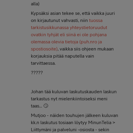
alla)
Kypsäksi asian tekee se, että vaikka juuri
on kirjautunut vahvasti, niin
tuossa
tarkistusikkunassa yhteystietoruudut
ovatkin tyhjät eli siinä ei ole pohjana
olemassa olevia tietoja (puh.nro ja
spostiosoite)
, vaikka siis ohjeen mukaan
korjauksia pitää naputella vain
tarvittaessa.
?????
Johan tää kuluvan laskutuskauden laskun
tarkastus nyt mielenkiintoiseksi meni
taas… 🙄
Mutjoo - näiden touhujen jälkeen kuluvan
kk.n laskutus tosiaan löytyy MinunTelia >
Liittymäni ja palveluni -osiosta - sekin