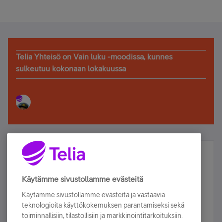
Telia Yhteisö on Vain luku -moodissa, kunnes
sulkeutuu kokonaan lokakuussa
Älä jää paitsi – osallistu ja voita!
Tilaa Telian uutiskirje ja olet mukana arvonnassa.
Käytämme sivustollamme evästeitä
Samalla saat parhaat asiakasedut suoraan
Käytämme sivustollamme evästeitä ja vastaavia
sähköpostiisi.
teknologioita käyttökokemuksen parantamiseksi sekä
toiminnallisiin, tilastollisiin ja markkinointitarkoituksiin.