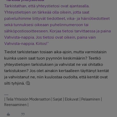
Tarkistathan, että yhteystietosi ovat ajantasalla.
Yhteystietojen on tärkeää olla oikein, jotta saat
palveluihimme liittyvät tiedotteet, vika- ja häiriötiedotteet
sekä tunnuksesi oikeaan puhelinnumeroon tai
sähköpostiosoitteeseen. Korjaa tietosi tarvittaessa ja paina
Vahvista-nappia. Jos tietosi ovat oikein, paina vain
Vahvista-nappia. Kiitos!”
Tiedot tarkistetaan tosiaan aika-ajoin, mutta varmistaisin
kuinka usein saat tuon pyynnön keskimäärin? Teetkö
yhteystietojen tarkistuksen ja vahvistat ne vai ohitatko
tarkistuksen? Jos olet ainakin kertaalleen täyttänyt kentät
ja vahvistanut ne, niin kuulostaa oudolta, että kentät ovat
silti tyhjinä. 🤔
| Telia Yhteisön Moderaattori | Sarjat | Elokuvat | Pelaaminen |
Reenaaminen |