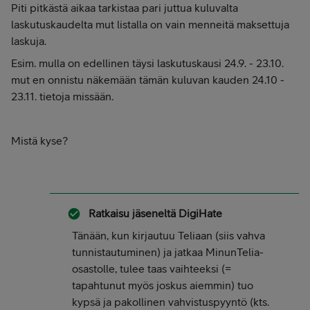
Piti pitkästä aikaa tarkistaa pari juttua kuluvalta
laskutuskaudelta mut listalla on vain menneitä maksettuja
laskuja.
Esim. mulla on edellinen täysi laskutuskausi 24.9. - 23.10.
mut en onnistu näkemään tämän kuluvan kauden 24.10 -
23.11. tietoja missään.
Mistä kyse?
Ratkaisu jäseneltä
DigiHate
Tänään, kun kirjautuu Teliaan (siis vahva
tunnistautuminen) ja jatkaa MinunTelia-
osastolle, tulee taas vaihteeksi (=
tapahtunut myös joskus aiemmin) tuo
kypsä ja pakollinen vahvistuspyyntö (kts.