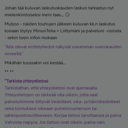
Johan tää kuluvan laskutuskauden laskun tarkastus nyt
mielenkiintoiseksi meni taas… 🙄
Mutjoo - näiden touhujen jälkeen kuluvan kk.n laskutus
tosiaan löytyy MinunTelia > Liittymäni ja palveluni -osiosta
- sekin tosin infon mukaan
“Alla olevat erittelytiedot näkyvät useamman vuorokauden
viiveellä.”
Mikähän tuossakin voi kestää…
** **
“Tarkista yhteystietosi
Tarkistathan, että yhteystietosi ovat ajantasalla.
Yhteystietojen on tärkeää olla oikein, jotta saat
palveluihimme liittyvät tiedotteet, vika- ja häiriötiedotteet
sekä tunnuksesi oikeaan puhelinnumeroon tai
sähköpostiosoitteeseen. Korjaa tietosi tarvittaessa ja paina
Vahvista-nappia. Jos tietosi ovat oikein, paina vain