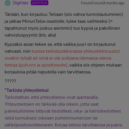
DigiHate
ALOITTAJA
Forum|Forum|8 months ago
D
Tänään, kun kirjautuu Teliaan (siis vahva tunnistautuminen)
ja jatkaa MinunTelia-osastolle, tulee taas vaihteeksi (=
tapahtunut myös joskus aiemmin) tuo kypsä ja pakollinen
vahvistuspyyntö (kts. alla)
Kypsäksi asian tekee se, että vaikka juuri on kirjautunut
vahvasti, niin
tuossa tarkistusikkunassa yhteystietoruudut
ovatkin tyhjät eli siinä ei ole pohjana olemassa olevia
tietoja (puh.nro ja spostiosoite)
, vaikka siis ohjeen mukaan
korjauksia pitää naputella vain tarvittaessa.
?????
“Tarkista yhteystietosi
Tarkistathan, että yhteystietosi ovat ajantasalla.
Yhteystietojen on tärkeää olla oikein, jotta saat
palveluihimme liittyvät tiedotteet, vika- ja häiriötiedotteet
sekä tunnuksesi oikeaan puhelinnumeroon tai
sähköpostiosoitteeseen. Korjaa tietosi tarvittaessa ja paina