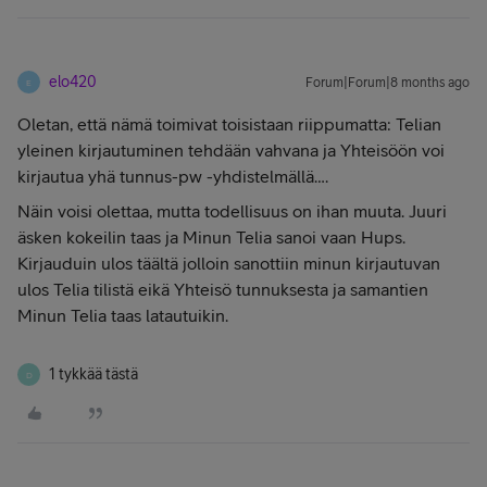
elo420
Forum|Forum|8 months ago
E
Oletan, että nämä toimivat toisistaan riippumatta: Telian
yleinen kirjautuminen tehdään vahvana ja Yhteisöön voi
kirjautua yhä tunnus-pw -yhdistelmällä….
Näin voisi olettaa, mutta todellisuus on ihan muuta. Juuri
äsken kokeilin taas ja Minun Telia sanoi vaan Hups.
Kirjauduin ulos täältä jolloin sanottiin minun kirjautuvan
ulos Telia tilistä eikä Yhteisö tunnuksesta ja samantien
Minun Telia taas latautuikin.
1 tykkää tästä
D