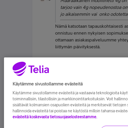
Määräaikainen mobiilinetti 4g on
tarjoo vain 4g nopeudenostoa oma
jo aikaisemmin vai onko odotett
Nämä katsotaan tapauskohtaisesti as
onnistuu ennen nykyisen sopimuksen
ottamaan asiakaspalveluumme yhteyttä
liittymän päivityksestä.
| Telia Yhteisön Moderaattori | Sarjat | E
Tykkää
Käytämme sivustollamme evästeitä
Käytämme sivustollamme evästeitä ja vastaavia teknologioita kä
toiminnallisiin, tilastollisiin ja markkinointitarkoituksiin. Voit hallinn
sisältävät kolmansien osapuolien evästeitä ja merkitsevät tietojen si
hallinnoida evästeitä tai poistaa ne käytöstä milloin tahansa eväste
evästeitä koskevasta tietosuojaselosteestamme.