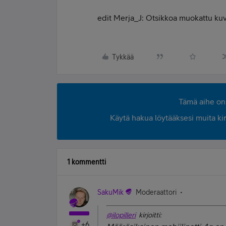
edit Merja_J: Otsikkoa muokattu k
Tykkää
Tämä aihe on 
Käytä hakua löytääksesi muita kirjo
1 kommentti
SakuMik
Moderaattori
@ilopilleri
kirjoitti:
+6