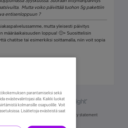
 loppumassa Syyskuussa. Suoraan liittymänpäivitys
tsivuilta. Mutta voiko päivittää tuohon 5g pakettiin
ava entisenloppuun ?
iakaspalvelussamme, mutta yleisesti päivitys
 määräaikaisuuden loppua! 🙂> Suosittelisin
 chatitse tai esimerkiksi soittamalla, niin voit sopia
lokuvat | Pelaaminen | Reenaaminen |
yttökokemuksen parantamiseksi sekä
oida evästevalintojasi alla. Kaikki luokat
irtämistä kolmansille osapuolille. Voit
asetuksissa. Lisätietoja evästeistä saat
Käyttöehdot
Accessibility statement