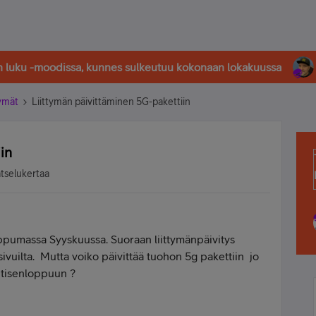
in luku -moodissa, kunnes sulkeutuu kokonaan lokakuussa
tymät
Liittymän päivittäminen 5G-pakettiin
in
atselukertaa
ppumassa Syyskuussa. Suoraan liittymänpäivitys
vuilta. Mutta voiko päivittää tuohon 5g pakettiin jo
ntisenloppuun ?