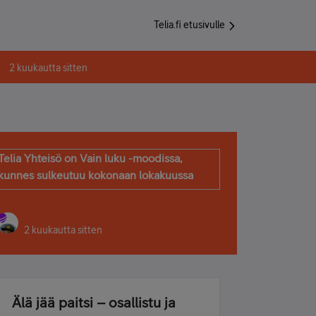
Telia.fi etusivulle
2 kuukautta sitten
Telia Yhteisö on Vain luku -moodissa,
kunnes sulkeutuu kokonaan lokakuussa
2 kuukautta sitten
Älä jää paitsi – osallistu ja