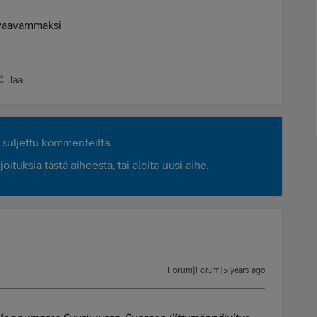
uvaavammaksi
Jaa
suljettu kommenteilta.
ituksia tästä aiheesta, tai aloita uusi aihe.
Forum|Forum|5 years ago