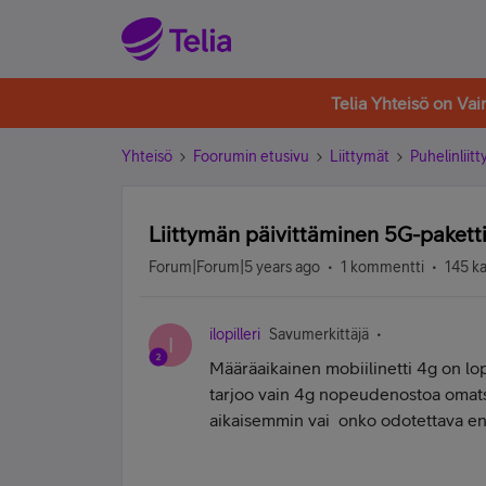
Telia Yhteisö on Va
Yhteisö
Foorumin etusivu
Liittymät
Puhelinliit
Liittymän päivittäminen 5G-paketti
Forum|Forum|5 years ago
1 kommentti
145 k
ilopilleri
Savumerkittäjä
I
Määräaikainen mobiilinetti 4g on lo
tarjoo vain 4g nopeudenostoa omatsi
aikaisemmin vai onko odotettava e