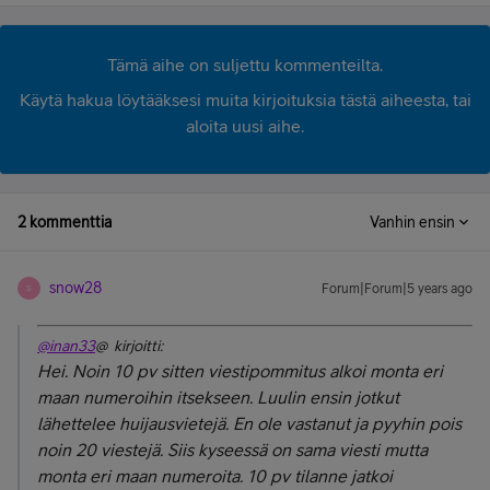
Tämä aihe on suljettu kommenteilta.
Käytä hakua löytääksesi muita kirjoituksia tästä aiheesta, tai
aloita uusi aihe.
2 kommenttia
Vanhin ensin
snow28
Forum|Forum|5 years ago
S
@inan33
@ kirjoitti:
Hei. Noin 10 pv sitten viestipommitus alkoi monta eri
maan numeroihin itsekseen. Luulin ensin jotkut
lähettelee huijausvietejä. En ole vastanut ja pyyhin pois
noin 20 viestejä. Siis kyseessä on sama viesti mutta
monta eri maan numeroita. 10 pv tilanne jatkoi