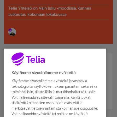
Telia Yhteisö on Vain luku -moodissa, kunnes
sulkeutuu kokonaan lokakuussa
Älä jää paitsi – osallistu ja voita!
Tilaa Telian uutiskirje ja olet mukana arvonnassa.
Käytämme sivustollamme evästeitä
Samalla saat parhaat asiakasedut suoraan
Käytämme sivustollamme evästeitä ja vastaavia
sähköpostiisi.
teknologioita käyttökokemuksen parantamiseksi sekä
toiminnallisiin, tilastollisiin ja markkinointitarkoituksiin.
Voit hallinnoida evästevalintojasi alla. Kaikki luokat
Tilaa nyt
sisältävät kolmansien osapuolien evästeitä ja
merkitsevät tietojen siirtämistä kolmansille osapuolille.
Voit hallinnoida evästeitä tai poistaa ne käytöstä