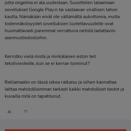
jotta ongelma ei ala uudestaan. Suosittelen lataamaan
sovellukset Google Play:n tai vastaavan virallisen tahon
kautta. Nämäkään eivät ole vältämättä aukottomia, mutta
todennäköisyydet sovelluksien luotettavuudelle ovat
huomattavasti paremmat verrattuna netistä ladattaviin
asennustiedostoihin.
Kerrotko vielä mistä ja minkälaisen eston teit
tekstiviesteille, kun se ei kerran toiminut?
Reklamaatio on tässä oikea ratkaisu ja siihen kannattaa
laittaa mahdollisimman tarkasti kaikki mahdolliset tiedot ja
kuvailla mitä on tapahtunut.