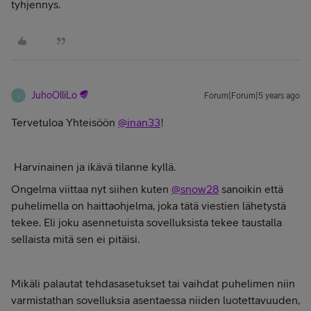
tyhjennys.
JuhoOlliLo
Forum|Forum|5 years ago
J
Tervetuloa Yhteisöön
@inan33
!
Harvinainen ja ikävä tilanne kyllä.
Ongelma viittaa nyt siihen kuten
@snow28
sanoikin että
puhelimella on haittaohjelma, joka tätä viestien lähetystä
tekee. Eli joku asennetuista sovelluksista tekee taustalla
sellaista mitä sen ei pitäisi.
Mikäli palautat tehdasasetukset tai vaihdat puhelimen niin
varmistathan sovelluksia asentaessa niiden luotettavuuden,