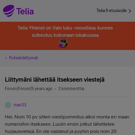
Telia.fi etusivulle
Telia Yhteisö on Vain luku -moodissa, kunnes
sulkeutuu kokonaan lokakuussa
Puhelinliittymät
Liittymäni lähettää itsekseen viestejä
Forum|Forum|5 years ago
2 kommenttia
inan33
I
Hei. Noin 10 pv sitten viestipommitus alkoi monta eri maan
numeroihin itsekseen. Luulin ensin jotkut lähettelee
huijausvietejä. En ole vastanut ja pyyhin pois noin 20