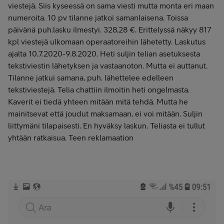
viestejä. Siis kyseessä on sama viesti mutta monta eri maan
numeroita. 10 pv tilanne jatkoi samanlaisena. Toissa
päivänä puh.lasku ilmestyi. 328,28 €. Erittelyssä näkyy 817
kpl viestejä ulkomaan operaatoreihin lähetetty. Laskutus
ajalta 10.7.2020-9.8.2020. Heti suljin telian asetuksesta
tekstiviestin lähetyksen ja vastaanoton. Mutta ei auttanut.
Tilanne jatkui samana, puh. lähettelee edelleen
tekstiviestejä. Telia chattiin ilmoitin heti ongelmasta.
Kaverit ei tiedä yhteen mitään mitä tehdä. Mutta he
mainitsevat että joudut maksamaan, ei voi mitään. Suljin
liittymäni tilapaisesti. En hyväksy laskun. Teliasta ei tullut
yhtään ratkaisua. Teen reklamaation