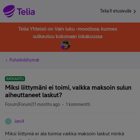
Telia.fi etusivulle
Telia Yhteisö on Vain luku -moodissa, kunnes
sulkeutuu kokonaan lokakuussa
Puhelinliittymät
RATKAISTU
Miksi liittymäni ei toimi, vaikka maksoin sulun
aiheuttaneet laskut?
Forum|Forum|11 months ago
1 kommentti
Jani4
J
Miksi liittymä ei ala toimia vaikka maksoin laskut minkä