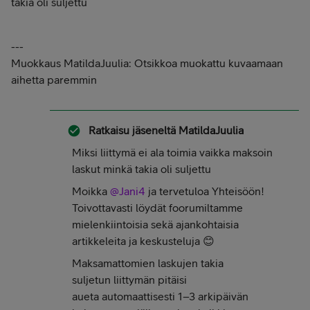
takia oli suljettu
---
Muokkaus MatildaJuulia: Otsikkoa muokattu kuvaamaan
aihetta paremmin
Ratkaisu jäseneltä
MatildaJuulia
Miksi liittymä ei ala toimia vaikka maksoin
laskut minkä takia oli suljettu
Moikka ​
@Jani4
ja tervetuloa Yhteisöön!
Toivottavasti löydät foorumiltamme
mielenkiintoisia sekä ajankohtaisia
artikkeleita ja keskusteluja 😊
Maksamattomien laskujen takia
suljetun liittymän pitäisi
aueta automaattisesti 1–3 arkipäivän