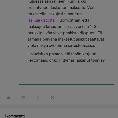
kuluessa sen jälkeen, kun kaikki
erääntyneet laskut on maksettu. Voit
tarkastella laskujesi tilannetta
laskuarkistosta
. Huomioithan, että
maksujen kirjautumisessa voi olla 1–3
pankkipäivän viive pankista riippuen. Eli
samana päivänä maksetut laskut saattavat
vielä näkyä avoimena järjestelmässä.
Haluaisitko palata vielä tähän ketjuun
kertomaan, onko liittymäsi alkanut toimia?
1 kommentti