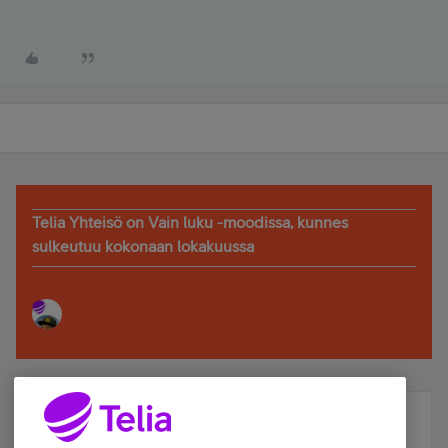
Telia Yhteisö on Vain luku -moodissa, kunnes
sulkeutuu kokonaan lokakuussa
Älä jää paitsi – osallistu ja voita!