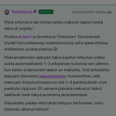
MatildaJuulia
RATKAISU
Forum|Forum|11 months ago
Miksi liittymä ei ala toimia vaikka maksoin laskut minkä
takia oli suljettu
Moikka ​
@Jani4
ja tervetuloa Yhteisöön! Toivottavasti
löydät foorumiltamme mielenkiintoisia sekä ajankohtaisia
artikkeleita ja keskusteluja 😊
Maksamattomien laskujen takia suljetun liittymän pitäisi
aueta automaattisesti 1–3 arkipäivän kuluessa sen jälkeen,
kun kaikki erääntyneet laskut on maksettu. Voit tarkastella
laskujesi tilannetta
laskuarkistosta
. Huomioithan, että
maksujen kirjautumisessa voi olla 1–3 pankkipäivän viive
pankista riippuen. Eli samana päivänä maksetut laskut
saattavat vielä näkyä avoimena järjestelmässä.
Haluaisitko palata vielä tähän ketjuun kertomaan, onko
liittymäsi alkanut toimia?