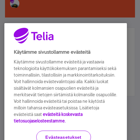
Älä jää paitsi – osallistu ja voita!
Tilaa Telian uutiskirje ja olet mukana arvonnassa.
Käytämme sivustollamme evästeitä
Samalla saat parhaat asiakasedut suoraan
Käytämme sivustollamme evästeitä ja vastaavia
sähköpostiisi.
teknologioita käyttökokemuksen parantamiseksi sekä
toiminnallisiin, tilastollisiin ja markkinointitarkoituksiin.
Voit hallinnoida evästevalintojasi alla. Kaikki luokat
Tilaa nyt
sisältävät kolmansien osapuolien evästeitä ja
merkitsevät tietojen siirtämistä kolmansille osapuolille.
Voit hallinnoida evästeitä tai poistaa ne käytöstä
milloin tahansa evästeasetuksissa. Lisätietoja
evästeistä saat
evästeitä koskevasta
tietosuojaselosteestamme.
Käyttöehdot
Accessibility statement
Evästeasetukset