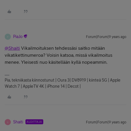
PiaJo
Forum|Forum|9 years ago
P
@Shaiti
Vikailmoituksen tehdessäsi saitko mitään
vikatikettinumeroa? Voisin katsoa, missä vikailmoitus
menee. Yleisesti nuo käsitellään kyllä nopeammin.
Pia, tekniikasta kiinnostunut | Oura 3| DV8919 | kiinteä 5G | Apple
Watch 7 | AppleTV 4K | iPhone 14 | Decot |
Shaiti
ALOITTAJA
Forum|Forum|9 years ago
S