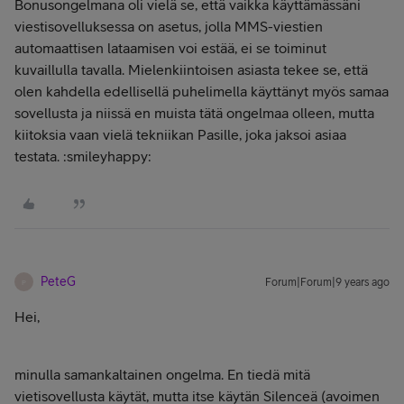
Bonusongelmana oli vielä se, että vaikka käyttämässäni
viestisovelluksessa on asetus, jolla MMS-viestien
automaattisen lataamisen voi estää, ei se toiminut
kuvaillulla tavalla. Mielenkiintoisen asiasta tekee se, että
olen kahdella edellisellä puhelimella käyttänyt myös samaa
sovellusta ja niissä en muista tätä ongelmaa olleen, mutta
kiitoksia vaan vielä tekniikan Pasille, joka jaksoi asiaa
testata. :smileyhappy:
PeteG
Forum|Forum|9 years ago
P
Hei,
minulla samankaltainen ongelma. En tiedä mitä
vietisovellusta käytät, mutta itse käytän Silenceä (avoimen