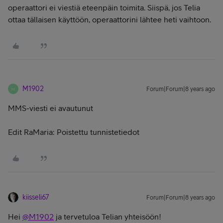
operaattori ei viestiä eteenpäin toimita. Siispä, jos Telia
ottaa tällaisen käyttöön, operaattorini lähtee heti vaihtoon.
M1902
Forum|Forum|8 years ago
M
MMS-viesti ei avautunut
Edit RaMaria: Poistettu tunnistetiedot
kiisseli67
Forum|Forum|8 years ago
Hei
@M1902
ja tervetuloa Telian yhteisöön!