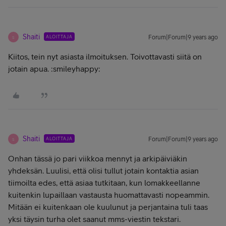
Shaiti
ALOITTAJA
Forum|Forum|9 years ago
S
Kiitos, tein nyt asiasta ilmoituksen. Toivottavasti siitä on
jotain apua. :smileyhappy:
Shaiti
ALOITTAJA
Forum|Forum|9 years ago
S
Onhan tässä jo pari viikkoa mennyt ja arkipäiviäkin
yhdeksän. Luulisi, että olisi tullut jotain kontaktia asian
tiimoilta edes, että asiaa tutkitaan, kun lomakkeellanne
kuitenkin lupaillaan vastausta huomattavasti nopeammin.
Mitään ei kuitenkaan ole kuulunut ja perjantaina tuli taas
yksi täysin turha olet saanut mms-viestin tekstari.