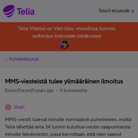
Telia.fi etusivulle
Telia Yhteisö on Vain luku -moodissa, kunnes
sulkeutuu kokonaan lokakuussa
Puhelinliittymät
MMS-viesteistä tulee ylimääräinen ilmoitus
Forum|Forum|9 years ago
11 kommenttia
Shaiti
S
MMS-viestit tulevat minulle normaalisti puhelimeen, mutta
Telia lähettää aina 24 tunnin kuluttua viestin saapumisesta
minulle tekstiviestin, jossa kerrottaan, että olen saanut