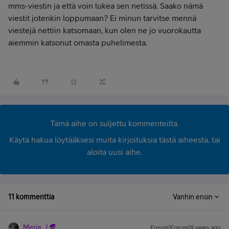
mms-viestin ja että voin lukea sen netissä. Saako nämä
viestit jotenkin loppumaan? Ei minun tarvitse mennä
viestejä nettiin katsomaan, kun olen ne jo vuorokautta
aiemmin katsonut omasta puhelimesta.
Tämä aihe on suljettu kommenteilta.
Käytä hakua löytääksesi muita kirjoituksia tästä aiheesta, tai
aloita uusi aihe.
11 kommenttia
Vanhin ensin
Merja_J
Forum|Forum|9 years ago