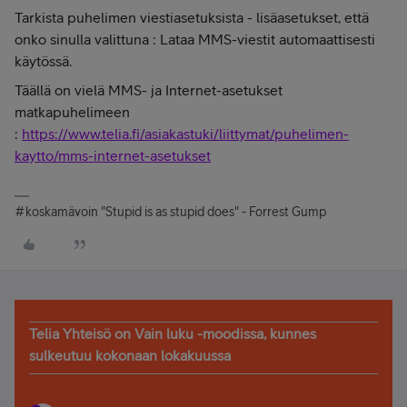
Tarkista puhelimen viestiasetuksista - lisäasetukset, että
onko sinulla valittuna : Lataa MMS-viestit automaattisesti
käytössä.
Täällä on vielä MMS- ja Internet-asetukset
matkapuhelimeen
:
https://www.telia.fi/asiakastuki/liittymat/puhelimen-
kaytto/mms-internet-asetukset
#koskamävoin "Stupid is as stupid does" - Forrest Gump
Telia Yhteisö on Vain luku -moodissa, kunnes
sulkeutuu kokonaan lokakuussa