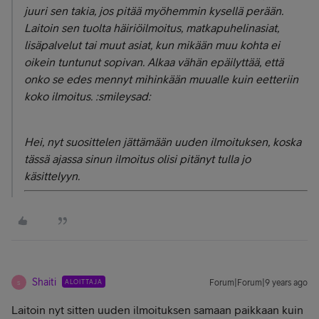
juuri sen takia, jos pitää myöhemmin kysellä perään.
Laitoin sen tuolta häiriöilmoitus, matkapuhelinasiat,
lisäpalvelut tai muut asiat, kun mikään muu kohta ei
oikein tuntunut sopivan. Alkaa vähän epäilyttää, että
onko se edes mennyt mihinkään muualle kuin eetteriin
koko ilmoitus. :smileysad:
Hei, nyt suosittelen jättämään uuden ilmoituksen, koska
tässä ajassa sinun ilmoitus olisi pitänyt tulla jo
käsittelyyn.
Shaiti
ALOITTAJA
Forum|Forum|9 years ago
S
Laitoin nyt sitten uuden ilmoituksen samaan paikkaan kuin