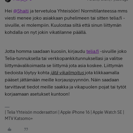
Hei
@Shaiti
ja tervetuloa Yhteisöön! Normitilanteessa mms
viesti menee joko asiakkaan puhelimeen tai sitten telia.fi -
sivuille, ei molempiin. Kuulostaa siltä että sinun liittymän
kohdalla on nyt jokin vikatilanne päällä.
Jotta homma saadaan kuosiin, kirjaudu
telia.fi
-sivuille joko
Telia-tunnuksella tai verkkopankkitunnuksellasi ja valitse
liittymävalikoimasta se liittymä jota asia koskee. Liittymän
tiedoista löytyy kohta
jätä vikailmoitus
jota klikkaamalla
pääset jättämään meille korjauspyynnön. Näin saadaan
tarvittavat tiedot meille saakka ja vikapuolen pojat tai tytöt
korjaamaan asetukset kuntoon!
| Telia Yhteisön moderaattori | Apple iPhone 16 | Apple Watch SE |
MTV Katsomo+