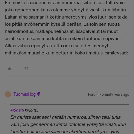
En muista saaneeni mitään numeroa, siihen taisi tulla vain
joku geneerinen kiitos otamme yhteyttä viesti, kun lähetin.
Laitan aina saamani tikettinumerot yms. ylös juuri sen takia,
jos pitää myöhemmin kysellä perään. Laitoin sen tuolta
häiriöilmoitus, matkapuhelinasiat, lisäpalvelut tai muut
asiat, kun mikään muu kohta ei oikein tuntunut sopivan.
Alkaa vähän epäilyttää, että onko se edes mennyt
mihinkään muualle kuin eetteriin koko ilmoitus. :smileysad:
TuomasHog
Forum|Forum|9 years ago
T
@Shaiti
kirjoitti:
En muista saaneeni mitään numeroa, siihen taisi tulla
vain joku geneerinen kiitos otamme yhteyttä viesti, kun
lähetin. Laitan aina saamani tikettinumerot yms. ylös