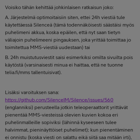
Voisiko tähän kehittää johkinlaisen ratkaisun joko:
A. Järjestelmä optimoitaisiin siten, ettei 24h viestiä tule
käytettäessä Silenceä (tämä todennäköisesti säästäisi myös
puhelimeni akkua, koska epäilen, että nyt saan tietyn
väliajoin puhelimeeni pingauksen, joka yrittää toimittaa jo
toimitettua MMS-viestiä uudestaan) tai
B. 24h muistutusviestit saisi esimerkiksi omilta sivuilta pois
käytöstä (varsinaisesti minua ei haittaa, että ne tuonne
telia.fi/mms tallentuisivat).
Lisäksi varoituksen sana:
https://github.com/SilenceIM/Silence/issues/560
(englanniksi) perusteella jotkin teleoperaattorit yrittävät
pienentää MMS-viesteissä olevien kuvien kokoa eri
puhelinmalleille sopiviksi (lähinnä kyseeseen tulee
halvimmat, pieninäyttöiset puhelimet); kun pienentäminen
ei onnistu (koska viesti on salattu eikä siitä saa mitään irti),