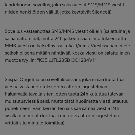
lähdekoodin sovellus, joka salaa viestit SMS/MMS viestit
niiden henkilöiden välillä, jotka käyttävät Silenceä).
Sovellus vastaanottaa SMS/MMS viestit oikein (salattuina ja
salaamattomina), mutta 24h jälkeen saan ilmoituksen, että
MMS-viesti on katseltavissa telia.fi/mms. Viestissähän ei ole
selkokielisenä mitään nähtävää, koska viesti on salattu ja on
muotoa tyyliin: "K35ILJTL235B13O1234V1".
Siispä. Ongelma on sovelluksessani, joka ei saa kuitattua
viestiä vastaanotetuksi operaattorin järjestelmän
haluamalla tavalla siten, etten tuota 24h kuluttua tulevaa
muistutusviestiä saisi, mutta tästä huolimatta viesti latautuu
puhelimeeni vain kerran (en siis saa samaa viestiä 24h
sisällä niin monta kertaa, kuin operaattorin järjestelmä
yrittää sitä minulle toimittaa).