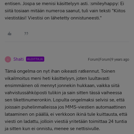
entisen. Jospa se menisi käsittelyyn asti. :smileyhappy: Ei
siitä tosiaan mitään numeroa saanut, tuli vain teksti "Kiitos
viestistäsi! Viestisi on lähetetty onnistuneesti."
Shaiti
ALOITTAJA
Forum|Forum|9 years ago
S
Tämä ongelma on nyt ihan oikeasti ratkennut. Toinen
vikailmoitus meni heti käsittelyyn, joten luultavasti
ensimmäinen oli mennyt jonnekin hukkaan, vaikka siitä
vahvistussähköposti tulikin ja sain sitten tässä vaiheessa
sen tikettinumeronkin. Lopulta ongelmaksi selvisi se, että
joissain puhelinmalleissa jos MMS-viestien automaattinen
lataaminen on päällä, ei verkkoon ikinä tule kuittausta, että
viesti on ladattu, jolloin viestiä yritetään toimittaa 24 tuntia
ja sitten kun ei onnistu, menee se nettisivulle.