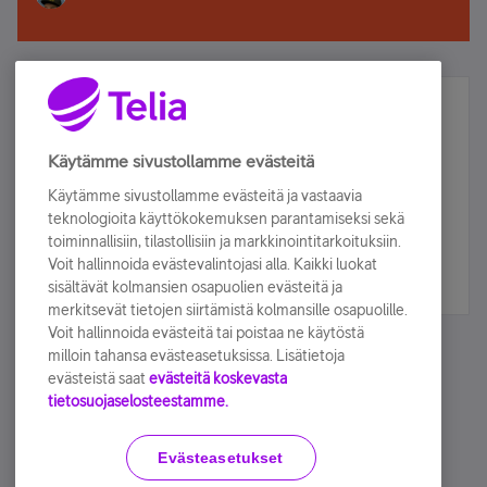
Älä jää paitsi – osallistu ja voita!
Tilaa Telian uutiskirje ja olet mukana arvonnassa.
Käytämme sivustollamme evästeitä
Samalla saat parhaat asiakasedut suoraan
Käytämme sivustollamme evästeitä ja vastaavia
sähköpostiisi.
teknologioita käyttökokemuksen parantamiseksi sekä
toiminnallisiin, tilastollisiin ja markkinointitarkoituksiin.
Voit hallinnoida evästevalintojasi alla. Kaikki luokat
Tilaa nyt
sisältävät kolmansien osapuolien evästeitä ja
merkitsevät tietojen siirtämistä kolmansille osapuolille.
Voit hallinnoida evästeitä tai poistaa ne käytöstä
milloin tahansa evästeasetuksissa. Lisätietoja
evästeistä saat
evästeitä koskevasta
tietosuojaselosteestamme.
Käyttöehdot
Accessibility statement
Evästeasetukset