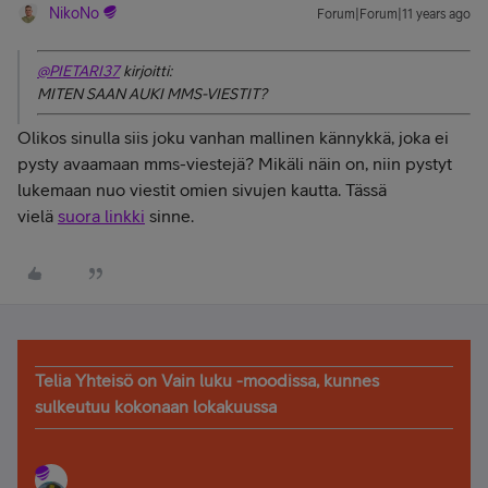
NikoNo
Forum|Forum|11 years ago
@PIETARI37
kirjoitti:
MITEN SAAN AUKI MMS-VIESTIT?
Olikos sinulla siis joku vanhan mallinen kännykkä, joka ei
pysty avaamaan mms-viestejä? Mikäli näin on, niin pystyt
lukemaan nuo viestit omien sivujen kautta. Tässä
vielä
suora linkki
sinne.
Telia Yhteisö on Vain luku -moodissa, kunnes
sulkeutuu kokonaan lokakuussa