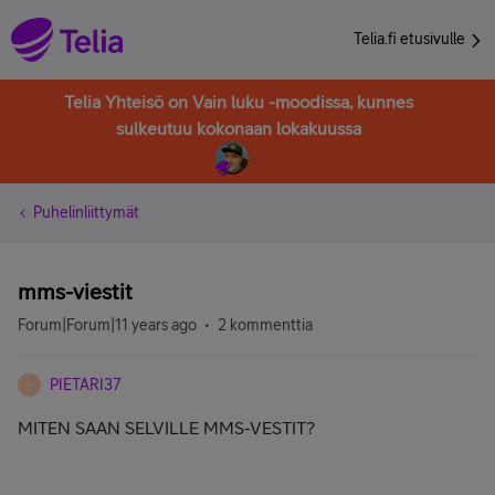
Telia.fi etusivulle
Telia Yhteisö on Vain luku -moodissa, kunnes
sulkeutuu kokonaan lokakuussa
Puhelinliittymät
mms-viestit
Forum|Forum|11 years ago
2 kommenttia
PIETARI37
P
MITEN SAAN SELVILLE MMS-VESTIT?