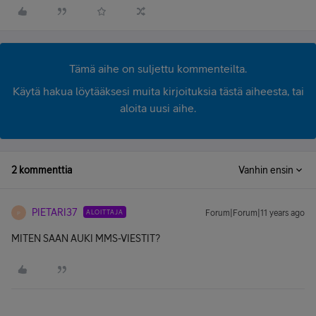
Tämä aihe on suljettu kommenteilta.
Käytä hakua löytääksesi muita kirjoituksia tästä aiheesta, tai
aloita uusi aihe.
2 kommenttia
Vanhin ensin
PIETARI37
ALOITTAJA
Forum|Forum|11 years ago
P
MITEN SAAN AUKI MMS-VIESTIT?