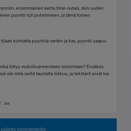
yynnön, ensimmäinen kerta time-outasi, tein uuden
inen pyyntö tuli puhelimeen, ja tämä toinen
tilaan kolmatta pyyntöä varten ja kas, pyyntö saapui
ikä liittyy mobiilivarmenteen toimintaan? Eivätkös
ä ole mitä siellä taustalla liikkuu, ja tekstarit eivät kai
Jaa
suljettu kommenteilta.