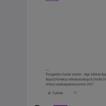
Pongasitko hyvän viestin --&gt; klikkaa &
&quot;Hyväksy ratkaisuksi&quot;Omilla Sivuil
yhteys asiakaspalveluumme 24/7
Tykkää