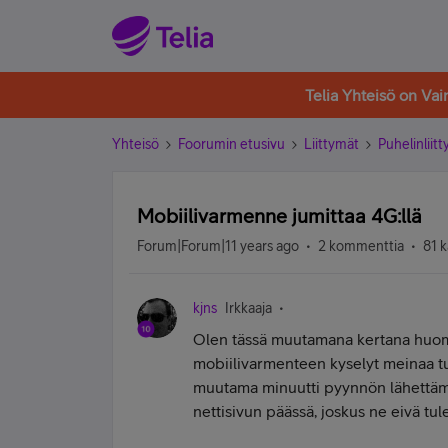
Telia Yhteisö on Va
Yhteisö
Foorumin etusivu
Liittymät
Puhelinliit
Mobiilivarmenne jumittaa 4G:llä
Forum|Forum|11 years ago
2 kommenttia
81 k
kjns
Irkkaaja
Olen tässä muutamana kertana huoma
mobiilivarmenteen kyselyt meinaa tul
muutama minuutti pyynnön lähettämi
nettisivun päässä, joskus ne eivä tul