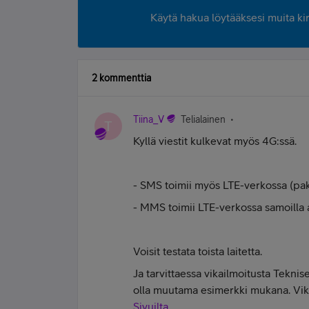
Käytä hakua löytääksesi muita kirjo
2 kommenttia
Tiina_V
Telialainen
T
Kyllä viestit kulkevat myös 4G:ssä.
- SMS toimii myös LTE-verkossa (paket
- MMS toimii LTE-verkossa samoilla a
Voisit testata toista laitetta.
Ja tarvittaessa vikailmoitusta Tekni
olla muutama esimerkki mukana. Vi
Sivuilta.