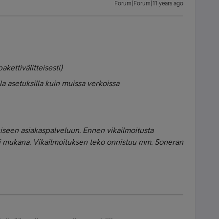
Forum|Forum|11 years ago
kettivälitteisesti)
a asetuksilla kuin muissa verkoissa
kniseen asiakaspalveluun. Ennen vikailmoitusta
i mukana. Vikailmoituksen teko onnistuu mm. Soneran