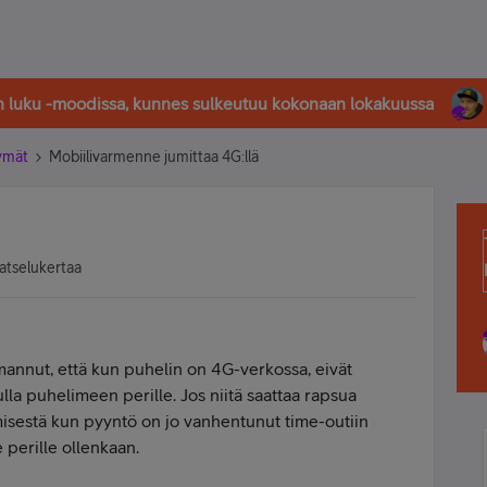
in luku -moodissa, kunnes sulkeutuu kokonaan lokakuussa
tymät
Mobiilivarmenne jumittaa 4G:llä
atselukertaa
nnut, että kun puhelin on 4G-verkossa, eivät
la puhelimeen perille. Jos niitä saattaa rapsua
sestä kun pyyntö on jo vanhentunut time-outiin
e perille ollenkaan.