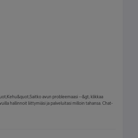
quot;Kehu&quot;Saitko avun probleemaasi --&gt; klikkaa
la hallinnoit liittymiäsi ja palveluitasi milloin tahansa. Chat-