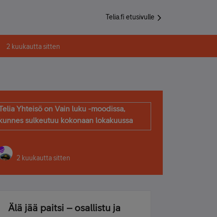
Telia.fi etusivulle
2 kuukautta sitten
Telia Yhteisö on Vain luku -moodissa,
kunnes sulkeutuu kokonaan lokakuussa
2 kuukautta sitten
Älä jää paitsi – osallistu ja