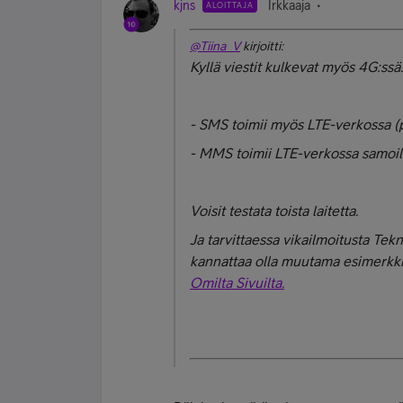
kjns
Irkkaaja
ALOITTAJA
@Tiina_V
kirjoitti:
Kyllä viestit kulkevat myös 4G:ssä.
- SMS toimii myös LTE-verkossa (pa
- MMS toimii LTE-verkossa samoill
Voisit testata toista laitetta.
Ja tarvittaessa vikailmoitusta Te
kannattaa olla muutama esimerkk
Omilta Sivuilta.