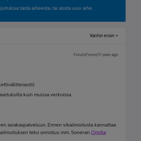
ituksia tästä aiheesta, tai aloita uusi aihe.
Vanhin ensin
Forum|Forum|11 years ago
tivälitteisesti)
setuksilla kuin muissa verkoissa
seen asiakaspalveluun. Ennen vikailmoitusta kannattaa
kailmoituksen teko onnistuu mm. Soneran
Omilta