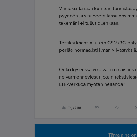
Viimeksi tänään kun tein tunnistusp
pyynnön ja sitä odotellessa ensimmä
tekemäni ei tullut ollenkaan.
Testiksi käänsin luurin GSM/3G-only 
perille normaalisti ilman viivästyksiä.
Onko kyseessä vika vai ominaisuus m
ne varmenneviestit jotain tekstiviestej
LTE-verkkoa myöten heilahda?
Tykkää
Tämä aihe on 