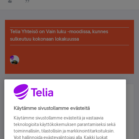
Telia Yhteisö on Vain luku -moodissa, kunnes
sulkeutuu kokonaan lokakuussa
Älä jää paitsi – osallistu ja voita!
Tilaa Telian uutiskirje ja olet mukana arvonnassa.
Käytämme sivustollamme evästeitä
Samalla saat parhaat asiakasedut suoraan
Käytämme sivustollamme evästeitä ja vastaavia
sähköpostiisi.
teknologioita käyttökokemuksen parantamiseksi sekä
toiminnallisiin, tilastollisiin ja markkinointitarkoituksiin.
Voit hallinnoida evästevalintojasi alla. Kaikki luokat
Tilaa nyt