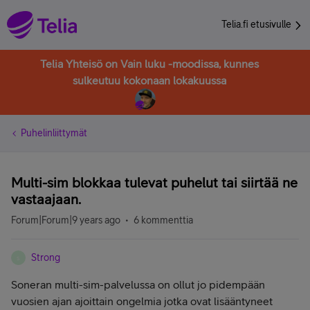
Telia.fi etusivulle
Telia Yhteisö on Vain luku -moodissa, kunnes
sulkeutuu kokonaan lokakuussa
Puhelinliittymät
Multi-sim blokkaa tulevat puhelut tai siirtää ne
vastaajaan.
Forum|Forum|9 years ago
6 kommenttia
Strong
S
Soneran multi-sim-palvelussa on ollut jo pidempään
vuosien ajan ajoittain ongelmia jotka ovat lisääntyneet