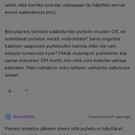
selite, että menikö suoraan vastaajaan tai hälyttikö kerran
ennen katkeamista tms.).
Biscuitprint, toimiiko pääliittymän puhelin muuten OK, eli
soitettavat puhelut, viestit, mobiilidata? Sama ongelma
kaikkien saapuvien puheluiden kanssa, ettei ole vain
tietystä numerosta kyse? Mikäli molempiin puhelimiin käy
saman kokoinen SIM-kortti, niin niitä voisi kokeilla vaihtaa
päikseen. Näin nähtäisiin onko laitteen vaihdolla vaikutusta
asiaan.
Biscuitprint
Forum|Forum|9 years ago
B
Pienen testailun jälkeen ilmeni että puhelu ei hälyttänyt