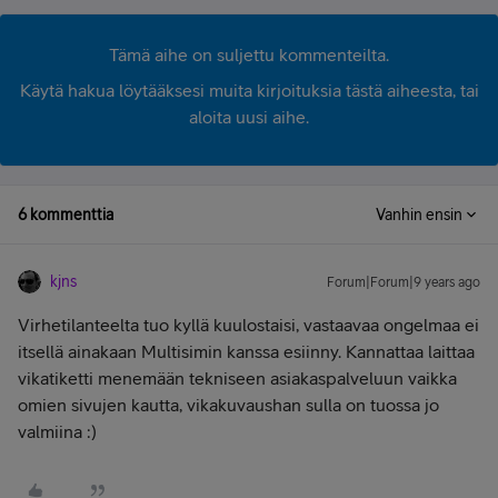
Tämä aihe on suljettu kommenteilta.
Käytä hakua löytääksesi muita kirjoituksia tästä aiheesta, tai
aloita uusi aihe.
6 kommenttia
Vanhin ensin
kjns
Forum|Forum|9 years ago
Virhetilanteelta tuo kyllä kuulostaisi, vastaavaa ongelmaa ei
itsellä ainakaan Multisimin kanssa esiinny. Kannattaa laittaa
vikatiketti menemään tekniseen asiakaspalveluun vaikka
omien sivujen kautta, vikakuvaushan sulla on tuossa jo
valmiina :)