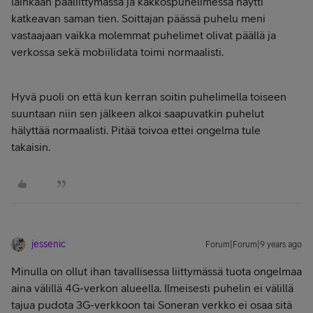
lainkaan pääliittymässä ja kakkospuhelimessa näytti
katkeavan saman tien. Soittajan päässä puhelu meni
vastaajaan vaikka molemmat puhelimet olivat päällä ja
verkossa sekä mobiilidata toimi normaalisti.
Hyvä puoli on että kun kerran soitin puhelimella toiseen
suuntaan niin sen jälkeen alkoi saapuvatkin puhelut
hälyttää normaalisti. Pitää toivoa ettei ongelma tule
takaisin.
jessenic
Forum|Forum|9 years ago
Minulla on ollut ihan tavallisessa liittymässä tuota ongelmaa
aina välillä 4G-verkon alueella. Ilmeisesti puhelin ei välillä
tajua pudota 3G-verkkoon tai Soneran verkko ei osaa sitä