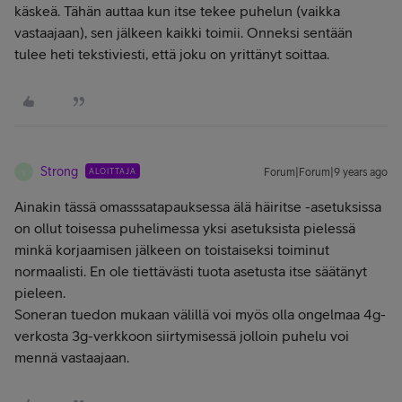
käskeä. Tähän auttaa kun itse tekee puhelun (vaikka
vastaajaan), sen jälkeen kaikki toimii. Onneksi sentään
tulee heti tekstiviesti, että joku on yrittänyt soittaa.
Strong
ALOITTAJA
Forum|Forum|9 years ago
S
Ainakin tässä omasssatapauksessa älä häiritse -asetuksissa
on ollut toisessa puhelimessa yksi asetuksista pielessä
minkä korjaamisen jälkeen on toistaiseksi toiminut
normaalisti. En ole tiettävästi tuota asetusta itse säätänyt
pieleen.
Soneran tuedon mukaan välillä voi myös olla ongelmaa 4g-
verkosta 3g-verkkoon siirtymisessä jolloin puhelu voi
mennä vastaajaan.