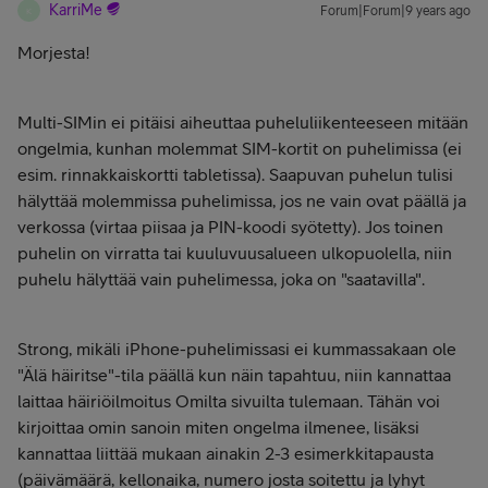
KarriMe
Forum|Forum|9 years ago
K
Morjesta!
Multi-SIMin ei pitäisi aiheuttaa puheluliikenteeseen mitään
ongelmia, kunhan molemmat SIM-kortit on puhelimissa (ei
esim. rinnakkaiskortti tabletissa). Saapuvan puhelun tulisi
hälyttää molemmissa puhelimissa, jos ne vain ovat päällä ja
verkossa (virtaa piisaa ja PIN-koodi syötetty). Jos toinen
puhelin on virratta tai kuuluvuusalueen ulkopuolella, niin
puhelu hälyttää vain puhelimessa, joka on "saatavilla".
Strong, mikäli iPhone-puhelimissasi ei kummassakaan ole
"Älä häiritse"-tila päällä kun näin tapahtuu, niin kannattaa
laittaa häiriöilmoitus Omilta sivuilta tulemaan. Tähän voi
kirjoittaa omin sanoin miten ongelma ilmenee, lisäksi
kannattaa liittää mukaan ainakin 2-3 esimerkkitapausta
(päivämäärä, kellonaika, numero josta soitettu ja lyhyt