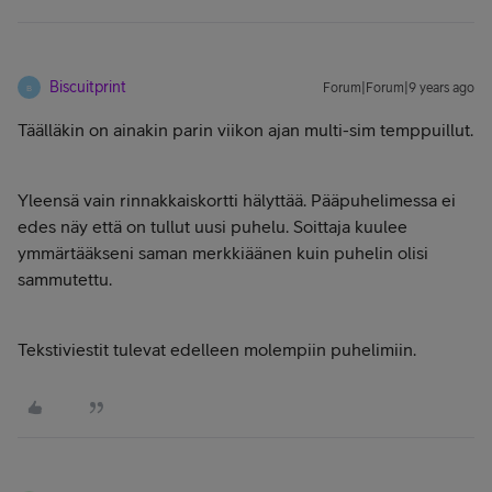
Biscuitprint
Forum|Forum|9 years ago
B
Täälläkin on ainakin parin viikon ajan multi-sim temppuillut.
Yleensä vain rinnakkaiskortti hälyttää. Pääpuhelimessa ei
edes näy että on tullut uusi puhelu. Soittaja kuulee
ymmärtääkseni saman merkkiäänen kuin puhelin olisi
sammutettu.
Tekstiviestit tulevat edelleen molempiin puhelimiin.