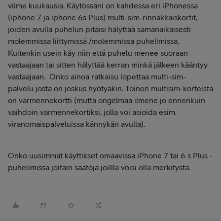
viime kuukausia. Käytössäni on kahdessa eri iPhonessa
(iphone 7 ja iphone 6s Plus) multi-sim-rinnakkaiskortit,
joiden avulla puhelun pitäisi hälyttää samanaikaisesti
molemmissa liittymissä /molemmissa puhelimissa.
Kuitenkin usein käy niin että puhelu menee suoraan
vastaajaan tai sitten hälyttää kerran minkä jälkeen kääntyy
vastaajaan. Onko ainoa ratkaisu lopettaa multi-sim-
palvelu josta on joskus hyötyäkin. Toinen multisim-korteista
on varmennekortti (mutta ongelmaa ilmene jo ennenkuin
vaihdoin varmennekortiksi, jolla voi asioida esim.
viranomaispalveluissa kännykän avulla).
Onko uusimmat käyttikset omaavissa iPhone 7 tai 6 s Plus -
puhelimissa joitain säätöjä joillla voisi olla merkitystä.