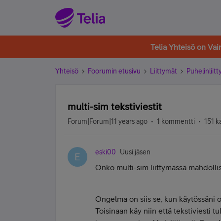
Telia Yhteisö on Va
Yhteisö
Foorumin etusivu
Liittymät
Puhelinliit
multi-sim tekstiviestit
Forum|Forum|11 years ago
1 kommentti
151 k
eski00
Uusi jäsen
E
Onko multi-sim liittymässä mahdollis
Ongelma on siis se, kun käytössäni o
Toisinaan käy niin että tekstiviesti