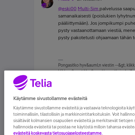
@eski00
Multi-Sim
palvelussa saapu
samanaikaisesti (poislukien lyhytnum
pääliittymään). Jos jompikumpi puheli
pysty vastaanottamaan viestiä, menee 
pysty pakotetusti ohjaamaan tähän t
Pongasitko hyv&auml;n viestin --&gt; kli
klikkaa &quot;Hyv&auml;ksy ratkaisuksi&quot
milloin tahansa. Chat-yhteys asiakaspal
Tykkää
Käytämme sivustollamme evästeitä
Käytämme sivustollamme evästeitä ja vastaavia teknologioita kä
toiminnallisiin, tilastollisiin ja markkinointitarkoituksiin. Voit hallinn
sisältävät kolmansien osapuolien evästeitä ja merkitsevät tietojen si
hallinnoida evästeitä tai poistaa ne käytöstä milloin tahansa eväste
evästeitä koskevasta tietosuojaselosteestamme.