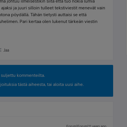
ma johtuu ilmeisestikin siitä että tuo nokia lumia
jaksi ja juuri silloin tulleet tekstiviestit menevät vain
ona pöydällä. Tähän tietysti auttaisi se että
uhelimen. Pari kertaa olen lukenut tärkeän viestin
Jaa
suljettu kommenteilta.
ituksia tästä aiheesta, tai aloita uusi aihe.
Forum|Forum|11 years ago