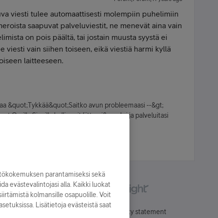
va viesti tulee automaattisesti molempiin puhelimiin
eroista saapuvat palveluviestit, ne menevät aina vain
mista on pois päältä, tai jostain muusta syystä ei
viesti vain siihen toiseen, eikä viestiä harmi kyllä
oiseen laitteeseen.
kkaa &quot;Tykkää&quot;Saitko avun probleemaasi --&gt;
;Omilla Sivuilla hallinnoit liittymi&auml;si ja palveluitasi
veluumme 24/7&nbsp;
yttökokemuksen parantamiseksi sekä
oida evästevalintojasi alla. Kaikki luokat
irtämistä kolmansille osapuolille. Voit
asetuksissa. Lisätietoja evästeistä saat
Käyttöehdot
Accessibility statement