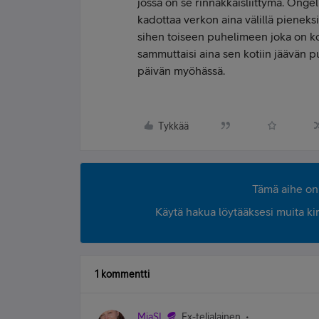
jossa on se rinnakkaisliittymä. Ongel
kadottaa verkon aina välillä pieneksi a
sihen toiseen puhelimeen joka on kot
sammuttaisi aina sen kotiin jäävän p
päivän myöhässä.
Tykkää
Tämä aihe on 
Käytä hakua löytääksesi muita kirjo
1 kommentti
MiaSL
Ex-telialainen