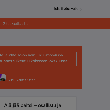
Telia.fi etusivulle
2 kuukautta sitten
Telia Yhteisö on Vain luku -moodissa,
kunnes sulkeutuu kokonaan lokakuussa
2 kuukautta sitten
Älä jää paitsi – osallistu ja