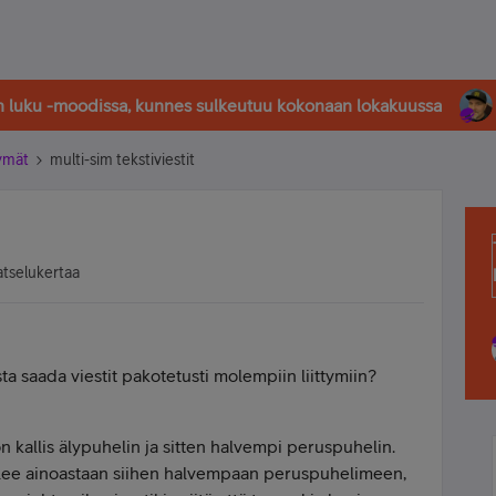
in luku -moodissa, kunnes sulkeutuu kokonaan lokakuussa
tymät
multi-sim tekstiviestit
atselukertaa
ta saada viestit pakotetusti molempiin liittymiin?
n kallis älypuhelin ja sitten halvempi peruspuhelin.
 tulee ainoastaan siihen halvempaan peruspuhelimeen,