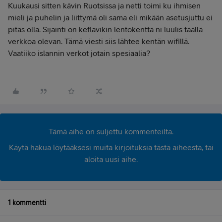
Kuukausi sitten kävin Ruotsissa ja netti toimi ku ihmisen
mieli ja puhelin ja liittymä oli sama eli mikään asetusjuttu ei
pitäs olla. Sijainti on keflavikin lentokenttä ni luulis täällä
verkkoa olevan. Tämä viesti siis lähtee kentän wifillä.
Vaatiiko islannin verkot jotain spesiaalia?
Tämä aihe on suljettu kommenteilta.
Käytä hakua löytääksesi muita kirjoituksia tästä aiheesta, tai
aloita uusi aihe.
1 kommentti