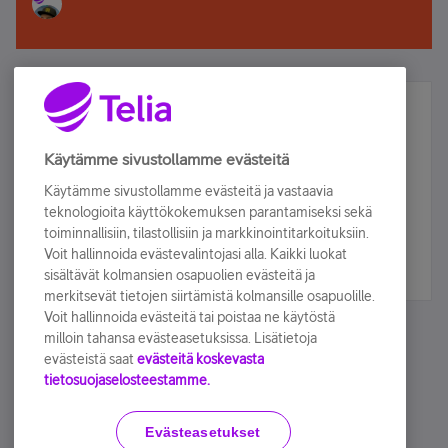
Älä jää paitsi – osallistu ja voita!
Tilaa Telian uutiskirje ja olet mukana arvonnassa.
Käytämme sivustollamme evästeitä
Samalla saat parhaat asiakasedut suoraan
Käytämme sivustollamme evästeitä ja vastaavia
sähköpostiisi.
teknologioita käyttökokemuksen parantamiseksi sekä
toiminnallisiin, tilastollisiin ja markkinointitarkoituksiin.
Voit hallinnoida evästevalintojasi alla. Kaikki luokat
Tilaa nyt
sisältävät kolmansien osapuolien evästeitä ja
merkitsevät tietojen siirtämistä kolmansille osapuolille.
Voit hallinnoida evästeitä tai poistaa ne käytöstä
milloin tahansa evästeasetuksissa. Lisätietoja
evästeistä saat
evästeitä koskevasta
tietosuojaselosteestamme.
Käyttöehdot
Accessibility statement
Evästeasetukset