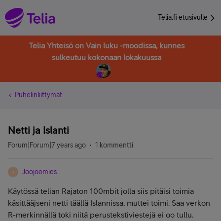
Telia.fi etusivulle
Telia Yhteisö on Vain luku -moodissa, kunnes
sulkeutuu kokonaan lokakuussa
Puhelinliittymät
Netti ja Islanti
Forum|Forum|7 years ago
1 kommentti
Joojoomies
J
Käytössä telian Rajaton 100mbit jolla siis pitäisi toimia
käsittääjseni netti täällä Islannissa, muttei toimi. Saa verkon
R-merkinnällä toki niitä perustekstiviestejä ei oo tullu.