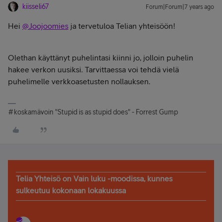
kiisseli67
Forum|Forum|7 years ago
Hei
@Joojoomies
ja tervetuloa Telian yhteisöön!
Olethan käyttänyt puhelintasi kiinni jo, jolloin puhelin
hakee verkon uusiksi. Tarvittaessa voi tehdä vielä
puhelimelle verkkoasetusten nollauksen.
#koskamävoin "Stupid is as stupid does" - Forrest Gump
Telia Yhteisö on Vain luku -moodissa, kunnes
sulkeutuu kokonaan lokakuussa