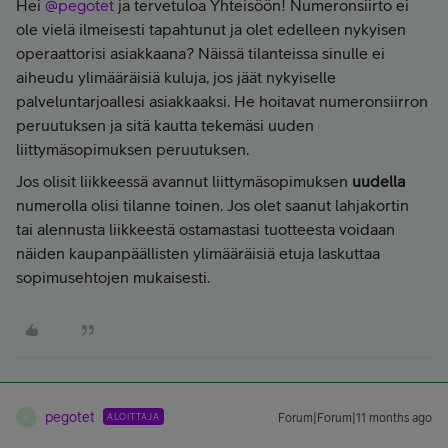
Hei ​
@pegotet
ja tervetuloa Yhteisöön! Numeronsiirto ei
ole vielä ilmeisesti tapahtunut ja olet edelleen nykyisen
operaattorisi asiakkaana? Näissä tilanteissa sinulle ei
aiheudu ylimääräisiä kuluja, jos jäät nykyiselle
palveluntarjoallesi asiakkaaksi. He hoitavat numeronsiirron
peruutuksen ja sitä kautta tekemäsi uuden
liittymäsopimuksen peruutuksen.
Jos olisit liikkeessä avannut liittymäsopimuksen
uudella
numerolla olisi tilanne toinen. Jos olet saanut lahjakortin
tai alennusta liikkeestä ostamastasi tuotteesta voidaan
näiden kaupanpäällisten ylimääräisiä etuja laskuttaa
sopimusehtojen mukaisesti.
pegotet
ALOITTAJA
Forum|Forum|11 months ago
P