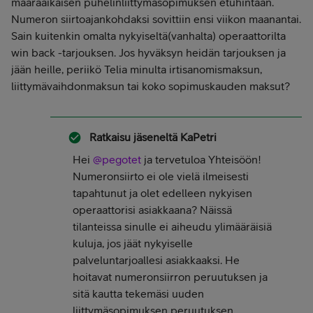
määräaikaisen puhelinliittymäsopimuksen etuhintaan.
Numeron siirtoajankohdaksi sovittiin ensi viikon maanantai.
Sain kuitenkin omalta nykyiseltä(vanhalta) operaattorilta
win back -tarjouksen. Jos hyväksyn heidän tarjouksen ja
jään heille, periikö Telia minulta irtisanomismaksun,
liittymävaihdonmaksun tai koko sopimuskauden maksut?
Ratkaisu jäseneltä
KaPetri
Hei ​
@pegotet
ja tervetuloa Yhteisöön!
Numeronsiirto ei ole vielä ilmeisesti
tapahtunut ja olet edelleen nykyisen
operaattorisi asiakkaana? Näissä
tilanteissa sinulle ei aiheudu ylimääräisiä
kuluja, jos jäät nykyiselle
palveluntarjoallesi asiakkaaksi. He
hoitavat numeronsiirron peruutuksen ja
sitä kautta tekemäsi uuden
liittymäsopimuksen peruutuksen.