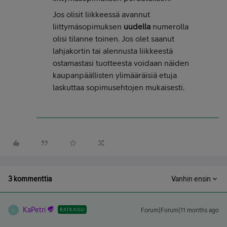
Jos olisit liikkeessä avannut
liittymäsopimuksen
uudella
numerolla
olisi tilanne toinen. Jos olet saanut
lahjakortin tai alennusta liikkeestä
ostamastasi tuotteesta voidaan näiden
kaupanpäällisten ylimääräisiä etuja
laskuttaa sopimusehtojen mukaisesti.
3 kommenttia
Vanhin ensin
KaPetri
RATKAISU
Forum|Forum|11 months ago
K