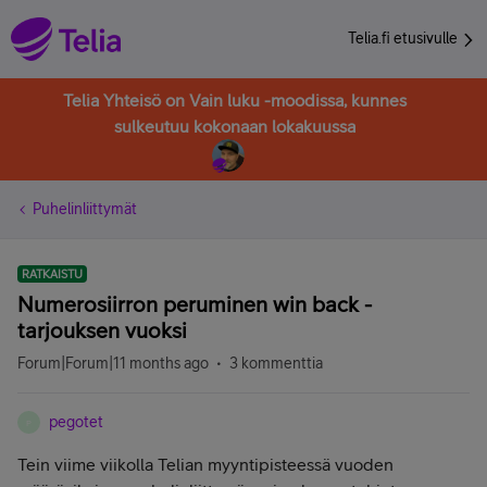
Telia.fi etusivulle
Telia Yhteisö on Vain luku -moodissa, kunnes
sulkeutuu kokonaan lokakuussa
Puhelinliittymät
RATKAISTU
Numerosiirron peruminen win back -
tarjouksen vuoksi
Forum|Forum|11 months ago
3 kommenttia
pegotet
P
Tein viime viikolla Telian myyntipisteessä vuoden