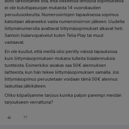
Botti tarkoittanee sitä, että liikkeessä tehdyllä sopimuksella
ei ole kuluttajasuojan mukaista 14 vuorokauden
peruutusoikeutta. Numerosiirtojen tapauksessa sopimus
katsotaan alkaneeksi vasta numeronsiirron jälkeen. Uudella
liittymänumerolla avattavat liittymäsopimukset alkavat heti.
Samoin lisäarvopalvelut kuten Telia Play tai muut
vastaavat.
En ole kuullut, että meillä olisi peritty näissä tapauksissa
kuin liittymäsopimuksen mukana tulleita lisäalennuksia
tuotteista. Esimerkiksi asiakas saa 50€ alennuksen
laitteesta, kun hän tekee liittymäsopimuksen samalla. Jos
liittymäsopimus peruutetaan voidaan tämä 50€ alennus
laskuttaa jälkikäteen.
Oliko kilpailijamme tarjous kuinka paljon parempi meidän
tarjoukseen verrattuna?