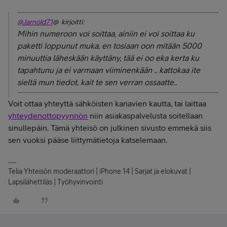
@Jarnold71
@ kirjoitti:
Mihin numeroon voi soittaa, ainiin ei voi soittaa ku
paketti loppunut muka, en tosiaan oon mitään 5000
minuuttia läheskään käyttäny, tää ei oo eka kerta ku
tapahtunu ja ei varmaan viiminenkään .. kattokaa ite
sieltä mun tiedot, kait te sen verran ossaatte..
Voit ottaa yhteyttä sähköisten kanavien kautta, tai laittaa
yhteydenottopyynnön
niin asiakaspalvelusta soitellaan
sinullepäin. Tämä yhteisö on julkinen sivusto emmekä siis
sen vuoksi pääse liittymätietoja katselemaan.
Telia Yhteisön moderaattori | iPhone 14 | Sarjat ja elokuvat |
Lapsilähettiläs | Työhyvinvointi