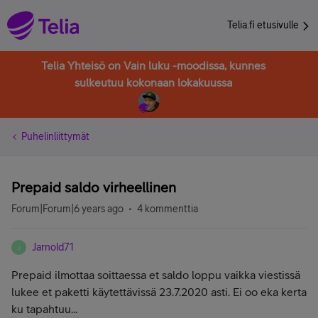
Telia.fi etusivulle
Telia Yhteisö on Vain luku -moodissa, kunnes
sulkeutuu kokonaan lokakuussa
Puhelinliittymät
Prepaid saldo virheellinen
Forum|Forum|6 years ago
4 kommenttia
Jarnold71
J
Prepaid ilmottaa soittaessa et saldo loppu vaikka viestissä
lukee et paketti käytettävissä 23.7.2020 asti. Ei oo eka kerta
ku tapahtuu...