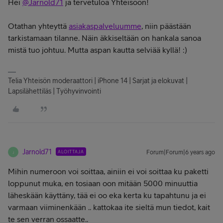
Hei
@Jarnold71
ja tervetuloa Yhteisöön!
Otathan yhteyttä
asiakaspalveluumme
, niin päästään
tarkistamaan tilanne. Näin äkkiseltään on hankala sanoa
mistä tuo johtuu. Mutta aspan kautta selviää kyllä! :)
Telia Yhteisön moderaattori | iPhone 14 | Sarjat ja elokuvat |
Lapsilähettiläs | Työhyvinvointi
Jarnold71
ALOITTAJA
Forum|Forum|6 years ago
J
Mihin numeroon voi soittaa, ainiin ei voi soittaa ku paketti
loppunut muka, en tosiaan oon mitään 5000 minuuttia
läheskään käyttäny, tää ei oo eka kerta ku tapahtunu ja ei
varmaan viiminenkään .. kattokaa ite sieltä mun tiedot, kait
te sen verran ossaatte..