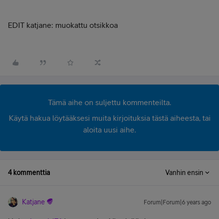
EDIT katjane: muokattu otsikkoa
Tämä aihe on suljettu kommenteilta.
Käytä hakua löytääksesi muita kirjoituksia tästä aiheesta, tai
aloita uusi aihe.
4 kommenttia
Vanhin ensin
Katjane
Forum|Forum|6 years ago