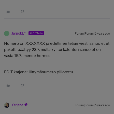
Jarnold71
ALOITTAJA
Forum|Forum|6 years ago
J
Numero on XXXXXXX ja edellinen telian viesti sanoo et et
paketti päättyy 23.7, mulla kyl toi kalenteri sanoo et on
vasta 15.7.. menee hermot
EDIT katjane: liittymänumero piilotettu
Katjane
Forum|Forum|6 years ago