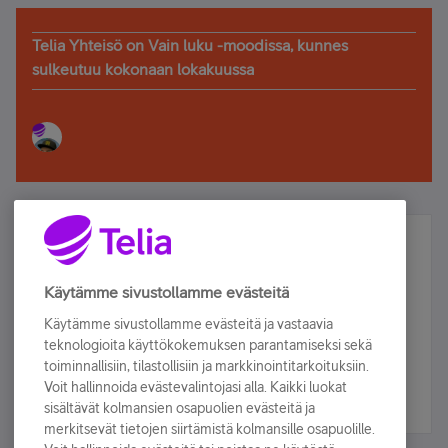
Telia Yhteisö on Vain luku -moodissa, kunnes
sulkeutuu kokonaan lokakuussa
Älä jää paitsi – osallistu ja voita!
Tilaa Telian uutiskirje ja olet mukana arvonnassa.
Käytämme sivustollamme evästeitä
Samalla saat parhaat asiakasedut suoraan
Käytämme sivustollamme evästeitä ja vastaavia
sähköpostiisi.
teknologioita käyttökokemuksen parantamiseksi sekä
toiminnallisiin, tilastollisiin ja markkinointitarkoituksiin.
Voit hallinnoida evästevalintojasi alla. Kaikki luokat
Tilaa nyt
sisältävät kolmansien osapuolien evästeitä ja
merkitsevät tietojen siirtämistä kolmansille osapuolille.