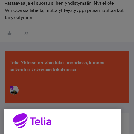
vastaavaa ja ei suostu siihen yhdistymään. Nyt ei ole
Windowsia lähellä, mutta yhteystyyppi pitää muuttaa koti
tai yksityinen
Telia Yhteisö on Vain luku -moodissa, kunnes
sulkeutuu kokonaan lokakuussa
Älä jää paitsi – osallistu ja voita!