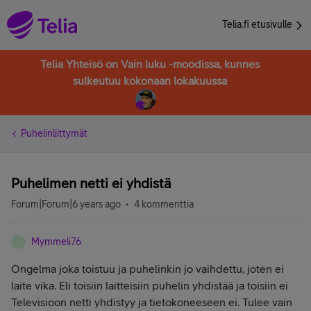
Telia.fi etusivulle
Telia Yhteisö on Vain luku -moodissa, kunnes
sulkeutuu kokonaan lokakuussa
Puhelinliittymät
Puhelimen netti ei yhdistä
Forum|Forum|6 years ago
4 kommenttia
Mymmeli76
M
Ongelma joka toistuu ja puhelinkin jo vaihdettu, joten ei
laite vika. Eli toisiin laitteisiin puhelin yhdistää ja toisiin ei
Televisioon netti yhdistyy ja tietokoneeseen ei. Tulee vain