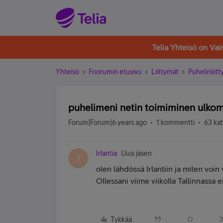
Telia Yhteisö on Va
Yhteisö
Foorumin etusivu
Liittymät
Puhelinliit
puhelimeni netin toimiminen ulkom
Forum|Forum|6 years ago
1 kommentti
63 ka
Irlantia
Uusi jäsen
I
olen lähdössä Irlantiin ja miten voin
Ollessani viime viikolla Tallinnassa e
Tykkää