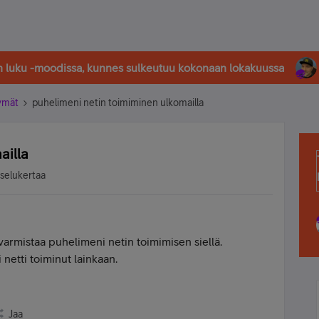
in luku -moodissa, kunnes sulkeutuu kokonaan lokakuussa
tymät
puhelimeni netin toimiminen ulkomailla
ailla
tselukertaa
 varmistaa puhelimeni netin toimimisen siellä.
i netti toiminut lainkaan.
Jaa