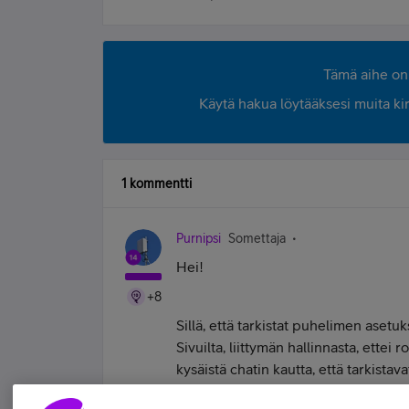
Tämä aihe on 
Käytä hakua löytääksesi muita kirjo
1 kommentti
Purnipsi
Somettaja
Hei!
+8
Sillä, että tarkistat puhelimen asetu
Sivuilta, liittymän hallinnasta, ettei
kysäistä chatin kautta, että tarkistava
mennyt pieleen.