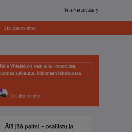
Telia.fi etusivulle
2 kuukautta sitten
Telia Yhteisö on Vain luku -moodissa,
kunnes sulkeutuu kokonaan lokakuussa
2 kuukautta sitten
Älä jää paitsi – osallistu ja