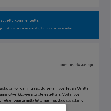
suljettu kommenteilta.
ituksia tästä aiheesta, tai aloita uusi aihe.
Forum|Forum|6 years ago
ksista, onko roaming sallittu sekä myös Telian Omilta
 roaming/verkkovierailu ole estettynä. Voit myös
t Telian päästä miltä liittymäsi näyttää, jos jokin on