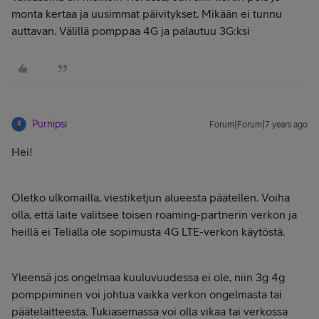
monta kertaa ja uusimmat päivitykset. Mikään ei tunnu
auttavan. Välillä pomppaa 4G ja palautuu 3G:ksi
Purnipsi
Forum|Forum|7 years ago
Hei!
Oletko ulkomailla, viestiketjun alueesta päätellen. Voiha
olla, että laite valitsee toisen roaming-partnerin verkon ja
heillä ei Telialla ole sopimusta 4G LTE-verkon käytöstä.
Yleensä jos ongelmaa kuuluvuudessa ei ole, niin 3g 4g
pomppiminen voi johtua vaikka verkon ongelmasta tai
päätelaitteesta. Tukiasemassa voi olla vikaa tai verkossa