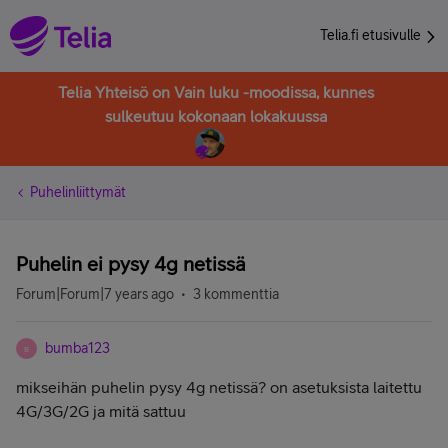
Telia.fi etusivulle
Telia Yhteisö on Vain luku -moodissa, kunnes
sulkeutuu kokonaan lokakuussa
Puhelinliittymät
Puhelin ei pysy 4g netissä
Forum|Forum|7 years ago
3 kommenttia
bumba123
B
mikseihän puhelin pysy 4g netissä? on asetuksista laitettu
4G/3G/2G ja mitä sattuu