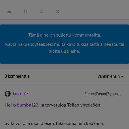
Tämä aihe on suljettu kommenteilta.
Käytä hakua löytääksesi muita kirjoituksia tästä aiheesta, tai
aloita uusi aihe.
3 kommenttia
Vanhin ensin
kiisseli67
Forum|Forum|7 years ago
Hei
@bumba123
ja tervetuloa Telian yhteisöön!
Syitä voi olla useita esim. tukiasema niin kaukana,