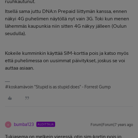
ruuhkautunut.
Itsellä sama juttu DNA:n Prepaid liittymän kanssa, ennen
näkyi 4G puhelimen näytöllä nyt vain 3G. Toki kun menen
lähemmäs kaupunkia niin sitten 4G näkyy jälleen (Oulun
seudulla).
Kokeile kumminkin käyttää SIM-korttia pois ja katso myös
että puhelimessa on uusimmat päivitykset, joskus se voi
auttaa asiaan.
#koskamävoin "Stupid is as stupid does" - Forrest Gump
bumba123
ALOITTAJA
Forum|Forum|7 years ago
B
Tukiasema on melkein vieressä, otin sim-kortin pois jo