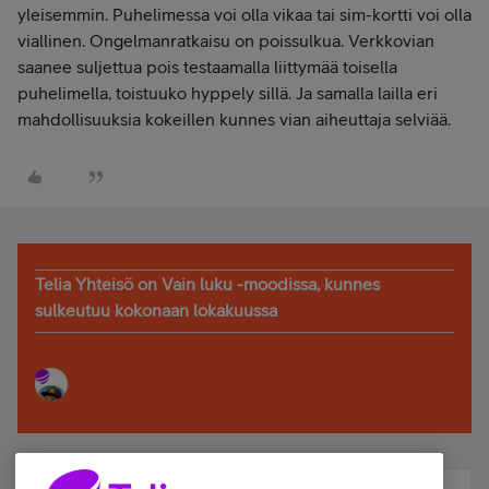
yleisemmin. Puhelimessa voi olla vikaa tai sim-kortti voi olla
viallinen. Ongelmanratkaisu on poissulkua. Verkkovian
saanee suljettua pois testaamalla liittymää toisella
puhelimella, toistuuko hyppely sillä. Ja samalla lailla eri
mahdollisuuksia kokeillen kunnes vian aiheuttaja selviää.
Telia Yhteisö on Vain luku -moodissa, kunnes
sulkeutuu kokonaan lokakuussa