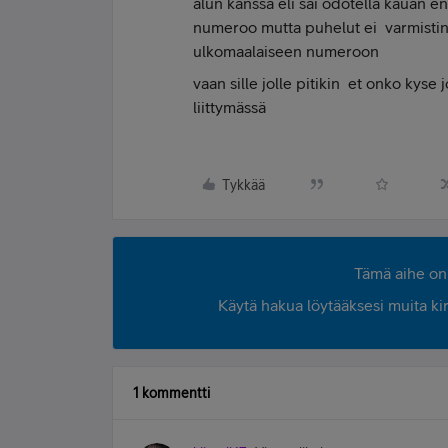
alun kanssa eli sai odotella kauan en
numeroo mutta puhelut ei varmistin e
ulkomaalaiseen numeroon
vaan sille jolle pitikin et onko kyse
liittymässä
Tykkää
Tämä aihe on 
Käytä hakua löytääksesi muita kirjo
1 kommentti