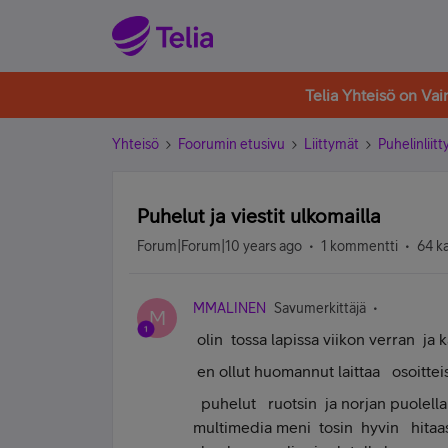
Telia Yhteisö on Va
Yhteisö
Foorumin etusivu
Liittymät
Puhelinliit
Puhelut ja viestit ulkomailla
Forum|Forum|10 years ago
1 kommentti
64 k
MMALINEN
Savumerkittäjä
M
olin tossa lapissa viikon verran ja k
en ollut huomannut laittaa osoitte
puhelut ruotsin ja norjan puolella e
multimedia meni tosin hyvin hitaast