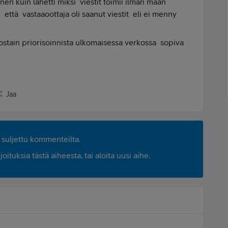
nen kuin lähetti miksi viestit toimii ilman maan
ttä vastaaoottaja oli saanut viestit eli ei menny
 jostain priorisoinnista ulkomaisessa verkossa sopiva
Jaa
suljettu kommenteilta.
ituksia tästä aiheesta, tai aloita uusi aihe.