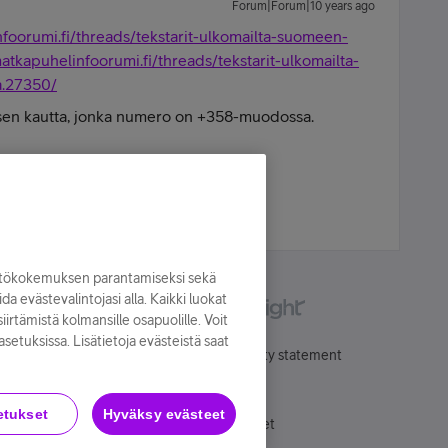
Forum|Forum|10 years ago
oorumi.fi/threads/tekstarit-ulkomailta-suomeen-
kapuhelinfoorumi.fi/threads/tekstarit-ulkomailta-
.27350/
sen kautta, jonka numero on +358-muodossa.
- Forrest Gump
yttökokemuksen parantamiseksi sekä
oida evästevalintojasi alla. Kaikki luokat
irtämistä kolmansille osapuolille. Voit
asetuksissa. Lisätietoja evästeistä saat
Käyttöehdot
Accessibility statement
etukset
Hyväksy evästeet
Evästeasetukset