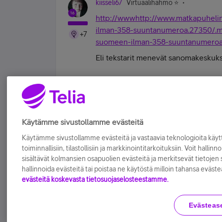
kiisseli67
Virtuaalihahmo ⭐️
http://wwwhttp://www.matkapuhelinf
ilman-358-suuntanumeroa.27350/.mat
+7
suomeen-ilman-358-suuntanumeroa
Eli tekstarit menevät sanomakeskuk
#koskamävoin "Stupid is as stupid does" 
Tykkää
Käytämme sivustollamme evästeitä
Käytämme sivustollamme evästeitä ja vastaavia teknologioita kä
toiminnallisiin, tilastollisiin ja markkinointitarkoituksiin. Voit hallinn
sisältävät kolmansien osapuolien evästeitä ja merkitsevät tietojen si
hallinnoida evästeitä tai poistaa ne käytöstä milloin tahansa eväste
evästeitä koskevasta tietosuojaselosteestamme.
Evästeas