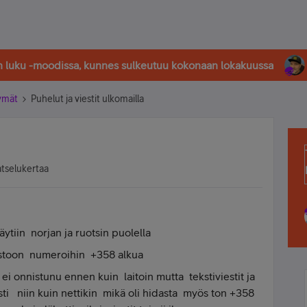
in luku -moodissa, kunnes sulkeutuu kokonaan lokakuussa
tymät
Puhelut ja viestit ulkomailla
atselukertaa
äytiin norjan ja ruotsin puolella
istoon numeroihin +358 alkua
i onnistunu ennen kuin laitoin mutta tekstiviestit ja
i niin kuin nettikin mikä oli hidasta myös ton +358