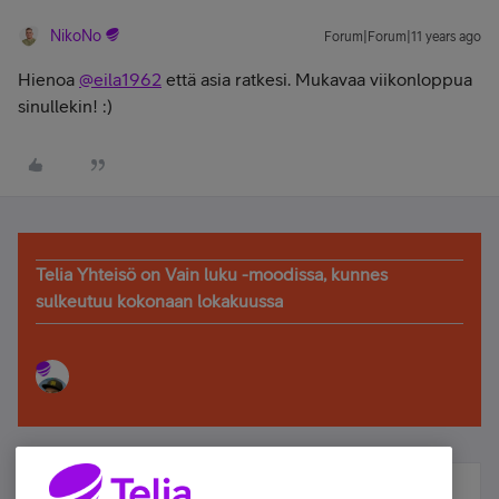
NikoNo
Forum|Forum|11 years ago
Hienoa
@eila1962
että asia ratkesi. Mukavaa viikonloppua
sinullekin! :)
Telia Yhteisö on Vain luku -moodissa, kunnes
sulkeutuu kokonaan lokakuussa