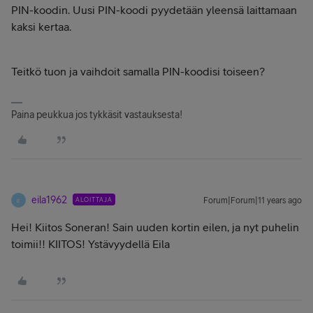
PIN-koodin. Uusi PIN-koodi pyydetään yleensä laittamaan
kaksi kertaa.
Teitkö tuon ja vaihdoit samalla PIN-koodisi toiseen?
Paina peukkua jos tykkäsit vastauksesta!
eila1962
ALOITTAJA
Forum|Forum|11 years ago
E
Hei! Kiitos Soneran! Sain uuden kortin eilen, ja nyt puhelin
toimii!! KIITOS! Ystävyydellä Eila