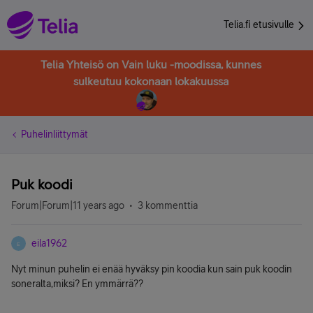
Telia.fi etusivulle
Telia Yhteisö on Vain luku -moodissa, kunnes
sulkeutuu kokonaan lokakuussa
Puhelinliittymät
Puk koodi
Forum|Forum|11 years ago
3 kommenttia
eila1962
E
Nyt minun puhelin ei enää hyväksy pin koodia kun sain puk koodin
soneralta,miksi? En ymmärrä??