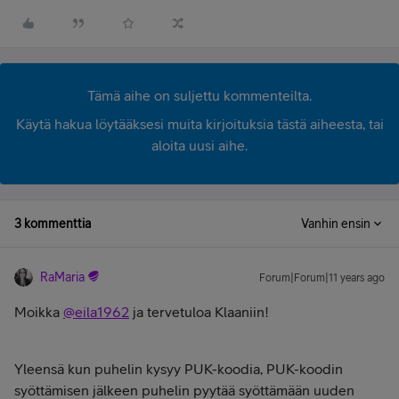
Tämä aihe on suljettu kommenteilta.
Käytä hakua löytääksesi muita kirjoituksia tästä aiheesta, tai
aloita uusi aihe.
3 kommenttia
Vanhin ensin
RaMaria
Forum|Forum|11 years ago
Moikka
@eila1962
ja tervetuloa Klaaniin!
Yleensä kun puhelin kysyy PUK-koodia, PUK-koodin
syöttämisen jälkeen puhelin pyytää syöttämään uuden