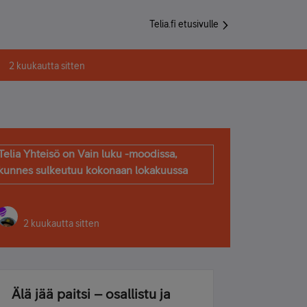
Telia.fi etusivulle
2 kuukautta sitten
Telia Yhteisö on Vain luku -moodissa,
kunnes sulkeutuu kokonaan lokakuussa
2 kuukautta sitten
Älä jää paitsi – osallistu ja