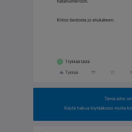
hätänumeroon.
Kiitos tiedosta jo etukäteen.
1 tykkää tästä
T
Tykkää
Tämä aihe on 
Käytä hakua löytääksesi muita kirjo