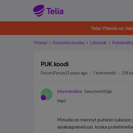
Telia Yhteisö on Va
Yhteisö
Foorumin etusivu
Liittymät
Puhelinliit
PUK koodi
Forum|Forum|3 years ago
1 kommentti
218 k
inkemansikka
Savumerkittäjä
I
Hei!
Minulla on mennyt puhelin lukkoon ja
asiakaspalveluun, koska puhelimellan