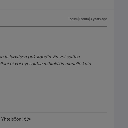
Forum|Forum|3 years ago
 ja tarvitsen puk-koodin. En voi soittaa
lani ei voi nyt soittaa mihinkään muualle kuin
a Yhteisöön! 🙂>