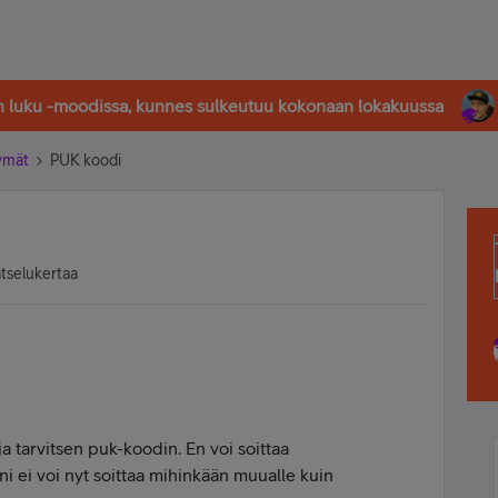
in luku -moodissa, kunnes sulkeutuu kokonaan lokakuussa
tymät
PUK koodi
atselukertaa
 tarvitsen puk-koodin. En voi soittaa
i ei voi nyt soittaa mihinkään muualle kuin