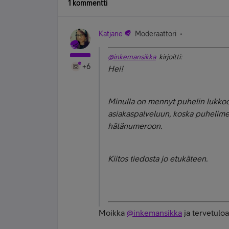
1 kommentti
Katjane
Moderaattori
@inkemansikka
kirjoitti:
+6
Hei!
Minulla on mennyt puhelin lukkoon
asiakaspalveluun, koska puhelimel
hätänumeroon.
Kiitos tiedosta jo etukäteen.
Moikka
@inkemansikka
ja tervetulo