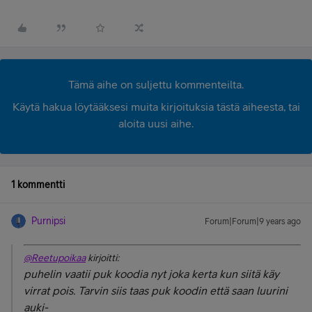
Tämä aihe on suljettu kommenteilta.
Käytä hakua löytääksesi muita kirjoituksia tästä aiheesta, tai
aloita uusi aihe.
1 kommentti
Purnipsi
Forum|Forum|9 years ago
@Reetupoikaa
kirjoitti:
puhelin vaatii puk koodia nyt joka kerta kun siitä käy
virrat pois. Tarvin siis taas puk koodin että saan luurini
auki-