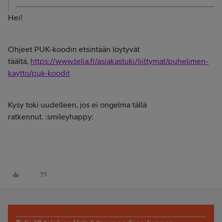
Hei!
Ohjeet PUK-koodin etsintään löytyvät
täältä,
https://www.telia.fi/asiakastuki/liittymat/puhelimen-
kaytto/puk-koodit
Kysy toki uudelleen, jos ei ongelma tällä
ratkennut. :smileyhappy: