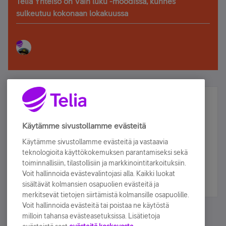
Telia Yhteisö on Vain luku -moodissa, kunnes
sulkeutuu kokonaan lokakuussa
Älä jää paitsi – osallistu ja voita!
Tilaa Telian uutiskirje ja olet mukana arvonnassa.
Käytämme sivustollamme evästeitä
Samalla saat parhaat asiakasedut suoraan
Käytämme sivustollamme evästeitä ja vastaavia
sähköpostiisi.
teknologioita käyttökokemuksen parantamiseksi sekä
toiminnallisiin, tilastollisiin ja markkinointitarkoituksiin.
Voit hallinnoida evästevalintojasi alla. Kaikki luokat
Tilaa nyt
sisältävät kolmansien osapuolien evästeitä ja
merkitsevät tietojen siirtämistä kolmansille osapuolille.
Voit hallinnoida evästeitä tai poistaa ne käytöstä
milloin tahansa evästeasetuksissa. Lisätietoja