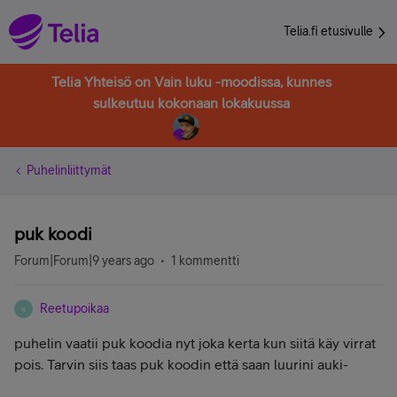
Telia.fi etusivulle
Telia Yhteisö on Vain luku -moodissa, kunnes
sulkeutuu kokonaan lokakuussa
Puhelinliittymät
puk koodi
Forum|Forum|9 years ago
1 kommentti
Reetupoikaa
R
puhelin vaatii puk koodia nyt joka kerta kun siitä käy virrat
pois. Tarvin siis taas puk koodin että saan luurini auki-