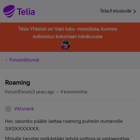
Telia.fi etusivulle
Telia Yhteisö on Vain luku -moodissa, kunnes
sulkeutuu kokonaan lokakuussa
Puhelinliittymät
Roaming
Forum|Forum|3 years ago
4 kommenttia
Viktoriavik
V
Hei, saisinko päälle laittaa roaming puhelin numerolle
0X0XXXXXXX.
Minulle tarvitse pelkästään tehdä soittoja ja vastaanottaa