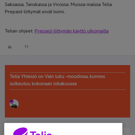
Saksassa, Tanskassa ja Virossa. Muissa maissa Telia
Prepaid-liittymät eivät toimi.
Telian ohjeet:
Prepaid-liittymän käyttö ulkomailla
Telia Yhteisö on Vain luku -moodissa, kunnes
sulkeutuu kokonaan lokakuussa