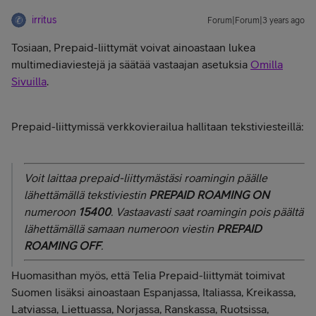
irritus
Forum|Forum|3 years ago
Tosiaan, Prepaid-liittymät voivat ainoastaan lukea
multimediaviestejä ja säätää vastaajan asetuksia
Omilla
Sivuilla
.
Prepaid-liittymissä verkkovierailua hallitaan tekstiviesteillä:
Voit laittaa prepaid-liittymästäsi roamingin päälle
lähettämällä tekstiviestin
PREPAID ROAMING ON
numeroon
15400
. Vastaavasti saat roamingin pois päältä
lähettämällä samaan numeroon viestin
PREPAID
ROAMING OFF
.
Huomasithan myös, että Telia Prepaid-liittymät toimivat
Suomen lisäksi ainoastaan Espanjassa, Italiassa, Kreikassa,
Latviassa, Liettuassa, Norjassa, Ranskassa, Ruotsissa,