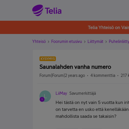
Telia Yhteisö on Va
Yhteisö
Foorumin etusivu
Liittymät
Puhelinliit
KYSYMYS
Saunalahden vanha numero
Forum|Forum|2 years ago
4 kommenttia
217 
LiiMay
Savumerkittäjä
L
Hei tästä on nyt vain 5 vuotta kun i
on tarvetta en usko että kenelläkään 
mahdollista saada se takaisin?