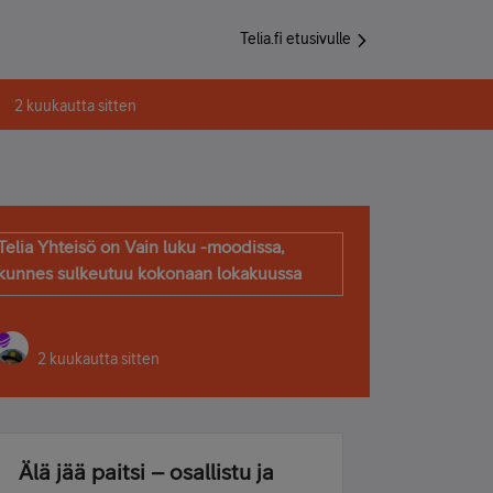
Telia.fi etusivulle
2 kuukautta sitten
Telia Yhteisö on Vain luku -moodissa,
kunnes sulkeutuu kokonaan lokakuussa
2 kuukautta sitten
Älä jää paitsi – osallistu ja