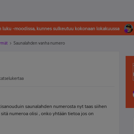
in luku -moodissa, kunnes sulkeutuu kokonaan lokakuussa
tymät
Saunalahden vanha numero
katselukertaa
ritisanouduin saunalahden numerosta nyt taas siihen
sitä numeroa olisi , onko yhtään tietoa jos on