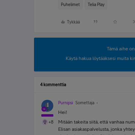
Puhelimet
Telia Play
Tykkää
Tämä aihe on 
Käytä hakua löytääksesi muita kirjo
4 kommenttia
Purnipsi
Somettaja
Hei!
Mitään takeita siitä, että vanhaa nume
+8
Elisan asiakaspalvelusta, jonka yhtey