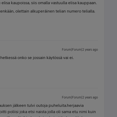
elisa kaupoissa, siis omalla vastuulla elisa kauppaan.
itenkään, olettain alkuperáinen telian numero telialla.
Forum|Forum|2 years ago
hetkessä onko se jossain käytössä vai ei.
Forum|Forum|2 years ago
vauksen jälkeen tulvi outoja puheluita.herjaavia
tti poliisi joka etsi naista jolla oli sama etu nimi kuin