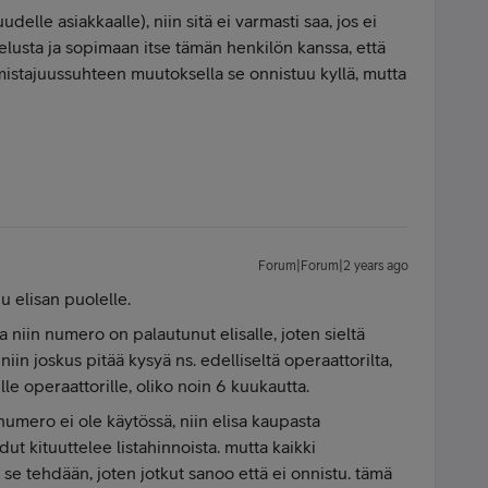
elle asiakkaalle), niin sitä ei varmasti saa, jos ei
lusta ja sopimaan itse tämän henkilön kanssa, että
Omistajuussuhteen muutoksella se onnistuu kyllä, mutta
Forum|Forum|2 years ago
elisan puolelle.
 niin numero on palautunut elisalle, joten sieltä
iin joskus pitää kysyä ns. edelliseltä operaattorilta,
le operaattorille, oliko noin 6 kuukautta.
ä numero ei ole käytössä, niin elisa kaupasta
ut kituuttelee listahinnoista. mutta kaikki
en se tehdään, joten jotkut sanoo että ei onnistu. tämä