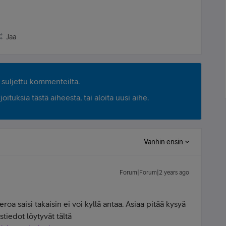
Jaa
suljettu kommenteilta.
ituksia tästä aiheesta, tai aloita uusi aihe.
Vanhin ensin
Forum|Forum|2 years ago
roa saisi takaisin ei voi kyllä antaa. Asiaa pitää kysyä
stiedot löytyvät tältä