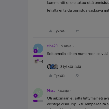
kommentti ei ole takuu että onnistuu 
telialla ei taida onnistua vastaava m
Tykkää
elo420
Irkkaaja
E
Soittamalla siihen numeroon selviää 
+4
3 tykkää tästä
Tykkää
Missu
Faxaaja
M
Oli aikoinaan elisalta liittymä.heti a
viestejä öisin .lopuksi Tampereelta soi