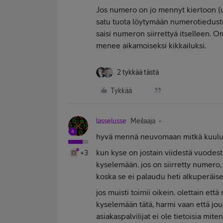
Jos numero on jo mennyt kiertoon (uud
satu tuota löytymään numerotieduste
saisi numeron siirrettyä itselleen. 
menee aikamoiseksi kikkailuksi.
2 tykkää tästä
Tykkää
lasselusse
Meilaaja
hyvä mennä neuvomaan mitkä kuuluu 
kun kyse on jostain viidestä vuodesta
+3
kyselemään. jos on siirretty numero, n
koska se ei palaudu heti alkuperäisel
jos muisti toimii oikein. olettain ett
kyselemään tätä, harmi vaan että joud
asiakaspalvilijat ei ole tietoisia mit