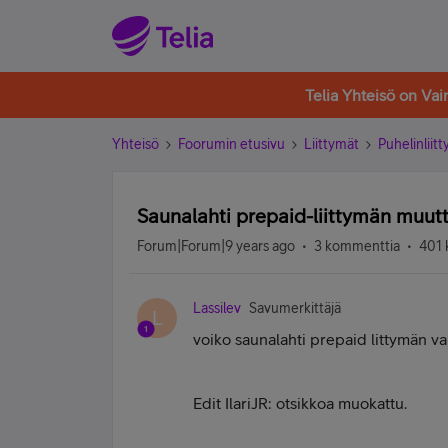
Telia Yhteisö on Va
Yhteisö
Foorumin etusivu
Liittymät
Puhelinliit
Saunalahti prepaid-liittymän muutt
Forum|Forum|9 years ago
3 kommenttia
401 
Lassilev
Savumerkittäjä
L
voiko saunalahti prepaid littymän vai
Edit IlariJR: otsikkoa muokattu.