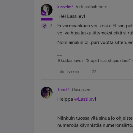
kiisseli67
Virtuaalihahmo ⭐️
Hei Lassilev!
Ei varmaankaan voi, koska Elisan pals
+7
voi vaihtaa laskuliittymäksi eikä siirt
Noin ainakin oli pari vuotta sitten, e
#koskamävoin "Stupid is as stupid does" 
Tykkää
TomiPi
Uusi jäsen
Heippa
@Lassilev
!
Niinkuin tuossa yllä sinua jo ohjeiste
numerolla käynnistää numeronsiirto