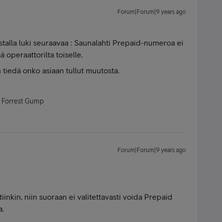
Forum|Forum|9 years ago
talla luki seuraavaa :
Saunalahti Prepaid-numeroa ei
ää operaattorilta toiselle.
n tiedä onko asiaan tullut muutosta.
- Forrest Gump
Forum|Forum|9 years ago
tiinkin, niin suoraan ei valitettavasti voida Prepaid
a.