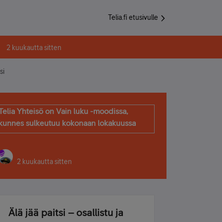
Telia.fi etusivulle
2 kuukautta sitten
si
Telia Yhteisö on Vain luku -moodissa,
kunnes sulkeutuu kokonaan lokakuussa
2 kuukautta sitten
Älä jää paitsi – osallistu ja