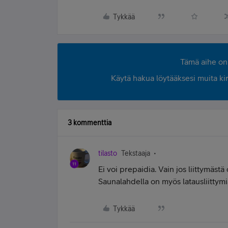
Tykkää
Tämä aihe on 
Käytä hakua löytääksesi muita kirjo
3 kommenttia
tilasto
Tekstaaja
Ei voi prepaidia. Vain jos liittymäst
Saunalahdella on myös latausliittymi
Tykkää