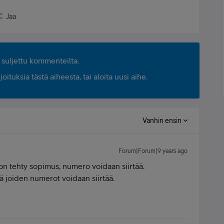
Jaa
suljettu kommenteilta.
ituksia tästä aiheesta, tai aloita uusi aihe.
Vanhin ensin
Forum|Forum|9 years ago
ä on tehty sopimus, numero voidaan siirtää.
ä joiden numerot voidaan siirtää.