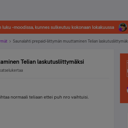
in luku -moodissa, kunnes sulkeutuu kokonaan lokakuussa
tymät
Saunalahti prepaid-liittymän muuttaminen Telian laskutusliittymäk
aminen Telian laskutusliittymäksi
katselukertaa
htaa normaali teliaan ettei puh nro vaihtuisi.