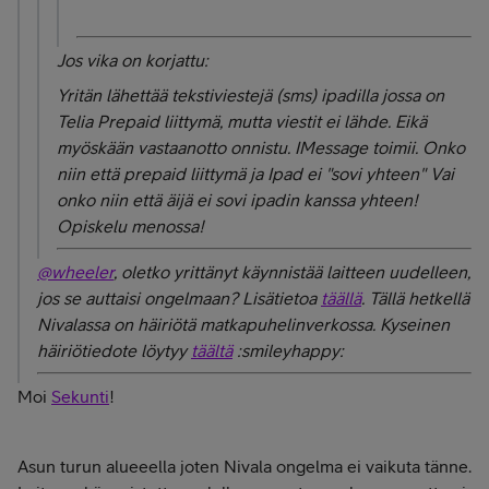
Jos vika on korjattu:
Yritän lähettää tekstiviestejä (sms) ipadilla jossa on
Telia Prepaid liittymä, mutta viestit ei lähde. Eikä
myöskään vastaanotto onnistu. IMessage toimii. Onko
niin että prepaid liittymä ja Ipad ei "sovi yhteen" Vai
onko niin että äijä ei sovi ipadin kanssa yhteen!
Opiskelu menossa!
@wheeler
, oletko yrittänyt käynnistää laitteen uudelleen,
jos se auttaisi ongelmaan? Lisätietoa
täällä
. Tällä hetkellä
Nivalassa on häiriötä matkapuhelinverkossa. Kyseinen
häiriötiedote löytyy
täältä
:smileyhappy:
Moi
Sekunti
!
Asun turun alueeella joten Nivala ongelma ei vaikuta tänne.