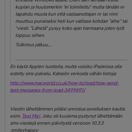
kuplan ja huutomerkin "ei toimitettu" mutta tänään ei
tapahdu muuta kun että vastaanottajan nr tai nimi
muuttuu punaiseksi heti kun valitsee kohdan "aihe" tai
"viesti. "Lähetä" pysyy koko ajan harmaana joten työt
loppuu siihen.
Tutkimus jatkuu....
En käytä Applen tuotteita, mutta voisiko iPadeissa olla
estetty sms-palvelu. Katselin verkosta vähän tietoja:
http://www.macworld.co.uk/how-to/ipad/how-send-
text-messages-from-ipad-3499491/
Viestin lähettäminen pitäisi onnistua sovelluksen kautta
esim.
Text Me!
. Joku oli kuulema pystynyt lähettämään
sms-viestejä ennen päivitystä versioon 10.3.3
:smileyhappy: