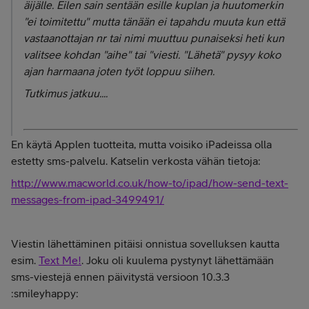
äijälle. Eilen sain sentään esille kuplan ja huutomerkin
"ei toimitettu" mutta tänään ei tapahdu muuta kun että
vastaanottajan nr tai nimi muuttuu punaiseksi heti kun
valitsee kohdan "aihe" tai "viesti. "Lähetä" pysyy koko
ajan harmaana joten työt loppuu siihen.
Tutkimus jatkuu....
En käytä Applen tuotteita, mutta voisiko iPadeissa olla
estetty sms-palvelu. Katselin verkosta vähän tietoja:
http://www.macworld.co.uk/how-to/ipad/how-send-text-
messages-from-ipad-3499491/
Viestin lähettäminen pitäisi onnistua sovelluksen kautta
esim.
Text Me!
. Joku oli kuulema pystynyt lähettämään
sms-viestejä ennen päivitystä versioon 10.3.3
:smileyhappy: