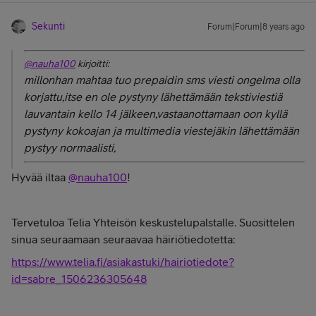
Sekunti
Forum|Forum|8 years ago
@nauha100
kirjoitti:
millonhan mahtaa tuo prepaidin sms viesti ongelma olla
korjattu,itse en ole pystyny lähettämään tekstiviestiä
lauvantain kello 14 jälkeen,vastaanottamaan oon kyllä
pystyny kokoajan ja multimedia viestejäkin lähettämään
pystyy normaalisti,
Hyvää iltaa
@nauha100
!
Tervetuloa Telia Yhteisön keskustelupalstalle. Suosittelen
sinua seuraamaan seuraavaa häiriötiedotetta:
https://www.telia.fi/asiakastuki/hairiotiedote?
id=sabre_1506236305648