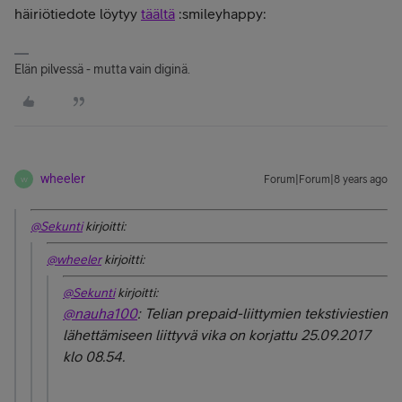
häiriötiedote löytyy
täältä
:smileyhappy:
Elän pilvessä - mutta vain diginä.
wheeler
Forum|Forum|8 years ago
W
@Sekunti
kirjoitti:
@wheeler
kirjoitti:
@Sekunti
kirjoitti:
@nauha100
: Telian prepaid-liittymien tekstiviestien
lähettämiseen liittyvä vika on korjattu 25.09.2017
klo 08.54.