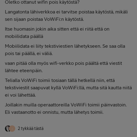
Oletko ottanut wifin pois käytöstä?
Langatonta lähiverkkoa ei tarvitse poistaa käytöstä, mikäli
sen sijaan poistaa VoWiFi:n käytöstä.
Itse huomasin jokin aika sitten että ei riitä että on
mobiilidata päällä
Mobiilidata ei liity tekstiviestien lähetykseen. Se saa olla
pois tai päällä, ei väliä.
vaan pitää olla myös wifi-verkko pois päältä että viestit
lähtee eteenpäin.
Telialla VoWiFi toimii tosiaan tällä hetkellä niin, että
tekstiviestit saapuvat kyllä VoWiFi:llä, mutta sitä kautta niitä
ei voi lähettää.
Joillakin muilla operaattoreilla VoWiFi toimii päinvastoin.
Eli vastaanotto ei onnistu, mutta lähetys toimii.
2 tykkää tästä
J