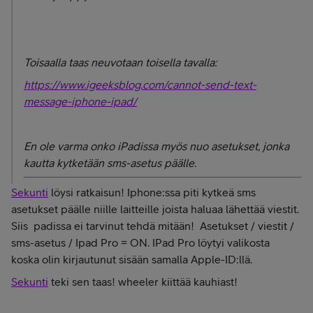
Toisaalla taas neuvotaan toisella tavalla:
https://www.igeeksblog.com/cannot-send-text-
message-iphone-ipad/
En ole varma onko iPadissa myös nuo asetukset, jonka
kautta kytketään sms-asetus päälle.
Sekunti
löysi ratkaisun! Iphone:ssa piti kytkeä sms
asetukset päälle niille laitteille joista haluaa lähettää viestit.
Siis padissa ei tarvinut tehdä mitään! Asetukset / viestit /
sms-asetus / Ipad Pro = ON. IPad Pro löytyi valikosta
koska olin kirjautunut sisään samalla Apple-ID:llä.
Sekunti
teki sen taas! wheeler kiittää kauhiast!