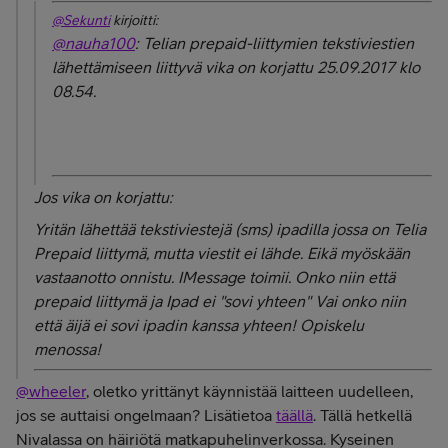
@Sekunti
kirjoitti:
@nauha100
: Telian prepaid-liittymien tekstiviestien
lähettämiseen liittyvä vika on korjattu 25.09.2017 klo
08.54.
Jos vika on korjattu:
Yritän lähettää tekstiviestejä (sms) ipadilla jossa on Telia
Prepaid liittymä, mutta viestit ei lähde. Eikä myöskään
vastaanotto onnistu. IMessage toimii. Onko niin että
prepaid liittymä ja Ipad ei "sovi yhteen" Vai onko niin
että äijä ei sovi ipadin kanssa yhteen! Opiskelu
menossa!
@wheeler
, oletko yrittänyt käynnistää laitteen uudelleen,
jos se auttaisi ongelmaan? Lisätietoa
täällä
. Tällä hetkellä
Nivalassa on häiriötä matkapuhelinverkossa. Kyseinen