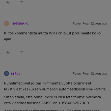
Tietomikko
Forum|Forum|2 years ago
T
Kiitos kommentista mutta WiFi on ollut pois päältä koko
ajan.
irritus
Forum|Forum|2 years ago
Puhelimet ovat jo parikymmentä vuotta poimineet
tekstiviestikeskuksen numeron automaattisesti sim-kortilta.
Siltä varalta, että puhelimesi ei olisi tätä tehnyt, varmista,
että viestiasetuksissa SMSC on +358405202000.
Asetuksen voi tarkastaa esimerkiksi Googlen Messages-