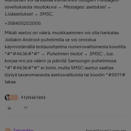
sovelluksesta
muotokuva
→
Messages: asetukset
→
Lisäasetukset
→
SMSC,
+358405202000.
Mikäli asetus on väärä, muokkaaminen voi olla hankalaa.
Joillakin Android-puhelimilla se voi onnistua
käynnistämällä testausohjelma numerovalitsimesta koodilla
*#*#4636#*#* →
Puhelimen tiedot
→
SMSC:
,
lue
,
korjaa nro jos väärin ja
päivitä
. Samsungin puhelimissa
*#*#4636#*#* ei toimi, mutta SMSC-asetus saattaa
löytyä tavanomaisesta asetusvalikoista tai koodin *#0011#
takaa.
4 tykkää tästä
P
J
Tietomikko
T