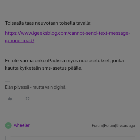
Toisaalla taas neuvotaan toisella tavalla:
https://www.igeeksblog.com/cannot-send-text-message-
iphone-ipad/
En ole varma onko iPadissa myös nuo asetukset, jonka
kautta kytketään sms-asetus päälle.
Elän pilvessä - mutta vain diginä.
wheeler
Forum|Forum|8 years ago
W