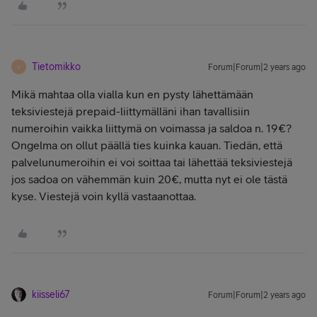
Tietomikko
Forum|Forum|2 years ago
T
Mikä mahtaa olla vialla kun en pysty lähettämään
teksiviestejä prepaid-liittymälläni ihan tavallisiin
numeroihin vaikka liittymä on voimassa ja saldoa n. 19€?
Ongelma on ollut päällä ties kuinka kauan. Tiedän, että
palvelunumeroihin ei voi soittaa tai lähettää teksiviestejä
jos sadoa on vähemmän kuin 20€, mutta nyt ei ole tästä
kyse. Viestejä voin kyllä vastaanottaa.
kiisseli67
Forum|Forum|2 years ago