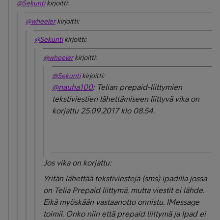
@Sekunti
kirjoitti:
@wheeler
kirjoitti:
@Sekunti
kirjoitti:
@wheeler
kirjoitti:
@Sekunti
kirjoitti:
@nauha100
: Telian prepaid-liittymien
tekstiviestien lähettämiseen liittyvä vika on
korjattu 25.09.2017 klo 08.54.
Jos vika on korjattu:
Yritän lähettää tekstiviestejä (sms) ipadilla jossa
on Telia Prepaid liittymä, mutta viestit ei lähde.
Eikä myöskään vastaanotto onnistu. IMessage
toimii. Onko niin että prepaid liittymä ja Ipad ei