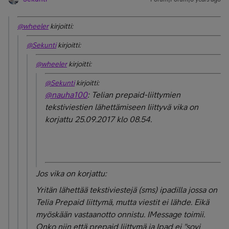
@wheeler
kirjoitti:
@Sekunti
kirjoitti:
@wheeler
kirjoitti:
@Sekunti
kirjoitti:
@nauha100
: Telian prepaid-liittymien
tekstiviestien lähettämiseen liittyvä vika on
korjattu 25.09.2017 klo 08.54.
Jos vika on korjattu:
Yritän lähettää tekstiviestejä (sms) ipadilla jossa on
Telia Prepaid liittymä, mutta viestit ei lähde. Eikä
myöskään vastaanotto onnistu. IMessage toimii.
Onko niin että prepaid liittymä ja Ipad ei "sovi