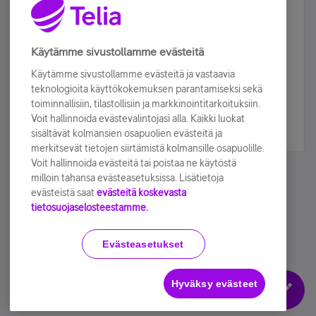
Älä jää paitsi – osallistu ja voita!
Tilaa Telian uutiskirje ja olet mukana arvonnassa.
Käytämme sivustollamme evästeitä
Samalla saat parhaat asiakasedut suoraan
Käytämme sivustollamme evästeitä ja vastaavia
sähköpostiisi.
teknologioita käyttökokemuksen parantamiseksi sekä
toiminnallisiin, tilastollisiin ja markkinointitarkoituksiin.
Voit hallinnoida evästevalintojasi alla. Kaikki luokat
Tilaa nyt
sisältävät kolmansien osapuolien evästeitä ja
merkitsevät tietojen siirtämistä kolmansille osapuolille.
Voit hallinnoida evästeitä tai poistaa ne käytöstä
milloin tahansa evästeasetuksissa. Lisätietoja
evästeistä saat
evästeitä koskevasta
tietosuojaselosteestamme.
Käyttöehdot
Accessibility statement
Evästeasetukset
Hyväksy evästeet
Evästeasetukset