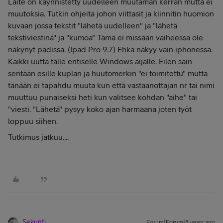
Laite on käynnistetty uudelleen muutaman kerran mutta ei
muutoksia. Tutkin ohjeita johon viittasit ja kiinnitin huomion
kuvaan jossa tekstit "lähetä uudelleen" ja "lähetä
tekstiviestinä" ja "kumoa" Tämä ei missään vaiheessa ole
näkynyt padissa. (Ipad Pro 9.7) Ehkä näkyy vain iphonessa.
Kaikki uutta tälle entiselle Windows äijälle. Eilen sain
sentään esille kuplan ja huutomerkin "ei toimitettu" mutta
tänään ei tapahdu muuta kun että vastaanottajan nr tai nimi
muuttuu punaiseksi heti kun valitsee kohdan "aihe" tai
"viesti. "Lähetä" pysyy koko ajan harmaana joten työt
loppuu siihen.
Tutkimus jatkuu....
Sekunti
Forum|Forum|8 years ago