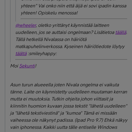
yhteen" Vai onko niin että äijä ei sovi ipadin kanssa
yhteen! Opiskelu menossa!
@wheeler
, oletko yrittänyt käynnistää laitteen
uudelleen, jos se auttaisi ongelmaan? Lisätietoa
täällä
.
Tällä hetkellä Nivalassa on häiriötä
matkapuhelinverkossa. Kyseinen häiriötiedote löytyy
täältä
:smileyhappy:
Moi
Sekunti
!
Asun turun alueeella joten Nivala ongelma ei vaikuta
tänne. Laite on käynnistetty uudelleen muutaman kerran
mutta ei muutoksia. Tutkin ohjeita johon viittasit ja
kiinnitin huomion kuvaan jossa tekstit "lähetä uudelleen"
ja "lähetä tekstiviestinä" ja "kumoa" Tämä ei missään
vaiheessa ole näkynyt padissa. (Ipad Pro 9.7) Ehkä näkyy
vain iphonessa. Kaikki uutta tälle entiselle Windows