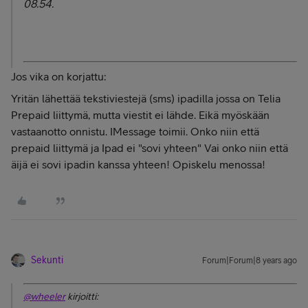
08.54.
Jos vika on korjattu:
Yritän lähettää tekstiviestejä (sms) ipadilla jossa on Telia
Prepaid liittymä, mutta viestit ei lähde. Eikä myöskään
vastaanotto onnistu. IMessage toimii. Onko niin että
prepaid liittymä ja Ipad ei "sovi yhteen" Vai onko niin että
äijä ei sovi ipadin kanssa yhteen! Opiskelu menossa!
Sekunti
Forum|Forum|8 years ago
@wheeler
kirjoitti: