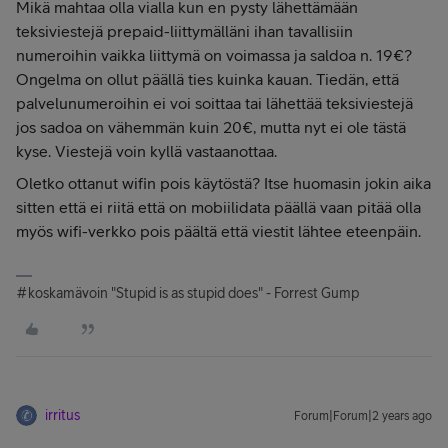
Mikä mahtaa olla vialla kun en pysty lähettämään
teksiviestejä prepaid-liittymälläni ihan tavallisiin
numeroihin vaikka liittymä on voimassa ja saldoa n. 19€?
Ongelma on ollut päällä ties kuinka kauan. Tiedän, että
palvelunumeroihin ei voi soittaa tai lähettää teksiviestejä
jos sadoa on vähemmän kuin 20€, mutta nyt ei ole tästä
kyse. Viestejä voin kyllä vastaanottaa.
Oletko ottanut wifin pois käytöstä? Itse huomasin jokin aika
sitten että ei riitä että on mobiilidata päällä vaan pitää olla
myös wifi-verkko pois päältä että viestit lähtee eteenpäin.
#koskamävoin "Stupid is as stupid does" - Forrest Gump
irritus
Forum|Forum|2 years ago