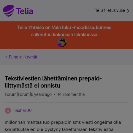
Telia.fi etusivulle
Telia Yhteisö on Vain luku -moodissa, kunnes
sulkeutuu kokonaan lokakuussa
Puhelinliittymät
Tekstiviestien lähettäminen prepaid-
liittymästä ei onnistu
Forum|Forum|8 years ago
14 kommenttia
nauha100
N
millonhan mahtaa tuo prepaidin sms viesti ongelma olla
korjattu,itse en ole pystyny lähettämään tekstiviestiä