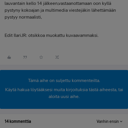
lauvantain kello 14 jälkeen,vastaanottamaan oon kyllä
pystyny kokoajan ja multimedia viestejäkin lähettämään
pystyy normaalisti,
Edit IlariJR: otsikkoa muokattu kuvaavammaksi.
Tämä aihe on suljettu kommenteilta.
Käytä hakua löytääksesi muita kirjoituksia tästä aiheesta, tai
aloita uusi aihe.
14 kommenttia
Vanhin ensin