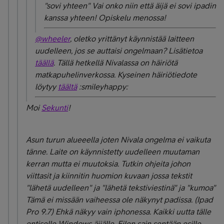
"sovi yhteen" Vai onko niin että äijä ei sovi ipadin
kanssa yhteen! Opiskelu menossa!
@wheeler
, oletko yrittänyt käynnistää laitteen
uudelleen, jos se auttaisi ongelmaan? Lisätietoa
täällä
. Tällä hetkellä Nivalassa on häiriötä
matkapuhelinverkossa. Kyseinen häiriötiedote
löytyy
täältä
:smileyhappy:
Moi
Sekunti
!
Asun turun alueeella joten Nivala ongelma ei vaikuta
tänne. Laite on käynnistetty uudelleen muutaman
kerran mutta ei muutoksia. Tutkin ohjeita johon
viittasit ja kiinnitin huomion kuvaan jossa tekstit
"lähetä uudelleen" ja "lähetä tekstiviestinä" ja "kumoa"
Tämä ei missään vaiheessa ole näkynyt padissa. (Ipad
Pro 9.7) Ehkä näkyy vain iphonessa. Kaikki uutta tälle
entiselle Windows äijälle. Eilen sain sentään esille