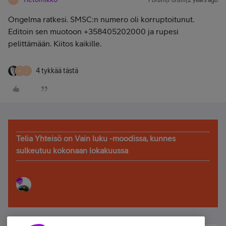
Forum|Forum|2 years ago
Ongelma ratkesi. SMSC:n numero oli korruptoitunut.
Editoin sen muotoon +358405202000 ja rupesi
pelittämään. Kiitos kaikille.
4 tykkää tästä
P
J
Telia Yhteisö on Vain luku -moodissa, kunnes
sulkeutuu kokonaan lokakuussa