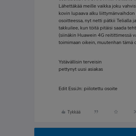
Lähettäkää meille vaikka joku vahvi
kovin lupaava alku liittymänvaihdon o
osoitteessa, nyt netti pätkii Telialla
takkuilee, kun töitä pitäisi saada teht
(siinäkin Huawein 4G reitittimessä v
toimimaan oikein, muutenhan tämä on
Ystävällisin terveisin
pettynyt uusi asiakas
Edit EssiJn: piilotettu osoite
Tykkää