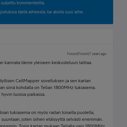
suljettu kommenteilta.
ituksia tästä aiheesta, tai aloita uusi aihe.
Forum|Forum|7 years ago
 ei kannata tänne yleiseen keskusteluun laittaa.
yllisen CellMapper sovelluksen ja sen kartan
ihan siinä kohdalla on Telian 1800MHz tukiasema.
in hyvin tuossa paikassa.
isan tukiasema on myös radan toisella puolella,
uuntaan, joten siihen etäisyyttä selvästi enemmän.
a paremmin. Tosin kartan mukaan Telialla vain 1800MHz