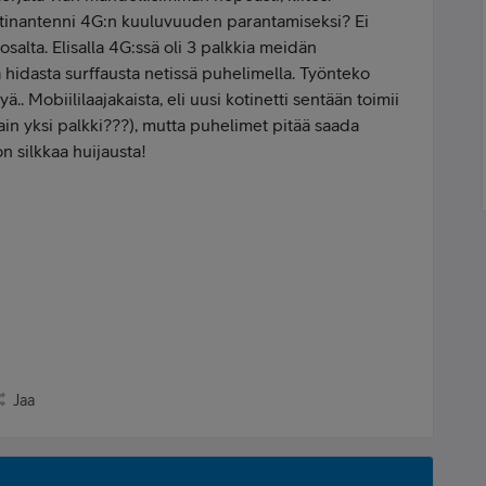
stinantenni 4G:n kuuluvuuden parantamiseksi? Ei
salta. Elisalla 4G:ssä oli 3 palkkia meidän
 ja hidasta surffausta netissä puhelimella. Työnteko
yä.. Mobiililaajakaista, eli uusi kotinetti sentään toimii
ain yksi palkki???), mutta puhelimet pitää saada
 silkkaa huijausta!
Jaa