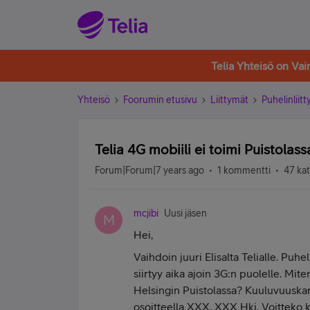
Telia Yhteisö on Va
Yhteisö
Foorumin etusivu
Liittymät
Puhelinliit
Telia 4G mobiili ei toimi Puistolass
Forum|Forum|7 years ago
1 kommentti
47 ka
mcjibi
Uusi jäsen
M
Hei,
Vaihdoin juuri Elisalta Telialle. Puhe
siirtyy aika ajoin 3G:n puolelle. Mi
Helsingin Puistolassa? Kuuluvuuska
osoitteella XXX, XXX Hki. Voitteko k