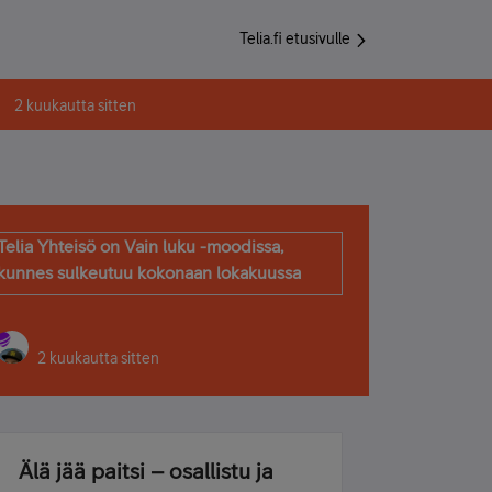
Telia.fi etusivulle
2 kuukautta sitten
Telia Yhteisö on Vain luku -moodissa,
kunnes sulkeutuu kokonaan lokakuussa
2 kuukautta sitten
Älä jää paitsi – osallistu ja