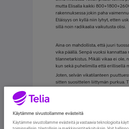
mutta Elisalla kaikki 800+1800+2600
rakennuksessa jokin paha vaimennus,
Etäisyys on kyllä niin lyhyt, etten 
sillä noin radikaalia vaikutusta olisi.
Aina on mahdollista, että juuri tuoss
vika päällä. Senpä vuoksi kannattaa n
tilannetarkistus. Mikäli vikaa ei ole,
kun sekä puhelimilla että erillisell
Joten, selvän vikatilanteen puuttues
sitten suosittelen liittymän purkua. 
Telialta on turha odottaa, koska jo n
Tykkää
Käytämme sivustollamme evästeitä
Käytämme sivustollamme evästeitä ja vastaavia teknologioita kä
toiminnallisiin, tilastollisiin ja markkinointitarkoituksiin. Voit hallinn