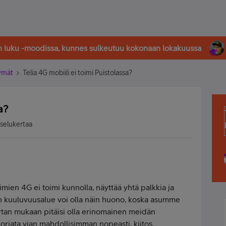
in luku -moodissa, kunnes sulkeutuu kokonaan lokakuussa
tymät
Telia 4G mobiili ei toimi Puistolassa?
a?
tselukertaa
limien 4G ei toimi kunnolla, näyttää yhtä palkkia ja
ten kuuluvuusalue voi olla näin huono, koska asumme
rtan mukaan pitäisi olla erinomainen meidän
orjata vian mahdollisimman nopeasti, kiitos.