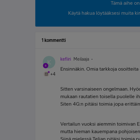
Tämä aihe on 
Käytä hakua löytääksesi muita kirjo
1 kommentti
kefiiri
Meilaaja
K
Ensinnäkin. Omia tarkkoja osoitteita
+4
Sitten varsinaiseen ongelmaan. Hyöd
mukaan rautatien toisella puolelle 
Siten 4G:n pitäisi toimia jopa erittä
Vertailun vuoksi aiemmin toimivan El
mutta hieman kauempana pohjoisen s
Siinä mielessä Telian pitäisi toimi