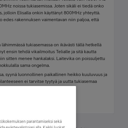
MHz noissa tukiasemissa. Joten sikäli ei tiedä onko
 jolloin Elisalla onkin käyttänyt 800MHz yhteyttä.
usko edes rakennuksen vaimentavan niin paljoa, että
a lähimmässä tukiasemassa on ikävästi tällä hetkellä
yt ensin tehdä vikailmoitus Telialle ja sitä kautta
 niin sitten menee hankalaksi. Laitevika on poissuljettu
ä mokkulalla sama ongelma.
sa, syynä luonnollinen paikallinen heikko kuuluvuus ja
Tilanteeseen ei tarvitse tyytyä ja uutta tukiasemaa
ykyinen on niin lähellä (alle 400m).
yttökokemuksen parantamiseksi sekä
oida evästevalintojasi alla. Kaikki luokat