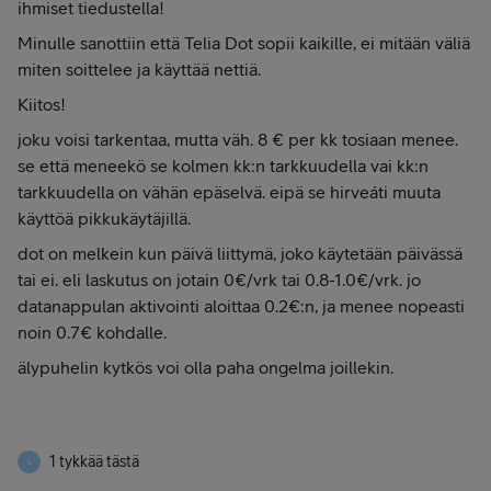
ihmiset tiedustella!
Minulle sanottiin että Telia Dot sopii kaikille, ei mitään väliä
miten soittelee ja käyttää nettiä.
Kiitos!
joku voisi tarkentaa, mutta väh. 8 € per kk tosiaan menee.
se että meneekö se kolmen kk:n tarkkuudella vai kk:n
tarkkuudella on vähän epäselvä. eipä se hirveáti muuta
käyttöä pikkukäytäjillä.
dot on melkein kun päivä liittymä, joko käytetään päivässä
tai ei. eli laskutus on jotain 0€/vrk tai 0.8-1.0€/vrk. jo
datanappulan aktivointi aloittaa 0.2€:n, ja menee nopeasti
noin 0.7€ kohdalle.
älypuhelin kytkös voi olla paha ongelma joillekin.
1 tykkää tästä
L