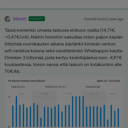
Sekunti
RATKAISU
Forum|Forum|2 years ago
Tässä esimerkki omasta laskusta elokuun osalta (14,71€,
~0,47€/vrk). Näihin hintoihin vaikuttaa miten paljon käytän
liittymää vuorokauden aikana, käytänkö kiinteän verkon
wifi-verkkoa kotona sekä viestittelenkö Whatsappin kautta.
Omistan 3 liittymää, josta kertyy keskittäjäetua noin -4,97€
kuukaudessa. Voisin sanoa, että laskuni on kutakuinkin alle
70€/kk.