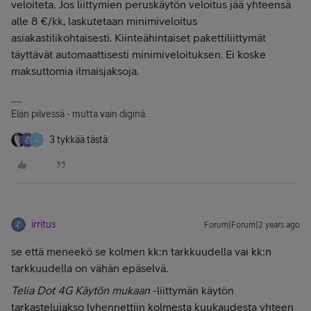
veloiteta. Jos liittymien peruskäytön veloitus jää yhteensä
alle 8 €/kk, laskutetaan minimiveloitus
asiakastilikohtaisesti. Kiinteähintaiset pakettiliittymät
täyttävät automaattisesti minimiveloituksen. Ei koske
maksuttomia ilmaisjaksoja.
Elän pilvessä - mutta vain diginä.
3 tykkää tästä
L
irritus
Forum|Forum|2 years ago
se että meneekö se kolmen kk:n tarkkuudella vai kk:n
tarkkuudella on vähän epäselvä.
Telia Dot 4G Käytön mukaan
-liittymän käytön
tarkastelujakso lyhennettiin kolmesta kuukaudesta yhteen