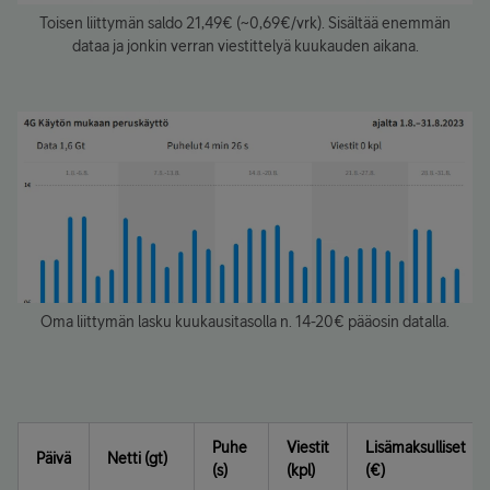
Toisen liittymän saldo 21,49€ (~0,69€/vrk). Sisältää enemmän
dataa ja jonkin verran viestittelyä kuukauden aikana.
Oma liittymän lasku kuukausitasolla n. 14-20€ pääosin datalla.
Puhe
Viestit
Lisämaksulliset
Päivä
Netti (gt)
(s)
(kpl)
(€)