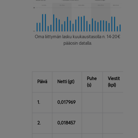
Oma liittymän lasku kuukausitasolla n. 14-20€
pääosin datalla.
Puhe
Viestit
Lisä
Päivä
Netti (gt)
(s)
(kpl)
(€)
1.
0,017969
2.
0,018457