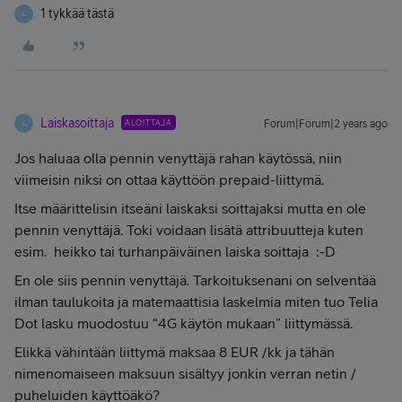
1 tykkää tästä
L
Laiskasoittaja
ALOITTAJA
Forum|Forum|2 years ago
L
Jos haluaa olla pennin venyttäjä rahan käytössä, niin
viimeisin niksi on ottaa käyttöön prepaid-liittymä.
Itse määrittelisin itseäni laiskaksi soittajaksi mutta en ole
pennin venyttäjä. Toki voidaan lisätä attribuutteja kuten
esim. heikko tai turhanpäiväinen laiska soittaja :-D
En ole siis pennin venyttäjä. Tarkoituksenani on selventää
ilman taulukoita ja matemaattisia laskelmia miten tuo Telia
Dot lasku muodostuu “4G käytön mukaan” liittymässä.
Elikkä vähintään liittymä maksaa 8 EUR /kk ja tähän
nimenomaiseen maksuun sisältyy jonkin verran netin /
puheluiden käyttöäkö?