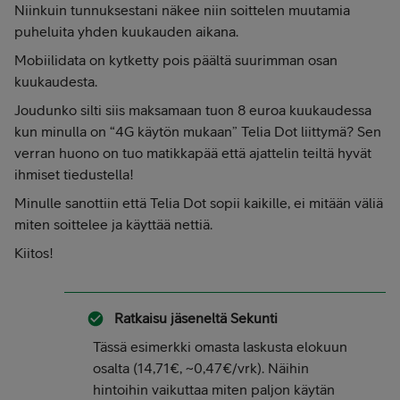
Niinkuin tunnuksestani näkee niin soittelen muutamia
puheluita yhden kuukauden aikana.
Mobiilidata on kytketty pois päältä suurimman osan
kuukaudesta.
Joudunko silti siis maksamaan tuon 8 euroa kuukaudessa
kun minulla on “4G käytön mukaan” Telia Dot liittymä? Sen
verran huono on tuo matikkapää että ajattelin teiltä hyvät
ihmiset tiedustella!
Minulle sanottiin että Telia Dot sopii kaikille, ei mitään väliä
miten soittelee ja käyttää nettiä.
Kiitos!
Ratkaisu jäseneltä
Sekunti
Tässä esimerkki omasta laskusta elokuun
osalta (14,71€, ~0,47€/vrk). Näihin
hintoihin vaikuttaa miten paljon käytän