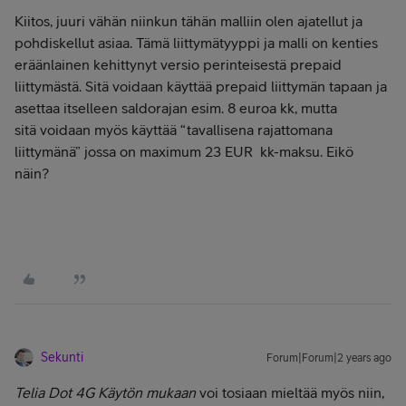
Kiitos, juuri vähän niinkun tähän malliin olen ajatellut ja
pohdiskellut asiaa. Tämä liittymätyyppi ja malli on kenties
eräänlainen kehittynyt versio perinteisestä prepaid
liittymästä. Sitä voidaan käyttää prepaid liittymän tapaan ja
asettaa itselleen saldorajan esim. 8 euroa kk, mutta
sitä voidaan myös käyttää “tavallisena rajattomana
liittymänä” jossa on maximum 23 EUR kk-maksu. Eikö
näin?
Sekunti
Forum|Forum|2 years ago
Telia Dot 4G Käytön mukaan
voi tosiaan mieltää myös niin,