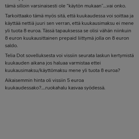
tämä silloin varsinaisesti ole “käytön mukaan”….vai onko.
Tarkoittaako tämä myös sitä, että kuukaudessa voi soittaa ja
käyttää nettiä juuri sen verran, että kuukausimaksu ei mene
yli tuota 8 euroa. Tässä tapauksessa se olisi vähän niinkuin
8 euron kuukausittainen prepaid liittymä jolla on 8 euron
saldo.
Telia Dot sovelluksesta voi vissiin seurata laskun kertymistä
kuukauden aikana jos haluaa varmistaa ettei
kuukausimaksu/käyttömaksu mene yli tuota 8 euroa?
Aikaisemmin hinta oli vissiin 5 euroa
kuukaudessako?….ruokahalu kasvaa syödessä.