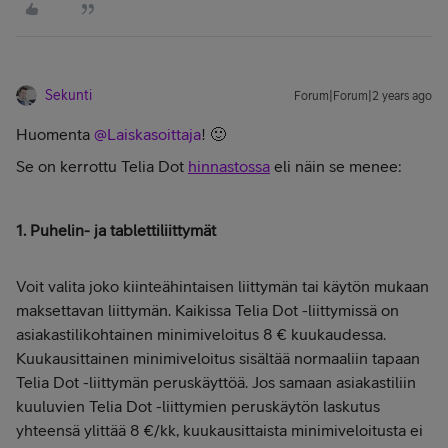
Sekunti
Forum|Forum|2 years ago
Huomenta
@Laiskasoittaja
! 🙂
Se on kerrottu Telia Dot
hinnastossa
eli näin se menee:
1. Puhelin- ja tablettiliittymät
Voit valita joko kiinteähintaisen liittymän tai käytön mukaan
maksettavan liittymän. Kaikissa Telia Dot -liittymissä on
asiakastilikohtainen minimiveloitus 8 € kuukaudessa.
Kuukausittainen minimiveloitus sisältää normaaliin tapaan
Telia Dot -liittymän peruskäyttöä. Jos samaan asiakastiliin
kuuluvien Telia Dot -liittymien peruskäytön laskutus
yhteensä ylittää 8 €/kk, kuukausittaista minimiveloitusta ei