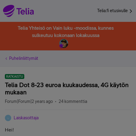
Telia.fi etusivulle
Telia Yhteisö on Vain luku -moodissa, kunnes
sulkeutuu kokonaan lokakuussa
Puhelinliittymät
RATKAISTU
Telia Dot 8-23 euroa kuukaudessa, 4G käytön
mukaan
Forum|Forum|2 years ago
24 kommenttia
Laiskasoittaja
L
Hei!