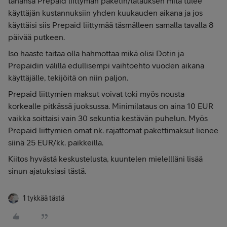
tahansa Prepaid liittymän paketin/latauksen mitä tulee
käyttäjän kustannuksiin yhden kuukauden aikana ja jos
käyttäisi siis Prepaid liittymää täsmälleen samalla tavalla 8
päivää putkeen.
Iso haaste taitaa olla hahmottaa mikä olisi Dotin ja
Prepaidin välillä edullisempi vaihtoehto vuoden aikana
käyttäjälle, tekijöitä on niin paljon.
Prepaid liittymien maksut voivat toki myös nousta
korkealle pitkässä juoksussa. Minimilataus on aina 10 EUR
vaikka soittaisi vain 30 sekuntia kestävän puhelun. Myös
Prepaid liittymien omat nk. rajattomat pakettimaksut lienee
siinä 25 EUR/kk. paikkeilla.
Kiitos hyvästä keskustelusta, kuuntelen mielellläni lisää
sinun ajatuksiasi tästä.
1 tykkää tästä