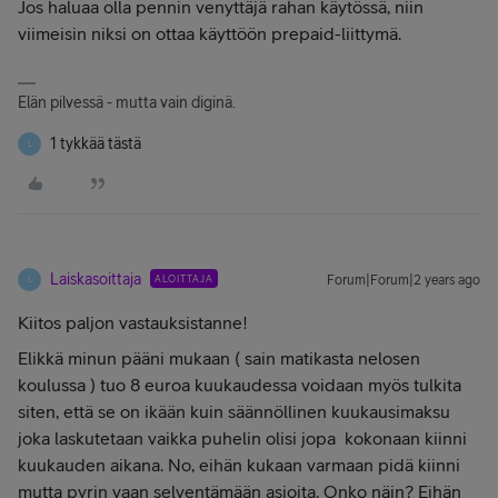
Jos haluaa olla pennin venyttäjä rahan käytössä, niin
viimeisin niksi on ottaa käyttöön prepaid-liittymä.
Elän pilvessä - mutta vain diginä.
1 tykkää tästä
L
Laiskasoittaja
ALOITTAJA
Forum|Forum|2 years ago
L
Kiitos paljon vastauksistanne!
Elikkä minun pääni mukaan ( sain matikasta nelosen
koulussa ) tuo 8 euroa kuukaudessa voidaan myös tulkita
siten, että se on ikään kuin säännöllinen kuukausimaksu
joka laskutetaan vaikka puhelin olisi jopa kokonaan kiinni
kuukauden aikana. No, eihän kukaan varmaan pidä kiinni
mutta pyrin vaan selventämään asioita. Onko näin? Eihän