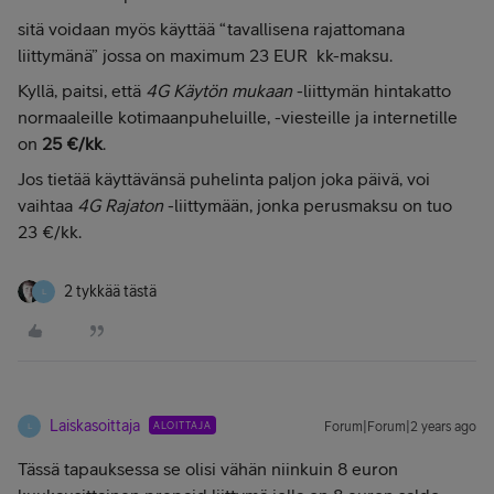
sitä voidaan myös käyttää “tavallisena rajattomana
liittymänä” jossa on maximum 23 EUR kk-maksu.
Kyllä, paitsi, että
4G Käytön mukaan
-liittymän hintakatto
normaaleille kotimaanpuheluille, -viesteille ja internetille
on
25
€/kk
.
Jos tietää käyttävänsä puhelinta paljon joka päivä, voi
vaihtaa
4G Rajaton
-liittymään, jonka perusmaksu on tuo
23 €/kk.
2 tykkää tästä
L
Laiskasoittaja
ALOITTAJA
Forum|Forum|2 years ago
L
Tässä tapauksessa se olisi vähän niinkuin 8 euron