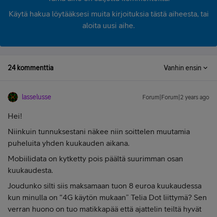
Käytä hakua löytääksesi muita kirjoituksia tästä aiheesta, tai
aloita uusi aihe.
24 kommenttia
Vanhin ensin
lasselusse
Forum|Forum|2 years ago
Hei!
Niinkuin tunnuksestani näkee niin soittelen muutamia
puheluita yhden kuukauden aikana.
Mobiilidata on kytketty pois päältä suurimman osan
kuukaudesta.
Joudunko silti siis maksamaan tuon 8 euroa kuukaudessa
kun minulla on “4G käytön mukaan” Telia Dot liittymä? Sen
verran huono on tuo matikkapää että ajattelin teiltä hyvät