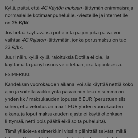
Kyllä, paitsi, että
4G Käytön mukaan
-liittymän enimmäisraja
normaaleille kotimaanpuheluille, -viesteille ja internetille
on
25
€/kk
.
Jos tietää käyttävänsä puhelinta paljon joka päivä, voi
vaihtaa
4G Rajaton
-liittymään, jonka perusmaksu on tuo
23 €/kk.
Juuri näin, kyllä kyllä, rajoituksia Dotilla ei ole, ja
käyttämättä jäänyt osuus veloitetaan joka tapauksessa.
ESIMERKKI:
Kahdeksan vuorokauden aikana voi siis käyttää nettiä koko
ajan ja soitella vaikka yötä päivää niin laskun summa on
yhden kk / maksukauden lopussa 8 EUR (perustuen siis
siihen, että veloitus on max 1 EUR yhden vuorokauden
aikana, ja loput maksukauden ajasta ei käytä ollenkaan
liittymää, netti pois päältä eikä soita puheluita).
Tämä ylläoleva esimerkkini vissiin päihittää selvästi mikä