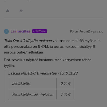
Laiskasoittaja
ALOITTAJA
Forum|Forum|2 years ago
L
Telia Dot 4G Käytön mukaan
voi tosiaan mieltää myös niin,
että perusmaksu on 8 €/kk ja perusmaksuun sisältyy 8
eurolla puhe/nettiaikaa.
Dot-sovellus näyttää kustannusten kertymisen tähän
tyyliin:
Laskua yht. 8,00 € veloitetaan 15.10.2023
peruskäyttö
0,54 €
Peruskäytön minimiveloitus
7,46 €