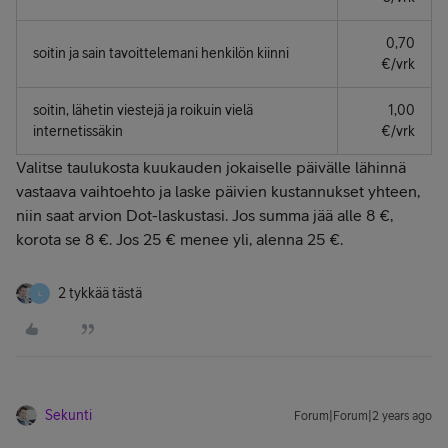
0,70
soitin ja sain tavoittelemani henkilön kiinni
€/vrk​
soitin, lähetin viestejä ja roikuin vielä
1,00
internetissäkin
€/vrk​
Valitse taulukosta kuukauden jokaiselle päivälle lähinnä
vastaava vaihtoehto ja laske päivien kustannukset yhteen,
niin saat arvion Dot-laskustasi. Jos summa jää alle 8 €,
korota se 8 €. Jos 25 € menee yli, alenna 25 €.
2 tykkää tästä
L
Sekunti
Forum|Forum|2 years ago