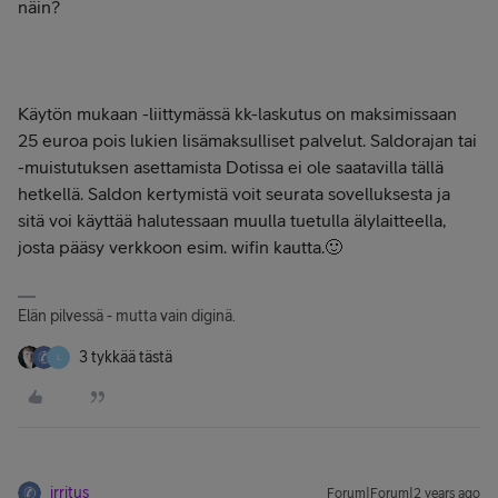
näin?
Käytön mukaan -liittymässä kk-laskutus on maksimissaan
25 euroa pois lukien lisämaksulliset palvelut. Saldorajan tai
-muistutuksen asettamista Dotissa ei ole saatavilla tällä
hetkellä. Saldon kertymistä voit seurata sovelluksesta ja
sitä voi käyttää halutessaan muulla tuetulla älylaitteella,
josta pääsy verkkoon esim. wifin kautta.🙂
Elän pilvessä - mutta vain diginä.
3 tykkää tästä
L
irritus
Forum|Forum|2 years ago