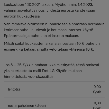
kuukauteen 1.10.2021 alkaen. Myöhemmin, 1.4.2023,
vähimmäisveloitus nousi viidestä eurosta kahdeksaan
euroon kuukaudessa.
Vähimmäisveloitukseen huomioidaan ainoastaan normaalit
kotimaanpuhelut, -viestit ja kotimaan internet-käyttö.
Epänormaaleja puheluita ei lasketa mukaan.
Mikäli soitat kuukauden aikana ainoastaan 10 € puhelun
esimerkiksi kelaan, sinulta veloitetaan yhteensä 18 €.
Jos 8 – 25 €/kk hintahaarukka mietityttää, tässä rankasti
yksinkertaistettu malli Dot 4G Käytön mukaan
hinnoittelusta vuorokausittain:
0,00
lentotila
€/vrk​
0,30
nostin puhelimen käteeni
€/vrk​