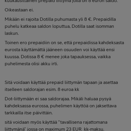
kuukausittainen prepaid liittymä jolla on 8 euron saldo.
Oikeastaan ei.
Mikään ei rajoita Dotilla puhumasta yli 8 €. Prepaidilla
puhelu katkeaa saldon loputtua, Dotilla saat isomman
laskun.
Toinen ero prepaidiin on se, että prepaidissa kahdeksasta
eurosta käyttämättä jääneen osuuden voi käyttää ensi
kuussa. Dotissa 8 € menee joka tapauksessa, vaikka
puhelimesta olisi akku irti.
Sitä voidaan käyttää prepaid liittymän tapaan ja asettaa
itselleen saldorajan esim. 8 euroa kk
Dot-liittymään ei saa saldorajaa. Mikäli haluaa pysyä
kahdeksassa eurossa, puhelimen käyttöä on jaksettava
tarkkailla itse päivittäin.
sitä voidaan myös käyttää “tavallisena rajattomana
liittymänä” jossa on maximum 23 EUR kk-maksu.