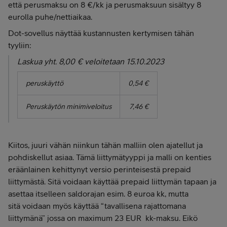
että perusmaksu on 8 €/kk ja perusmaksuun sisältyy 8
eurolla puhe/nettiaikaa.
Dot-sovellus näyttää kustannusten kertymisen tähän
tyyliin:
Laskua yht. 8,00 € veloitetaan 15.10.2023
peruskäyttö
0,54 €
Peruskäytön minimiveloitus
7,46 €
Kiitos, juuri vähän niinkun tähän malliin olen ajatellut ja
pohdiskellut asiaa. Tämä liittymätyyppi ja malli on kenties
eräänlainen kehittynyt versio perinteisestä prepaid
liittymästä. Sitä voidaan käyttää prepaid liittymän tapaan ja
asettaa itselleen saldorajan esim. 8 euroa kk, mutta
sitä voidaan myös käyttää “tavallisena rajattomana
liittymänä” jossa on maximum 23 EUR kk-maksu. Eikö