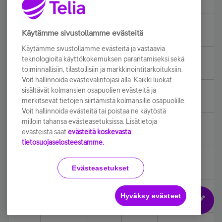
8.
0,061328
Käytämme sivustollamme evästeitä
Käytämme sivustollamme evästeitä ja vastaavia
teknologioita käyttökokemuksen parantamiseksi sekä
9.
0,046387
toiminnallisiin, tilastollisiin ja markkinointitarkoituksiin.
Voit hallinnoida evästevalintojasi alla. Kaikki luokat
sisältävät kolmansien osapuolien evästeitä ja
10.
0,010938
merkitsevät tietojen siirtämistä kolmansille osapuolille.
Voit hallinnoida evästeitä tai poistaa ne käytöstä
milloin tahansa evästeasetuksissa. Lisätietoja
11.
0,028711
evästeistä saat
evästeitä koskevasta
tietosuojaselosteestamme.
12.
0,074707
Evästeasetukset
13.
0,034473
Hyväksy evästeet