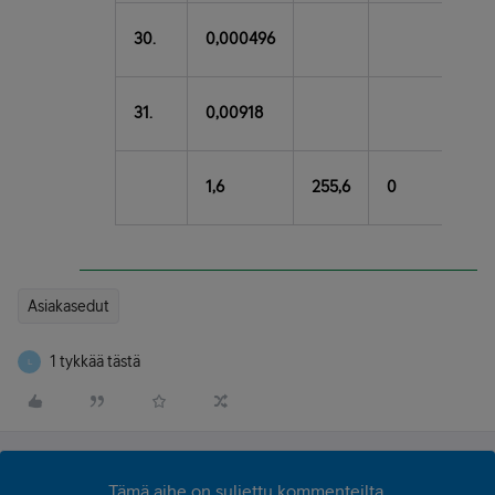
30.
0,000496
31.
0,00918
1,6
255,6
0
0,5
Asiakasedut
1 tykkää tästä
L
Tämä aihe on suljettu kommenteilta.