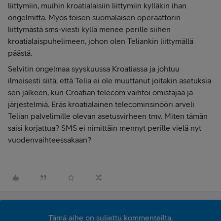
liittymiin, muihin kroatialaisiin liittymiin kylläkin ihan
ongelmitta. Myös toisen suomalaisen operaattorin
liittymästä sms-viesti kyllä menee perille siihen
kroatialaispuhelimeen, johon olen Teliankin liittymällä
päästä.
Selvitin ongelmaa syyskuussa Kroatiassa ja johtuu
ilmeisesti siitä, että Telia ei ole muuttanut joitakin asetuksia
sen jälkeen, kun Croatian telecom vaihtoi omistajaa ja
järjestelmiä. Eräs kroatialainen telecominsinööri arveli
Telian palvelimille olevan asetusvirheen tmv. Miten tämän
saisi korjattua? SMS ei nimittäin mennyt perille vielä nyt
vuodenvaihteessakaan?
Tämä aihe on suljettu kommenteilta.