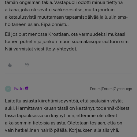
tämän ongelman takia. Vastapuoli odotti minua tiettynä
aikana, joka oli sovittu sähköpostitse, mutta jouduin
aikataulusyistä muuttamaan tapaamispäivää ja luulin sms-
hoitaneen asian. Eipä onnistu.
Eli jos olet menossa Kroatiaan, ota varmuudeksi mukaasi
toinen puhelin ja jonkun muun suomalaisoperaattorin sim.
Näi varmistat viestittely-yhteydet.
PiaJo
Forum|Forum|7 years ago
P
Laitettu asiasta kiirehtimispyyntöä, että saataisiin väylät
auki. Harmittavan kauan tässä on kestänyt, todennäköisesti
tässä tapauksessa on käynyt niin, ettemme ole olleet
aikaisemmin tietoisia asiasta. Oletetaan tosiaan, että on
vain hetkellinen häiriö päällä. Korjauksen alla siis yhä.