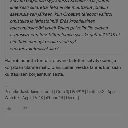
Selvitin ongelmaa syyskuussa Kroatiassa ja johtuu
ilmeisesti siitä, että Telia ei ole muuttanut joitakin
asetuksia sen jälkeen, kun Croatian telecom vaihtoi
omistajaa ja järjestelmiä. Eräs kroatialainen
telecominsinööri arveli Telian palvelimille olevan
asetusvirheen tmv. Miten tämän saisi korjattua? SMS ei
nimittäin mennyt perille vielä nyt
vuodenvaihteessakaan?
Häiriötilannetta tuntuisi olevan- laitettiin selvitykseen ja
korjataan tilanne mahd.pian. Laitan viestiä tänne, kun saan
kuittauksen korjaantumisesta.
Pia, tekniikasta kiinnostunut | Oura 3| DV8919 | kiinteä 5G | Apple
Watch 7 | AppleTV 4K | iPhone 14 | Decot |