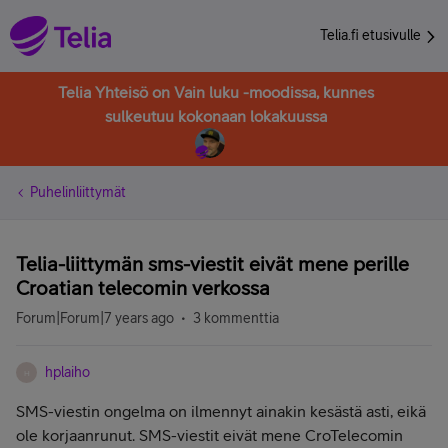
Telia.fi etusivulle
Telia Yhteisö on Vain luku -moodissa, kunnes
sulkeutuu kokonaan lokakuussa
Puhelinliittymät
Telia-liittymän sms-viestit eivät mene perille
Croatian telecomin verkossa
Forum|Forum|7 years ago
3 kommenttia
hplaiho
H
SMS-viestin ongelma on ilmennyt ainakin kesästä asti, eikä
ole korjaanrunut. SMS-viestit eivät mene CroTelecomin