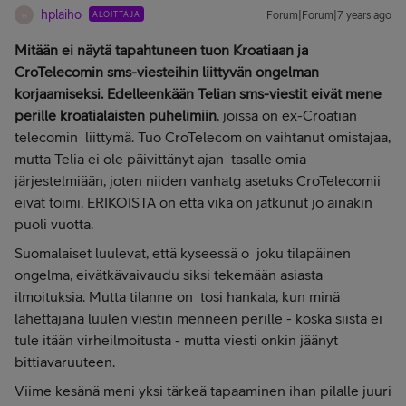
hplaiho
ALOITTAJA
Forum|Forum|7 years ago
H
Mitään ei näytä tapahtuneen tuon Kroatiaan ja
CroTelecomin sms-viesteihin liittyvän ongelman
korjaamiseksi. Edelleenkään Telian sms-viestit eivät mene
perille kroatialaisten puhelimiin
, joissa on ex-Croatian
telecomin liittymä. Tuo CroTelecom on vaihtanut omistajaa,
mutta Telia ei ole päivittänyt ajan tasalle omia
järjestelmiään, joten niiden vanhatg asetuks CroTelecomii
eivät toimi. ERIKOISTA on että vika on jatkunut jo ainakin
puoli vuotta.
Suomalaiset luulevat, että kyseessä o joku tilapäinen
ongelma, eivätkävaivaudu siksi tekemään asiasta
ilmoituksia. Mutta tilanne on tosi hankala, kun minä
lähettäjänä luulen viestin menneen perille - koska siistä ei
tule itään virheilmoitusta - mutta viesti onkin jäänyt
bittiavaruuteen.
Viime kesänä meni yksi tärkeä tapaaminen ihan pilalle juuri