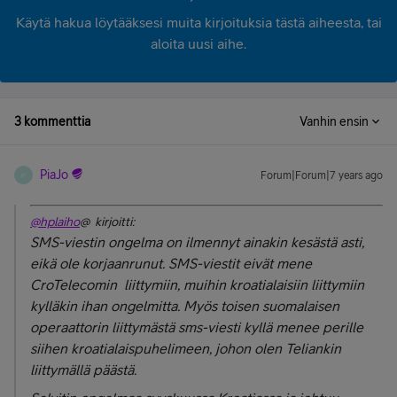
Käytä hakua löytääksesi muita kirjoituksia tästä aiheesta, tai
aloita uusi aihe.
3 kommenttia
Vanhin ensin
PiaJo
Forum|Forum|7 years ago
P
@hplaiho
@ kirjoitti:
SMS-viestin ongelma on ilmennyt ainakin kesästä asti,
eikä ole korjaanrunut. SMS-viestit eivät mene
CroTelecomin liittymiin, muihin kroatialaisiin liittymiin
kylläkin ihan ongelmitta. Myös toisen suomalaisen
operaattorin liittymästä sms-viesti kyllä menee perille
siihen kroatialaispuhelimeen, johon olen Teliankin
liittymällä päästä.