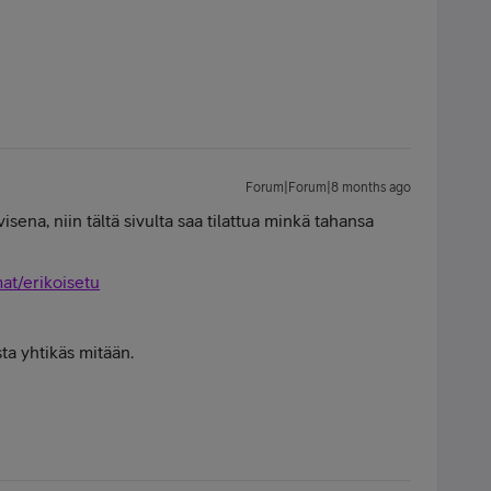
Forum|Forum|8 months ago
visena, niin tältä sivulta saa tilattua minkä tahansa
mat/erikoisetu
sta yhtikäs mitään.