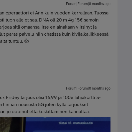
Forum|Forum|8 months ago
an operaattori ei Ann kuin vuoden kerrallaan. Tuossa
asti tuon alle et saa. DNA oli 20 m 4g 15€ samoin
tarjoaa sitä omaansa. Itse en ainakaan viitsinyt ja
lut paras palvelu niin chatissa kuin kivijalkaliikkeessä.
alta tuntuu. 👍
Forum|Forum|8 months ago
ack Fridey tarjous olisi 16,99 ja 100e lahjakortti S-
 hinnan noususta 5G joten kyllä tarjoukset
ään jo oppinut että keskittäminen kannattaa.