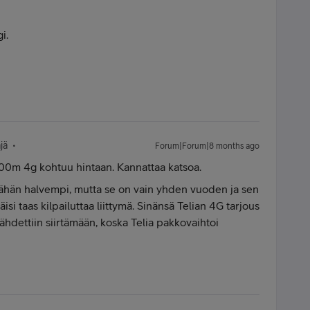
i.
jä
Forum|Forum|8 months ago
 100m 4g kohtuu hintaan. Kannattaa katsoa.
vähän halvempi, mutta se on vain yhden vuoden ja sen
si taas kilpailuttaa liittymä. Sinänsä Telian 4G tarjous
lähdettiin siirtämään, koska Telia pakkovaihtoi