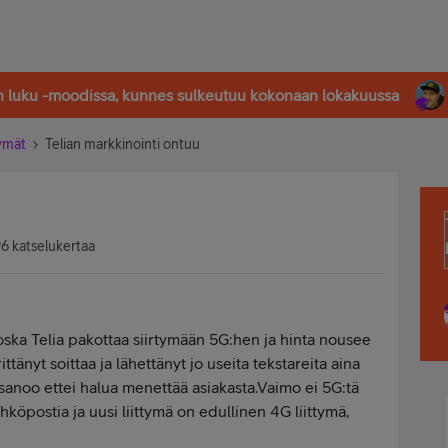
in luku -moodissa, kunnes sulkeutuu kokonaan lokakuussa
tymät
Telian markkinointi ontuu
6 katselukertaa
koska Telia pakottaa siirtymään 5G:hen ja hinta nousee
ittänyt soittaa ja lähettänyt jo useita tekstareita aina
sanoo ettei halua menettää asiakasta.Vaimo ei 5G:tä
hköpostia ja uusi liittymä on edullinen 4G liittymä,