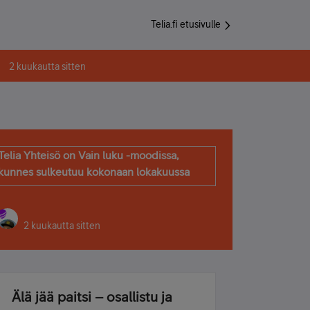
Telia.fi etusivulle
2 kuukautta sitten
Telia Yhteisö on Vain luku -moodissa,
kunnes sulkeutuu kokonaan lokakuussa
2 kuukautta sitten
Älä jää paitsi – osallistu ja