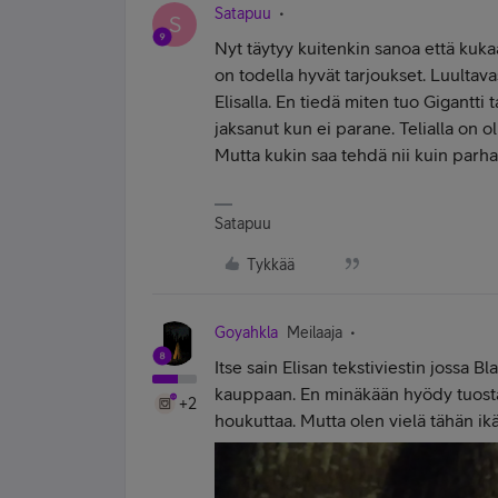
Satapuu
S
Nyt täytyy kuitenkin sanoa että kuka
on todella hyvät tarjoukset. Luultav
Elisalla. En tiedä miten tuo Gigantti 
jaksanut kun ei parane. Telialla on ol
Mutta kukin saa tehdä nii kuin parha
Satapuu
Tykkää
Goyahkla
Meilaaja
Itse sain Elisan tekstiviestin jossa Bl
kauppaan. En minäkään hyödy tuosta
+2
houkuttaa. Mutta olen vielä tähän ik