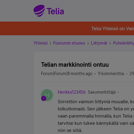
Telia Yhteisö on Va
Yhteisö
Foorumin etusivu
Liittymät
Puhelinliit
Telian markkinointi ontuu
Forum|Forum|8 months ago
9 kommenttia
29
Henkka123456
Savumerkittäjä
H
Siirrettiin vaimon liittymä muualle, 
tolkuttomasti. Sen jälkeen Telia on yr
vaan paremmalla hinnalla, kun Telia 
tarvitse kun lukee kännykällä vain sä
niin se siitä.