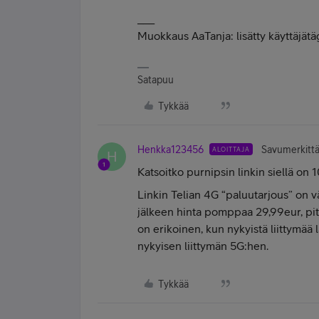
___
Muokkaus AaTanja: lisätty käyttäjätäg
Satapuu
Tykkää
Henkka123456
Savumerkittä
ALOITTAJA
H
Katsoitko purnipsin linkin siellä on
Linkin Telian 4G “paluutarjous” on 
jälkeen hinta pomppaa 29,99eur, pitäi
on erikoinen, kun nykyistä liittymää 
nykyisen liittymän 5G:hen.
Tykkää