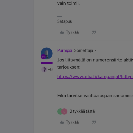
vain toimii.
Satapuu
Tykkää
Purnipsi
Somettaja
Jos liittymällä on numeronsiirto aktii
tarjouksen:
+8
https://www.telia.fi/kampanjat/liitty
Eikä tarvitse välittää aspan sanomisi
2 tykkää tästä
H
S
Tykkää