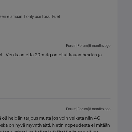
en elämään. I only use fossil Fuel.
Forum|Forum|8 months ago
li. Veikkaan että 20m 4g on ollut kauan heidän ja
Forum|Forum|8 months ago
 oli heidän tarjous mutta jos voin veikata niin 4G
oska on hyvä myyntivaltti. Netin nopeudesta ei mitään
 näen uutiset kun kelloni värähtää niin sen näkee