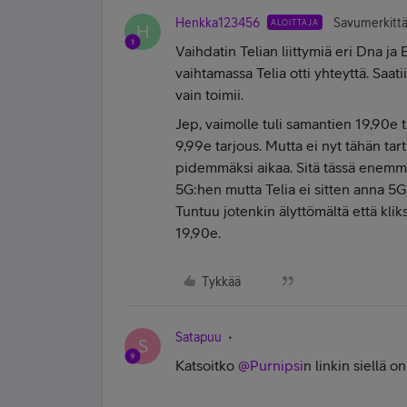
Henkka123456
Savumerkittä
ALOITTAJA
H
Vaihdatin Telian liittymiä eri Dna ja E
vaihtamassa Telia otti yhteyttä. Saat
vain toimii.
Jep, vaimolle tuli samantien 19,90e t
9,99e tarjous. Mutta ei nyt tähän tar
pidemmäksi aikaa. Sitä tässä enemmän
5G:hen mutta Telia ei sitten anna 5G
Tuntuu jotenkin älyttömältä että kliksu
19,90e.
Tykkää
Satapuu
S
Katsoitko ​
@Purnipsi
n linkin siellä 