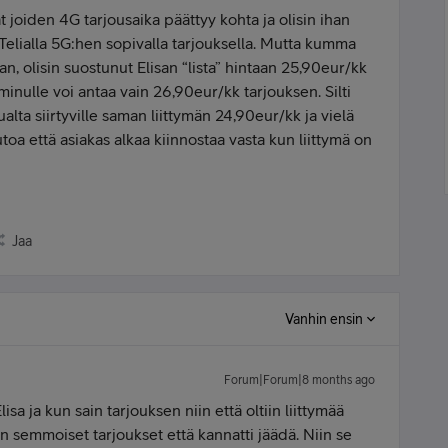
t joiden 4G tarjousaika päättyy kohta ja olisin ihan
Telialla 5G:hen sopivalla tarjouksella. Mutta kumma
an, olisin suostunut Elisan “lista” hintaan 25,90eur/kk
 minulle voi antaa vain 26,90eur/kk tarjouksen. Silti
alta siirtyville saman liittymän 24,90eur/kk ja vielä
toa että asiakas alkaa kiinnostaa vasta kun liittymä on
Jaa
Vanhin ensin
Forum|Forum|8 months ago
lisa ja kun sain tarjouksen niin että oltiin liittymää
iin semmoiset tarjoukset että kannatti jäädä. Niin se