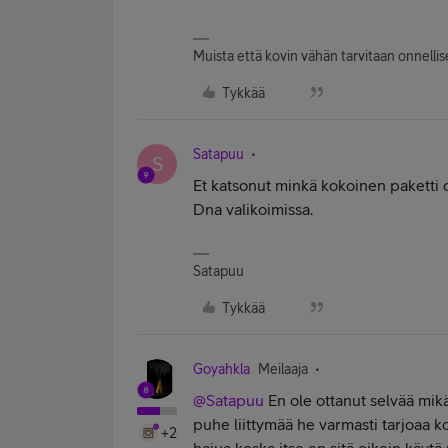
Muista että kovin vähän tarvitaan onnellise
Tykkää
Satapuu
S
Et katsonut minkä kokoinen paketti o
Dna valikoimissa.
Satapuu
Tykkää
Goyahkla
Meilaaja
@Satapuu
En ole ottanut selvää mikä
puhe liittymää he varmasti tarjoaa k
+2
hajua koska itse en sitä oikein käytä