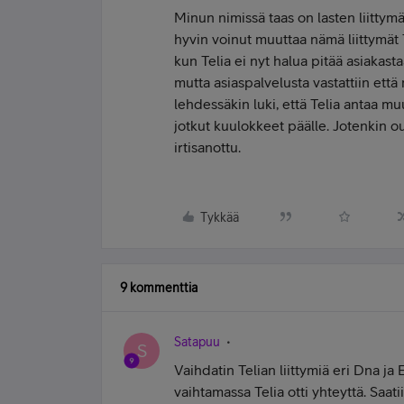
Minun nimissä taas on lasten liittymä
hyvin voinut muuttaa nämä liittymät 
kun Telia ei nyt halua pitää asiakasta
mutta asiaspalvelusta vastattiin että
lehdessäkin luki, että Telia antaa muu
jotkut kuulokkeet päälle. Jotenkin ou
irtisanottu.
Tykkää
9 kommenttia
Satapuu
S
Vaihdatin Telian liittymiä eri Dna ja E
vaihtamassa Telia otti yhteyttä. Saat