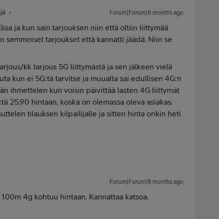
jä
Forum|Forum|8 months ago
lisa ja kun sain tarjouksen niin että oltiin liittymää
iin semmoiset tarjoukset että kannatti jäädä. Niin se
arjous/kk tarjous 5G liittymästä ja sen jälkeen vielä
tuta kun ei 5G:tä tarvitse ja muualta sai edullisen 4G:n
 ihmettelen kun voisin päivittää lasten 4G liittymät
:tä 25,90 hintaan, koska on olemassa oleva asiakas.
ttelen tilauksen kilpailijalle ja sitten hinta onkin heti
Forum|Forum|8 months ago
on 100m 4g kohtuu hintaan. Kannattaa katsoa.