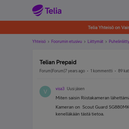
Telia Yhteisö on Va
Yhteisö
Foorumin etusivu
Liittymät
Puhelinliit
Telian Prepaid
Forum|Forum|7 years ago
1 kommentti
89 ka
visa3
Uusi jäsen
V
Miten saisin Riistakameran lähettämä
Kameran on Scout Guard SG880MK-1
kenelläkään tästä tietoa.