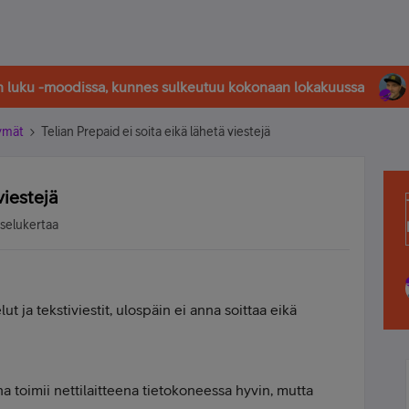
in luku -moodissa, kunnes sulkeutuu kokonaan lokakuussa
tymät
Telian Prepaid ei soita eikä lähetä viestejä
viestejä
tselukertaa
t ja tekstiviestit, ulospäin ei anna soittaa eikä
una toimii nettilaitteena tietokoneessa hyvin, mutta