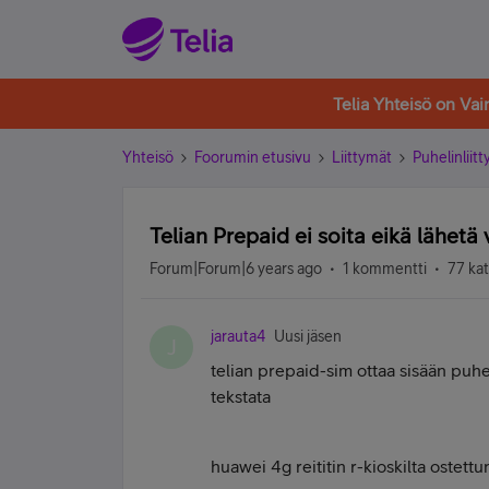
Telia Yhteisö on Va
Yhteisö
Foorumin etusivu
Liittymät
Puhelinliit
Telian Prepaid ei soita eikä lähetä 
Forum|Forum|6 years ago
1 kommentti
77 ka
jarauta4
Uusi jäsen
J
telian prepaid-sim ottaa sisään puhelu
tekstata
huawei 4g reititin r-kioskilta ostett