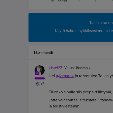
Tykkää
Tämä aihe on 
Käytä hakua löytääksesi muita kirjo
1 kommentti
kiisseli67
Virtuaalihahmo ⭐️
Hei
@jarauta4
ja tervetuloa Telian y
+7
Eli onko sinulla siis prepaid liittymä
Jotta voit soittaa ja tekstata liittym
ja tekstiviesteihin.