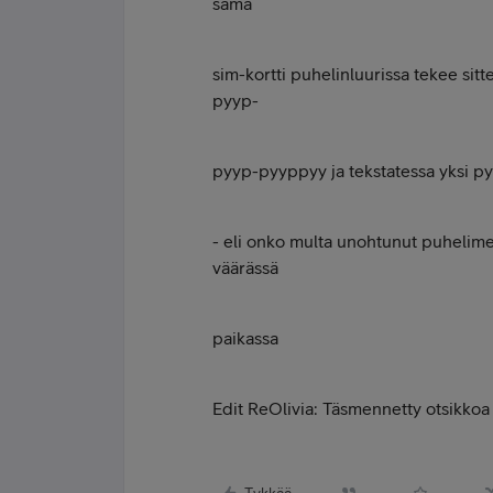
sama
sim-kortti puhelinluurissa tekee sitte
pyyp-
pyyp-pyyppyy ja tekstatessa yksi py
- eli onko multa unohtunut puhelimen
väärässä
paikassa
Edit ReOlivia: Täsmennetty otsikkoa