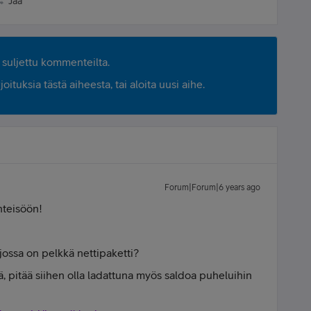
Jaa
suljettu kommenteilta.
ituksia tästä aiheesta, tai aloita uusi aihe.
Forum|Forum|6 years ago
hteisöön!
, jossa on pelkkä nettipaketti?
ällä, pitää siihen olla ladattuna myös saldoa puheluihin