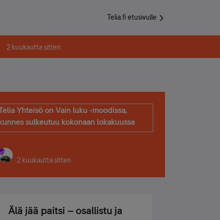
Telia.fi etusivulle
2 kuukautta sitten
Telia Yhteisö on Vain luku -moodissa,
kunnes sulkeutuu kokonaan lokakuussa
2 kuukautta sitten
Älä jää paitsi – osallistu ja