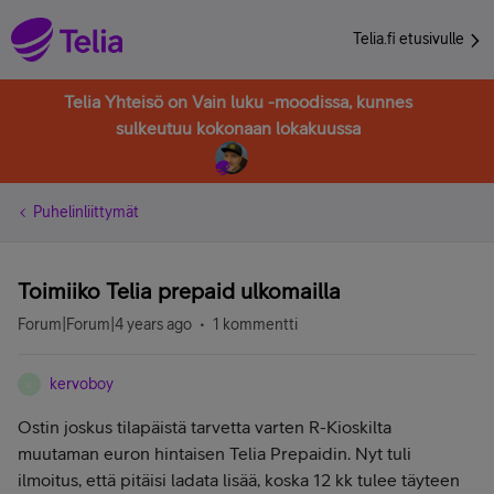
Telia.fi etusivulle
Telia Yhteisö on Vain luku -moodissa, kunnes
sulkeutuu kokonaan lokakuussa
Puhelinliittymät
Toimiiko Telia prepaid ulkomailla
Forum|Forum|4 years ago
1 kommentti
kervoboy
K
Ostin joskus tilapäistä tarvetta varten R-Kioskilta
muutaman euron hintaisen Telia Prepaidin. Nyt tuli
ilmoitus, että pitäisi ladata lisää, koska 12 kk tulee täyteen