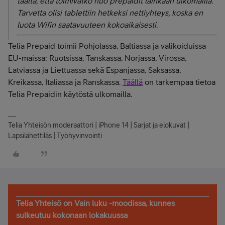
täältä, että toimivatko nuo prepaidit lainkaan ulkomailla.
Tarvetta olisi tablettiin hetkeksi nettiyhteys, koska en
luota Wifin saatavuuteen kokoaikaisesti.
Telia Prepaid toimii
Pohjolassa, Baltiassa ja valikoiduissa
EU-maissa: Ruotsissa, Tanskassa, Norjassa, Virossa,
Latviassa ja Liettuassa sekä Espanjassa, Saksassa,
Kreikassa, Italiassa ja Ranskassa.
Täällä
on tarkempaa tietoa
Telia Prepaidin käytöstä ulkomailla.
Telia Yhteisön moderaattori | iPhone 14 | Sarjat ja elokuvat |
Lapsilähettiläs | Työhyvinvointi
Telia Yhteisö on Vain luku -moodissa, kunnes
sulkeutuu kokonaan lokakuussa