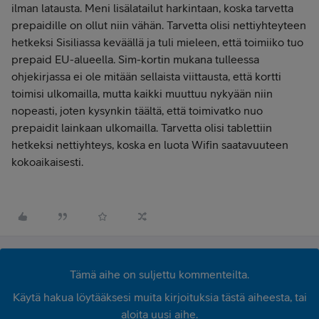
ilman latausta. Meni lisälatailut harkintaan, koska tarvetta
prepaidille on ollut niin vähän. Tarvetta olisi nettiyhteyteen
hetkeksi Sisiliassa keväällä ja tuli mieleen, että toimiiko tuo
prepaid EU-alueella. Sim-kortin mukana tulleessa
ohjekirjassa ei ole mitään sellaista viittausta, että kortti
toimisi ulkomailla, mutta kaikki muuttuu nykyään niin
nopeasti, joten kysynkin täältä, että toimivatko nuo
prepaidit lainkaan ulkomailla. Tarvetta olisi tablettiin
hetkeksi nettiyhteys, koska en luota Wifin saatavuuteen
kokoaikaisesti.
Tämä aihe on suljettu kommenteilta.
Käytä hakua löytääksesi muita kirjoituksia tästä aiheesta, tai
aloita uusi aihe.