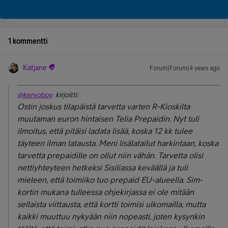
1 kommentti
Katjane
Forum|Forum|4 years ago
@kervoboy
kirjoitti:
Ostin joskus tilapäistä tarvetta varten R-Kioskilta
muutaman euron hintaisen Telia Prepaidin. Nyt tuli
ilmoitus, että pitäisi ladata lisää, koska 12 kk tulee
täyteen ilman latausta. Meni lisälatailut harkintaan, koska
tarvetta prepaidille on ollut niin vähän. Tarvetta olisi
nettiyhteyteen hetkeksi Sisiliassa keväällä ja tuli
mieleen, että toimiiko tuo prepaid EU-alueella. Sim-
kortin mukana tulleessa ohjekirjassa ei ole mitään
sellaista viittausta, että kortti toimisi ulkomailla, mutta
kaikki muuttuu nykyään niin nopeasti, joten kysynkin