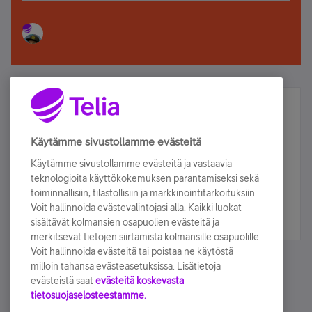
Älä jää paitsi – osallistu ja voita!
Tilaa Telian uutiskirje ja olet mukana arvonnassa.
Käytämme sivustollamme evästeitä
Samalla saat parhaat asiakasedut suoraan
Käytämme sivustollamme evästeitä ja vastaavia
sähköpostiisi.
teknologioita käyttökokemuksen parantamiseksi sekä
toiminnallisiin, tilastollisiin ja markkinointitarkoituksiin.
Voit hallinnoida evästevalintojasi alla. Kaikki luokat
Tilaa nyt
sisältävät kolmansien osapuolien evästeitä ja
merkitsevät tietojen siirtämistä kolmansille osapuolille.
Voit hallinnoida evästeitä tai poistaa ne käytöstä
milloin tahansa evästeasetuksissa. Lisätietoja
evästeistä saat
evästeitä koskevasta
tietosuojaselosteestamme.