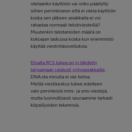
otetaanko käyttöön vai onko päädytty
siihen perinteiseen että ei oteta käyttöön
koska sen jälkeen asiakkaita ei voi
rahastaa normaali tekstiviesteillä?
Muutenkin tekstareiden määrä on
kokoajan laskussa koska kun enemmistö
käyttää viestintäsovelluksia.
Elisalla RCS tukea on jo lähdetty
tarjoamaan rajatusti yritysasiakkaille
.
DNA:sta minulla ei ole tietoa.
Meillä viestikeskus tukee edelleen
vain perinteisiä mms- ja sms-viestejä,
mutta luonnollisesti seuraamme tarkasti
kilpailijoiden tekemisiä.