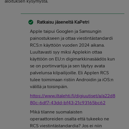
aloituksen kysymystä.
Ratkaisu jäseneltä
KaPetri
Apple taipui Googlen ja Samsungin
painostukseen ja ottaa viestintästandardi
RCS:n käyttöön vuoden 2024 aikana.
Luultavasti syy miksi Applekin ottaa
käyttöön on EU:n digimarkkinasäädös kun
se on portinvartija ja sen täytyy avata
palvelunsa kilpailijoille. Eli Applen RCS
tulee toimimaan ristiin Androidin ja iOS:n
välillä ja toisinpäin.
https://www.iltalehti.fi/digiuutiset/a/a22d8
80c-6df7-43dd-bf43-21c93165bc62
Mikä tilanne suomalaisten
operaattoreiden osalta että tukeeko ne
RCS viestintästandardia? Jos ei niin