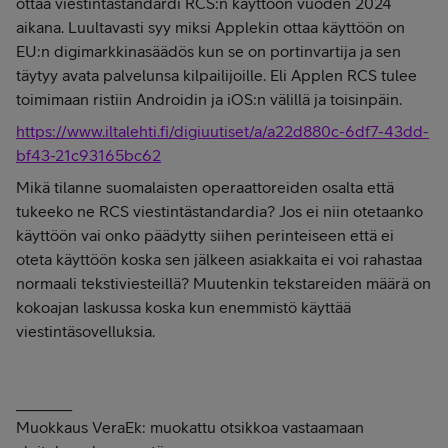
ottaa viestintästandardi RCS:n käyttöön vuoden 2024
aikana. Luultavasti syy miksi Applekin ottaa käyttöön on
EU:n digimarkkinasäädös kun se on portinvartija ja sen
täytyy avata palvelunsa kilpailijoille. Eli Applen RCS tulee
toimimaan ristiin Androidin ja iOS:n välillä ja toisinpäin.
https://www.iltalehti.fi/digiuutiset/a/a22d880c-6df7-43dd-
bf43-21c93165bc62
Mikä tilanne suomalaisten operaattoreiden osalta että
tukeeko ne RCS viestintästandardia? Jos ei niin otetaanko
käyttöön vai onko päädytty siihen perinteiseen että ei
oteta käyttöön koska sen jälkeen asiakkaita ei voi rahastaa
normaali tekstiviesteillä? Muutenkin tekstareiden määrä on
kokoajan laskussa koska kun enemmistö käyttää
viestintäsovelluksia.
_______
Muokkaus VeraEk: muokattu otsikkoa vastaamaan