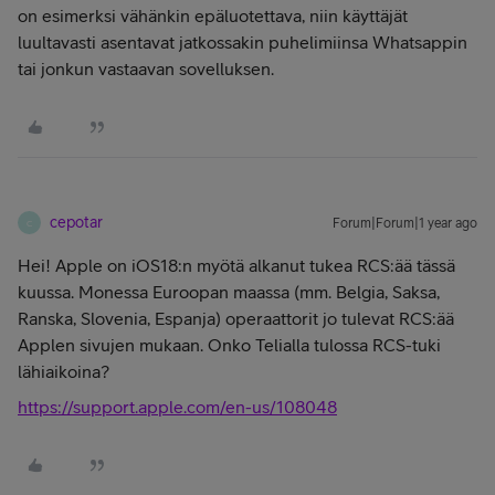
on esimerksi vähänkin epäluotettava, niin käyttäjät
luultavasti asentavat jatkossakin puhelimiinsa Whatsappin
tai jonkun vastaavan sovelluksen.
cepotar
Forum|Forum|1 year ago
C
Hei! Apple on iOS18:n myötä alkanut tukea RCS:ää tässä
kuussa. Monessa Euroopan maassa (mm. Belgia, Saksa,
Ranska, Slovenia, Espanja) operaattorit jo tulevat RCS:ää
Applen sivujen mukaan. Onko Telialla tulossa RCS-tuki
lähiaikoina?
https://support.apple.com/en-us/108048