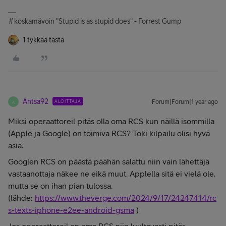
#koskamävoin "Stupid is as stupid does" - Forrest Gump
1 tykkää tästä
Antsa92
ALOITTAJA
Forum|Forum|1 year ago
A
Miksi operaattoreil pitäs olla oma RCS kun näillä isommilla
(Apple ja Google) on toimiva RCS? Toki kilpailu olisi hyvä
asia.
Googlen RCS on päästä päähän salattu niin vain lähettäjä
vastaanottaja näkee ne eikä muut. Applella sitä ei vielä ole,
mutta se on ihan pian tulossa.
(lähde:
https://www.theverge.com/2024/9/17/24247414/rc
s-texts-iphone-e2ee-android-gsma
)