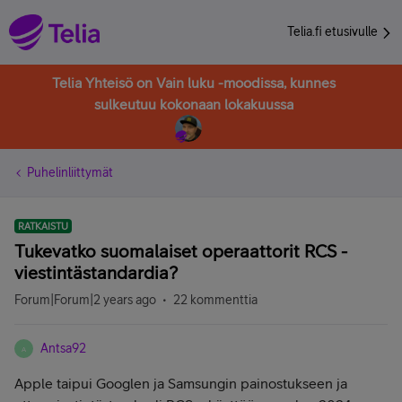
Telia.fi etusivulle
Telia Yhteisö on Vain luku -moodissa, kunnes
sulkeutuu kokonaan lokakuussa
Puhelinliittymät
RATKAISTU
Tukevatko suomalaiset operaattorit RCS -
viestintästandardia?
Forum|Forum|2 years ago
22 kommenttia
Antsa92
A
Apple taipui Googlen ja Samsungin painostukseen ja