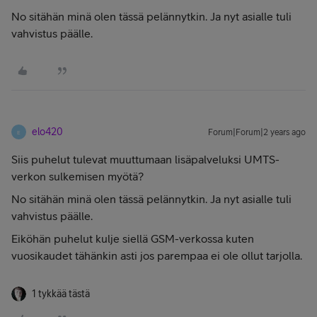
No sitähän minä olen tässä pelännytkin. Ja nyt asialle tuli
vahvistus päälle.
elo420
Forum|Forum|2 years ago
E
Siis puhelut tulevat muuttumaan lisäpalveluksi UMTS-
verkon sulkemisen myötä?
No sitähän minä olen tässä pelännytkin. Ja nyt asialle tuli
vahvistus päälle.
Eiköhän puhelut kulje siellä GSM-verkossa kuten
vuosikaudet tähänkin asti jos parempaa ei ole ollut tarjolla.
1 tykkää tästä