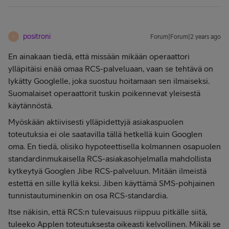
positroni
Forum|Forum|2 years ago
P
En ainakaan tiedä, että missään mikään operaattori
ylläpitäisi enää omaa RCS-palveluaan, vaan se tehtävä on
lykätty Googlelle, joka suostuu hoitamaan sen ilmaiseksi.
Suomalaiset operaattorit tuskin poikennevat yleisestä
käytännöstä.
Myöskään aktiivisesti ylläpidettyjä asiakaspuolen
toteutuksia ei ole saatavilla tällä hetkellä kuin Googlen
oma. En tiedä, olisiko hypoteettisella kolmannen osapuolen
standardinmukaisella RCS-asiakasohjelmalla mahdollista
kytkeytyä Googlen Jibe RCS-palveluun. Mitään ilmeistä
estettä en sille kyllä keksi. Jiben käyttämä SMS-pohjainen
tunnistautuminenkin on osa RCS-standardia.
Itse näkisin, että RCS:n tulevaisuus riippuu pitkälle siitä,
tuleeko Applen toteutuksesta oikeasti kelvollinen. Mikäli se