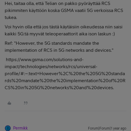
Hei, taitaa olla, että Telian on pakko pyöräyttää RCS
pikimmiten käyttöön koska GSMA vaatii 5G verkoissa RCS
tukea.
Voi hyvin olla että jos tästä käytäisiin oikeudessa niin saisi
kaikki 5G:tä myyvät teleoperaattorit aika ison laskun :)
Ref: "However, the 5G standards mandate the
implementation of RCS in 5G networks and devices."
https://www.gsma.com/solutions-and-
impact/technologies/networks/rcs/universal-
profile/#:~:text=However%2C%20the%205G%20standa
rds%20mandate%20the%20implementation%20of%20R
CS%20in%205G%20networks%20and%20devices.
Permikk
Forum|Forum|1 year ago