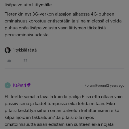
lisäpalveluita liittymälle.
Tietenkin nyt 3G-verkon alasajon alkaessa 4G-puheen
ominaisuus korostuu entisestään ja siinä mielessä ei voida
puhua enää lisäpalvelusta vaan liittymän tärkeästä
perusominaisuudesta.
1 tykkää tästä
KaPetri
Forum|Forum|2 years ago
K
Eli teette samalla tavalla kuin kilpailija Elisa että ollaan vain
passiivisena ja kädet tumpussa eikä tehdä mitään. Eikö
pitäisi keskittyä siihen oman palvelun kehittämiseen eikä
kilpailijoiden takkailuun? Ja pitäisi olla myös
omatoimisuutta asian edistämisen suhteen eikä nojata