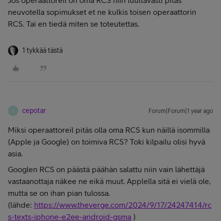
Jos operaattoreil on oma RCS niin luultavasti pitäs
neuvotella sopimukset et ne kulkis toisen operaattorin
RCS. Tai en tiedä miten se toteutettas.
1 tykkää tästä
cepotar
Forum|Forum|1 year ago
C
Miksi operaattoreil pitäs olla oma RCS kun näillä isommilla
(Apple ja Google) on toimiva RCS? Toki kilpailu olisi hyvä
asia.
Googlen RCS on päästä päähän salattu niin vain lähettäjä
vastaanottaja näkee ne eikä muut. Applella sitä ei vielä ole,
mutta se on ihan pian tulossa.
(lähde:
https://www.theverge.com/2024/9/17/24247414/rc
s-texts-iphone-e2ee-android-gsma
)