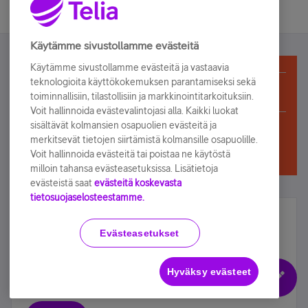
Käytämme sivustollamme evästeitä
Käytämme sivustollamme evästeitä ja vastaavia
Telia Yhteisö on Vain luku -moodissa, kunnes
teknologioita käyttökokemuksen parantamiseksi sekä
toiminnallisiin, tilastollisiin ja markkinointitarkoituksiin.
sulkeutuu kokonaan lokakuussa
Voit hallinnoida evästevalintojasi alla. Kaikki luokat
sisältävät kolmansien osapuolien evästeitä ja
merkitsevät tietojen siirtämistä kolmansille osapuolille.
Voit hallinnoida evästeitä tai poistaa ne käytöstä
milloin tahansa evästeasetuksissa. Lisätietoja
evästeistä saat
evästeitä koskevasta
tietosuojaselosteestamme.
Älä jää paitsi – osallistu ja voita!
Evästeasetukset
Tilaa Telian uutiskirje ja olet mukana arvonnassa.
Samalla saat parhaat asiakasedut suoraan
Hyväksy evästeet
sähköpostiisi.