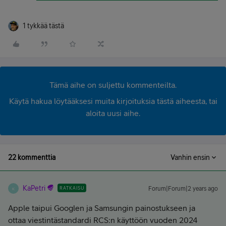
1 tykkää tästä
Tämä aihe on suljettu kommenteilta.
Käytä hakua löytääksesi muita kirjoituksia tästä aiheesta, tai
aloita uusi aihe.
22 kommenttia
Vanhin ensin
KaPetri
RATKAISU
Forum|Forum|2 years ago
K
Apple taipui Googlen ja Samsungin painostukseen ja
ottaa viestintästandardi RCS:n käyttöön vuoden 2024