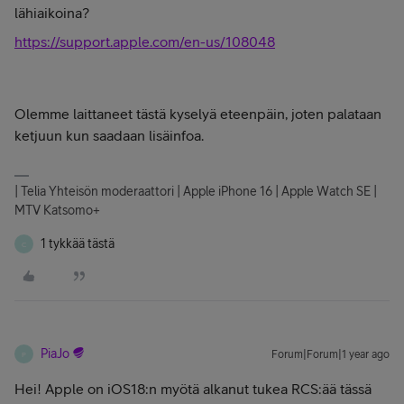
lähiaikoina?
https://support.apple.com/en-us/108048
Olemme laittaneet tästä kyselyä eteenpäin, joten palataan
ketjuun kun saadaan lisäinfoa.
| Telia Yhteisön moderaattori | Apple iPhone 16 | Apple Watch SE |
MTV Katsomo+
1 tykkää tästä
C
PiaJo
Forum|Forum|1 year ago
P
Hei! Apple on iOS18:n myötä alkanut tukea RCS:ää tässä