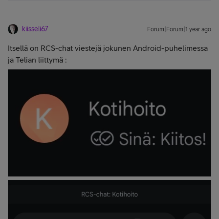
kiisseli67
Forum|Forum|1 year ago
Itsellä on RCS-chat viestejä jokunen Android-puhelimessa
ja Telian liittymä :