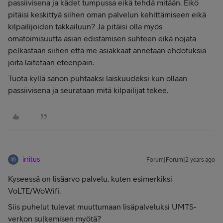
passiivisena ja kädet tumpussa eikä tehdä mitään. Eikö
pitäisi keskittyä siihen oman palvelun kehittämiseen eikä
kilpailijoiden takkailuun? Ja pitäisi olla myös
omatoimisuutta asian edistämisen suhteen eikä nojata
pelkästään siihen että me asiakkaat annetaan ehdotuksia
joita laitetaan eteenpäin.
Tuota kyllä sanon puhtaaksi laiskuudeksi kun ollaan
passiivisena ja seurataan mitä kilpailijat tekee.
irritus
Forum|Forum|2 years ago
Kyseessä on lisäarvo palvelu, kuten esimerkiksi
VoLTE/WoWifi.
Siis puhelut tulevat muuttumaan lisäpalveluksi UMTS-
verkon sulkemisen myötä?