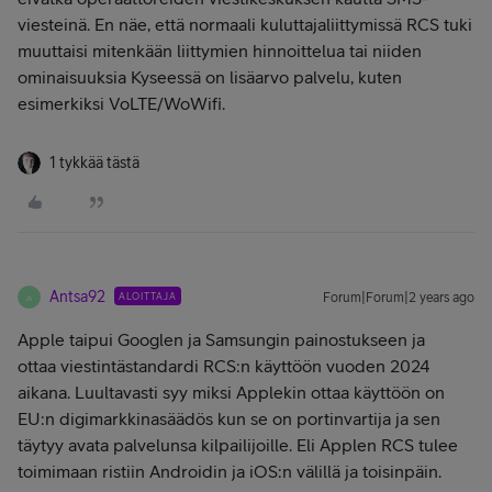
viesteinä. En näe, että normaali kuluttajaliittymissä RCS tuki
muuttaisi mitenkään liittymien hinnoittelua tai niiden
ominaisuuksia Kyseessä on lisäarvo palvelu, kuten
esimerkiksi VoLTE/WoWifi.
1 tykkää tästä
Antsa92
ALOITTAJA
Forum|Forum|2 years ago
A
Apple taipui Googlen ja Samsungin painostukseen ja
ottaa viestintästandardi RCS:n käyttöön vuoden 2024
aikana. Luultavasti syy miksi Applekin ottaa käyttöön on
EU:n digimarkkinasäädös kun se on portinvartija ja sen
täytyy avata palvelunsa kilpailijoille. Eli Applen RCS tulee
toimimaan ristiin Androidin ja iOS:n välillä ja toisinpäin.