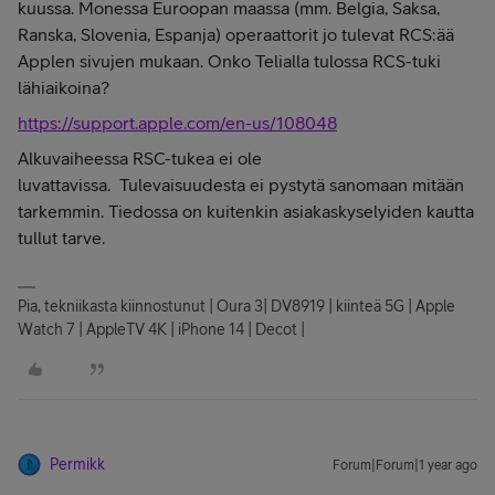
kuussa. Monessa Euroopan maassa (mm. Belgia, Saksa,
Ranska, Slovenia, Espanja) operaattorit jo tulevat RCS:ää
Applen sivujen mukaan. Onko Telialla tulossa RCS-tuki
lähiaikoina?
https://support.apple.com/en-us/108048
Alkuvaiheessa RSC-tukea ei ole
luvattavissa. Tulevaisuudesta ei pystytä sanomaan mitään
tarkemmin. Tiedossa on kuitenkin asiakaskyselyiden kautta
tullut tarve.
Pia, tekniikasta kiinnostunut | Oura 3| DV8919 | kiinteä 5G | Apple
Watch 7 | AppleTV 4K | iPhone 14 | Decot |
Permikk
Forum|Forum|1 year ago