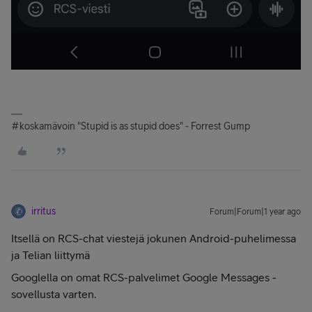
#koskamävoin "Stupid is as stupid does" - Forrest Gump
irritus
Forum|Forum|1 year ago
Itsellä on RCS-chat viestejä jokunen Android-puhelimessa
ja Telian liittymä
Googlella on omat RCS-palvelimet Google Messages -
sovellusta varten.