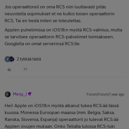
Jos operaattoreil on oma RCS niin luultavasti pitäs
neuvotella sopimukset et ne kulkis toisen operaattorin
RCS. Tai en tiedä miten se toteutettas.
Applen puhelimissa on iOS18:n myötä RCS-valmius, mutta
se tarvitsee operaattorin RCS-palvelimet toimiakseen.
Googlella on omat serverinsä RCS:lle.
2 tykkää tästä
Merja_J
Forum|Forum|1 year ago
Hei! Apple on iOS18:n myötä alkanut tukea RCS:ää tässä
kuussa. Monessa Euroopan maassa (mm. Belgia, Saksa,
Ranska, Slovenia, Espanja) operaattorit jo tulevat RCS:ää
Applen sivujen mukaan. Onko Telialla tulossa RCS-tuki