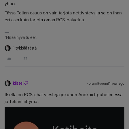
yhtiö.
Tässä Telian osuus on vain tarjota nettiyhteys ja se on ihan
eri asia kuin tarjota omaa RCS-palvelua.
"Hiljaa hyvä tulee".
1 tykkää tästä
kiisseli67
Forum|Forum|1 year ago
Itsellä on RCS-chat viestejä jokunen Android-puhelimessa
ja Telian liittymä :