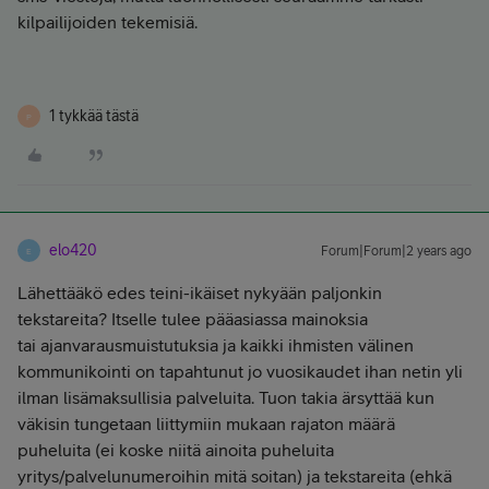
kilpailijoiden tekemisiä.
1 tykkää tästä
P
elo420
Forum|Forum|2 years ago
E
Lähettääkö edes teini-ikäiset nykyään paljonkin
tekstareita? Itselle tulee pääasiassa mainoksia
tai ajanvarausmuistutuksia ja kaikki ihmisten välinen
kommunikointi on tapahtunut jo vuosikaudet ihan netin yli
ilman lisämaksullisia palveluita. Tuon takia ärsyttää kun
väkisin tungetaan liittymiin mukaan rajaton määrä
puheluita (ei koske niitä ainoita puheluita
yritys/palvelunumeroihin mitä soitan) ja tekstareita (ehkä