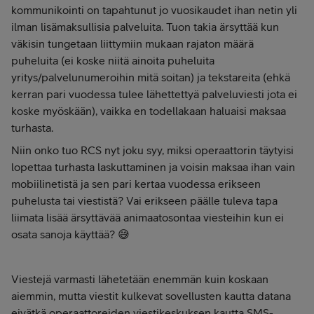
kommunikointi on tapahtunut jo vuosikaudet ihan netin yli
ilman lisämaksullisia palveluita. Tuon takia ärsyttää kun
väkisin tungetaan liittymiin mukaan rajaton määrä
puheluita (ei koske niitä ainoita puheluita
yritys/palvelunumeroihin mitä soitan) ja tekstareita (ehkä
kerran pari vuodessa tulee lähettettyä palveluviesti jota ei
koske myöskään), vaikka en todellakaan haluaisi maksaa
turhasta.
Niin onko tuo RCS nyt joku syy, miksi operaattorin täytyisi
lopettaa turhasta laskuttaminen ja voisin maksaa ihan vain
mobiilinetistä ja sen pari kertaa vuodessa erikseen
puhelusta tai viestistä? Vai erikseen päälle tuleva tapa
liimata lisää ärsyttävää animaatosontaa viesteihin kun ei
osata sanoja käyttää? 😅
Viestejä varmasti lähetetään enemmän kuin koskaan
aiemmin, mutta viestit kulkevat sovellusten kautta datana
eivätkä operaattoreiden viestikeskuksen kautta SMS-