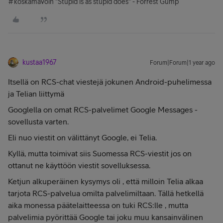
#koskamävoin "Stupid is as stupid does" - Forrest Gump
kustaa1967
Forum|Forum|1 year ago
Itsellä on RCS-chat viestejä jokunen Android-puhelimessa
ja Telian liittymä
Googlella on omat RCS-palvelimet Google Messages -
sovellusta varten.
Eli nuo viestit on välittänyt Google, ei Telia.
Kyllä, mutta toimivat siis Suomessa RCS-viestit jos on
ottanut ne käyttöön viestit sovelluksessa.
Ketjun alkuperäinen kysymys oli , että milloin Telia alkaa
tarjota RCS-palvelua omilta palvelimiltaan. Tällä hetkellä
aika monessa päätelaitteessa on tuki RCS:lle , mutta
palvelimia pyörittää Google tai joku muu kansainvälinen