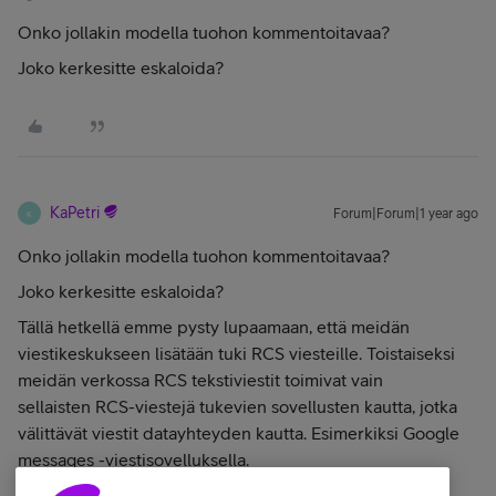
Onko jollakin modella tuohon kommentoitavaa?
Joko kerkesitte eskaloida?
KaPetri
Forum|Forum|1 year ago
K
Onko jollakin modella tuohon kommentoitavaa?
Joko kerkesitte eskaloida?
Tällä hetkellä emme pysty lupaamaan, että meidän
viestikeskukseen lisätään tuki RCS viesteille. Toistaiseksi
meidän verkossa RCS tekstiviestit toimivat vain
sellaisten RCS-viestejä tukevien sovellusten kautta, jotka
välittävät viestit datayhteyden kautta. Esimerkiksi Google
messages -viestisovelluksella.