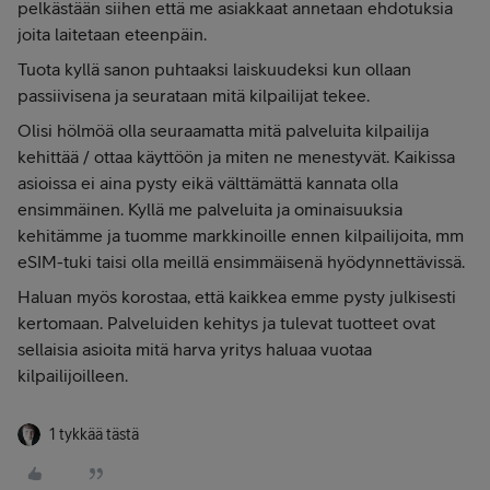
pelkästään siihen että me asiakkaat annetaan ehdotuksia
joita laitetaan eteenpäin.
Tuota kyllä sanon puhtaaksi laiskuudeksi kun ollaan
passiivisena ja seurataan mitä kilpailijat tekee.
Olisi hölmöä olla seuraamatta mitä palveluita kilpailija
kehittää / ottaa käyttöön ja miten ne menestyvät. Kaikissa
asioissa ei aina pysty eikä välttämättä kannata olla
ensimmäinen. Kyllä me palveluita ja ominaisuuksia
kehitämme ja tuomme markkinoille ennen kilpailijoita, mm
eSIM-tuki taisi olla meillä ensimmäisenä hyödynnettävissä.
Haluan myös korostaa, että kaikkea emme pysty julkisesti
kertomaan. Palveluiden kehitys ja tulevat tuotteet ovat
sellaisia asioita mitä harva yritys haluaa vuotaa
kilpailijoilleen.
1 tykkää tästä