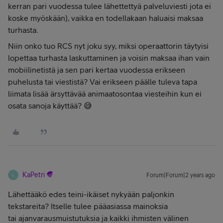
kerran pari vuodessa tulee lähettettyä palveluviesti jota ei
koske myöskään), vaikka en todellakaan haluaisi maksaa
turhasta.
Niin onko tuo RCS nyt joku syy, miksi operaattorin täytyisi
lopettaa turhasta laskuttaminen ja voisin maksaa ihan vain
mobiilinetistä ja sen pari kertaa vuodessa erikseen
puhelusta tai viestistä? Vai erikseen päälle tuleva tapa
liimata lisää ärsyttävää animaatosontaa viesteihin kun ei
osata sanoja käyttää? 😅
KaPetri
Forum|Forum|2 years ago
K
Lähettääkö edes teini-ikäiset nykyään paljonkin
tekstareita? Itselle tulee pääasiassa mainoksia
tai ajanvarausmuistutuksia ja kaikki ihmisten välinen