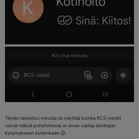
Tämän tarkoitus minulla oli näyttää kuinka RCS-viestit
voivat näkyä puhelimessa, ei aivan vastaa aloittajan
kysymykseen kuitenkaan 😉