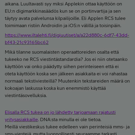
aikana. Luultavasti syy miksi Applekin ottaa käyttöön on
EU:n digimarkkinasäädös kun se on portinvartija ja sen
täytyy avata palvelunsa kilpailijoille. Eli Applen RCS tulee
toimimaan ristiin Androidin ja iOS:n välillä ja toisinpäin.
https://www.iltalehti.fi/digiuutiset/a/a22d880c-6df7-43dd-
bf43-21c93165bc62
Mikä tilanne suomalaisten operaattoreiden osalta että
tukeeko ne RCS viestintästandardia? Jos ei niin otetaanko
käyttöön vai onko päädytty siihen perinteiseen että ei
oteta käyttöön koska sen jälkeen asiakkaita ei voi rahastaa
normaali tekstiviesteillä? Muutenkin tekstareiden määrä on
kokoajan laskussa koska kun enemmistö käyttää
viestintäsovelluksia.
Elisalla RCS tukea on jo lähdetty tarjoamaan rajatusti
yritysasiakkaille
. DNA:sta minulla ei ole tietoa.
Meillä viestikeskus tukee edelleen vain perinteisiä mms- ja
sms-viestejä, mutta luonnollisesti seuraamme tarkasti