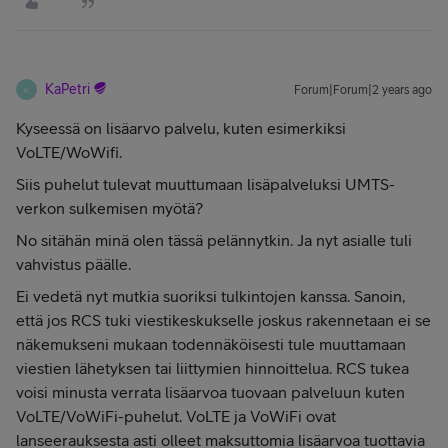
KaPetri
Forum|Forum|2 years ago
K
Kyseessä on lisäarvo palvelu, kuten esimerkiksi
VoLTE/WoWifi.
Siis puhelut tulevat muuttumaan lisäpalveluksi UMTS-
verkon sulkemisen myötä?
No sitähän minä olen tässä pelännytkin. Ja nyt asialle tuli
vahvistus päälle.
Ei vedetä nyt mutkia suoriksi tulkintojen kanssa. Sanoin,
että jos RCS tuki viestikeskukselle joskus rakennetaan ei se
näkemukseni mukaan todennäköisesti tule muuttamaan
viestien lähetyksen tai liittymien hinnoittelua. RCS tukea
voisi minusta verrata lisäarvoa tuovaan palveluun kuten
VoLTE/VoWiFi-puhelut. VoLTE ja VoWiFi ovat
lanseerauksesta asti olleet maksuttomia lisäarvoa tuottavia