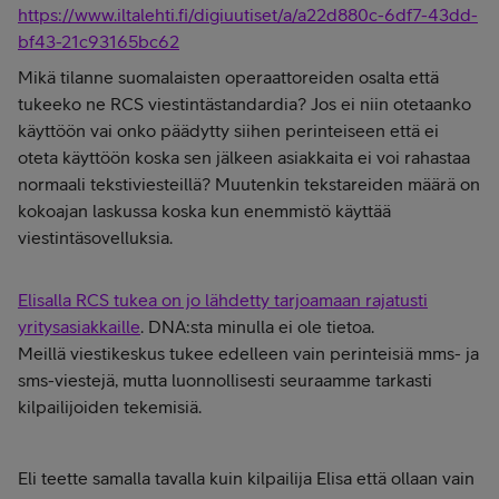
https://www.iltalehti.fi/digiuutiset/a/a22d880c-6df7-43dd-
bf43-21c93165bc62
Mikä tilanne suomalaisten operaattoreiden osalta että
tukeeko ne RCS viestintästandardia? Jos ei niin otetaanko
käyttöön vai onko päädytty siihen perinteiseen että ei
oteta käyttöön koska sen jälkeen asiakkaita ei voi rahastaa
normaali tekstiviesteillä? Muutenkin tekstareiden määrä on
kokoajan laskussa koska kun enemmistö käyttää
viestintäsovelluksia.
Elisalla RCS tukea on jo lähdetty tarjoamaan rajatusti
yritysasiakkaille
. DNA:sta minulla ei ole tietoa.
Meillä viestikeskus tukee edelleen vain perinteisiä mms- ja
sms-viestejä, mutta luonnollisesti seuraamme tarkasti
kilpailijoiden tekemisiä.
Eli teette samalla tavalla kuin kilpailija Elisa että ollaan vain