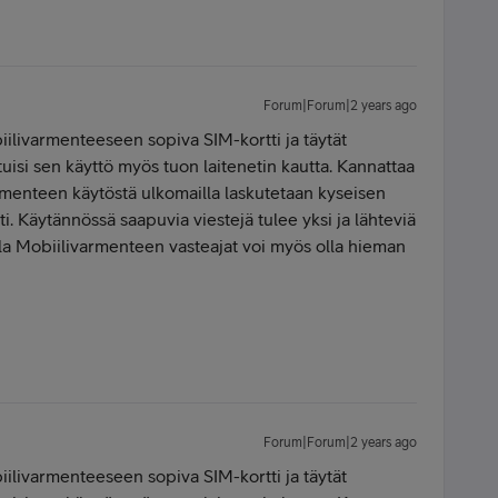
Forum|Forum|2 years ago
iilivarmenteeseen sopiva SIM-kortti ja täytät
tuisi sen käyttö myös tuon laitenetin kautta. Kannattaa
rmenteen käytöstä ulkomailla laskutetaan kyseisen
i. Käytännössä saapuvia viestejä tulee yksi ja lähteviä
lla Mobiilivarmenteen vasteajat voi myös olla hieman
Forum|Forum|2 years ago
iilivarmenteeseen sopiva SIM-kortti ja täytät