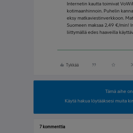
Internetin kautta toimivat VoWi
kotimaanhinnoin. Puhelin kannatt
eksy matkaviestinverkkoon. Ma
Suomeen maksaa 2,49 €/min! Int
liittymällä edes haaveilla käytt
Tykkää
Tämä aihe on 
Käytä hakua löytääksesi muita kirjo
7 kommenttia