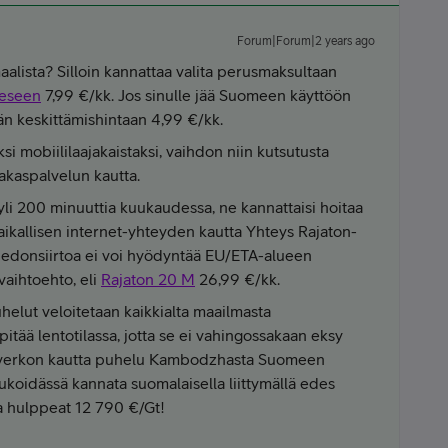
Forum|Forum|2 years ago
lista? Silloin kannattaa valita perusmaksultaan
eeseen
7,99 €/kk. Jos sinulle jää Suomeen käyttöön
ymän keskittämishintaan 4,99 €/kk.
ksi mobiililaajakaistaksi, vaihdon niin kutsutusta
akaspalvelun kautta.
yli 200 minuuttia kuukaudessa, ne kannattaisi hoitaa
aikallisen internet-yhteyden kautta Yhteys Rajaton-
n tiedonsiirtoa ei voi hyödyntää EU/ETA-alueen
 vaihtoehto, eli
Rajaton 20 M
26,99 €/kk.
helut veloitetaan kaikkialta maailmasta
itää lentotilassa, jotta se ei vahingossakaan eksy
inverkon kautta puhelu Kambodzhasta Suomeen
ukoidässä kannata suomalaisella liittymällä edes
aa hulppeat 12 790 €/Gt!