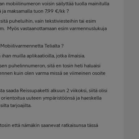
n mobiilinumeron voisin säilyttää tuolla mainitulla
ä ja maksamalla tuon 7,99 €/kk ?
 sitä puheluihin, vain tekstiviesteihin tai esim
 ym. Myös vastaanottamaan esim varmennuslukuja
Mobiilivarmennetta Telialta ?
han muilla aplikaatioilla, jotka ilmaisia.
isen puhelinnumeron, sitä en tosin heti haluaisi
in ennen kuin olen varma missä se viimeinen osoite
 saada Reissupaketti alkuun 2 viikoksi, siitä olisi
a orientoitua uuteen ympäristöönsä ja haeskella
lta tarjoajilta.
on tosin että nämäkin saanevat ratkaisunsa tässä