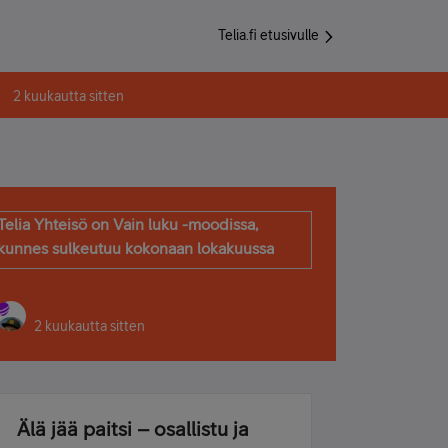
Telia.fi etusivulle
2 kuukautta sitten
Telia Yhteisö on Vain luku -moodissa,
kunnes sulkeutuu kokonaan lokakuussa
2 kuukautta sitten
Älä jää paitsi – osallistu ja