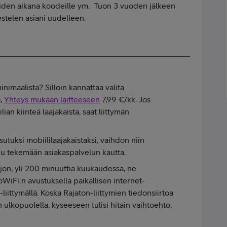
iden aikana koodeille ym. Tuon 3 vuoden jälkeen
jestelen asiani uudelleen.
imaalista? Silloin kannattaa valita
ä,
Yhteys mukaan laitteeseen
7,99 €/kk. Jos
an kiinteä laajakaista, saat liittymän
tsutuksi mobiililaajakaistaksi, vaihdon niin
uu tekemään asiakaspalvelun kautta.
jon, yli 200 minuuttia kuukaudessa, ne
VoWiFi:n avustuksella paikallisen internet-
iittymällä. Koska Rajaton-liittymien tiedonsiirtoa
ulkopuolella, kyseeseen tulisi hitain vaihtoehto,