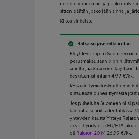
enempi viranomais ja pankkipalvelu
sitten päätän josko jään sinne ja jär
Kiitos vinkeistä.
Ratkaisu jäseneltä
irritus
Eli yhteydenpito Suomeen on min
perusmaksultaan pienin liittym
sinulle jää Suomeen käyttöön Teli
keskittämishintaan 4,99 €/kk.
Koska liittymä luokiteltu niin ku
kutsutusta puheliittymästä jout
Jos puheluita Suomeen olisi pal
kannattaisi hoitaa lentotilassa 
yhteyden kautta Yhteys Rajaton-l
ei voi hyödyntää EU/ETA-alueen 
eli
Rajaton 20 M
26,99 €/kk.