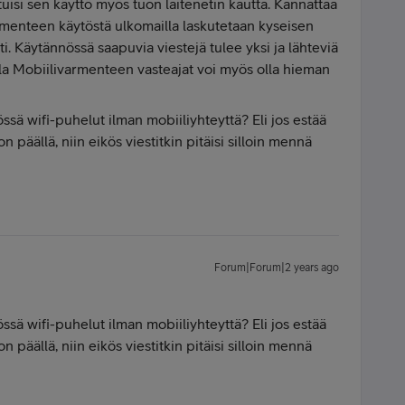
tuisi sen käyttö myös tuon laitenetin kautta. Kannattaa
rmenteen käytöstä ulkomailla laskutetaan kyseisen
i. Käytännössä saapuvia viestejä tulee yksi ja lähteviä
lla Mobiilivarmenteen vasteajat voi myös olla hieman
ssä wifi-puhelut ilman mobiiliyhteyttä? Eli jos estää
 päällä, niin eikös viestitkin pitäisi silloin mennä
Forum|Forum|2 years ago
ssä wifi-puhelut ilman mobiiliyhteyttä? Eli jos estää
 päällä, niin eikös viestitkin pitäisi silloin mennä