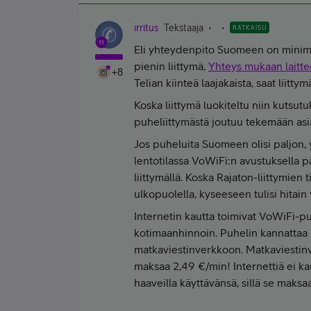
irritus
Tekstaaja
RATKAISU
Eli yhteydenpito Suomeen on minimaa
pienin liittymä,
Yhteys mukaan laitt
+8
Telian kiinteä laajakaista, saat liitt
Koska liittymä luokiteltu niin kutsutu
puheliittymästä joutuu tekemään asi
Jos puheluita Suomeen olisi paljon, 
lentotilassa VoWiFi:n avustuksella p
liittymällä. Koska Rajaton-liittymie
ulkopuolella, kyseeseen tulisi hitain
Internetin kautta toimivat VoWiFi-pu
kotimaanhinnoin. Puhelin kannattaa p
matkaviestinverkkoon. Matkaviest
maksaa 2,49 €/min! Internettiä ei ka
haaveilla käyttävänsä, sillä se maks