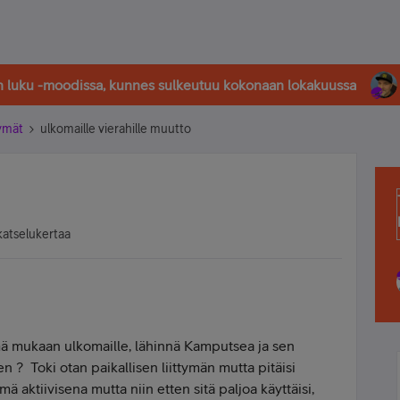
in luku -moodissa, kunnes sulkeutuu kokonaan lokakuussa
tymät
ulkomaille vierahille muutto
katselukertaa
ymä mukaan ulkomaille, lähinnä Kamputsea ja sen
n ? Toki otan paikallisen liittymän mutta pitäisi
ä aktiivisena mutta niin etten sitä paljoa käyttäisi,