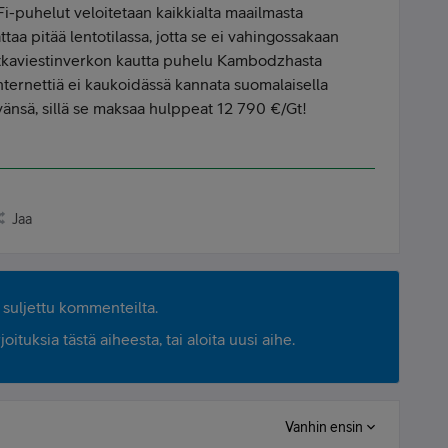
Fi-puhelut veloitetaan kaikkialta maailmasta
aa pitää lentotilassa, jotta se ei vahingossakaan
tkaviestinverkon kautta puhelu Kambodzhasta
ernettiä ei kaukoidässä kannata suomalaisella
ävänsä, sillä se maksaa hulppeat 12 790 €/Gt!
Jaa
suljettu kommenteilta.
ituksia tästä aiheesta, tai aloita uusi aihe.
Vanhin ensin