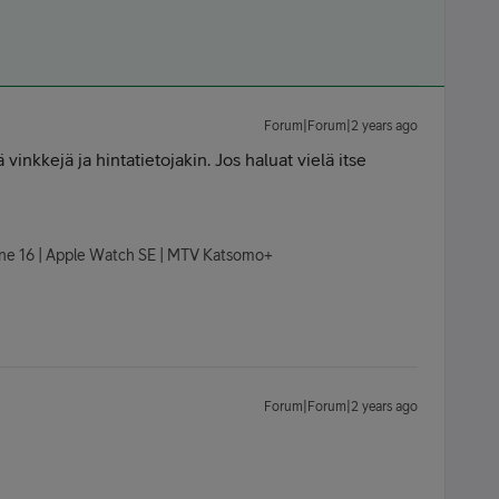
Forum|Forum|2 years ago
vinkkejä ja hintatietojakin. Jos haluat vielä itse
hone 16 | Apple Watch SE | MTV Katsomo+
Forum|Forum|2 years ago