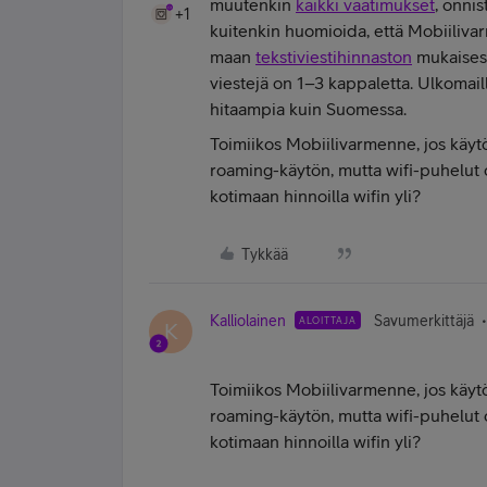
muutenkin
kaikki vaatimukset
, onnis
+1
kuitenkin huomioida, että Mobiiliva
maan
tekstiviestihinnaston
mukaisest
viestejä on 1–3 kappaletta. Ulkomai
hitaampia kuin Suomessa.
Toimiikos Mobiilivarmenne, jos käytö
roaming-käytön, mutta wifi-puhelut on
kotimaan hinnoilla wifin yli?
Tykkää
Kalliolainen
Savumerkittäjä
ALOITTAJA
K
Toimiikos Mobiilivarmenne, jos käytö
roaming-käytön, mutta wifi-puhelut on
kotimaan hinnoilla wifin yli?