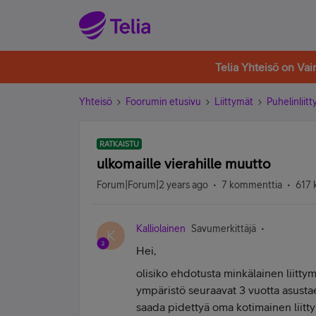
Telia Yhteisö on Va
Yhteisö
Foorumin etusivu
Liittymät
Puhelinliit
RATKAISTU
ulkomaille vierahille muutto
Forum|Forum|2 years ago
7 kommenttia
617 
Kalliolainen
Savumerkittäjä
K
Hei,
olisiko ehdotusta minkälainen liitt
ympäristö seuraavat 3 vuotta asustae
saada pidettyä oma kotimainen liittym