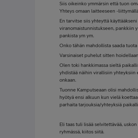
Siis oikeinko ymmärsin että tuon oma
Yhteys omaan laitteeseen -liittymäll
En tarvitse siis yhteyttä käyttääkseni
viranomaistunnistukseen, pankkiin
pankista ym ym.
Onko tähän mahdollista saada tuota 
Varsinaiset puhelut sitten hoidellaan i
Olen toki hankkimassa sieltä paikall
yhdistää näihin virallisiin yhteyksi
onkaan.
Tuonne Kamputseaan olisi mahdollista
hyötyä ensi alkuun kun vielä koetta
parhaita tarjouksia/yhteyksiä paikallisi
Eli taas tuli lisää selvitettävää, usk
ryhmässä, kiitos siitä.