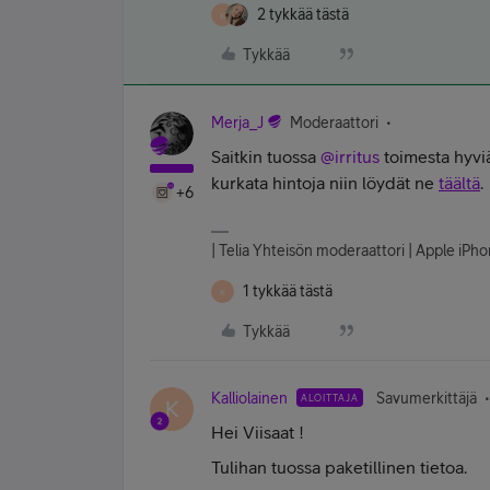
2 tykkää tästä
K
Tykkää
Merja_J
Moderaattori
Saitkin tuossa
@irritus
toimesta hyviä 
kurkata hintoja niin löydät ne
täältä
.
+6
| Telia Yhteisön moderaattori | Apple iP
1 tykkää tästä
K
Tykkää
Kalliolainen
Savumerkittäjä
ALOITTAJA
K
Hei Viisaat !
Tulihan tuossa paketillinen tietoa.