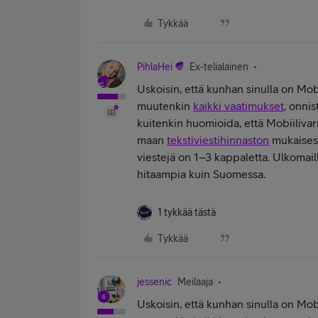
Tykkää
PihlaHei
Ex-telialainen
Uskoisin, että kunhan sinulla on Mob
muutenkin
kaikki vaatimukset
, onnis
kuitenkin huomioida, että Mobiiliva
maan
tekstiviestihinnaston
mukaisest
viestejä on 1–3 kappaletta. Ulkomai
hitaampia kuin Suomessa.
1 tykkää tästä
Tykkää
jessenic
Meilaaja
Uskoisin, että kunhan sinulla on Mob