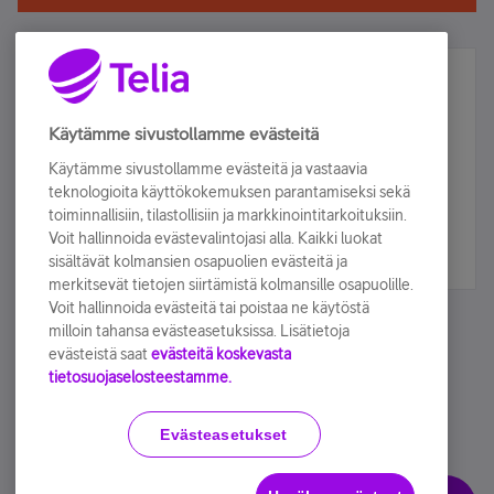
Älä jää paitsi – osallistu ja voita!
Tilaa Telian uutiskirje ja olet mukana arvonnassa.
Käytämme sivustollamme evästeitä
Samalla saat parhaat asiakasedut suoraan
Käytämme sivustollamme evästeitä ja vastaavia
sähköpostiisi.
teknologioita käyttökokemuksen parantamiseksi sekä
toiminnallisiin, tilastollisiin ja markkinointitarkoituksiin.
Voit hallinnoida evästevalintojasi alla. Kaikki luokat
Tilaa nyt
sisältävät kolmansien osapuolien evästeitä ja
merkitsevät tietojen siirtämistä kolmansille osapuolille.
Voit hallinnoida evästeitä tai poistaa ne käytöstä
milloin tahansa evästeasetuksissa. Lisätietoja
evästeistä saat
evästeitä koskevasta
tietosuojaselosteestamme.
Käyttöehdot
Accessibility statement
Evästeasetukset