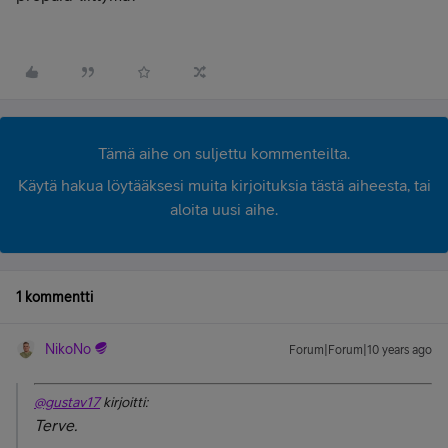
Tämä aihe on suljettu kommenteilta.
Käytä hakua löytääksesi muita kirjoituksia tästä aiheesta, tai
aloita uusi aihe.
1 kommentti
NikoNo
Forum|Forum|10 years ago
@gustav17
kirjoitti:
Terve.