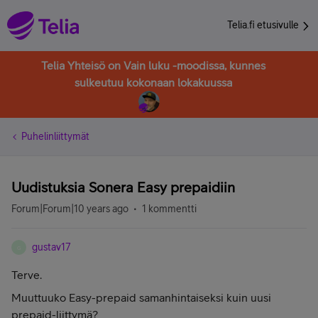
Telia.fi etusivulle
Telia Yhteisö on Vain luku -moodissa, kunnes
sulkeutuu kokonaan lokakuussa
Puhelinliittymät
Uudistuksia Sonera Easy prepaidiin
Forum|Forum|10 years ago
1 kommentti
gustav17
G
Terve.
Muuttuuko Easy-prepaid samanhintaiseksi kuin uusi
prepaid-liittymä?