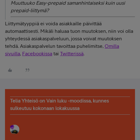
Muuttuuko Easy-prepaid samanhintaiseksi kuin uusi
prepaid-liittymä?
Liittymätyyppiä ei voida asiakkaille päivittää
automaattisesti. Mikäli haluaa tuon muutoksen, niin voi olla
yhteydessä asiakaspalveluun, jossa voivat muutoksen
tehdä. Asiakaspalvelun tavoittaa puhelimitse,
Omilla
sivuilla
,
Facebookissa
tai
Twitterissä
.
Telia Yhteisö on Vain luku -moodissa, kunnes
sulkeutuu kokonaan lokakuussa