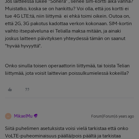
Jos laitteessa lukee "Sonera" , lienee sim-kortti aika vanha?
Muistatko, koska se on hankittu? Voi olla, että jos kortti ei
tue 4G LTE:tä, niin liittymä ei ehkä toimi oikein. Outoa on,
että 2G, 3G pakotus kadottaa verkon kokonaan. SIM-kortin
vaihto itsepalveluna ei Telialla maksa mitään, ja ainaki
joskus laitteen päivityksen yhteydessä tämän on saanut
"hyvää hyvyyttä".
Onko sinulla toisen operaattorin liittymää, tai toista Telian
liittymää, jota voisit laittevian poissulkumielessä kokeilla?
MikaelMu
Forum|Forum|6 years ago
M
Siitä puhelimen asetuksista voisi vielä tarkistaa että onko
VoLTE-puheominaisuus päällä/pois päältä ja tarkistaa