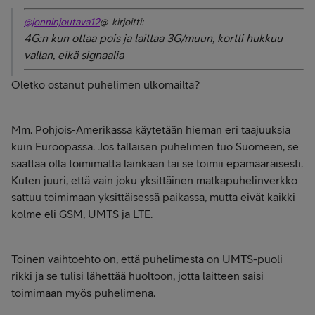
@jonninjoutava12
@ kirjoitti:
4G:n kun ottaa pois ja laittaa 3G/muun, kortti hukkuu
vallan, eikä signaalia
Oletko ostanut puhelimen ulkomailta?
Mm. Pohjois-Amerikassa käytetään hieman eri taajuuksia
kuin Euroopassa. Jos tällaisen puhelimen tuo Suomeen, se
saattaa olla toimimatta lainkaan tai se toimii epämääräisesti.
Kuten juuri, että vain joku yksittäinen matkapuhelinverkko
sattuu toimimaan yksittäisessä paikassa, mutta eivät kaikki
kolme eli GSM, UMTS ja LTE.
Toinen vaihtoehto on, että puhelimesta on UMTS-puoli
rikki ja se tulisi lähettää huoltoon, jotta laitteen saisi
toimimaan myös puhelimena.