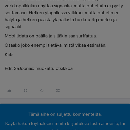
verkkopalkkikin näyttää signaalia, mutta puheluita ei pysty
soittamaan. Hetken yläpalkissa vilkkuu, mutta puhelin ei
hälytä ja hetken päästä yläpalkista hukkuu 4g merkki ja
signaalit.
Mobiilidata on päällä ja silläkin saa surffattua.
Osaako joko enempi tietävä, mistä vikaa etsimään.
Kiits
Edit SaJoonas: muokattu otsikkoa
Tämä aihe on suljettu kommenteilta.
Käytä hakua löytääksesi muita kirjoituksia tästä aiheesta, tai