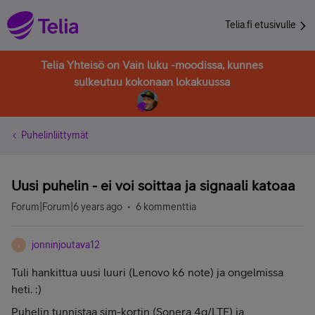
Telia.fi etusivulle
Telia Yhteisö on Vain luku -moodissa, kunnes
sulkeutuu kokonaan lokakuussa
Puhelinliittymät
Uusi puhelin - ei voi soittaa ja signaali katoaa
Forum|Forum|6 years ago
6 kommenttia
jonninjoutava12
J
Tuli hankittua uusi luuri (Lenovo k6 note) ja ongelmissa
heti. :)
Puhelin tunnistaa sim-kortin (Sonera 4g/LTE) ja