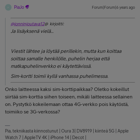
PiaJo
Forum|Forum|6 years ago
P
@jonninjoutava12
@ kirjoitti:
Ja lisäyksenä vielä...
Viestit lähtee ja löytää perillekin, mutta kun koittaa
soittaa samalle henkilölle, puhelin herjaa että
matkapuhelinverkko ei käytettävissä.
Sim-kortti toimii kyllä vanhassa puhelimessa.
Onko laitteessa kaksi sim-korttipaikkaa? Oletko kokeillut
siirtää sim-korttia siihen toiseen, mikäli laitteessa sellainen
on. Pystytkö kokeilemaan ottaa 4G-verkko pois käytöstä,
toimiiko se 3G-verkossa?
Pia, tekniikasta kiinnostunut | Oura 3| DV8919 | kiinteä 5G | Apple
Watch 7 | AppleTV 4K | iPhone 14 | Decot |