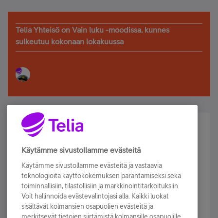
Telia Yhteisö on Vain luku -moodissa, kunnes
sulkeutuu kokonaan lokakuussa
Älä jää paitsi – osallistu ja voita!
Tilaa Telian uutiskirje ja olet mukana arvonnassa.
Käytämme sivustollamme evästeitä
Samalla saat parhaat asiakasedut suoraan
Käytämme sivustollamme evästeitä ja vastaavia
sähköpostiisi.
teknologioita käyttökokemuksen parantamiseksi sekä
toiminnallisiin, tilastollisiin ja markkinointitarkoituksiin.
Voit hallinnoida evästevalintojasi alla. Kaikki luokat
Tilaa nyt
sisältävät kolmansien osapuolien evästeitä ja
merkitsevät tietojen siirtämistä kolmansille osapuolille.