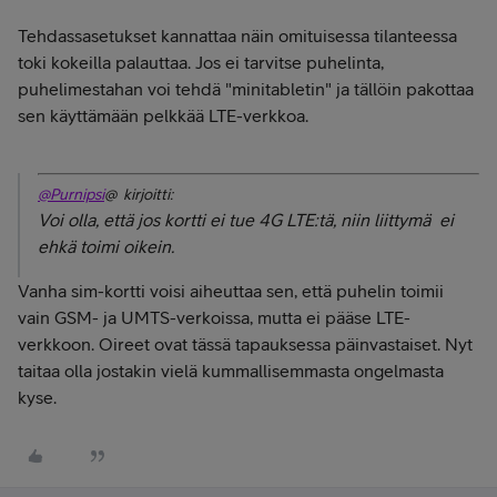
Tehdassasetukset kannattaa näin omituisessa tilanteessa
toki kokeilla palauttaa. Jos ei tarvitse puhelinta,
puhelimestahan voi tehdä "minitabletin" ja tällöin pakottaa
sen käyttämään pelkkää LTE-verkkoa.
@Purnipsi
@ kirjoitti:
Voi olla, että jos kortti ei tue 4G LTE:tä, niin liittymä ei
ehkä toimi oikein.
Vanha sim-kortti voisi aiheuttaa sen, että puhelin toimii
vain GSM- ja UMTS-verkoissa, mutta ei pääse LTE-
verkkoon. Oireet ovat tässä tapauksessa päinvastaiset. Nyt
taitaa olla jostakin vielä kummallisemmasta ongelmasta
kyse.