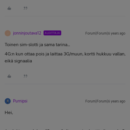
jonninjoutava12
ALOITTAJA
Forum|Forum|6 years ago
J
Toinen sim-slotti ja sama tarina...
4G:n kun ottaa pois ja laittaa 3G/muun, kortti hukkuu vallan,
eikä signaalia
Purnipsi
Forum|Forum|6 years ago
Hei,