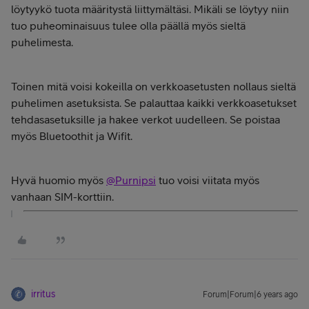
löytyykö tuota määritystä liittymältäsi. Mikäli se löytyy niin
tuo puheominaisuus tulee olla päällä myös sieltä
puhelimesta.
Toinen mitä voisi kokeilla on verkkoasetusten nollaus sieltä
puhelimen asetuksista. Se palauttaa kaikki verkkoasetukset
tehdasasetuksille ja hakee verkot uudelleen. Se poistaa
myös Bluetoothit ja Wifit.
Hyvä huomio myös
@Purnipsi
tuo voisi viitata myös
vanhaan SIM-korttiin.
irritus
Forum|Forum|6 years ago