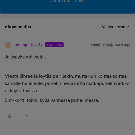
aloita uusi aihe.
6 kommenttia
Vanhin ensin
jonninjoutava12
ALOITTAJA
Forum|Forum|6 years ago
J
Ja lisäyksenä vielä...
Viestit lähtee ja löytää perillekin, mutta kun koittaa soittaa
samalle henkilölle, puhelin herjaa että matkapuhelinverkko
ei käytettävissä.
Sim-kortti toimii kyllä vanhassa puhelimessa.