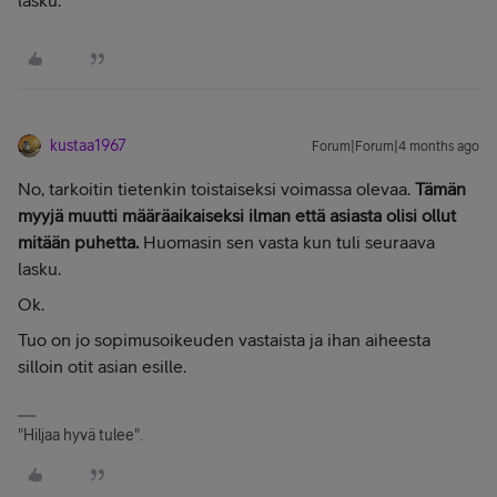
lasku.
kustaa1967
Forum|Forum|4 months ago
No, tarkoitin tietenkin toistaiseksi voimassa olevaa.
Tämän
myyjä muutti määräaikaiseksi ilman että asiasta olisi ollut
mitään puhetta.
Huomasin sen vasta kun tuli seuraava
lasku.
Ok.
Tuo on jo sopimusoikeuden vastaista ja ihan aiheesta
silloin otit asian esille.
"Hiljaa hyvä tulee".