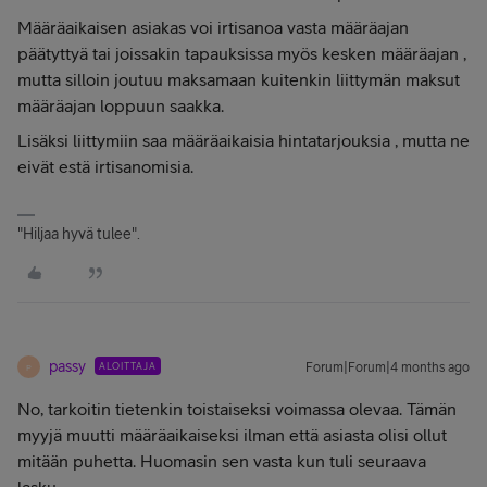
Määräaikaisen asiakas voi irtisanoa vasta määräajan
päätyttyä tai joissakin tapauksissa myös kesken määräajan ,
mutta silloin joutuu maksamaan kuitenkin liittymän maksut
määräajan loppuun saakka.
Lisäksi liittymiin saa määräaikaisia hintatarjouksia , mutta ne
eivät estä irtisanomisia.
"Hiljaa hyvä tulee".
passy
ALOITTAJA
Forum|Forum|4 months ago
P
No, tarkoitin tietenkin toistaiseksi voimassa olevaa. Tämän
myyjä muutti määräaikaiseksi ilman että asiasta olisi ollut
mitään puhetta. Huomasin sen vasta kun tuli seuraava