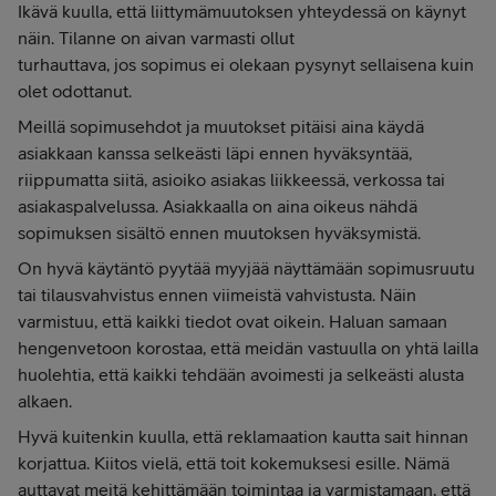
Ikävä kuulla, että liittymämuutoksen yhteydessä on käynyt
näin. Tilanne on aivan varmasti ollut
turhauttava, jos sopimus ei olekaan pysynyt sellaisena kuin
olet odottanut.
Meillä sopimusehdot ja muutokset pitäisi aina käydä
asiakkaan kanssa selkeästi läpi ennen hyväksyntää,
riippumatta siitä, asioiko asiakas liikkeessä, verkossa tai
asiakaspalvelussa. Asiakkaalla on aina oikeus nähdä
sopimuksen sisältö ennen muutoksen hyväksymistä.
On hyvä käytäntö pyytää myyjää näyttämään sopimusruutu
tai tilausvahvistus ennen viimeistä vahvistusta. Näin
varmistuu, että kaikki tiedot ovat oikein. Haluan samaan
hengenvetoon korostaa, että meidän vastuulla on yhtä lailla
huolehtia, että kaikki tehdään avoimesti ja selkeästi alusta
alkaen.
Hyvä kuitenkin kuulla, että reklamaation kautta sait hinnan
korjattua. Kiitos vielä, että toit kokemuksesi esille. Nämä
auttavat meitä kehittämään toimintaa ja varmistamaan, että