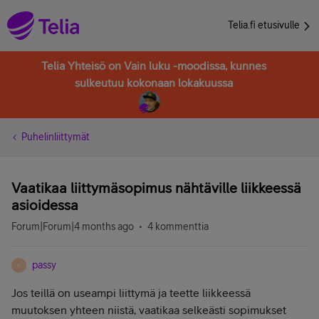
Telia.fi etusivulle
Telia Yhteisö on Vain luku -moodissa, kunnes
sulkeutuu kokonaan lokakuussa
Puhelinliittymät
Vaatikaa liittymäsopimus nähtäville liikkeessä
asioidessa
Forum|Forum|4 months ago
4 kommenttia
passy
P
Jos teillä on useampi liittymä ja teette liikkeessä
muutoksen yhteen niistä, vaatikaa selkeästi sopimukset