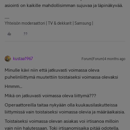
asiointi on kaikille mahdollisimman sujuvaa ja läpinäkyvää.
Yhteisön moderaattori | TV & dekkarit | Samsung |
kustaa1967
Forum|Forum|4 months ago
Minulle kävi niin että jatkuvasti voimassa oleva
puhelinliittymä muutettiin toistaiseksi voimassa olevaksi
Hmmm…
Mikä on jatkuvasti voimassa oleva liittymä???
Operaattoreilla taitaa nykyään olla kuukausilaskutteissa
liittymissä vain toistaiseksi voimassa olevia ja määräaikaisia.
Toistaiseksi voimassa olevan asiakas voi irtisanoa milloin
vain niin halutessaan. Toki irtisanomisaika pitää odotella.