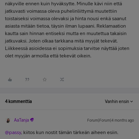
näkyville ennen kuin hyväksytte. Minulle kävi niin että
jatkuvasti voimassa oleva puhelinliittymä muutettiin
toistaiseksi voimassa olevaksi ja hinta nousi enkä saanut
asiasta mitään tietoa, täysin ilman lupaani. Reklamaation
kautta sain hinnan entiseksi mutta en muutettua takaisin
jatkuvaksi. Joten olkaa tarkkana mitä myyjät tekevät.
Liikkeessä asioidessa ei sopimuksia tarvitse näyttää joten
olet myyjän armoilla että tekevät oikein.
4 kommenttia
Vanhin ensin
AaTanja
Forum|Forum|4 months ago
@passy
, kiitos kun nostit tämän tärkeän aiheen esiin.