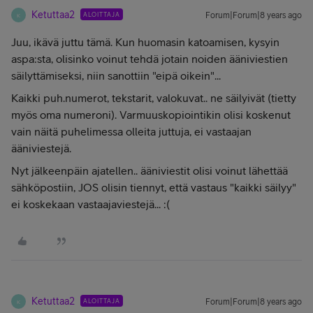
Ketuttaa2
ALOITTAJA
Forum|Forum|8 years ago
K
Juu, ikävä juttu tämä. Kun huomasin katoamisen, kysyin
aspa:sta, olisinko voinut tehdä jotain noiden ääniviestien
säilyttämiseksi, niin sanottiin "eipä oikein"...
Kaikki puh.numerot, tekstarit, valokuvat.. ne säilyivät (tietty
myös oma numeroni). Varmuuskopiointikin olisi koskenut
vain näitä puhelimessa olleita juttuja, ei vastaajan
ääniviestejä.
Nyt jälkeenpäin ajatellen.. ääniviestit olisi voinut lähettää
sähköpostiin, JOS olisin tiennyt, että vastaus "kaikki säilyy"
ei koskekaan vastaajaviestejä... :(
Ketuttaa2
ALOITTAJA
Forum|Forum|8 years ago
K