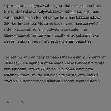
Operaattori ja liittymä vaihtui, joo, mutta kaikki numerot,
tekstarit, valokuvat säilyivät, olivat puhelimessa. Mitään
varmuustoimia en tehnyt ennen liittymän lakkaamista ja
SIM-kortin vaihtoa. Mutta ne kauan vaalimani ääniviestit
sitten katosivat... jollakin palvelimella kuulemma
lilluivat/lilluvat. Tuntuu vain hullulta, ettei kukaan muka
pääse käsiksi sinne, jotta viestit voitaisiin palauttaa.
Jos olisin joutunut nappaamaan talteen esim. puh.numerot,
olisin takuulla tajunnut ottaa talteen myös äniviestit, mutta
kun sanottiin, että kaikki säilyy.. No, omaa tyhmyyttä
tällainen osaksi, mutta silti olen sitä mieltä, että ihmiset
eivät voi automaattisesti tällaista 'katoamisvaaraa' tietää.