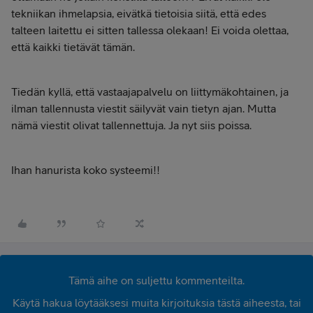
tekniikan ihmelapsia, eivätkä tietoisia siitä, että edes
talteen laitettu ei sitten tallessa olekaan! Ei voida olettaa,
että kaikki tietävät tämän.
Tiedän kyllä, että vastaajapalvelu on liittymäkohtainen, ja
ilman tallennusta viestit säilyvät vain tietyn ajan. Mutta
nämä viestit olivat tallennettuja. Ja nyt siis poissa.
Ihan hanurista koko systeemi!!
Tämä aihe on suljettu kommenteilta.
Käytä hakua löytääksesi muita kirjoituksia tästä aiheesta, tai