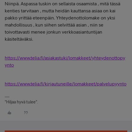
Niinpä. Aspassa tuskin on sellaista osaamista , mitä tässä
kenties tarvitaan , mutta heidän kauttansa asiaa on kai
pakko yrittää eteenpäin. Yhteydenottolomake on yksi
mahdollisuus , kun siihen selvittää asian , niin se
toivottavasti menee jonkun verkkoasiantuntijan
käsiteltäväksi.
https://www.telia.fi/asiakastuki/lomakkeet/yhteydenottopy
ynto
https://www.telia.fi/kirjautuneille/lomakkeet/palvelupyynto
"Hiljaa hyvä tulee".