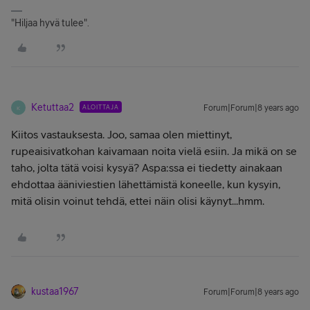
"Hiljaa hyvä tulee".
Ketuttaa2
ALOITTAJA
Forum|Forum|8 years ago
K
Kiitos vastauksesta. Joo, samaa olen miettinyt,
rupeaisivatkohan kaivamaan noita vielä esiin. Ja mikä on se
taho, jolta tätä voisi kysyä? Aspa:ssa ei tiedetty ainakaan
ehdottaa ääniviestien lähettämistä koneelle, kun kysyin,
mitä olisin voinut tehdä, ettei näin olisi käynyt...hmm.
kustaa1967
Forum|Forum|8 years ago