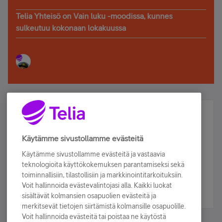
Telia Yhteisö on Vain luku -moodissa, kunnes
sulkeutuu kokonaan lokakuussa
Älä jää paitsi – osallistu ja voita!
Tilaa Telian uutiskirje ja olet mukana arvonnassa.
Käytämme sivustollamme evästeitä
Samalla saat parhaat asiakasedut suoraan
Käytämme sivustollamme evästeitä ja vastaavia
sähköpostiisi.
teknologioita käyttökokemuksen parantamiseksi sekä
toiminnallisiin, tilastollisiin ja markkinointitarkoituksiin.
Voit hallinnoida evästevalintojasi alla. Kaikki luokat
Tilaa nyt
sisältävät kolmansien osapuolien evästeitä ja
merkitsevät tietojen siirtämistä kolmansille osapuolille.
Voit hallinnoida evästeitä tai poistaa ne käytöstä