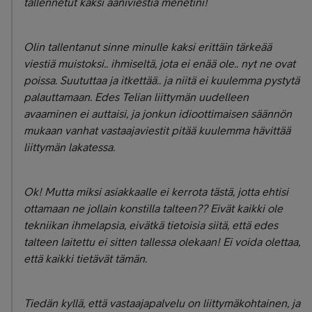
tallennetut kaksi ääniviestiä menetini!
Olin tallentanut sinne minulle kaksi erittäin tärkeää
viestiä muistoksi.. ihmiseltä, jota ei enää ole.. nyt ne ovat
poissa. Suututtaa ja itkettää.. ja niitä ei kuulemma pystytä
palauttamaan. Edes Telian liittymän uudelleen
avaaminen ei auttaisi, ja jonkun idioottimaisen säännön
mukaan vanhat vastaajaviestit pitää kuulemma hävittää
liittymän lakatessa.
Ok! Mutta miksi asiakkaalle ei kerrota tästä, jotta ehtisi
ottamaan ne jollain konstilla talteen?? Eivät kaikki ole
tekniikan ihmelapsia, eivätkä tietoisia siitä, että edes
talteen laitettu ei sitten tallessa olekaan! Ei voida olettaa,
että kaikki tietävät tämän.
Tiedän kyllä, että vastaajapalvelu on liittymäkohtainen, ja