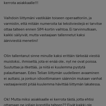
kerrota asiakkaalle!!!
Vaihdoin liittymäni vastikään toiseen operaattoriin, ja
varmistin, että mitään numeroita tai tekstiviestejä ei tarvitse
ottaa talteen ennen SIM-kortin vaihtoa. Ei tarvinnutkaan,
kaikki säilyivät, mutta vastaajaan tallennetut kaksi
ääniviestiä menetini!
Olin tallentanut sinne minulle kaksi erittäin tärkeää viestiä
muistoksi.. ihmiseltä, jota ei enää ole.. nyt ne ovat poissa.
Suututtaa ja itkettää.. ja niitä ei kuulemma pystytä
palauttamaan. Edes Telian liittymän uudelleen avaaminen
ei auttaisi, ja jonkun idioottimaisen säännön mukaan vanhat
vastaajaviestit pitää kuulemma hävittää liittymän lakatessa.
Ok! Mutta miksi asiakkaalle ei kerrota tästä, jotta ehtisi
ottamaan ne jollain konstilla talteen?? Eivät kaikki ole