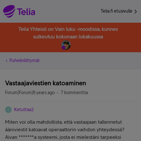
Telia.fi etusivulle
Telia Yhteisö on Vain luku -moodissa, kunnes
sulkeutuu kokonaan lokakuussa
Puhelinliittymät
Vastaajaviestien katoaminen
Forum|Forum|8 years ago
7 kommenttia
Ketuttaa2
K
Miten voi olla mahdollista, että vastaajaan tallennetut
ääniviestit katoavat operaattorin vaihdon yhteydessä?
Aivan *******a systeemi, josta ei mielestäni tarpeeksi