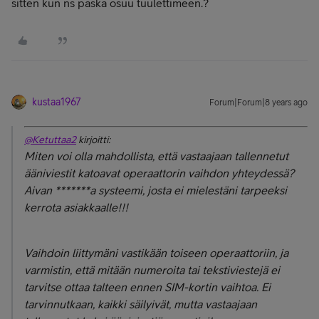
sitten kun ns paska osuu tuulettimeen.?
kustaa1967
Forum|Forum|8 years ago
@Ketuttaa2
kirjoitti:
Miten voi olla mahdollista, että vastaajaan tallennetut
ääniviestit katoavat operaattorin vaihdon yhteydessä?
Aivan *******a systeemi, josta ei mielestäni tarpeeksi
kerrota asiakkaalle!!!
Vaihdoin liittymäni vastikään toiseen operaattoriin, ja
varmistin, että mitään numeroita tai tekstiviestejä ei
tarvitse ottaa talteen ennen SIM-kortin vaihtoa. Ei
tarvinnutkaan, kaikki säilyivät, mutta vastaajaan