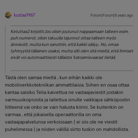
kustaa1967
Forum|Forum|8 years ago
Ketuttaa2 kirjoitti:Jos olisin joutunut nappaamaan talteen esim.
puh.numerot, olisin takuulla tajunnut ottaa talteen myös
äniviestit, mutta kun sanottiin, että kaikki säilyy.. No, omaa
tyhmyyttä tällainen osaksi, mutta silti olen sitä mieltä, että ihmiset
eivät voi automaattisesti tällaista 'katoamisvaaraa' tietää.
Tästä olen samaa mieltä , kun eihän kaikki ole
mobiiliverkkotekniikan ammattilaisia. Siihen en osaa ottaa
kantaa saisiko Telia kaivettua ne vastaajaviestit jostakin
varmuuskopioista ja laitettua sinulle vaikkapa sähköpostin
liitteenä vai onko se vain halusta kiinni. Se kuitenkin on
varmaa , että jokaisella operaattorilla on oma
vastaajapalvelunsa verkoissaan ( ei siis ole ne viestit
puhelimessa ) ja niiden välillä siirto tuskin on mahdollista.