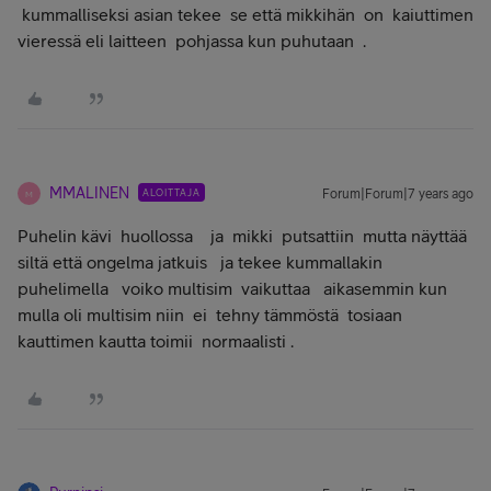
kummalliseksi asian tekee se että mikkihän on kaiuttimen
vieressä eli laitteen pohjassa kun puhutaan .
MMALINEN
ALOITTAJA
Forum|Forum|7 years ago
M
Puhelin kävi huollossa ja mikki putsattiin mutta näyttää
siltä että ongelma jatkuis ja tekee kummallakin
puhelimella voiko multisim vaikuttaa aikasemmin kun
mulla oli multisim niin ei tehny tämmöstä tosiaan
kauttimen kautta toimii normaalisti .