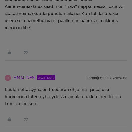
Äänenvoimakkuus säädin on "navi" näppäimessä, josta voi
säätää voimakkuutta puhelun aikana. Kun tuli tarpeeksi
usein sillä paineltua valot päälle niin äänenvoimakkuus
meni nollille.
MMALINEN
ALOITTAJA
Forum|Forum|7 years ago
M
Luulen että syynä on f-securen ohjelma pitää olla
huomenna tuleen yhteydessä ainakin pätkiminen loppu
kun poistin sen .