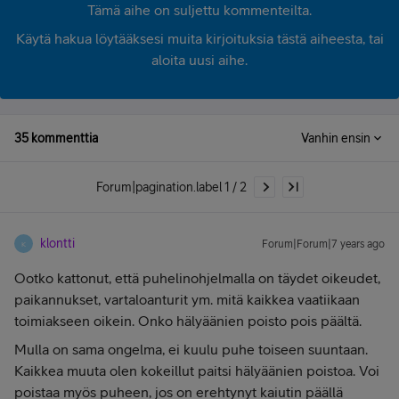
Tämä aihe on suljettu kommenteilta.
Käytä hakua löytääksesi muita kirjoituksia tästä aiheesta, tai
aloita uusi aihe.
35 kommenttia
Vanhin ensin
Forum|pagination.label 1 / 2
klontti
Forum|Forum|7 years ago
K
Ootko kattonut, että puhelinohjelmalla on täydet oikeudet,
paikannukset, vartaloanturit ym. mitä kaikkea vaatiikaan
toimiakseen oikein. Onko hälyäänien poisto pois päältä.
Mulla on sama ongelma, ei kuulu puhe toiseen suuntaan.
Kaikkea muuta olen kokeillut paitsi hälyäänien poistoa. Voi
poistaa myös puheen, jos on erehtynyt kaiutin päällä