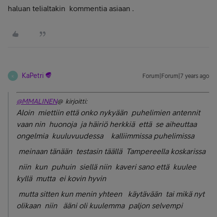
haluan telialtakin kommentia asiaan .
KaPetri
Forum|Forum|7 years ago
K
@MMALINEN
@ kirjoitti:
Aloin miettiin että onko nykyään puhelimien antennit
vaan nin huonoja ja häiriö herkkiä että se aiheuttaa
ongelmia kuuluvuudessa kalliimmissa puhelimissa
meinaan tänään testasin täällä Tampereella koskarissa
niin kun puhuin siellä niin kaveri sano että kuulee
kyllä mutta ei kovin hyvin
mutta sitten kun menin yhteen käytävään tai mikä nyt
olikaan niin ääni oli kuulemma paljon selvempi