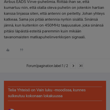
Airbus EADS Virve-puhelimia. Riittää ihan se, että
kumartuu niin, että olalla oleva puhelin on jotenkin hartian
kanssa linjassa siten, että antenni on peitetty. Johan yhteys
katkeaa. Sama jos pitää antennia nyrkin sisällä. Sinänsä
jännä, kun kuitenkin on 450MHz taajuusalue, joka sinänsä
pitäisi läpäistä esteitä paremmin kuin mikään
tavanomaisten matkapuhelinverkkojen signaali.
Forum|pagination.label 1 / 2
Telia Yhteisö on Vain luku -moodissa, kunnes
sulkeutuu kokonaan lokakuussa