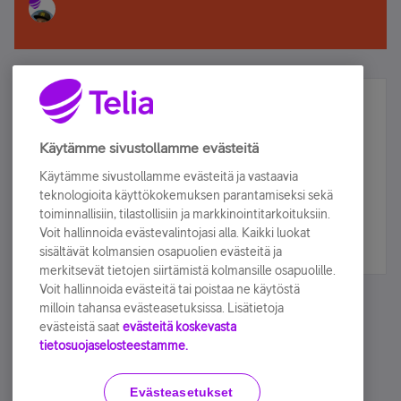
Älä jää paitsi – osallistu ja voita!
Tilaa Telian uutiskirje ja olet mukana arvonnassa.
Käytämme sivustollamme evästeitä
Samalla saat parhaat asiakasedut suoraan
Käytämme sivustollamme evästeitä ja vastaavia
sähköpostiisi.
teknologioita käyttökokemuksen parantamiseksi sekä
toiminnallisiin, tilastollisiin ja markkinointitarkoituksiin.
Voit hallinnoida evästevalintojasi alla. Kaikki luokat
Tilaa nyt
sisältävät kolmansien osapuolien evästeitä ja
merkitsevät tietojen siirtämistä kolmansille osapuolille.
Voit hallinnoida evästeitä tai poistaa ne käytöstä
milloin tahansa evästeasetuksissa. Lisätietoja
evästeistä saat
evästeitä koskevasta
tietosuojaselosteestamme.
Käyttöehdot
Accessibility statement
Evästeasetukset