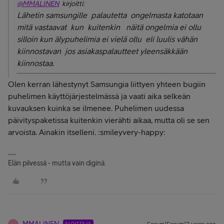
@MMALINEN
kirjoitti:
Lähetin samsungille palautetta ongelmasta katotaan
mitä vastaavat kun kuitenkin näitä ongelmia ei ollu
silloin kun älypuhelimia ei vielä ollu eli luulis vähän
kiinnostavan jos asiakaspalautteet yleensäkkään
kiinnostaa.
Olen kerran lähestynyt Samsungia liittyen yhteen bugiin
puhelimen käyttöjärjestelmässä ja vaati aika selkeän
kuvauksen kuinka se ilmenee. Puhelimen uudessa
päivityspaketissa kuitenkin vierähti aikaa, mutta oli se sen
arvoista. Ainakin itselleni. :smileyvery-happy:
Elän pilvessä - mutta vain diginä.
ALOITTAJA