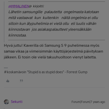
@MMALINEN
@ kirjoitti:
Lähetin samsungille palautetta ongelmasta katotaan
mitä vastaavat kun kuitenkin näitä ongelmia ei ollu
silloin kun älypuhelimia ei vielä ollu eli luulis vähän
kiinnostavan jos asiakaspalautteet yleensäkkään
kiinnostaa.
Hyvä juttu! Kaverilla oli Samsung S 9 puhelimessa myös
samaa vikaa ja viimeisimmän käyttöjärjestelmä päivityksen
jälkeen. Ei tosin ole vielä takuuhuoltoon vienyt laitetta.
#koskamävoin "Stupid is as stupid does" - Forrest Gump
Sekunti
Forum|Forum|7 years ago