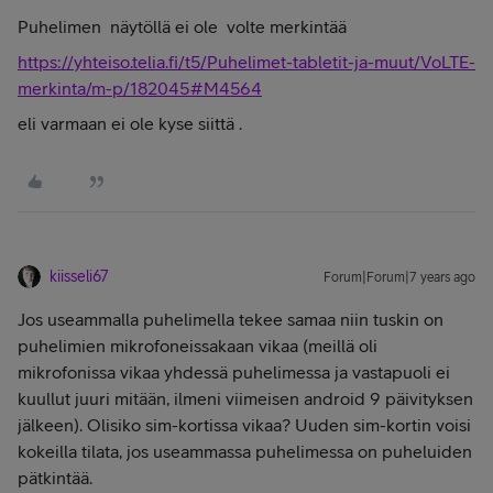
Puhelimen näytöllä ei ole volte merkintää
https://yhteiso.telia.fi/t5/Puhelimet-tabletit-ja-muut/VoLTE-
merkinta/m-p/182045#M4564
eli varmaan ei ole kyse siittä .
kiisseli67
Forum|Forum|7 years ago
Jos useammalla puhelimella tekee samaa niin tuskin on
puhelimien mikrofoneissakaan vikaa (meillä oli
mikrofonissa vikaa yhdessä puhelimessa ja vastapuoli ei
kuullut juuri mitään, ilmeni viimeisen android 9 päivityksen
jälkeen). Olisiko sim-kortissa vikaa? Uuden sim-kortin voisi
kokeilla tilata, jos useammassa puhelimessa on puheluiden
pätkintää.