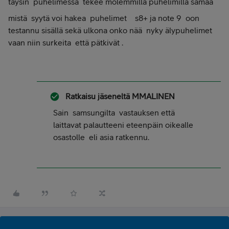
täysin puhelimessa tekee molemmilla puhelimilla samaa
mistä syytä voi hakea puhelimet s8+ ja note 9 oon
testannu sisällä sekä ulkona onko nää nyky älypuhelimet
vaan niin surkeita että pätkivät .
Ratkaisu jäseneltä
MMALINEN
Sain samsungilta vastauksen että
laittavat palautteeni eteenpäin oikealle
osastolle eli asia ratkennu.