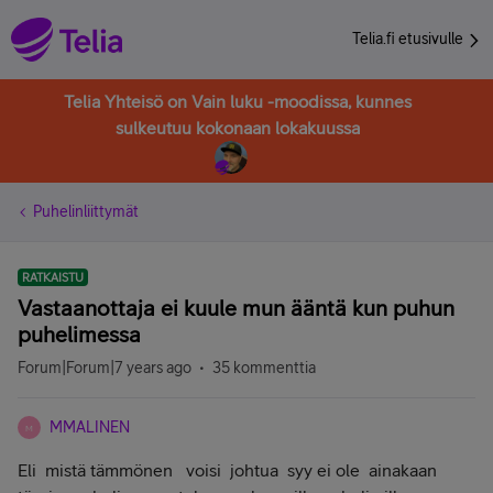
Telia.fi etusivulle
Telia Yhteisö on Vain luku -moodissa, kunnes
sulkeutuu kokonaan lokakuussa
Puhelinliittymät
RATKAISTU
Vastaanottaja ei kuule mun ääntä kun puhun
puhelimessa
Forum|Forum|7 years ago
35 kommenttia
MMALINEN
M
Eli mistä tämmönen voisi johtua syy ei ole ainakaan