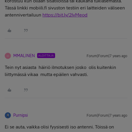
korostuu kun ollaan sisätiloissa tai kaukana tukiasemasta.
Tässä linkki mobiili.fi sivuston testiin eri laitteiden väliseen
antennivertailuun
https://bit.ly/2IvMeod
MMALINEN
ALOITTAJA
Forum|Forum|7 years ago
M
Tein nyt asiasta häiriö ilmotuksen josko olis kuitenkin
liittymässä vikaa mutta epäilen vahvasti.
Purnipsi
Forum|Forum|7 years ago
Ei se auta, vaikka olisi fyysisesti iso antenni. Töissä on