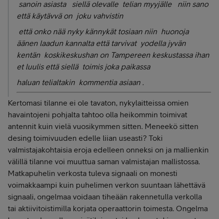
sanoin asiasta siellä olevalle telian myyjälle niin sano
että käytävvä on joku vahvistin
että onko nää nyky kännykät tosiaan niin huonoja
äänen laadun kannalta että tarvivat yodella jyvän
kentän koskikeskushan on Tampereen keskustassa ihan
et luulis että siellä toimis joka paikassa
haluan telialtakin kommentia asiaan .
Kertomasi tilanne ei ole tavaton, nykylaitteissa omien
havaintojeni pohjalta tahtoo olla heikommin toimivat
antennit kuin vielä vuosikymmen sitten. Meneekö sitten
desing toimivuuden edelle liian useasti? Toki
valmistajakohtaisia eroja edelleen onneksi on ja mallienkin
välillä tilanne voi muuttua saman valmistajan mallistossa.
Matkapuhelin verkosta tuleva signaali on monesti
voimakkaampi kuin puhelimen verkon suuntaan lähettävä
signaali, ongelmaa voidaan tiheään rakennetulla verkolla
tai aktiivitoistimilla korjata operaattorin toimesta. Ongelma