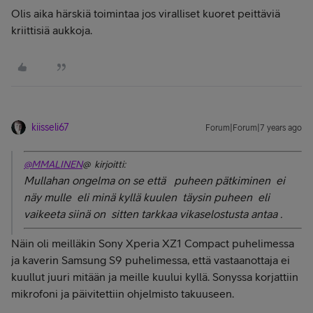
Olis aika härskiä toimintaa jos viralliset kuoret peittäviä
kriittisiä aukkoja.
kiisseli67
Forum|Forum|7 years ago
@MMALINEN
@ kirjoitti:
Mullahan ongelma on se että puheen pätkiminen ei
näy mulle eli minä kyllä kuulen täysin puheen eli
vaikeeta siinä on sitten tarkkaa vikaselostusta antaa .
Näin oli meilläkin Sony Xperia XZ1 Compact puhelimessa
ja kaverin Samsung S9 puhelimessa, että vastaanottaja ei
kuullut juuri mitään ja meille kuului kyllä. Sonyssa korjattiin
mikrofoni ja päivitettiin ohjelmisto takuuseen.