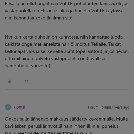
Elisalla on ollut ongelmaa VoLTE-puheluiden kanssa, eli jos
vastapuolella on Elisan asiakas ja hänellä VoLTE käytössä,
niin kannattaa kokeilla ilman sitä.
Nyt kun kerta puhelin on kunnossa, niin kannattaa luoda
kaikista ongelmatilanteista häiriöilmoitus Telialle. Tarkat
kellonajat ylös ja se, kenelle soitit (operaattori) ja jos tiedät,
että millainen palvelu vastapuolella on (tavalliset
äänipuhelut vai volte).
klontti
Forum|Forum|7 years ago
K
Onkos sulla äänenvoimakkuus säädetty kovemmalle. Mulla
kävi äsken peruskännykällä näin. Yhen äkin ei puhelut
kuuluneet mulle, mutta kaiuttimella kuului.