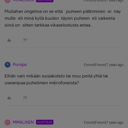
MMALINEN
Forum|Forum|7 years ago
M
Mullahan ongelma on se että puheen pätkiminen ei näy
mulle eli minä kyllä kuulen täysin puheen eli vaikeeta
siinä on sitten tarkkaa vikaselostusta antaa .
Purnipsi
Forum|Forum|7 years ago
Eihän vain mikään suojakotelo tai muu peitä yhtä tai
useampaa puhelimen mikrofoneista?
MMALINEN
ALOITTAJA
Forum|Forum|7 years ago
M