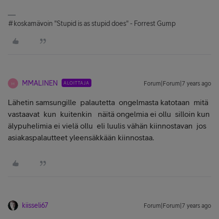
#koskamävoin "Stupid is as stupid does" - Forrest Gump
MMALINEN
ALOITTAJA
Forum|Forum|7 years ago
M
Lähetin samsungille palautetta ongelmasta katotaan mitä
vastaavat kun kuitenkin näitä ongelmia ei ollu silloin kun
älypuhelimia ei vielä ollu eli luulis vähän kiinnostavan jos
asiakaspalautteet yleensäkkään kiinnostaa.
kiisseli67
Forum|Forum|7 years ago