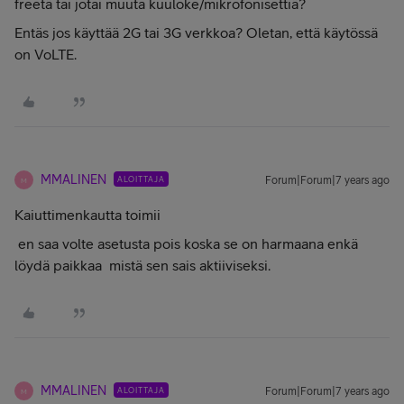
freetä tai jotai muuta kuuloke/mikrofonisettiä?
Entäs jos käyttää 2G tai 3G verkkoa? Oletan, että käytössä
on VoLTE.
MMALINEN
ALOITTAJA
Forum|Forum|7 years ago
M
Kaiuttimenkautta toimii
en saa volte asetusta pois koska se on harmaana enkä
löydä paikkaa mistä sen sais aktiiviseksi.
MMALINEN
ALOITTAJA
Forum|Forum|7 years ago
M