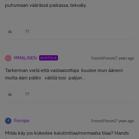
puhumaan väärässä paikassa, tekoäly.
MMALINEN
ALOITTAJA
Forum|Forum|7 years ago
M
Tarkennan vielä että vastaaoottaja kuulee mun ääneni
mutta ääni pätkii välillä tosi paljon .
Purnipsi
Forum|Forum|7 years ago
Mitäs käy jos kokeilee kaiutintilaa/normaalia tilaa? Hands