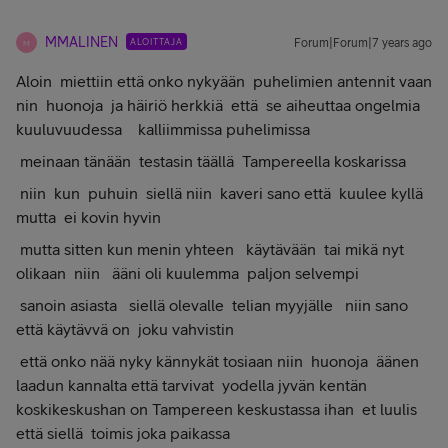
MMALINEN
ALOITTAJA
Forum|Forum|7 years ago
M
Aloin miettiin että onko nykyään puhelimien antennit vaan
nin huonoja ja häiriö herkkiä että se aiheuttaa ongelmia
kuuluvuudessa kalliimmissa puhelimissa
meinaan tänään testasin täällä Tampereella koskarissa
niin kun puhuin siellä niin kaveri sano että kuulee kyllä
mutta ei kovin hyvin
mutta sitten kun menin yhteen käytävään tai mikä nyt
olikaan niin ääni oli kuulemma paljon selvempi
sanoin asiasta siellä olevalle telian myyjälle niin sano
että käytävvä on joku vahvistin
että onko nää nyky kännykät tosiaan niin huonoja äänen
laadun kannalta että tarvivat yodella jyvän kentän
koskikeskushan on Tampereen keskustassa ihan et luulis
että siellä toimis joka paikassa