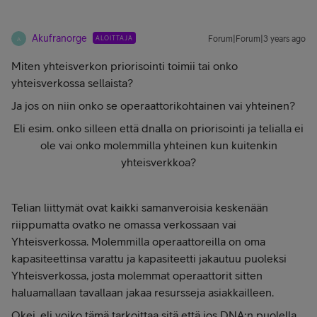
Akufranorge
ALOITTAJA
Forum|Forum|3 years ago
A
Miten yhteisverkon priorisointi toimii tai onko
yhteisverkossa sellaista?
Ja jos on niin onko se operaattorikohtainen vai yhteinen?
Eli esim. onko silleen että dnalla on priorisointi ja telialla ei
ole vai onko molemmilla yhteinen kun kuitenkin
yhteisverkkoa?
Telian liittymät ovat kaikki samanveroisia keskenään
riippumatta ovatko ne omassa verkossaan vai
Yhteisverkossa. Molemmilla operaattoreilla on oma
kapasiteettinsa varattu ja kapasiteetti jakautuu puoleksi
Yhteisverkossa, josta molemmat operaattorit sitten
haluamallaan tavallaan jakaa resursseja asiakkailleen.
Okei, eli voiko tämä tarkoittaa sitä että jos DNA:n puolella