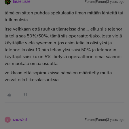
lasselusse
Forum|Forum|3 years ago
tämä on sitten puhdas spekulaatio ilman mitään lähteitä tai
tutkimuksia.
itse veikkaan että ruuhka tilanteissa dna … eiku siis telenor
ja telia saa 50%/50%. tämä siis operaattorijako, josta vielä
käyttäjille vielä syvemmin. jos esim telialla olisi yksi ja
telenor:lla olisi 10 niin telian yksi saisi 50% ja telenor:in
käyttäjät saisi kukin 5%. tietysti operaattorin omat säännöt
voi muokata omaa osuutta.
veikkaan että sopimuksissa nämä on määritelty mutta
voivat olla liikesalaisuuksia.
snow28
Forum|Forum|3 years ago
S