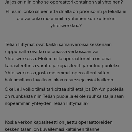
Ja jos on niin onko se operaattorikohtainen vai yhteinen?
Eli esim. onko silleen että dnalla on priorisointi ja telialla ei
ole vai onko molemmilla yhteinen kun kuitenkin
yhteisverkkoa?
Telian liittymät ovat kaikki samanveroisia keskenään
riippumatta ovatko ne omassa verkossaan vai
Yhteisverkossa. Molemmilla operaattoreilla on oma
kapasiteettinsa varattu ja kapasiteetti jakautuu puoleksi
Yhteisverkossa, josta molemmat operaattorit sitten
haluamallaan tavallaan jakaa resursseja asiakkailleen.
Okei, eli voiko tämä tarkoittaa sitä että jos DNA:n puolella
on ruuhkaista niin Telian puolella ei ole ruuhkaista ja saan
nopeamman yhteyden Telian liittymällä?
Koska verkon kapasiteetti on jaettu operaattoreiden
kesken tasan, on kuvailemasi kaltainen tilanne