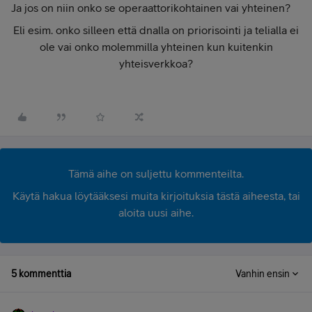
Ja jos on niin onko se operaattorikohtainen vai yhteinen?
Eli esim. onko silleen että dnalla on priorisointi ja telialla ei
ole vai onko molemmilla yhteinen kun kuitenkin
yhteisverkkoa?
Tämä aihe on suljettu kommenteilta.
Käytä hakua löytääksesi muita kirjoituksia tästä aiheesta, tai
aloita uusi aihe.
5 kommenttia
Vanhin ensin