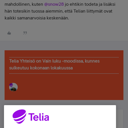
mahdollinen, kuten
@snow28
jo ehtikin todeta ja lisäksi
hän totesikin tuossa aiemmin, että Telian liittymät ovat
kaikki samanarvoisia keskenään.
Telia Yhteisö on Vain luku -moodissa, kunnes
sulkeutuu kokonaan lokakuussa
Älä jää paitsi – osallistu ja voita!