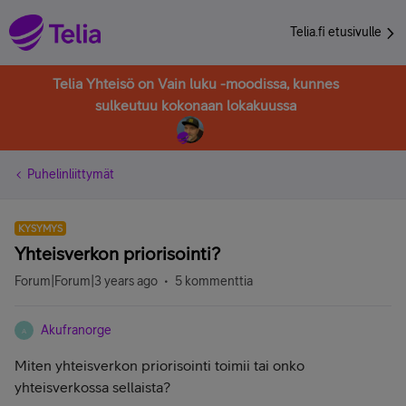
Telia.fi etusivulle
Telia Yhteisö on Vain luku -moodissa, kunnes
sulkeutuu kokonaan lokakuussa
Puhelinliittymät
KYSYMYS
Yhteisverkon priorisointi?
Forum|Forum|3 years ago
5 kommenttia
Akufranorge
A
Miten yhteisverkon priorisointi toimii tai onko
yhteisverkossa sellaista?