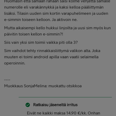
Huomasin että samaan rahaan saisi kolme vehjettä samalle
numerolle eli varakännykkä ja kaksi kelloa pääliittymän
lisäksi. Tilasin uuden sim kortin varapuhelimeen ja uuden
e-simmin toiseen kelloon. Ja aktivoin ne.
Mutta aikaisempi kello hukkui linjoilta ja uusi sim myös kun
päivitin toisen kellon e-simmin?!
Siis vain yksi sim toimii vaikka piti olla 3?
Sim vaihdot tehty rinnakkaisliittymä valikon alta. Joka
muuten ei toimi android apilla vaan vaatii selaimella
operoinnin.
----
Muokkaus SonjaMelina: muokattu otsikkoa
Ratkaisu jäseneltä
irritus
Eivät ne kaikki maksa 14,90 €/kk. Onhan