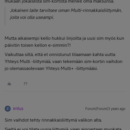
mukaan jokaisesta sim-kortista menee oma maksunsa.
Jokainen laite tarvitsee oman Multi-rinnakkaisliittymän,
joita voi olla useampi.
Mutta aikaisempi kello hukkui linjoilta ja uusi sim myös kun
päivitin toisen kellon e-simmin?!
Vaikuttaa siltä, että et onnistunut tilaamaan kahta uutta
Yhteys Multi -liittymää, vaan tekemään sim-kortin vaihdon
jo olemassaolevaan Yhteys Multi+ -liittymääsi.
irritus
Forum|Forum|3 years ago
Sim vaihdot tehty rinnakkaisliittymä valikon alta.
Sieltä ei voi tilata uusia liittymiä, vaan ainoastaan muokata