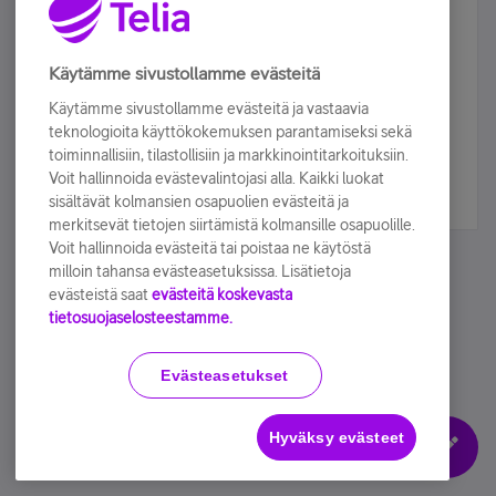
Älä jää paitsi – osallistu ja voita!
Tilaa Telian uutiskirje ja olet mukana arvonnassa.
Käytämme sivustollamme evästeitä
Samalla saat parhaat asiakasedut suoraan
Käytämme sivustollamme evästeitä ja vastaavia
sähköpostiisi.
teknologioita käyttökokemuksen parantamiseksi sekä
toiminnallisiin, tilastollisiin ja markkinointitarkoituksiin.
Voit hallinnoida evästevalintojasi alla. Kaikki luokat
Tilaa nyt
sisältävät kolmansien osapuolien evästeitä ja
merkitsevät tietojen siirtämistä kolmansille osapuolille.
Voit hallinnoida evästeitä tai poistaa ne käytöstä
milloin tahansa evästeasetuksissa. Lisätietoja
evästeistä saat
evästeitä koskevasta
tietosuojaselosteestamme.
Käyttöehdot
Accessibility statement
Evästeasetukset
Hyväksy evästeet
Evästeasetukset