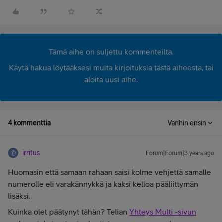
Tämä aihe on suljettu kommenteilta.
Käytä hakua löytääksesi muita kirjoituksia tästä aiheesta, tai
aloita uusi aihe.
4 kommenttia
Vanhin ensin
irritus
Forum|Forum|3 years ago
Huomasin että samaan rahaan saisi kolme vehjettä samalle
numerolle eli varakännykkä ja kaksi kelloa pääliittymän
lisäksi.
Kuinka olet päätynyt tähän? Telian
Yhteys Multi -sivun