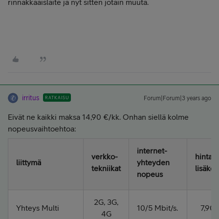
rinnakkaaislaite ja nyt sitten jotain muuta.
irritus
RATKAISU
Forum|Forum|3 years ago
Eivät ne kaikki maksa 14,90 €/kk. Onhan siellä kolme
nopeusvaihtoehtoa:
internet-
verkko-
hinta 
liittymä​
yhteyden
tekniikat​
lisäkort
nopeus​
2G, 3G,
Yhteys Multi
10/5 Mbit/s.
7,90 
4G