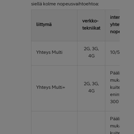
siellä kolme nopeusvaihtoehtoa:
internet-
verkko-
liittymä​
yhteyden
tekniikat​
nopeus​
2G, 3G,
Yhteys Multi
10/5 Mbit/s
4G
Pääliittymä
mukaisesti,
2G, 3G,
Yhteys Multi+
kuitenkin
4G
enintään
300 Mbit/s
Pääliittymä
mukaisesti,
kuitenkin