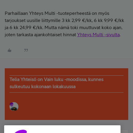
Parhaillaan Yhteys Multi -tuoteperheestä on myös
tarjoukset uusille liittymille 3 kk 2,99 €/kk, 6 kk 9,99 €/kk
ja 6 kk 24,99 €/kk. Mutta nämä toki muuttuvat koko ajan,
joten tarkasta ajankohtaiset hinnat
Yhteys Multi -sivulta
.
Telia Yhteisö on Vain luku -moodissa, kunnes
sulkeutuu kokonaan lokakuussa