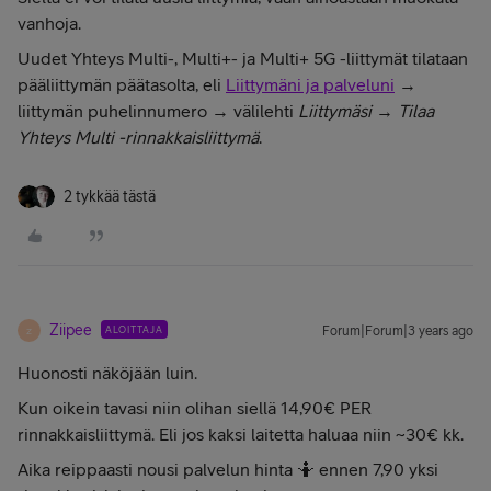
vanhoja.
Uudet Yhteys Multi-, Multi+- ja Multi+ 5G -liittymät tilataan
pääliittymän päätasolta, eli
Liittymäni ja palveluni
→
liittymän puhelinnumero → välilehti
Liittymäsi
→
Tilaa
Yhteys Multi -rinnakkaisliittymä
.
2 tykkää tästä
Ziipee
ALOITTAJA
Forum|Forum|3 years ago
Z
Huonosti näköjään luin.
Kun oikein tavasi niin olihan siellä 14,90€ PER
rinnakkaisliittymä. Eli jos kaksi laitetta haluaa niin ~30€ kk.
Aika reippaasti nousi palvelun hinta 🤷 ennen 7,90 yksi