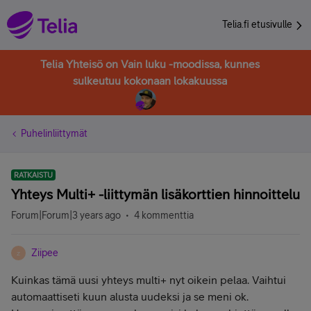
Telia.fi etusivulle
Telia Yhteisö on Vain luku -moodissa, kunnes
sulkeutuu kokonaan lokakuussa
Puhelinliittymät
RATKAISTU
Yhteys Multi+ -liittymän lisäkorttien hinnoittelu
Forum|Forum|3 years ago
4 kommenttia
Ziipee
Z
Kuinkas tämä uusi yhteys multi+ nyt oikein pelaa. Vaihtui
automaattiseti kuun alusta uudeksi ja se meni ok.