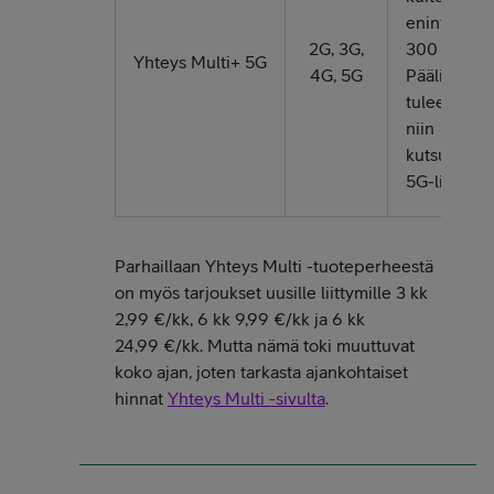
enintään
2G, 3G,
300 Mbit/s
Yhteys Multi+ 5G
4G, 5G
Pääliittymä
tulee olla
niin
kutsuttu
5G-liittymä.
Parhaillaan Yhteys Multi -tuoteperheestä
on myös tarjoukset uusille liittymille 3 kk
2,99 €/kk, 6 kk 9,99 €/kk ja 6 kk
24,99 €/kk. Mutta nämä toki muuttuvat
koko ajan, joten tarkasta ajankohtaiset
hinnat
Yhteys Multi -sivulta
.