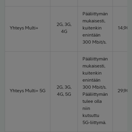
Pääliittymän
mukaisesti,
2G, 3G,
Yhteys Multi+
kuitenkin
14,90 
4G
enintään
300 Mbit/s.
Pääliittymän
mukaisesti,
kuitenkin
enintään
2G, 3G,
300 Mbit/s.
Yhteys Multi+ 5G
29,90 
4G, 5G
Pääliittymän
tulee olla
niin
kutsuttu
5G-liittymä.