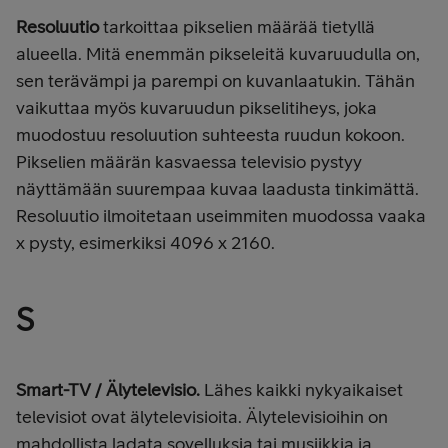
Resoluutio
tarkoittaa pikselien määrää tietyllä
alueella. Mitä enemmän pikseleitä kuvaruudulla on,
sen terävämpi ja parempi on kuvanlaatukin. Tähän
vaikuttaa myös kuvaruudun pikselitiheys, joka
muodostuu resoluution suhteesta ruudun kokoon.
Pikselien määrän kasvaessa televisio pystyy
näyttämään suurempaa kuvaa laadusta tinkimättä.
Resoluutio ilmoitetaan useimmiten muodossa vaaka
x pysty, esimerkiksi 4096 x 2160.
S
Smart-TV / Älytelevisio.
Lähes kaikki nykyaikaiset
televisiot ovat älytelevisioita. Älytelevisioihin on
mahdollista ladata sovelluksia tai musiikkia ja