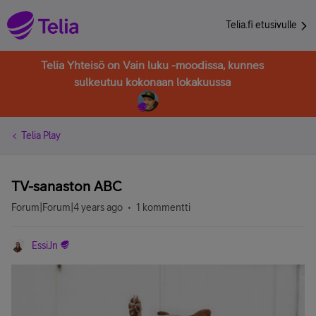
Telia.fi etusivulle
Telia Yhteisö on Vain luku -moodissa, kunnes
sulkeutuu kokonaan lokakuussa
Telia Play
TV-sanaston ABC
Forum|Forum|4 years ago
1 kommentti
EssiJn