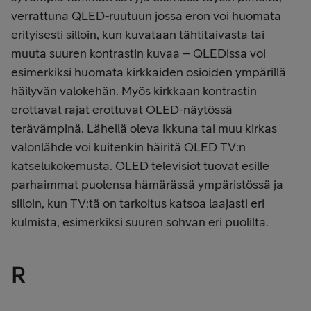
verrattuna QLED-ruutuun jossa eron voi huomata
erityisesti silloin, kun kuvataan tähtitaivasta tai
muuta suuren kontrastin kuvaa – QLEDissa voi
esimerkiksi huomata kirkkaiden osioiden ympärillä
häilyvän valokehän. Myös kirkkaan kontrastin
erottavat rajat erottuvat OLED-näytössä
terävämpinä.
Lähellä oleva ikkuna tai muu kirkas
valonlähde voi kuitenkin häiritä OLED TV:n
katselukokemusta.
OLED televisiot tuovat esille
parhaimmat puolensa hämärässä ympäristössä ja
silloin, kun TV:tä on tarkoitus katsoa laajasti eri
kulmista, esimerkiksi suuren sohvan eri puolilta.
R