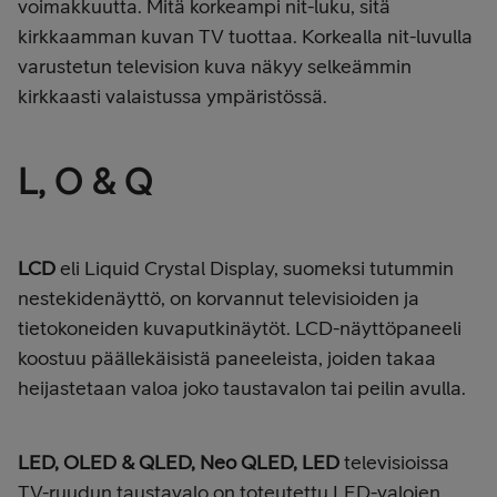
voimakkuutta. Mitä korkeampi nit-luku, sitä
kirkkaamman kuvan TV tuottaa. Korkealla nit-luvulla
varustetun television kuva näkyy selkeämmin
kirkkaasti valaistussa ympäristössä.
L, O & Q
LCD
eli
Liquid Crystal Display, suomeksi tutummin
nestekidenäyttö, on korvannut televisioiden ja
tietokoneiden kuvaputkinäytöt. LCD-näyttöpaneeli
koostuu päällekäisistä paneeleista, joiden takaa
heijastetaan valoa joko taustavalon tai peilin avulla.
LED, OLED & QLED, Neo QLED,
LED
televisioissa
TV-ruudun taustavalo on toteutettu LED-valojen