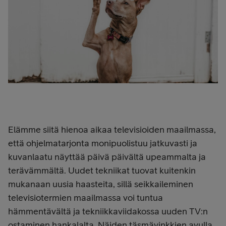
Elämme siitä hienoa aikaa televisioiden maailmassa,
että ohjelmatarjonta monipuolistuu jatkuvasti ja
kuvanlaatu näyttää päivä päivältä upeammalta ja
terävämmältä. Uudet tekniikat tuovat kuitenkin
mukanaan uusia haasteita, sillä seikkaileminen
televisiotermien maailmassa voi tuntua
hämmentävältä ja tekniikkaviidakossa uuden TV:n
ostaminen hankalalta. Näiden täsmävinkkien avulla