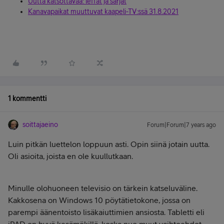
Uutta katsottavaa: leffat ja sarjat
Kanavapaikat muuttuvat kaapeli-TV:ssä 31.8.2021
1 kommentti
soittajaeino
Forum|Forum|7 years ago
Luin pitkän luettelon loppuun asti. Opin siinä jotain uutta.
Oli asioita, joista en ole kuullutkaan.
Minulle olohuoneen televisio on tärkein katseluväline.
Kakkosena on Windows 10 pöytätietokone, jossa on
parempi äänentoisto lisäkaiuttimien ansiosta. Tabletti eli
iPAD on hyvä kesämökillä, koska nuo muut vaihtoehdot