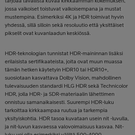
tarjoaa tavallista kuvaa kirkkaamman kokemuksen,
jossa valkoiset toistuvat valkoisempana ja mustat
mustempina.
Esimerkiksi 4K ja HDR toimivat hyvin
yhdessä, sillä silloin sekä resoluutio että yksittäiset
pikselit ovat kuvanlaadun keskiössä.
HDR-teknologian tunnistat HDR-maininnan lisäksi
erilaisista sertifikaateista, joita ovat muun muassa
tämän hetken käytetyin HDR10 tai HDR10+,
suosiotaan kasvattava Dolby Vision, mahdollinen
tulevaisuuden standardi HLG HDR sekä Technicolor
HDR, jolla HDR- ja SDR-materiaalin lähettimen
onnistuu samanaikaisesti.
Suurempi HDR-luku
tarkoittaa kirkkaampaa ruutua ja tarkempia
yksityiskohtia. HDR tasoa kuvataan usein nit -luvulla,
ja nit-luvun kasvaessa valovoimaisuus kasvaa. Nit-
luku voi olla esimerkiksi väliltä 500-4000.