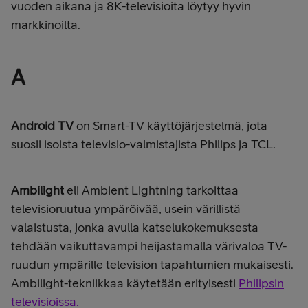
vuoden aikana ja 8K-televisioita löytyy hyvin
markkinoilta.
A
Android TV
on Smart-TV käyttöjärjestelmä, jota
suosii isoista televisio-valmistajista Philips ja TCL.
Ambilight
eli
Ambient Lightning tarkoittaa
televisioruutua ympäröivää, usein värillistä
valaistusta, jonka avulla katselukokemuksesta
tehdään vaikuttavampi heijastamalla värivaloa TV-
ruudun ympärille television tapahtumien mukaisesti.
Ambilight-tekniikkaa käytetään erityisesti
Philipsin
televisioissa.