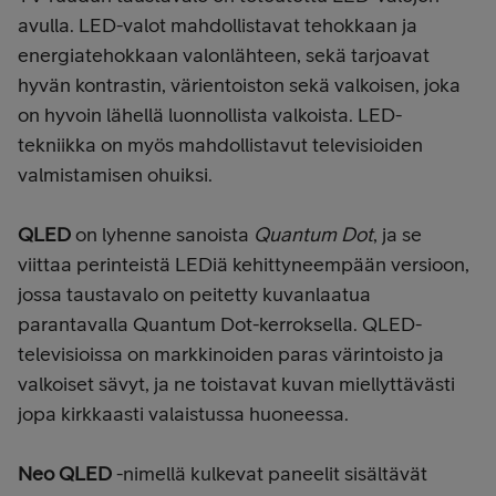
avulla. LED-valot mahdollistavat tehokkaan ja
energiatehokkaan valonlähteen, sekä tarjoavat
hyvän kontrastin, värientoiston sekä valkoisen, joka
on hyvoin lähellä luonnollista valkoista. LED-
tekniikka on myös mahdollistavut televisioiden
valmistamisen ohuiksi.
QLED
on lyhenne sanoista
Quantum Dot
, ja se
viittaa perinteistä LEDiä kehittyneempään versioon,
jossa taustavalo on peitetty kuvanlaatua
parantavalla Quantum Dot-kerroksella. QLED-
televisioissa on markkinoiden paras värintoisto ja
valkoiset sävyt, ja ne toistavat kuvan miellyttävästi
jopa kirkkaasti valaistussa huoneessa.
Neo QLED
-nimellä kulkevat paneelit sisältävät