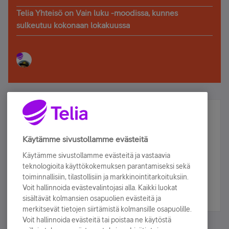
Telia Yhteisö on Vain luku -moodissa, kunnes
sulkeutuu kokonaan lokakuussa
Älä jää paitsi – osallistu ja voita!
Tilaa Telian uutiskirje ja olet mukana arvonnassa.
Käytämme sivustollamme evästeitä
Samalla saat parhaat asiakasedut suoraan
Käytämme sivustollamme evästeitä ja vastaavia
sähköpostiisi.
teknologioita käyttökokemuksen parantamiseksi sekä
toiminnallisiin, tilastollisiin ja markkinointitarkoituksiin.
Voit hallinnoida evästevalintojasi alla. Kaikki luokat
Tilaa nyt
sisältävät kolmansien osapuolien evästeitä ja
merkitsevät tietojen siirtämistä kolmansille osapuolille.
Voit hallinnoida evästeitä tai poistaa ne käytöstä