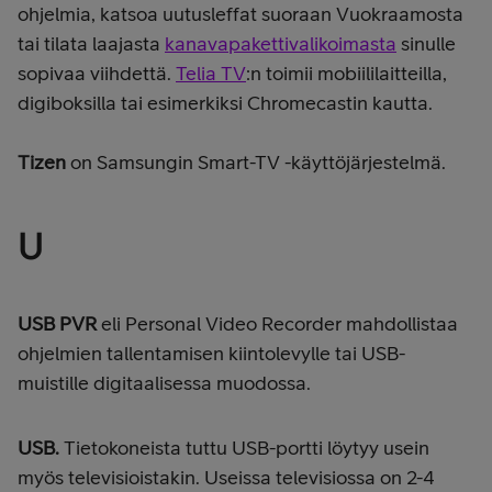
ohjelmia, katsoa uutusleffat suoraan Vuokraamosta
tai tilata laajasta
kanavapakettivalikoimasta
sinulle
sopivaa viihdettä.
Telia TV
:n toimii mobiililaitteilla,
digiboksilla tai esimerkiksi Chromecastin kautta.
Tizen
on
Samsungin Smart-TV -käyttöjärjestelmä.
U
USB PVR
eli Personal Video Recorder mahdollistaa
ohjelmien tallentamisen kiintolevylle tai USB-
muistille digitaalisessa muodossa.
USB.
Tietokoneista tuttu USB-portti löytyy usein
myös televisioistakin. Useissa televisiossa on 2-4