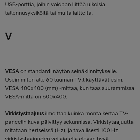
USB-porttia, joihin voidaan liittää ulkoisia
tallennusyksiköitä tai muita laitteita.
V
VESA
on standardi näytön seinäkiinnitykselle.
Useimmiten alle 60 tuuman TV:t käyttävät esim.
VESA 400x400 (mm) -mittaa, kun taas suuremmissa
VESA-mitta on 600x400.
Virkistystaajuus
ilmoittaa kuinka monta kertaa TV-
paneelin kuva päivittyy sekunnissa. Virkistytaajuutta
mitataan hertseissä (Hz), ja tavallisesti 100 Hz
virkistystaajuuden voi ajatella olevan hyvä.