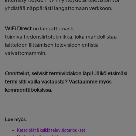
yhdistää näppärästi langattomaan verkkoon.
WiFi Direct
on langattomasti
toimiva
tiedonsiirtotekniikka, joka mahdollistaa
laitteiden liittämisen televisioon entistä
vaivattomammin.
Onnittelut, selvisit termiviidakon läpi!
Jäikö etsimäsi
termi silti vailla vastausta? Vastaamme myös
kommenttiboksissa.
Lue myös:
Katso täältä kaikki televisiotarjoukset