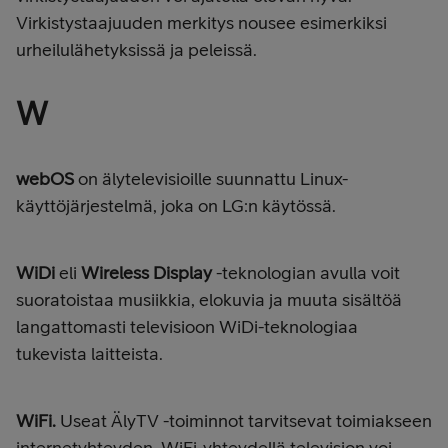
Virkistystaajuuden merkitys nousee esimerkiksi
urheilulähetyksissä ja peleissä.
W
webOS
on älytelevisioille suunnattu Linux-
käyttöjärjestelmä, joka on LG:n käytössä.
WiDi
eli
Wireless Display
-teknologian avulla voit
suoratoistaa musiikkia, elokuvia ja muuta sisältöä
langattomasti televisioon WiDi-teknologiaa
tukevista laitteista.
WiFi.
Useat ÄlyTV
-toiminnot tarvitsevat toimiakseen
internetyhteyden. WiFi-yhteydellä television voi