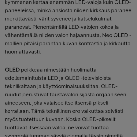
kymmenen kertaa enemmän LED-valoja kuin QLED-
paneeleissa, minkä ansiosta niiden kirkkaus paranee
merkittävästi, värit syvenee ja katselukulmat
paranevat. Pienentämällä LED-valojen kokoa ja
vähentämällä niiden valon hajaannusta, Neo QLED -
mallien pitäisi parantaa kuvan kontrastia ja kirkautta
huomattavasti.
OLED
poikkeaa nimestään huolimatta
edellemainituista LED ja QLED -televisioista
tekniikaltaan ja käyttöominaisuuksiltaa. OLED-
ruudut perustuvat taustavalon sijasta orgaaniseen
aineeseen, joka valaisee itse itsensä pikseli
kerrallaan. Tämä teknillinen ero vaikuttaa selvästi
myös tuotettuun kuvaan.
Koska OLED-pikselit
tuottavat itsessään valoa, ne voivat tuottaa
syvempiä tumman sävyjä olemalla täysin pimeitä,