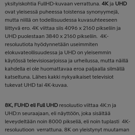
yksityiskohtia FullHD-kuvaan verrattuna.
4K
ja
UHD
ovat yleisessä puheessa toistensa synonyymejä,
mutta niillä on todellisuudessa kuvasuhteeseen
liittyvä ero. 4K viittaa siis 4096 x 2160 pikseliin ja
UHD puolestaan 3840 x 2160 pikseliin. 4K-
resoluutiota hyödynnetään useimmiten
elokuvateollisuudessa ja UHD on yleisemmin
käytössä televisiosarjoissa ja urheilussa, mutta n
äillä
kahdella ei ole huomattavaa eroa paljaalla silmällä
katseltuna. Lähes kakki nykyaikaiset televisiot
tukevat UHD tai 4K-kuvaa.
8K, FUHD eli Full UHD
resoluutio viittaa 4K:n ja
UHD:n seuraajaan, eli näyttöön, joka sisältää
leveydeltään noin 8000 pikseliä
, eli noin tuplasti 4K-
resoluutioon verrattuna. 8K on yleistynyt muutaman