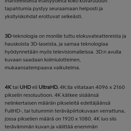
Ihanteelliselta etäisyydeltä koko kuvaruudun
tapahtumia pystyy seuraamaan helposti ja
yksityiskohdat erottuvat selkeästi.
3D
-
teknologia on monille tuttu elokuvateattereista ja
hauskoista 3D-laseista, ja samaa teknologiaa
hyödynnetään myös televisiomalleissa. 3D:n avulla
kuvaan saadaan kolmiulotteinen,
mukaansatempaava vaikutelma.
4K
tai
UHD
eli
UltraHD.
4K:lla viitataan 4096 x 2160
pikselin resoluutioon. 4K kätkee sisäänsä
nelinkertaisen määrän pikseleitä edeltäjäänsä
FullHD-, tai tutummin teräväpiirtokuvaan verrattuna,
jossa pikselien määrä on 1920 x 1080. 4K luo siis
terävämmän kuvan ja välittää enemmän