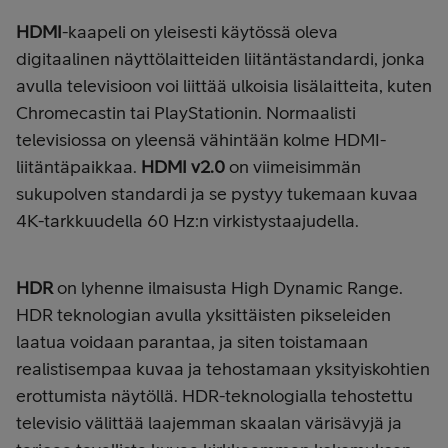
HDMI
-kaapeli on yleisesti käytössä oleva
digitaalinen näyttölaitteiden liitäntästandardi, jonka
avulla televisioon voi liittää ulkoisia lisälaitteita, kuten
Chromecastin tai PlayStationin. Normaalisti
televisiossa on yleensä vähintään kolme HDMI-
liitäntäpaikkaa.
HDMI v2.0
on viimeisimmän
sukupolven standardi ja se pystyy tukemaan kuvaa
4K-tarkkuudella 60 Hz:n virkistystaajudella.
HDR
on lyhenne ilmaisusta High Dynamic Range.
HDR teknologian avulla yksittäisten pikseleiden
laatua voidaan parantaa, ja siten toistamaan
realistisempaa kuvaa ja tehostamaan yksityiskohtien
erottumista näytöllä. HDR-teknologialla tehostettu
televisio välittää laajemman skaalan värisävyjä ja