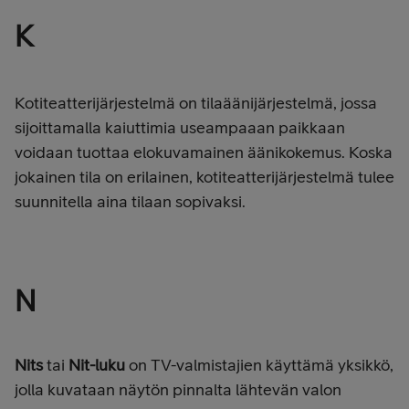
K
Kotiteatterijärjestelmä on tilaäänijärjestelmä, jossa
sijoittamalla kaiuttimia useampaaan paikkaan
voidaan tuottaa elokuvamainen äänikokemus. Koska
jokainen tila on erilainen, kotiteatterijärjestelmä tulee
suunnitella aina tilaan sopivaksi.
N
Nits
tai
Nit-luku
on TV-valmistajien käyttämä yksikkö,
jolla kuvataan näytön pinnalta lähtevän valon